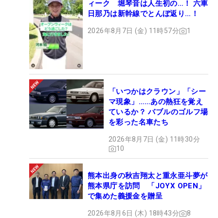
ィーク 堀琴音は人生初の…！ 六車
日那乃は新幹線でとんぼ返り…！
2026年8月7日 (金) 11時57分
1
「いつかはクラウン」「シー
マ現象」……あの熱狂を覚え
ているか？ バブルのゴルフ場
を彩った名車たち
2026年8月7日 (金) 11時30分
10
熊本出身の秋吉翔太と重永亜斗夢が
熊本県庁を訪問 「JOYX OPEN」
で集めた義援金を贈呈
2026年8月6日 (木) 18時43分
8