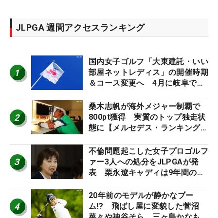
JLPGA 週間アクセスランキング
国内女子ゴルフ「大東建託・いい
1
部屋ネットレディス」の開催時期
＆コース変更へ 4月に岐阜で開
催
桑木志帆が海外メジャー制覇で
2
800pt獲得 実質のトップ独走状
態に【メルセデス・ランキング番
外編】
不倫問題起こした女子プロゴルフ
3
ァー3人への処分をJLPGAが発
表 栗永遼キャディは9年間の立
ち入り禁止
20年前のモデルが静かなブー
4
ム!? 飛ばし屋に変貌した菅沼
菜々や神谷そら、三ヶ島かなも使