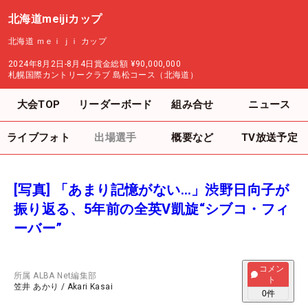
北海道meijiカップ
北海道 ｍｅｉｊｉ カップ
2024年8月2日-8月4日
賞金総額
¥90,000,000
札幌国際カントリークラブ 島松コース（北海道）
大会TOP
リーダーボード
組み合せ
ニュース
ライブフォト
出場選手
概要など
TV放送予定
[写真] 「あまり記憶がない…」渋野日向子が
振り返る、5年前の全英V凱旋“シブコ・フィ
ーバー”
コメン
所属
ALBA Net編集部
ト
笠井 あかり
/
Akari Kasai
0
件