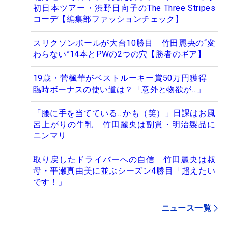
初日本ツアー・渋野日向子のThe Three Stripes
コーデ【編集部ファッションチェック】
スリクソンボールが大台10勝目 竹田麗央の“変
わらない”14本とPWの2つの穴【勝者のギア】
19歳・菅楓華がベストルーキー賞50万円獲得
臨時ボーナスの使い道は？「意外と物欲が…」
「腰に手を当てている…かも（笑）」日課はお風
呂上がりの牛乳 竹田麗央は副賞・明治製品に
ニンマリ
取り戻したドライバーへの自信 竹田麗央は叔
母・平瀬真由美に並ぶシーズン4勝目「超えたい
です！」
ニュース一覧