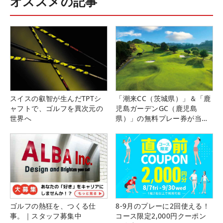
オススメの記事
スイスの叡智が生んだTPTシ
「潮来CC（茨城県）」＆「鹿
ャフトで、ゴルフを異次元の
児島ガーデンGC（鹿児島
世界へ
県）」の無料プレー券が当た
る！！
ゴルフの熱狂を、つくる仕
8-9月のプレーに2回使える！
事。｜スタッフ募集中
コース限定2,000円クーポン