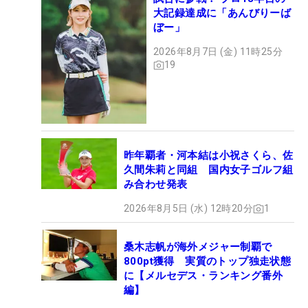
大記録達成に「あんびりーば
ぼー」
2026年8月7日 (金) 11時25分
19
昨年覇者・河本結は小祝さくら、佐
久間朱莉と同組 国内女子ゴルフ組
み合わせ発表
2026年8月5日 (水) 12時20分
1
桑木志帆が海外メジャー制覇で
800pt獲得 実質のトップ独走状態
に【メルセデス・ランキング番外
編】