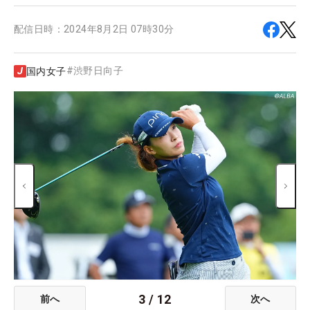
配信日時：
2024年8月2日 07時30分
#
渋野日向子
国内女子
3
/
12
前へ
次へ