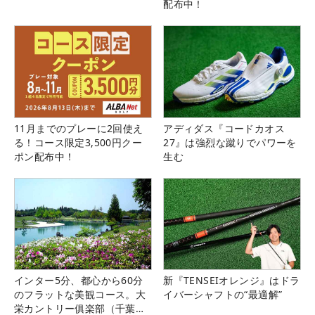
配布中！
11月までのプレーに2回使え
アディダス『コードカオス
る！コース限定3,500円クー
27』は強烈な蹴りでパワーを
ポン配布中！
生む
インター5分、都心から60分
新『TENSEIオレンジ』はドラ
のフラットな美観コース。大
イバーシャフトの“最適解”
栄カントリー俱楽部（千葉