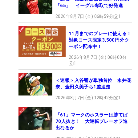
「65」 イーグル奪取で好発進
2026年8月7日 (金) 06時59分
1
11月までのプレーに使える！
対象コース限定3,500円分ク
ーポン配布中！
2026年8月7日 (金) 06時00分
1
＜速報＞入谷響が単独首位 永井花
奈、金田久美子ら1差追走
2026年8月7日 (金) 12時42分
1
「61」マークのホスラーは勝てば
70人抜き！ 大逆転プレーオフ進
出なるか