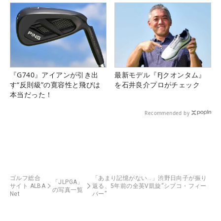
『G740』アイアンが引き出
最新モデル『FJクオンタム』
す“反則級”の寛容性と飛びは
を石井良介プロがチェック
本当だった！
Recommended by
ゴルフ総合
「あまり記憶がない…」渋野日向子が振り
「JLPGA」
サイト ALBA
返る、5年前の全英V凱旋“シブコ・フィー
の写真一覧
Net
バー”