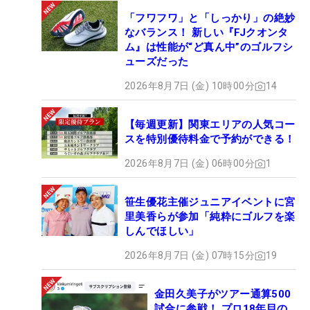
「フワフワ」と「しっかり」の絶妙
なバランス！ 新しい『FJクオンタ
ム』は性能が“ど真ん中”のゴルフシ
ューズだった
2026年8月7日 (金) 10時00分
14
【毎週更新】関東エリアの人気コー
スを特別優待料金で予約ができる！
2026年8月7日 (金) 06時00分
1
笹生優花主催ジュニアイベントに宮
里美香らが参加「純粋にゴルフを楽
しんでほしい」
2026年8月7日 (金) 07時15分
19
金田久美子がツアー通算500
試合に参戦！ プロ18年目の