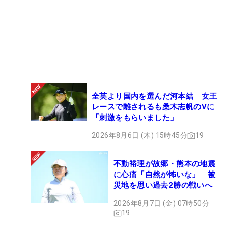
全英より国内を選んだ河本結 女王
レースで離されるも桑木志帆のVに
「刺激をもらいました」
2026年8月6日 (木) 15時45分
19
不動裕理が故郷・熊本の地震
に心痛「自然が怖いな」 被
災地を思い過去2勝の戦いへ
2026年8月7日 (金) 07時50分
19