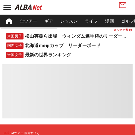
全ツアー
ギア
レッスン
ライフ
漫画
ゴルフ
メルマガ登録
松山英樹ら出場 ウィンダム選手権のリーダーボード
米国男子
北海道meijiカップ リーダーボード
国内女子
最新の世界ランキング
米国女子
JLPGAツアー
国内女子