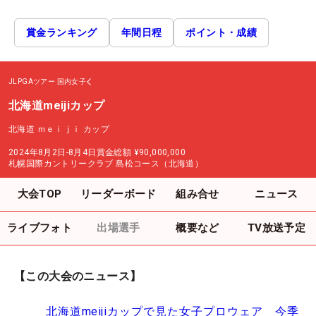
賞金ランキング
年間日程
ポイント・成績
JLPGAツアー
国内女子
北海道meijiカップ
北海道 ｍｅｉｊｉ カップ
2024年8月2日-8月4日
賞金総額
¥90,000,000
札幌国際カントリークラブ 島松コース（北海道）
大会TOP
リーダーボード
組み合せ
ニュース
ライブフォト
出場選手
概要など
TV放送予定
【この大会のニュース】
北海道meijiカップで見た女子プロウェア 今季