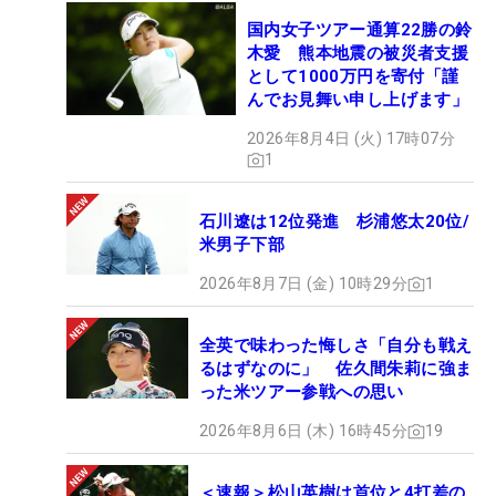
国内女子ツアー通算22勝の鈴
木愛 熊本地震の被災者支援
として1000万円を寄付「謹
んでお見舞い申し上げます」
2026年8月4日 (火) 17時07分
1
石川遼は12位発進 杉浦悠太20位/
米男子下部
2026年8月7日 (金) 10時29分
1
全英で味わった悔しさ「自分も戦え
るはずなのに」 佐久間朱莉に強ま
った米ツアー参戦への思い
2026年8月6日 (木) 16時45分
19
＜速報＞松山英樹は首位と4打差の