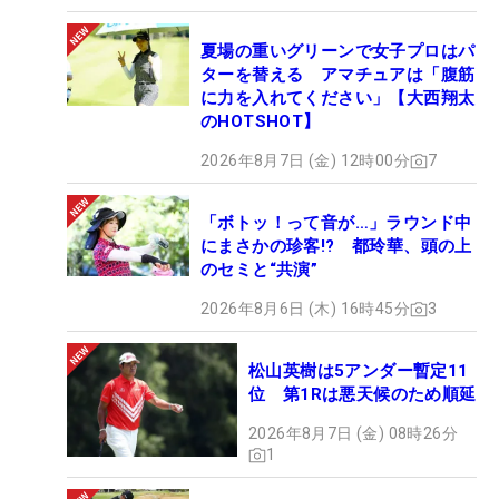
夏場の重いグリーンで女子プロはパ
ターを替える アマチュアは「腹筋
に力を入れてください」【大西翔太
のHOTSHOT】
2026年8月7日 (金) 12時00分
7
「ボトッ！って音が…」ラウンド中
にまさかの珍客!? 都玲華、頭の上
のセミと“共演”
2026年8月6日 (木) 16時45分
3
松山英樹は5アンダー暫定11
位 第1Rは悪天候のため順延
2026年8月7日 (金) 08時26分
1