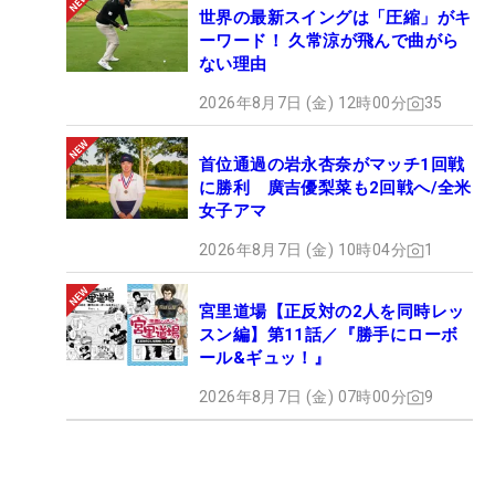
世界の最新スイングは「圧縮」がキ
ーワード！ 久常涼が飛んで曲がら
ない理由
2026年8月7日 (金) 12時00分
35
首位通過の岩永杏奈がマッチ1回戦
に勝利 廣吉優梨菜も2回戦へ/全米
女子アマ
2026年8月7日 (金) 10時04分
1
宮里道場【正反対の2人を同時レッ
スン編】第11話／『勝手にローボ
ール&ギュッ！』
2026年8月7日 (金) 07時00分
9