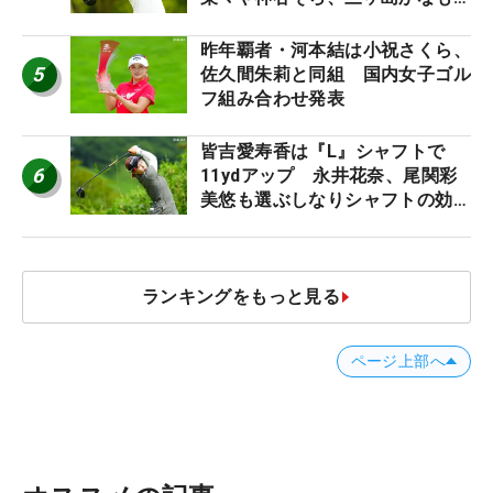
う“名器”が人気な理由【ツアープ
ロたちの“飛ばしギア”】
昨年覇者・河本結は小祝さくら、
5
佐久間朱莉と同組 国内女子ゴル
フ組み合わせ発表
皆吉愛寿香は『L』シャフトで
6
11ydアップ 永井花奈、尾関彩
美悠も選ぶしなりシャフトの効果
【ツアープロたちの“飛ばしギ
ア”】
ランキングをもっと見る
ページ上部へ