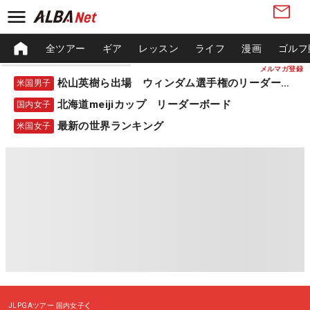
全ツアー
ギア
レッスン
ライフ
漫画
ゴルフ
メルマガ登録
松山英樹ら出場 ウィンダム選手権のリーダーボード
米国男子
北海道meijiカップ リーダーボード
国内女子
最新の世界ランキング
米国女子
JLPGAツアー
国内女子