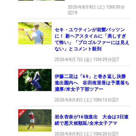
2026年8月8日 (土) 10時30分
19
セキ・ユウティンが前髪パッツン
に！ 新ヘアスタイルに「美しすぎ
て怖い」「プロゴルファーには見え
ない」とコメント殺到
2026年8月7日 (金) 15時29分
7
伊藤二花は「69」と巻き返し決勝
進出圏内へ 谷田侑里香は予選落ち
濃厚/米女子下部ツアー
2026年8月8日 (土) 10時15分
1
岩永杏奈が16強進出 大会は3日連
続で悪天候順延/全米女子アマ
2026年8月8日 (土) 10時20分
1