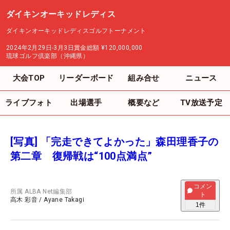
ダイキンオーキッドレディス
ダイキンオーキッドレディスゴルフトーナメント
2024年2月29日-3月3日
賞金総額
¥120,000,000
琉球ゴルフ倶楽部（沖縄県）
大会TOP
リーダーボード
組み合せ
ニュース
ライブフォト
出場選手
概要など
TV放送予定
[写真] 「完走できてよかった」森田理香子の
第二章 復帰戦は“100点満点”
コメン
所属
ALBA Net編集部
ト
高木 彩音
/
Ayane Takagi
1
件