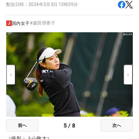
配信日時：
2024年3月3日 13時35分
#
森田理香子
国内女子
5
/
8
前へ
次へ
（撮影：上山敬太）