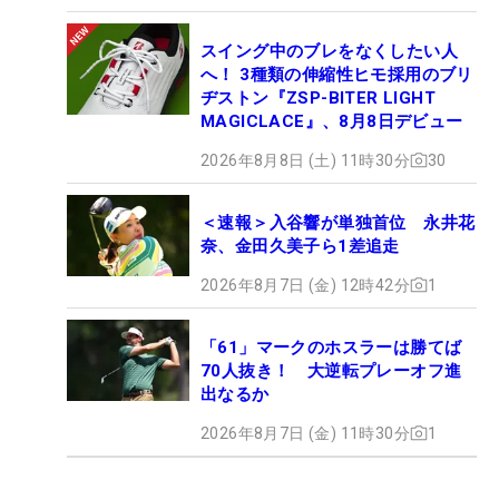
スイング中のブレをなくしたい人
へ！ 3種類の伸縮性ヒモ採用のブリ
ヂストン『ZSP-BITER LIGHT
MAGICLACE』、8月8日デビュー
2026年8月8日 (土) 11時30分
30
＜速報＞入谷響が単独首位 永井花
奈、金田久美子ら1差追走
2026年8月7日 (金) 12時42分
1
「61」マークのホスラーは勝てば
70人抜き！ 大逆転プレーオフ進
出なるか
2026年8月7日 (金) 11時30分
1