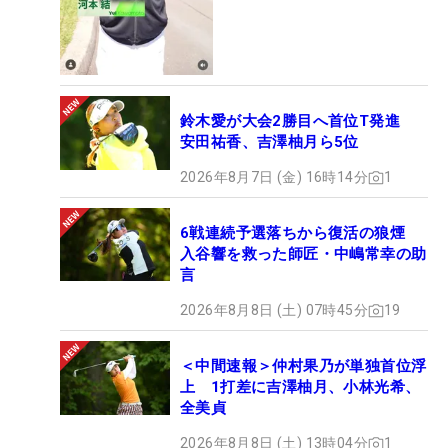
鈴木愛が大会2勝目へ首位T発進
安田祐香、吉澤柚月ら5位
2026年8月7日 (金) 16時14分
1
6戦連続予選落ちから復活の狼煙
入谷響を救った師匠・中嶋常幸の助
言
2026年8月8日 (土) 07時45分
19
＜中間速報＞仲村果乃が単独首位浮
上 1打差に吉澤柚月、小林光希、
全美貞
2026年8月8日 (土) 13時04分
1