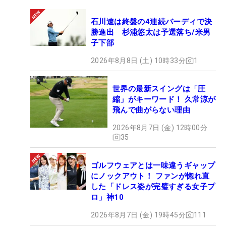
石川遼は終盤の4連続バーディで決
勝進出 杉浦悠太は予選落ち/米男
子下部
2026年8月8日 (土) 10時33分
1
世界の最新スイングは「圧
縮」がキーワード！ 久常涼が
飛んで曲がらない理由
2026年8月7日 (金) 12時00分
35
ゴルフウェアとは一味違うギャップ
にノックアウト！ ファンが惚れ直
した「ドレス姿が完璧すぎる女子プ
ロ」神10
2026年8月7日 (金) 19時45分
111