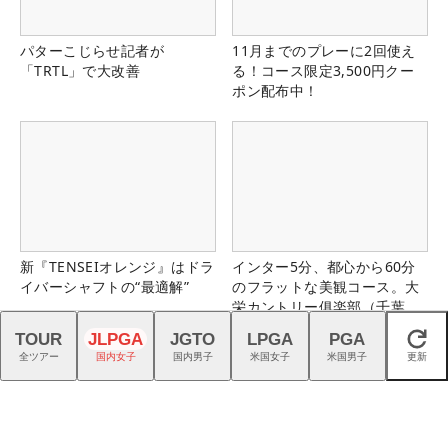
パターこじらせ記者が
11月までのプレーに2回使え
「TRTL」で大改善
る！コース限定3,500円クー
ポン配布中！
新『TENSEIオレンジ』はドラ
インター5分、都心から60分
イバーシャフトの“最適解”
のフラットな美観コース。大
栄カントリー俱楽部（千葉
県）
TOUR
JLPGA
JGTO
LPGA
PGA
閉じる
全ツアー
国内女子
国内男子
米国女子
米国男子
更新