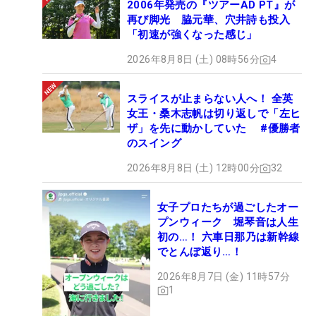
2006年発売の『ツアーAD PT』が
再び脚光 脇元華、穴井詩も投入
「初速が強くなった感じ」
2026年8月8日 (土) 08時56分
4
スライスが止まらない人へ！ 全英
女王・桑木志帆は切り返しで「左ヒ
ザ」を先に動かしていた #優勝者
のスイング
2026年8月8日 (土) 12時00分
32
女子プロたちが過ごしたオー
プンウィーク 堀琴音は人生
初の…！ 六車日那乃は新幹線
でとんぼ返り…！
2026年8月7日 (金) 11時57分
1