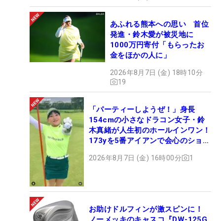
あふれる熊本への思い 首位
発進・鈴木愛が被災地に
1000万円寄付「もらったお
金をほかの人に」
2026年8月7日 (金) 18時10分
19
「パーティーしようぜ！」身長
154cmの小さなドラコン女子・鈴
木真緒が人生初のホールインワン！
173yを5番アイアンで会心のショッ
ト
2026年8月7日 (金) 16時00分
1
お助けドルフィンが激スピンに！
ノーメッキのキャスコ『DW-125G