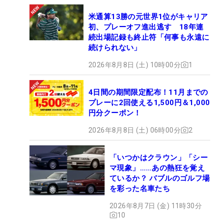
米通算13勝の元世界1位がキャリア
初、プレーオフ進出逃す 18年連
続出場記録も終止符「何事も永遠に
続けられない」
2026年8月8日 (土) 10時00分
1
4日間の期間限定配布！11月までの
プレーに2回使える1,500円＆1,000
円分クーポン！
2026年8月8日 (土) 06時00分
2
「いつかはクラウン」「シー
マ現象」……あの熱狂を覚え
ているか？ バブルのゴルフ場
を彩った名車たち
2026年8月7日 (金) 11時30分
10