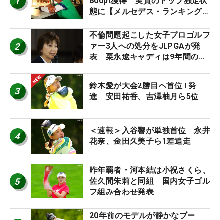
1
800pt獲得 実質のトップ独走状
態に【メルセデス・ランキング番
外編】
不倫問題起こした女子プロゴルフ
2
ァー3人への処分をJLPGAが発
表 栗永遼キャディは9年間の立
ち入り禁止
鈴木愛が大会2勝目へ首位T発
3
進 安田祐香、吉澤柚月ら5位
＜速報＞入谷響が単独首位 永井
4
花奈、金田久美子ら1差追走
昨年覇者・河本結は小祝さくら、
5
佐久間朱莉と同組 国内女子ゴル
フ組み合わせ発表
20年前のモデルが静かなブー