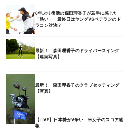
6年ぶり復活の森田理香子が若手に感じた
「熱い」 最終日はヤングVSベテランのド
ラコン対決!?
最新！ 森田理香子のドライバースイング
【連続写真】
最新！ 森田理香子のクラブセッティング
【写真】
【LIVE】日本勢がV争い 米女子のスコア速
報