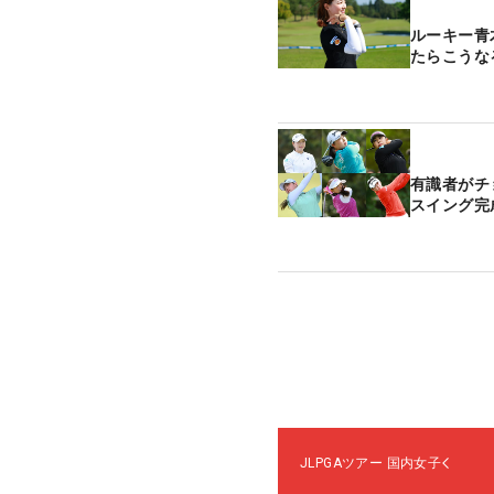
ルーキー青
たらこうな
有識者がチ
スイング完
JLPGAツアー
国内女子