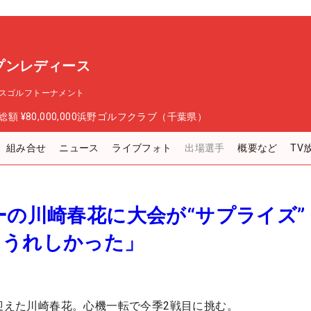
プンレディース
スゴルフトーナメント
総額
¥80,000,000
浜野ゴルフクラブ（千葉県）
組み合せ
ニュース
ライブフォト
出場選手
概要など
TV
ーの川崎春花に大会が“サプライズ”
…うれしかった」
を迎えた川崎春花。心機一転で今季2戦目に挑む。