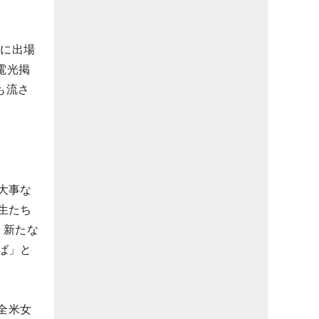
マに出場
電光掲
も流さ
大事な
生たち
。新たな
ば」と
全米女