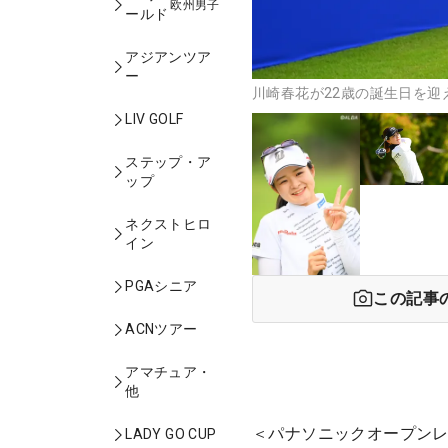
欧州男子
ールド
アジアンツア
ー
川崎春花が22歳の誕生日を迎
LIV GOLF
ステップ・ア
ップ
ネクストヒロ
イン
PGAシニア
この記事
ACNツアー
アマチュア・
他
＜パナソニックオープンレ
LADY GO CUP