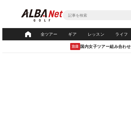
全ツアー
ギア
レッスン
ライフ
国内女子ツアー組み合わせ
注目