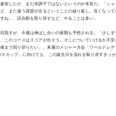
も参加したが、まだ本調子ではないというのが本音だ。「ショ
けど、また違う課題が出るということの繰り返し。良くなって
ですね」。試合勘を取り戻すなど、やることは多い。
を目指すが、今週は伸ばし合いの展開も予想される。「少しず
ど、このコースはスコアが出そう。そこについていけるか不安
最後まで回り切りたい」。来週のメジャー大会「ワールドレデ
パスカップ」に向けても、この誕生日を流れを取り戻すきっ