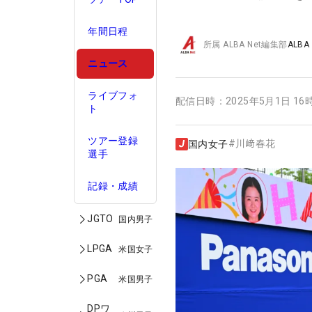
年間日程
所属
ALBA Net編集部
ALBA
ニュース
ライブフォ
配信日時：
2025年5月1日 16
ト
ツアー登録
#
川﨑春花
国内女子
選手
記録・成績
JGTO
国内男子
LPGA
米国女子
PGA
米国男子
DPワ