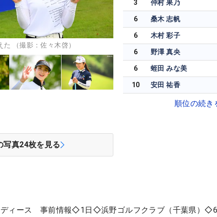
3
仲村 果乃
6
桑木 志帆
6
木村 彩子
えた （撮影：佐々木啓）
6
野澤 真央
6
蛭田 みな美
10
安田 祐香
順位の続き
の写真
24
枚を見る
ディース 事前情報◇1日◇浜野ゴルフクラブ（千葉県）◇67