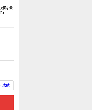
お酒を飲
グ』
・成績