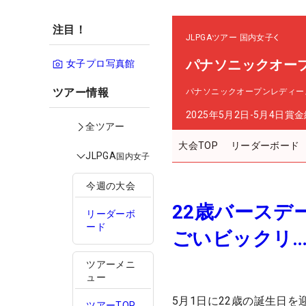
注目！
JLPGAツアー
国内女子
パナソニックオー
女子プロ写真館
ツアー情報
パナソニックオープンレディー
2025年5月2日-5月4日
賞金
全ツアー
大会TOP
リーダーボード
JLPGA
国内女子
今週の大会
22歳バースデ
リーダーボ
ード
ごいビックリ
ツアーメニ
ュー
5月1日に22歳の誕生日
ツアーTOP