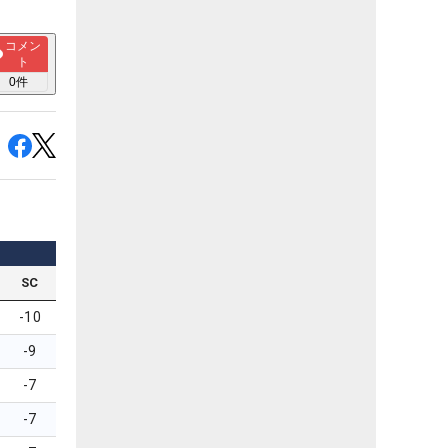
コメン
ト
0
件
SC
-10
-9
-7
-7