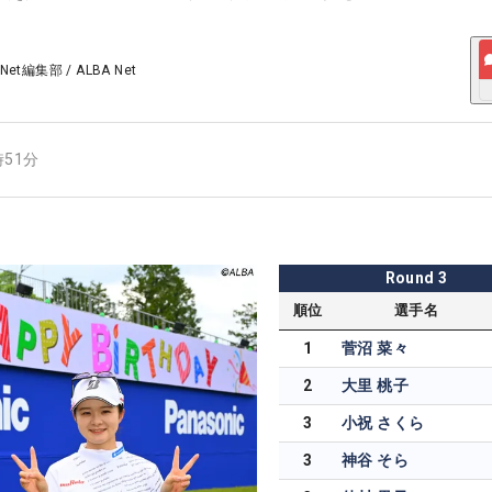
 Net編集部
/
ALBA Net
時51分
Round
3
順位
選手名
1
菅沼 菜々
2
大里 桃子
3
小祝 さくら
3
神谷 そら