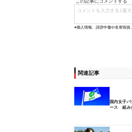
関連記事
国内女子パ
ース 組み