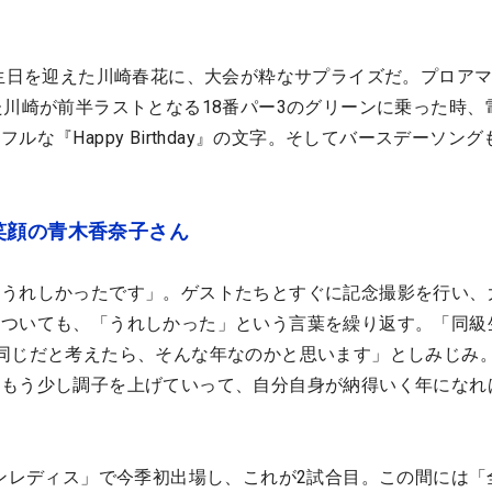
誕生日を迎えた川崎春花に、大会が粋なサプライズだ。プロア
た川崎が前半ラストとなる18番パー3のグリーンに乗った時、
な『Happy Birthday』の文字。そしてバースデーソング
笑顔の青木香奈子さん
、うれしかったです」。ゲストたちとすぐに記念撮影を行い、
についても、「うれしかった」という言葉を繰り返す。「同級
同じだと考えたら、そんな年なのかと思います」としみじみ
はもう少し調子を上げていって、自分自身が納得いく年になれ
リンレディス」で今季初出場し、これが2試合目。この間には「