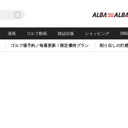
漫画
ゴルフ動画
雑誌出版
ショッピング
SN
ゴルフ場予約／毎週更新！限定優待プラン
削り出しの打