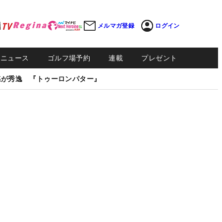
メルマガ登録
ログイン
Sニュース
ゴルフ場予約
連載
プレゼント
感が秀逸 『トゥーロンパター』