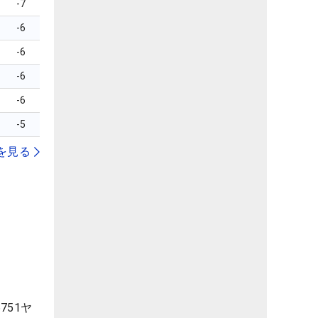
-7
-6
-6
-6
-6
-5
を見る
51ヤ