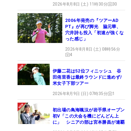
2026年8月8日 (土) 11時30分
30
2006年発売の『ツアーAD
PT』が再び脚光 脇元華、
穴井詩も投入「初速が強くな
った感じ」
2026年8月8日 (土) 08時56分
4
伊藤二花は52位フィニッシュ 谷
田侑里香は最終ラウンドに進めず/
米女子下部ツアー
2026年8月9日 (日) 07時35分
1
初出場の鳥海颯汰が岩手県オープン
初V「この大会を機にどんどん上
に」 シニアの部は宮本勝昌が連覇