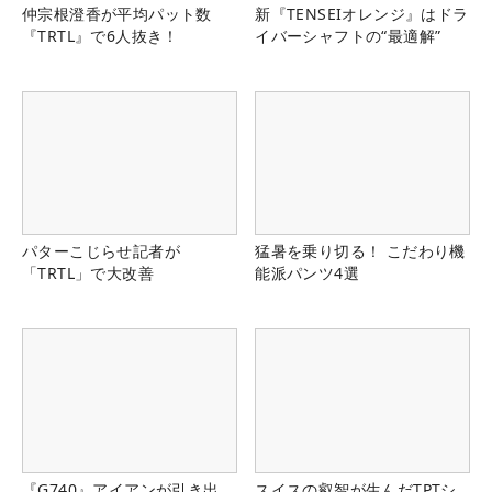
仲宗根澄香が平均パット数
新『TENSEIオレンジ』はドラ
『TRTL』で6人抜き！
イバーシャフトの“最適解”
パターこじらせ記者が
猛暑を乗り切る！ こだわり機
「TRTL」で大改善
能派パンツ4選
『G740』アイアンが引き出
スイスの叡智が生んだTPTシ