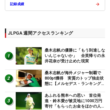
→
記録成績
JLPGA 週間アクセスランキング
桑木志帆の優勝に「もう到達しな
1
いんじゃないか」 全英帰りの永
井花奈が受け止めた現実
桑木志帆が海外メジャー制覇で
2
800pt獲得 実質のトップ独走状
態に【メルセデス・ランキング番
外編】
あふれる熊本への思い 首位発
3
進・鈴木愛が被災地に1000万円
寄付「もらったお金をほかの人