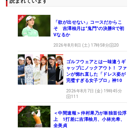
読まれています
「欲が出せない」コースだからこ
そ 吉澤柚月は“鬼門”の決勝Rで初
Vなるか
2026年8月8日 (土) 17時58分
20
ゴルフウェアとは一味違うギ
ャップにノックアウト！ ファ
ンが惚れ直した「ドレス姿が
完璧すぎる女子プロ」神10
2026年8月7日 (金) 19時45分
111
＜中間速報＞仲村果乃が単独首位浮
上 1打差に吉澤柚月、小林光希、
全美貞