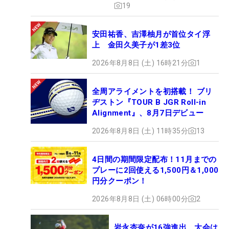
19
安田祐香、吉澤柚月が首位タイ浮
上 金田久美子が1差3位
2026年8月8日 (土) 16時21分
1
全周アライメントを初搭載！ ブリ
ヂストン『TOUR B JGR Roll-in
Alignment』、8月7日デビュー
2026年8月8日 (土) 11時35分
13
4日間の期間限定配布！11月までの
プレーに2回使える1,500円＆1,000
円分クーポン！
2026年8月8日 (土) 06時00分
2
岩永杏奈が16強進出 大会は