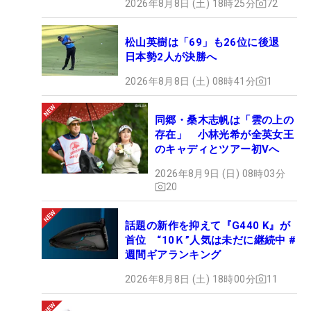
2026年8月8日 (土) 18時25分
72
松山英樹は「69」も26位に後退
日本勢2人が決勝へ
2026年8月8日 (土) 08時41分
1
同郷・桑木志帆は「雲の上の
存在」 小林光希が全英女王
のキャディとツアー初Vへ
2026年8月9日 (日) 08時03分
20
話題の新作を抑えて『G440 K』が
首位 “10Ｋ”人気は未だに継続中 #
週間ギアランキング
2026年8月8日 (土) 18時00分
11