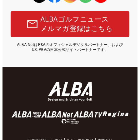
ALBAゴルフニュース
メルマガ登録はこちら
ALBA NetはR&Aのオフィシャルデジタルパートナー、および
USLPGAの日本公式サイトパートナーです。