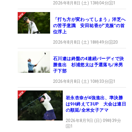
2026年8月8日 (土) 13時04分
1
「打ち方が変わってしまう」洋芝へ
の苦手意識 安田祐香が“克服”の首
位浮上
2026年8月8日 (土) 18時49分
20
石川遼は終盤の4連続バーディで決
勝進出 杉浦悠太は予選落ち/米男
子下部
2026年8月8日 (土) 10時33分
1
岩永杏奈が4強進出、準決勝
は9H終えて3UP 大会は連日
の順延/全米女子アマ
2026年8月9日 (日) 09時39分
1