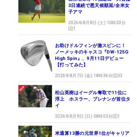
3日連続で悪天候順延/全米女
子アマ
2026年8月8日 (土) 10時20分
1
お助けドルフィンが激スピンに！
ノーメッキのキャスコ『DW-125G
High Spin』、9月11日デビュー
【打ってみた】
2026年8月7日 (金) 18時36分
33
松山英樹はイーグル奪取で11位に
浮上 ホスラー、ブレナンが首位タ
イ
2026年8月9日 (日) 08時53分
1
米通算13勝の元世界1位がキャリア