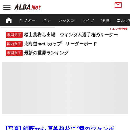
全ツアー
ギア
レッスン
ライフ
漫画
ゴルフ
メルマガ登録
松山英樹ら出場 ウィンダム選手権のリーダーボード
米国男子
北海道meijiカップ リーダーボード
国内女子
最新の世界ランキング
米国女子
[写真] 師匠から原英莉花に“愛のジャンボ