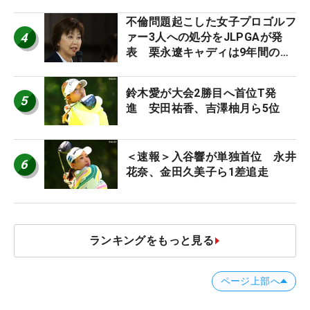
に」
不倫問題起こした女子プロゴルフ
4
ァー3人への処分をJLPGAが発
表 栗永遼キャディは9年間の立
ち入り禁止
鈴木愛が大会2勝目へ首位T発
5
進 安田祐香、吉澤柚月ら5位
＜速報＞入谷響が単独首位 永井
6
花奈、金田久美子ら1差追走
ランキングをもっと見る
ページ上部へ