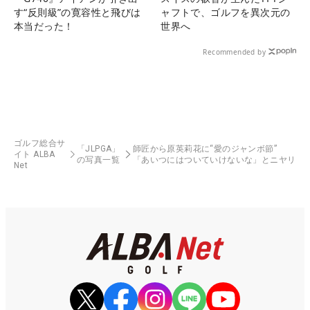
す“反則級”の寛容性と飛びは
ャフトで、ゴルフを異次元の
本当だった！
世界へ
Recommended by
ゴルフ総合サ
「JLPGA」
師匠から原英莉花に“愛のジャンボ節”
イト ALBA
の写真一覧
「あいつにはついていけないな」とニヤリ
Net