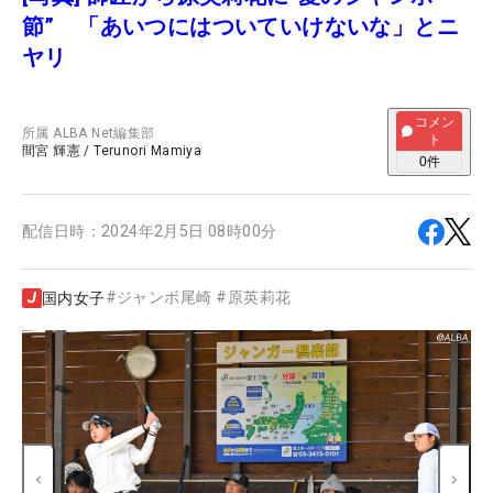
節” 「あいつにはついていけないな」とニ
ヤリ
コメン
所属
ALBA Net編集部
ト
間宮 輝憲
/
Terunori Mamiya
0
件
配信日時：
2024年2月5日 08時00分
#
ジャンボ尾崎
#
原英莉花
国内女子