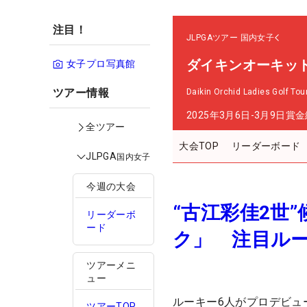
注目！
JLPGAツアー
国内女子
ダイキンオーキッ
女子プロ写真館
ツアー情報
Daikin Orchid Ladies Golf To
2025年3月6日-3月9日
賞金
全ツアー
大会TOP
リーダーボード
JLPGA
国内女子
今週の大会
“古江彩佳2世
リーダーボ
ード
ク」 注目ル
ツアーメニ
ュー
ルーキー6人がプロデビュ
ツアーTOP