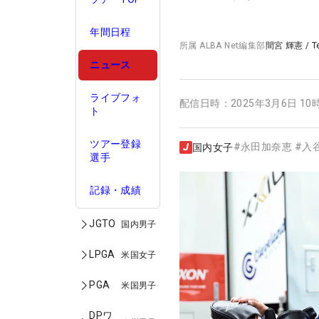
年間日程
所属
ALBA Net編集部
間宮 輝憲
/
T
ニュース
ライブフォ
配信日時：
2025年3月6日 10
ト
ツアー登録
#
永田加奈恵
#
入
国内女子
選手
記録・成績
JGTO
国内男子
LPGA
米国女子
PGA
米国男子
DPワ