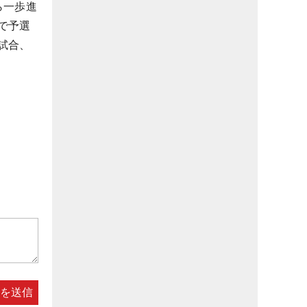
ら一歩進
で予選
試合、