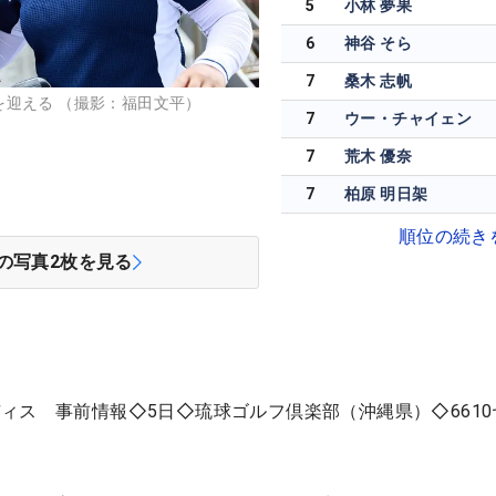
5
小林 夢果
6
神谷 そら
7
桑木 志帆
迎える （撮影：福田文平）
7
ウー・チャイェン
7
荒木 優奈
7
柏原 明日架
順位の続き
の写真
2
枚を見る
ィス 事前情報◇5日◇琉球ゴルフ倶楽部（沖縄県）◇6610