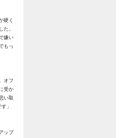
が硬く
した。
で嫌い
でもっ
。オフ
に受か
思い取
です」
アップ