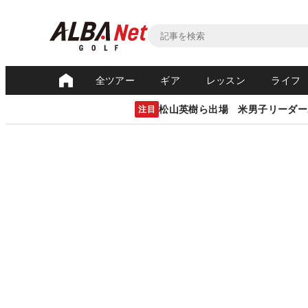
全ツアー
ギア
レッスン
ライフ
松山英樹ら出場 米男子リーダー
注目