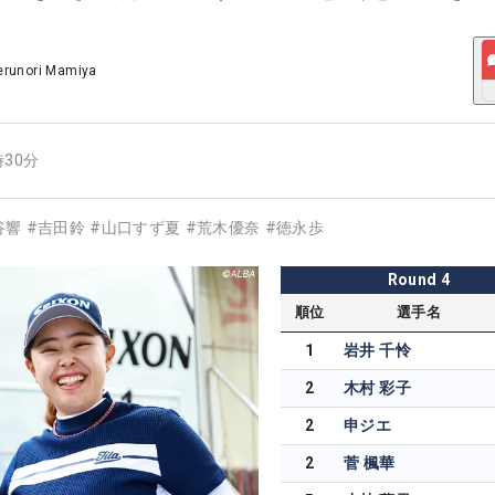
erunori Mamiya
時30分
谷響
#
吉田鈴
#
山口すず夏
#
荒木優奈
#
徳永歩
Round
4
順位
選手名
1
岩井 千怜
2
木村 彩子
2
申ジエ
2
菅 楓華