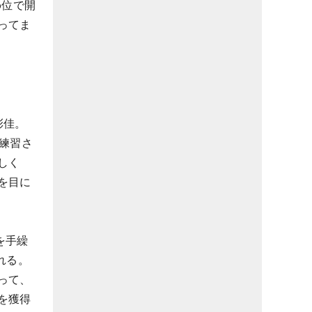
6位で開
ってま
彩佳。
練習さ
しく
を目に
を手繰
れる。
って、
を獲得