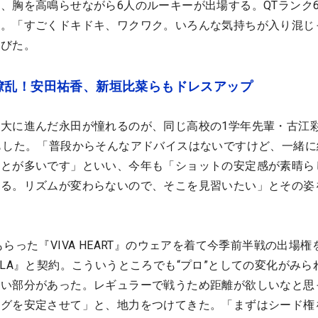
、胸を高鳴らせながら6人のルーキーが出場する。QTランク
恵。「すごくドキドキ、ワクワク。いろんな気持ちが入り混じ
わびた。
繚乱！安田祐香、新垣比菜らもドレスアップ
大に進んだ永田が憧れるのが、同じ高校の1学年先輩・古江
もした。「普段からそんなアドバイスはないですけど、一緒に
ことが多いです」といい、今年も「ショットの安定感が素晴ら
いる。リズムが変わらないので、そこを見習いたい」とその姿
らった『VIVA HEART』のウェアを着て今季前半戦の出場権
ILA』と契約。こういうところでも“プロ”としての変化がみら
ない部分があった。レギュラーで戦うため距離が欲しいなと思
ングを安定させて」と、地力をつけてきた。「まずはシード権