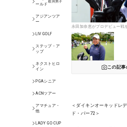
欧州男子
ールド
アジアンツア
ー
永田加奈恵がプロデビュー戦を
LIV GOLF
ステップ・ア
ップ
ネクストヒロ
この記事
イン
PGAシニア
ACNツアー
＜ダイキンオーキッドレデ
アマチュア・
他
ド・パー72＞
LADY GO CUP