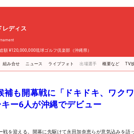
ドレディス
urnament
総額
¥120,000,000
琉球ゴルフ倶楽部（沖縄県）
組み合せ
ニュース
ライブフォト
出場選手
概要など
TV
”候補も開幕戦に「ドキドキ、ワク
ーキー6人が沖縄でデビュー
ー戦を迎える。開幕に先駆けて永田加奈恵らが意気込みを語