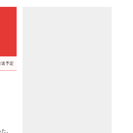
放送予定
ワ
った。