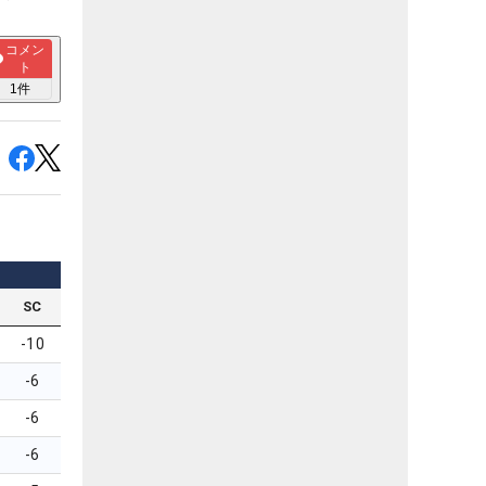
コメン
ト
1
件
SC
-10
-6
-6
-6