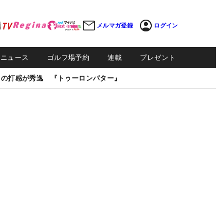
メルマガ登録
ログイン
Sニュース
ゴルフ場予約
連載
プレゼント
しの打感が秀逸 『トゥーロンパター』