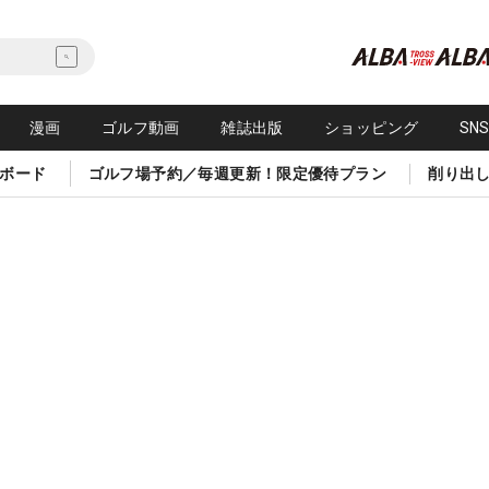
漫画
ゴルフ動画
雑誌出版
ショッピング
SN
ボード
ゴルフ場予約／毎週更新！限定優待プラン
削り出