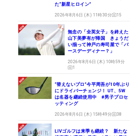
た“新星ヒロイン”
2026年8月6日 (木) 11時30分
15
無念の「全英女子」を終えた
山下美夢有が帰国 きょうだ
い揃って神戸の寿司屋で「バ
ースデーディナー？」
2026年8月6日 (木) 10時59分
1
“替えないプロ”今平周吾が10年ぶり
にドライバーチェンジ！ UT、5W
は名器を継続使用中 #男子プロセ
ッティング
2026年8月6日 (木) 15時49分
38
LIVゴルフは来季も継続？ 新たな