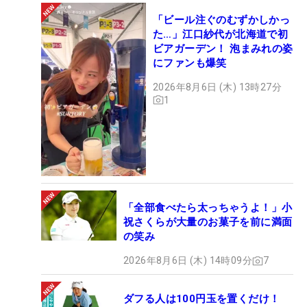
「ビール注ぐのむずかしかっ
た…」江口紗代が北海道で初
ビアガーデン！ 泡まみれの姿
にファンも爆笑
2026年8月6日 (木) 13時27分
1
「全部食べたら太っちゃうよ！」小
祝さくらが大量のお菓子を前に満面
の笑み
2026年8月6日 (木) 14時09分
7
ダフる人は100円玉を置くだけ！