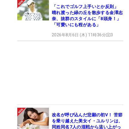
「これでゴルフ上手いとか反則」
晴れ渡った緑の丘を散歩する金澤志
奈、抜群のスタイルに「8頭身！」
「可愛いにも程がある」
2026年8月6日 (木) 11時36分
3
改名が呼び込んだ悲願の初V！ 苦節
を乗り越えた美女イ・ユルリンは、
同姓同名7人の混戦から這い上がっ