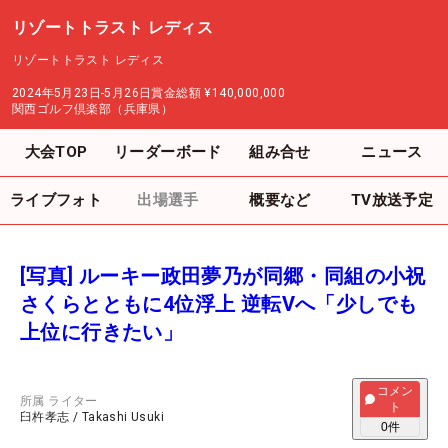
リゾートトラスト レディス
リゾートトラスト レディス
2024年5月23日-5月26日
賞金総額
¥140,000,000
関西ゴルフ倶楽部（兵庫県）
大会TOP
リーダーボード
組み合せ
ニュース
ライブフォト
出場選手
概要など
TV放送予定
[写真] ルーキー政田夢乃が同郷・同組の小祝
さくらとともに4位浮上 逆転Vへ「少しでも
上位に行きたい」
コメン
所属
ライター
ト
臼杵孝志
/
Takashi Usuki
0
件