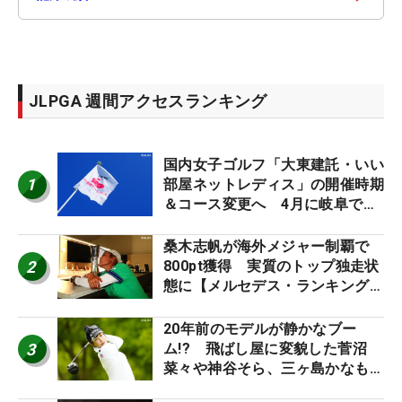
JLPGA 週間アクセスランキング
国内女子ゴルフ「大東建託・いい
1
部屋ネットレディス」の開催時期
＆コース変更へ 4月に岐阜で開
催
桑木志帆が海外メジャー制覇で
2
800pt獲得 実質のトップ独走状
態に【メルセデス・ランキング番
外編】
20年前のモデルが静かなブー
3
ム!? 飛ばし屋に変貌した菅沼
菜々や神谷そら、三ヶ島かなも使
う“名器”が人気な理由【ツアープ