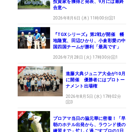
投資家を獲得と発表、9月には最終
合意へ
2026年8月6日 (木) 11時00分
1
『TGXシリーズ』第2戦が開催 幡
地隆寛、田辺ひかり、小倉彩愛の中
国四国チームが勝利「最高です」
2026年7月28日 (火) 17時30分
1
進藤大典ジュニア大会が10月
に開催 優勝者にはプロトー
ナメント出場権
2026年8月5日 (水) 17時02分
3
プロアマ当日の脇元華に密着！「早
朝のホテル出発から、ラウンド後の
練習まで」忙しく過ごすプロの1日