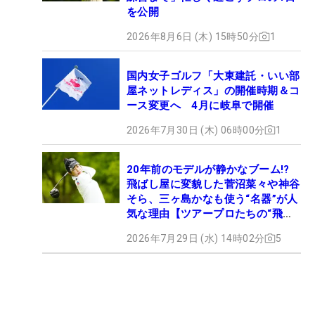
を公開
2026年8月6日 (木) 15時50分
1
国内女子ゴルフ「大東建託・いい部
屋ネットレディス」の開催時期＆コ
ース変更へ 4月に岐阜で開催
2026年7月30日 (木) 06時00分
1
20年前のモデルが静かなブーム!?
飛ばし屋に変貌した菅沼菜々や神谷
そら、三ヶ島かなも使う“名器”が人
気な理由【ツアープロたちの“飛ば
しギア”】
2026年7月29日 (水) 14時02分
5