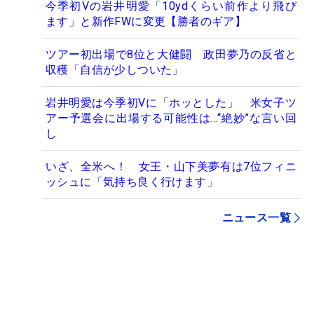
今季初Vの岩井明愛「10ydくらい前作より飛び
ます」と新作FWに変更【勝者のギア】
ツアー初出場で8位と大健闘 政田夢乃の反省と
収穫「自信が少しついた」
岩井明愛は今季初Vに「ホッとした」 米女子ツ
アー予選会に出場する可能性は…“絶妙”な言い回
し
いざ、全米へ！ 女王・山下美夢有は7位フィニ
ッシュに「気持ち良く行けます」
ニュース一覧