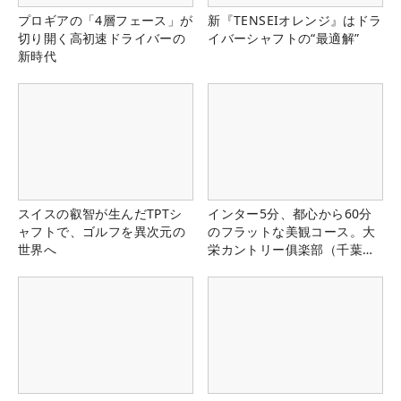
プロギアの「4層フェース」が
新『TENSEIオレンジ』はドラ
切り開く高初速ドライバーの
イバーシャフトの“最適解”
新時代
スイスの叡智が生んだTPTシ
インター5分、都心から60分
ャフトで、ゴルフを異次元の
のフラットな美観コース。大
世界へ
栄カントリー俱楽部（千葉
県）