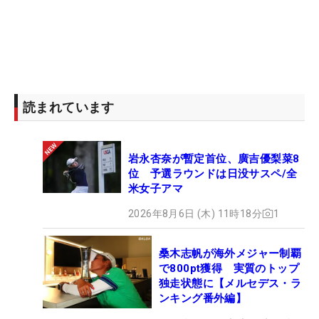
読まれています
岩永杏奈が暫定首位、廣吉優梨菜8
位 予選ラウンドは日没サスペ/全
米女子アマ
2026年8月6日 (木) 11時18分
1
桑木志帆が海外メジャー制覇
で800pt獲得 実質のトップ
独走状態に【メルセデス・ラ
ンキング番外編】