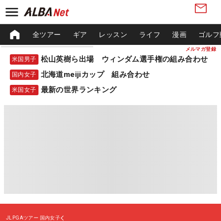
全ツアー
ギア
レッスン
ライフ
漫画
ゴルフ
メルマガ登録
松山英樹ら出場 ウィンダム選手権の組み合わせ
米国男子
北海道meijiカップ 組み合わせ
国内女子
最新の世界ランキング
米国女子
JLPGAツアー
国内女子