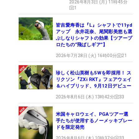
2026年8月3日 (月) 11時45分
1
皆吉愛寿香は『L』シャフトで11yd
アップ 永井花奈、尾関彩美悠も選
ぶしなりシャフトの効果【ツアープ
ロたちの“飛ばしギア”】
2026年7月28日 (火) 16時00分
21
珍しく松山英樹も5Wを即採用！ ス
リクソン『ZXi RKT』フェアウェイ
＆ハイブリッド、9月12日デビュー
2026年8月6日 (木) 13時42分
33
米国キャロウェイ、PGAツアー選
手たちが使用するノーメッキブレー
ドを限定発売
2026年8月6日 (木) 10時37分
33