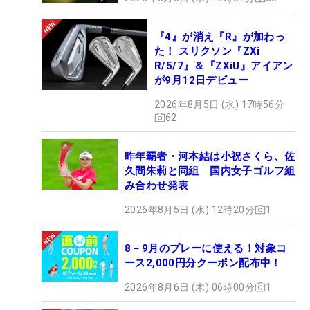
『4』が消え『R』が加わっ
た！ スリクソン『ZXi
R/5/7』＆『ZXiU』アイアン
が9月12日デビュー
2026年8月5日 (水) 17時56分
62
昨年覇者・河本結は小祝さくら、佐
久間朱莉と同組 国内女子ゴルフ組
み合わせ発表
2026年8月5日 (水) 12時20分
1
8－9月のプレーに使える！対象コ
ース2,000円分クーポン配布中！
2026年8月6日 (木) 06時00分
1