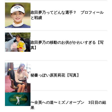
政田夢乃ってどんな選手？ プロフィール
と戦績
政田夢乃の移動のお供がかわいすぎる【写
真】
秘書っぽい原英莉花【写真】
〜全英への道〜ミズノオープン 3日目の結
果