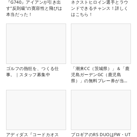
『G740』アイアンが引き出
ネクストヒロイン選手とラウ
す“反則級”の寛容性と飛びは
ンドできるチャンス！詳しく
本当だった！
はこちら！
ゴルフの熱狂を、つくる仕
「潮来CC（茨城県）」＆「鹿
事。｜スタッフ募集中
児島ガーデンGC（鹿児島
県）」の無料プレー券が当た
る！！
アディダス『コードカオス
プロギアのRS DUOはFW・UT