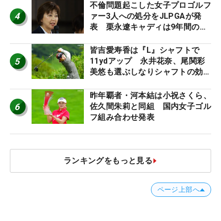
ロたちの“飛ばしギア”】
不倫問題起こした女子プロゴルフ
4
ァー3人への処分をJLPGAが発
表 栗永遼キャディは9年間の立
ち入り禁止
皆吉愛寿香は『L』シャフトで
5
11ydアップ 永井花奈、尾関彩
美悠も選ぶしなりシャフトの効果
【ツアープロたちの“飛ばしギ
ア”】
昨年覇者・河本結は小祝さくら、
6
佐久間朱莉と同組 国内女子ゴル
フ組み合わせ発表
ランキングをもっと見る
ページ上部へ