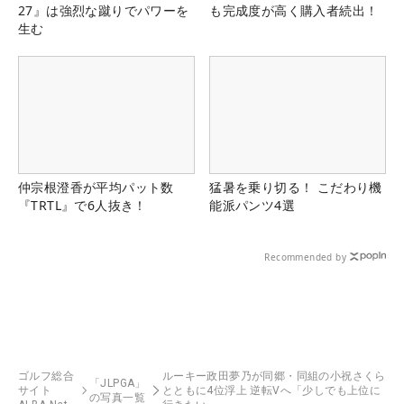
27』は強烈な蹴りでパワーを
も完成度が高く購入者続出！
生む
仲宗根澄香が平均パット数
猛暑を乗り切る！ こだわり機
『TRTL』で6人抜き！
能派パンツ4選
Recommended by
ゴルフ総合
ルーキー政田夢乃が同郷・同組の小祝さくら
「JLPGA」
サイト
とともに4位浮上 逆転Vへ「少しでも上位に
の写真一覧