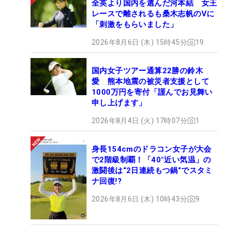
全英より国内を選んだ河本結 女王
レースで離されるも桑木志帆のVに
「刺激をもらいました」
2026年8月6日 (木) 15時45分
19
国内女子ツアー通算22勝の鈴木
愛 熊本地震の被災者支援として
1000万円を寄付「謹んでお見舞い
申し上げます」
2026年8月4日 (火) 17時07分
1
身長154cmのドラコン女子が大会
で2階級制覇！「40°近い気温」の
激闘後は“2日連続もつ鍋”でスタミ
ナ回復!?
2026年8月6日 (木) 10時43分
9