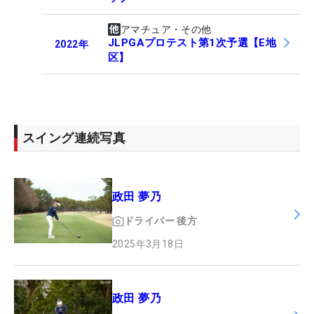
アマチュア・その他
JLPGAプロテスト第1次予選【E地
2022
年
区】
スイング連続写真
政田 夢乃
ドライバー
後方
2025年3月18日
政田 夢乃