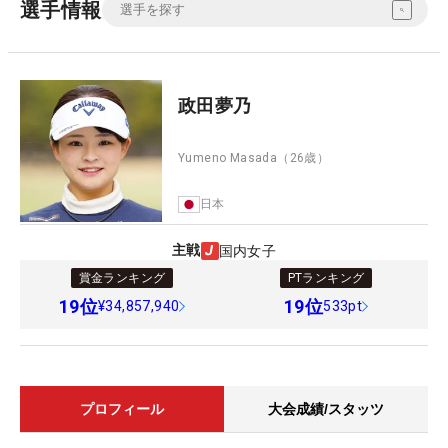
選手情報
政田夢乃
Yumeno Masada
（26歳）
日本
主戦
国内女子
賞金ランキング
PTランキング
19
位
19
位
¥34,857,940
533pt
プロフィール
大会成績/スタッツ