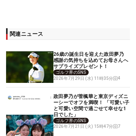
関連ニュース
26歳の誕生日を迎えた政田夢乃
感謝の気持ちを込めてお母さんへ
サプライズプレゼント！
ゴルフ界のSNS
4
2026年7月29日 (水) 11時35分
政田夢乃が菅楓華と東京ディズニ
ーシーでオフを満喫！ 「可愛い子
と可愛い空間で過ごせて幸せな1
日でした」
ゴルフ界のSNS
7
2026年7月21日 (火) 15時47分