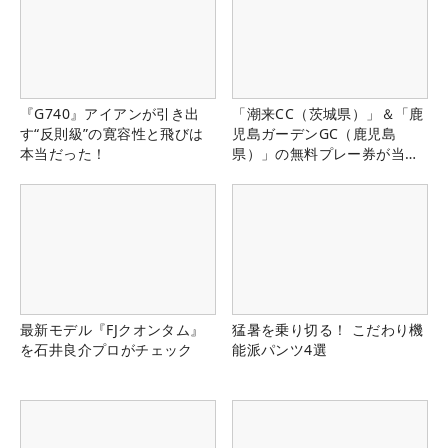
『G740』アイアンが引き出
「潮来CC（茨城県）」＆「鹿
す“反則級”の寛容性と飛びは
児島ガーデンGC（鹿児島
本当だった！
県）」の無料プレー券が当た
る！！
最新モデル『FJクオンタム』
猛暑を乗り切る！ こだわり機
を石井良介プロがチェック
能派パンツ4選