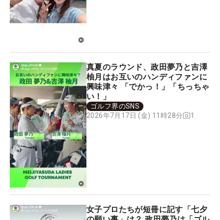
真夏のラウンド、政田夢乃と吉澤
柚月はお互いのハンディファンに
興味津々 「でかっ！」「ちっちゃ
い！」
ゴルフ界のSNS
1
2026年7月17日 (金) 11時28分
女子プロたちが短冊に記す「七夕
の願い事」は？ 政田夢乃は「ゴル