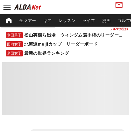
全ツアー
ギア
レッスン
ライフ
漫画
ゴルフ
メルマガ登録
松山英樹ら出場 ウィンダム選手権のリーダーボード
米国男子
北海道meijiカップ リーダーボード
国内女子
最新の世界ランキング
米国女子