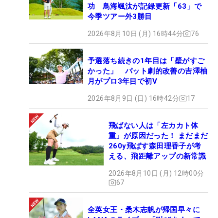
功 鳥海颯汰が記録更新「63」で
今季ツアー外3勝目
2026年8月10日 (月) 16時44分
76
予選落ち続きの1年目は「壁がすご
かった」 パット劇的改善の吉澤柚
月がプロ3年目で初V
2026年8月9日 (日) 16時42分
17
飛ばない人は「左カカト体
重」が原因だった！ まだまだ
260y飛ばす森田理香子が考
える、飛距離アップの新常識
2026年8月10日 (月) 12時00分
67
全英女王・桑木志帆が帰国早々に