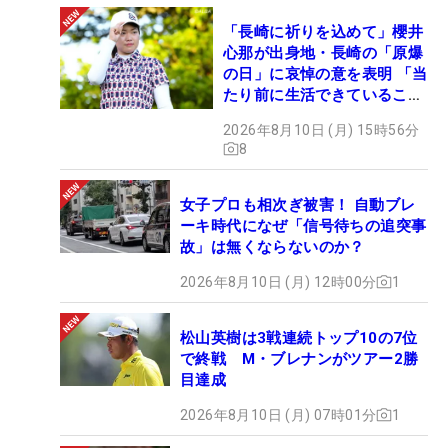
「長崎に祈りを込めて」櫻井
心那が出身地・長崎の「原爆
の日」に哀悼の意を表明 「当
たり前に生活できていること
に感謝」
2026年8月10日 (月) 15時56分
8
女子プロも相次ぎ被害！ 自動ブレ
ーキ時代になぜ「信号待ちの追突事
故」は無くならないのか？
2026年8月10日 (月) 12時00分
1
松山英樹は3戦連続トップ10の7位
で終戦 M・ブレナンがツアー2勝
目達成
2026年8月10日 (月) 07時01分
1