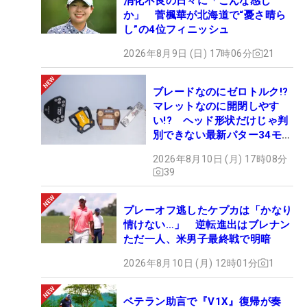
消化不良の日々に「こんな感じ
か」 菅楓華が北海道で“憂さ晴ら
し”の4位フィニッシュ
2026年8月9日 (日) 17時06分
21
ブレードなのにゼロトルク!?
マレットなのに開閉しやす
い!? ヘッド形状だけじゃ判
別できない最新パター34モデ
ルの性能早見表を作ってみた
2026年8月10日 (月) 17時08分
#ギアカタログ2026
39
プレーオフ逃したケプカは「かなり
情けない…」 逆転進出はブレナン
ただ一人、米男子最終戦で明暗
2026年8月10日 (月) 12時01分
1
ベテラン助言で『V1X』復帰が奏