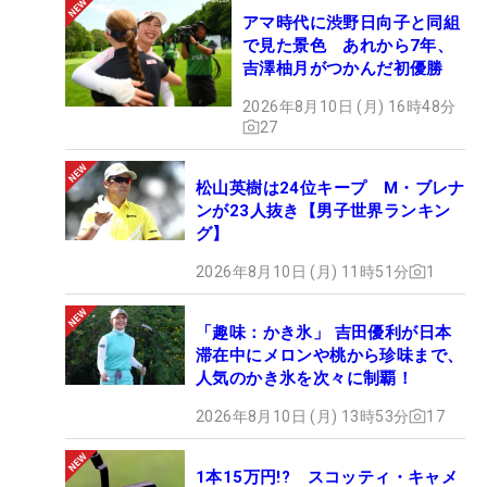
アマ時代に渋野日向子と同組
で見た景色 あれから7年、
吉澤柚月がつかんだ初優勝
2026年8月10日 (月) 16時48分
27
松山英樹は24位キープ M・ブレナ
ンが23人抜き【男子世界ランキン
グ】
2026年8月10日 (月) 11時51分
1
「趣味：かき氷」 吉田優利が日本
滞在中にメロンや桃から珍味まで、
人気のかき氷を次々に制覇！
2026年8月10日 (月) 13時53分
17
1本15万円!? スコッティ・キャメ