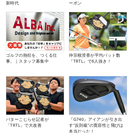
新時代
ーポン
ゴルフの熱狂を、つくる仕
仲宗根澄香が平均パット数
事。｜スタッフ募集中
『TRTL』で6人抜き！
パターこじらせ記者が
『G740』アイアンが引き出
「TRTL」で大改善
す“反則級”の寛容性と飛びは
本当だった！