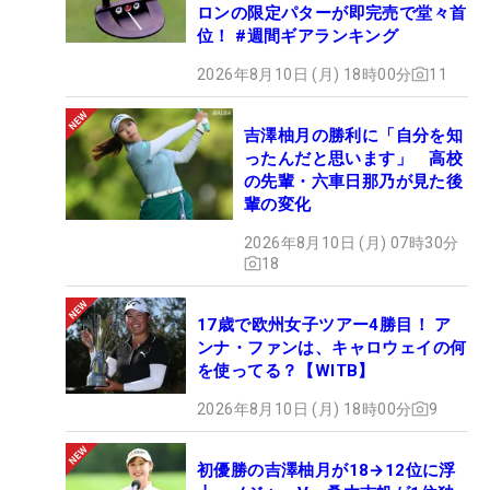
ロンの限定パターが即完売で堂々首
位！ #週間ギアランキング
2026年8月10日 (月) 18時00分
11
吉澤柚月の勝利に「自分を知
ったんだと思います」 高校
の先輩・六車日那乃が見た後
輩の変化
2026年8月10日 (月) 07時30分
18
17歳で欧州女子ツアー4勝目！ ア
ンナ・ファンは、キャロウェイの何
を使ってる？【WITB】
2026年8月10日 (月) 18時00分
9
初優勝の吉澤柚月が18→12位に浮