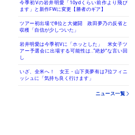
今季初Vの岩井明愛「10ydくらい前作より飛び
ます」と新作FWに変更【勝者のギア】
ツアー初出場で8位と大健闘 政田夢乃の反省と
収穫「自信が少しついた」
岩井明愛は今季初Vに「ホッとした」 米女子ツ
アー予選会に出場する可能性は…“絶妙”な言い回
し
いざ、全米へ！ 女王・山下美夢有は7位フィニ
ッシュに「気持ち良く行けます」
ニュース一覧