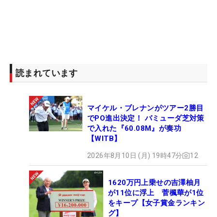
読まれています
マイケル・ブレナンがツアー2勝目
でPO進出決定！ バミューダ芝対策
で入れた『60.08M』が奏功
【WITB】
2026年8月10日 (月) 19時47分
12
1620万円上乗せの吉澤柚月
が11位に浮上 菅楓華が1位
をキープ【女子賞金ランキン
グ】