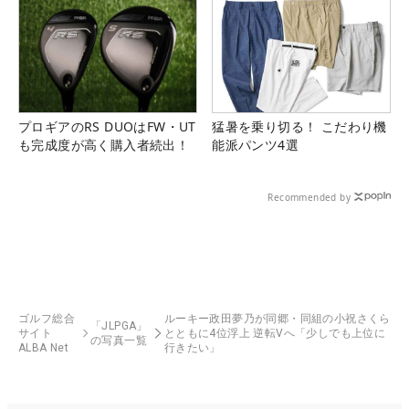
プロギアのRS DUOはFW・UT
猛暑を乗り切る！ こだわり機
も完成度が高く購入者続出！
能派パンツ4選
Recommended by
ゴルフ総合
ルーキー政田夢乃が同郷・同組の小祝さくら
「JLPGA」
サイト
とともに4位浮上 逆転Vへ「少しでも上位に
の写真一覧
ALBA Net
行きたい」