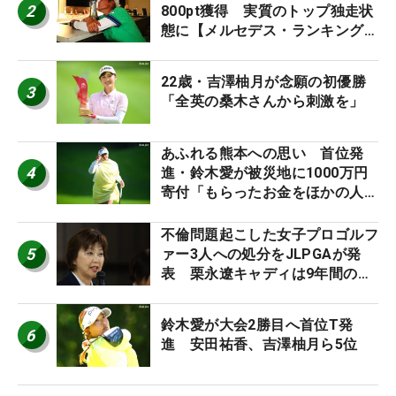
2
800pt獲得 実質のトップ独走状
態に【メルセデス・ランキング番
外編】
22歳・吉澤柚月が念願の初優勝
3
「全英の桑木さんから刺激を」
あふれる熊本への思い 首位発
4
進・鈴木愛が被災地に1000万円
寄付「もらったお金をほかの人
に」
不倫問題起こした女子プロゴルフ
5
ァー3人への処分をJLPGAが発
表 栗永遼キャディは9年間の立
ち入り禁止
鈴木愛が大会2勝目へ首位T発
6
進 安田祐香、吉澤柚月ら5位