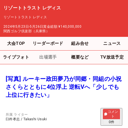
リゾートトラスト レディス
リゾートトラスト レディス
2024年5月23日-5月26日
賞金総額
¥140,000,000
関西ゴルフ倶楽部（兵庫県）
大会TOP
リーダーボード
組み合せ
ニュース
ライブフォト
出場選手
概要など
TV放送予定
[写真] ルーキー政田夢乃が同郷・同組の小祝
さくらとともに4位浮上 逆転Vへ「少しでも
上位に行きたい」
コメン
所属
ライター
ト
臼杵孝志
/
Takashi Usuki
0
件