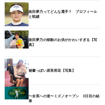
政田夢乃ってどんな選手？ プロフィール
と戦績
政田夢乃の移動のお供がかわいすぎる【写
真】
秘書っぽい原英莉花【写真】
〜全英への道〜ミズノオープン 3日目の結
果