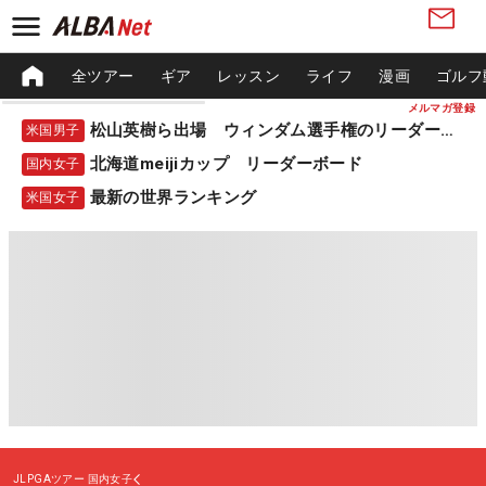
全ツアー
ギア
レッスン
ライフ
漫画
ゴルフ
メルマガ登録
松山英樹ら出場 ウィンダム選手権のリーダーボード
米国男子
北海道meijiカップ リーダーボード
国内女子
最新の世界ランキング
米国女子
JLPGAツアー
国内女子