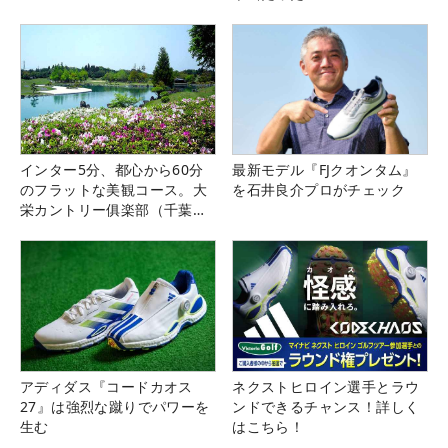
インター5分、都心から60分
最新モデル『FJクオンタム』
のフラットな美観コース。大
を石井良介プロがチェック
栄カントリー俱楽部（千葉
県）
アディダス『コードカオス
ネクストヒロイン選手とラウ
27』は強烈な蹴りでパワーを
ンドできるチャンス！詳しく
生む
はこちら！