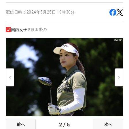
配信日時：
2024年5月25日 19時30分
#
政田夢乃
国内女子
2
/
5
前へ
次へ