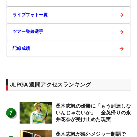
→
ライブフォト一覧
→
ツアー登録選手
→
記録成績
JLPGA 週間アクセスランキング
桑木志帆の優勝に「もう到達しな
1
いんじゃないか」 全英帰りの永
井花奈が受け止めた現実
桑木志帆が海外メジャー制覇で