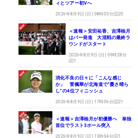
ィとツアー初Vへ
2026年8月9日 (日) 08時03分
20
＜速報＞安田祐香、吉澤柚月
はパー発進 大混戦の最終ラ
ウンドがスタート
2026年8月9日 (日) 09時28分
1
消化不良の日々に「こんな感じ
か」 菅楓華が北海道で“憂さ晴ら
し”の4位フィニッシュ
2026年8月9日 (日) 17時06分
21
＜速報＞吉澤柚月が初優勝へ 単独
首位でラスト3ホール突入
2026年8月9日 (日) 13時04分
1