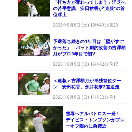
「打ち方が変わってしまう」洋芝へ
の苦手意識 安田祐香が“克服”の首
位浮上
2026年8月8日 (土) 18時49分
20
予選落ち続きの1年目は「壁がすご
かった」 パット劇的改善の吉澤柚
月がプロ3年目で初V
2026年8月9日 (日) 16時42分
17
＜速報＞吉澤柚月が単独首位ター
ン 安田祐香、永井花奈2差追走
2026年8月9日 (日) 11時32分
1
雪辱へアルバトロス一発！
デイビス・トンプソンがプレ
ーオフ圏内に急接近