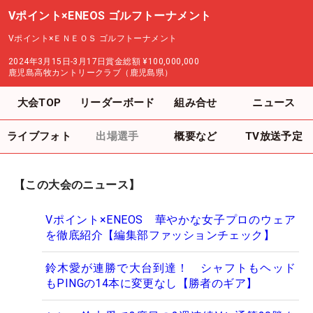
Vポイント×ENEOS ゴルフトーナメント
Vポイント×ＥＮＥＯＳ ゴルフトーナメント
2024年3月15日-3月17日
賞金総額
¥100,000,000
鹿児島高牧カントリークラブ（鹿児島県）
大会TOP
リーダーボード
組み合せ
ニュース
ライブフォト
出場選手
概要など
TV放送予定
【この大会のニュース】
Vポイント×ENEOS 華やかな女子プロのウェア
を徹底紹介【編集部ファッションチェック】
鈴木愛が連勝で大台到達！ シャフトもヘッド
もPINGの14本に変更なし【勝者のギア】