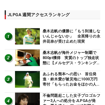
JLPGA 週間アクセスランキング
桑木志帆の優勝に「もう到達しな
1
いんじゃないか」 全英帰りの永
井花奈が受け止めた現実
桑木志帆が海外メジャー制覇で
2
800pt獲得 実質のトップ独走状
態に【メルセデス・ランキング番
外編】
あふれる熊本への思い 首位発
3
進・鈴木愛が被災地に1000万円
寄付「もらったお金をほかの人
に」
不倫問題起こした女子プロゴルフ
4
ァー3人への処分をJLPGAが発