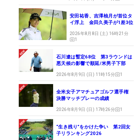
安田祐香、吉澤柚月が首位タ
イ浮上 金田久美子が1差3位
2026年8月8日 (土) 16時21分
1
石川遼は暫定68位 第3ラウンドは
悪天候の影響で順延/米男子下部
2026年8月9日 (日) 11時15分
1
全米女子アマチュアゴルフ選手権
決勝マッチプレーの成績
2026年8月9日 (日) 17時26分
1
“生き残り”をかけた争い 第2回女
子リランキング2026