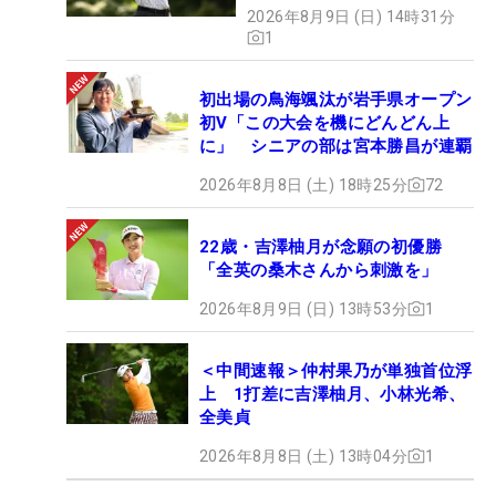
2026年8月9日 (日) 14時31分
1
初出場の鳥海颯汰が岩手県オープン
初V「この大会を機にどんどん上
に」 シニアの部は宮本勝昌が連覇
2026年8月8日 (土) 18時25分
72
22歳・吉澤柚月が念願の初優勝
「全英の桑木さんから刺激を」
2026年8月9日 (日) 13時53分
1
＜中間速報＞仲村果乃が単独首位浮
上 1打差に吉澤柚月、小林光希、
全美貞
2026年8月8日 (土) 13時04分
1