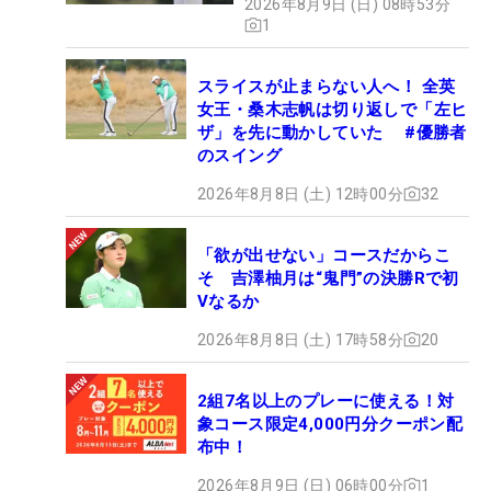
2026年8月9日 (日) 08時53分
1
スライスが止まらない人へ！ 全英
女王・桑木志帆は切り返しで「左ヒ
ザ」を先に動かしていた #優勝者
のスイング
2026年8月8日 (土) 12時00分
32
「欲が出せない」コースだからこ
そ 吉澤柚月は“鬼門”の決勝Rで初
Vなるか
2026年8月8日 (土) 17時58分
20
2組7名以上のプレーに使える！対
象コース限定4,000円分クーポン配
布中！
2026年8月9日 (日) 06時00分
1