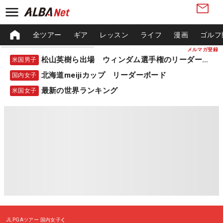
全ツアー
ギア
レッスン
ライフ
漫画
ゴルフ
メルマガ登録
松山英樹ら出場 ウィンダム選手権のリーダーボード
米国男子
北海道meijiカップ リーダーボード
国内女子
最新の世界ランキング
米国女子
JLPGAツアー
国内女子