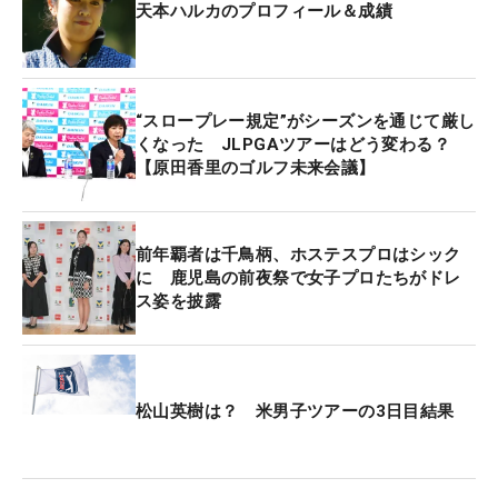
天本ハルカのプロフィール＆成績
“スロープレー規定”がシーズンを通じて厳し
くなった JLPGAツアーはどう変わる？
【原田香里のゴルフ未来会議】
前年覇者は千鳥柄、ホステスプロはシック
に 鹿児島の前夜祭で女子プロたちがドレ
ス姿を披露
松山英樹は？ 米男子ツアーの3日目結果