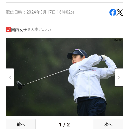
配信日時：
2024年3月17日 16時02分
#
天本ハルカ
国内女子
1
/
2
前へ
次へ