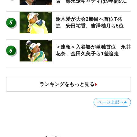
表 栗永遼キャディは9年間の立
ち入り禁止
鈴木愛が大会2勝目へ首位T発
5
進 安田祐香、吉澤柚月ら5位
＜速報＞入谷響が単独首位 永井
6
花奈、金田久美子ら1差追走
ランキングをもっと見る
ページ上部へ