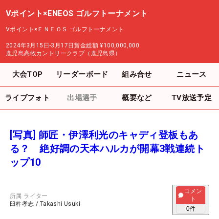
Vポイント×ENEOS ゴルフトーナメント
Vポイント×ＥＮＥＯＳ ゴルフトーナメント
2024年3月15日-3月17日
賞金総額
¥100,000,000
鹿児島高牧カントリークラブ（鹿児島県）
大会TOP
リーダーボード
組み合せ
ニュース
ライブフォト
出場選手
概要など
TV放送予定
[写真] 師匠・伊澤利光のキャディ登板もあ
る？ 絶好調の天本ハルカが開幕3戦連続ト
ップ10
コメン
所属
ライター
ト
臼杵孝志
/
Takashi Usuki
0
件