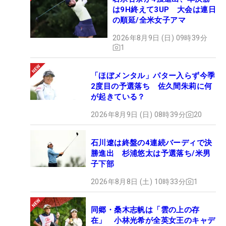
は9H終えて3UP 大会は連日
の順延/全米女子アマ
2026年8月9日 (日) 09時39分
1
「ほぼメンタル」パター入らず今季
2度目の予選落ち 佐久間朱莉に何
が起きている？
2026年8月9日 (日) 08時39分
20
石川遼は終盤の4連続バーディで決
勝進出 杉浦悠太は予選落ち/米男
子下部
2026年8月8日 (土) 10時33分
1
同郷・桑木志帆は「雲の上の存
在」 小林光希が全英女王のキャデ