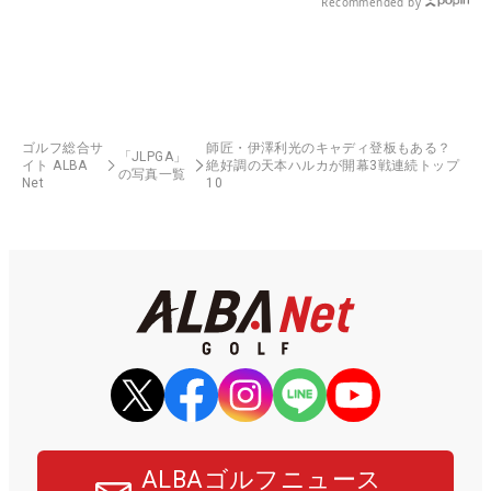
Recommended by
ゴルフ総合サ
師匠・伊澤利光のキャディ登板もある？
「JLPGA」
イト ALBA
絶好調の天本ハルカが開幕3戦連続トップ
の写真一覧
Net
10
ALBAゴルフニュース