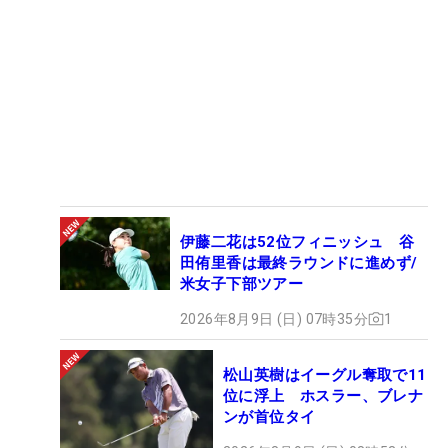
伊藤二花は52位フィニッシュ 谷
田侑里香は最終ラウンドに進めず/
米女子下部ツアー
2026年8月9日 (日) 07時35分
1
松山英樹はイーグル奪取で11
位に浮上 ホスラー、ブレナ
ンが首位タイ