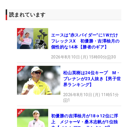
読まれています
エースは“赤スパイダー”に1Wだけ
フレックスX 初優勝・吉澤柚月の
個性的な14本【勝者のギア】
2026年8月10日 (月) 15時00分
30
松山英樹は24位キープ M・
ブレナンが23人抜き【男子世
界ランキング】
2026年8月10日 (月) 11時51分
1
初優勝の吉澤柚月が18→12位に浮
上 メジャーV・桑木志帆が1位独