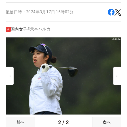
配信日時：
2024年3月17日 16時02分
#
天本ハルカ
国内女子
2
/
2
前へ
次へ