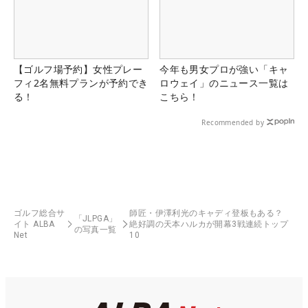
【ゴルフ場予約】女性プレー
今年も男女プロが強い「キャ
フィ2名無料プランが予約でき
ロウェイ」のニュース一覧は
る！
こちら！
Recommended by
ゴルフ総合サ
師匠・伊澤利光のキャディ登板もある？
「JLPGA」
イト ALBA
絶好調の天本ハルカが開幕3戦連続トップ
の写真一覧
Net
10