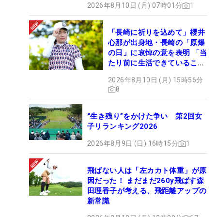
2026年8月10日 (月) 07時01分
1
「長崎に祈りを込めて」櫻井
心那が出身地・長崎の「原爆
の日」に哀悼の意を表明 「当
たり前に生活できていること
に感謝」
2026年8月10日 (月) 15時56分
8
“生き残り”をかけた争い 第2回女
子リランキング2026
2026年8月9日 (日) 16時15分
1
飛ばない人は「左カカト体重」が原
因だった！ まだまだ260y飛ばす森
田理香子が考える、飛距離アップの
新常識