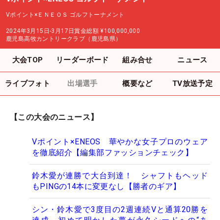
Vポイント×ＥＮＥＯＳ ゴルフトーナメント
2024年3月15日-3月17日
賞金総額
¥100,000,000
鹿児島高牧カントリークラブ（鹿児島県）
大会TOP
リーダーボード
組み合せ
ニュース
ライブフォト
出場選手
概要など
TV放送予定
【この大会のニュース】
Vポイント×ENEOS 華やかな女子プロのウェア
を徹底紹介【編集部ファッションチェック】
鈴木愛が連勝で大台到達！ シャフトもヘッド
もPINGの14本に変更なし【勝者のギア】
シン・鈴木愛で3度目の2週連続Vと通算20勝を