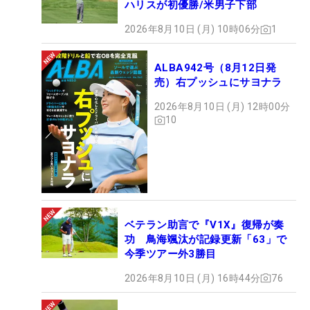
ハリスが初優勝/米男子下部
2026年8月10日 (月) 10時06分
1
ALBA942号（8月12日発
売）右プッシュにサヨナラ
2026年8月10日 (月) 12時00分
10
ベテラン助言で『V1X』復帰が奏
功 鳥海颯汰が記録更新「63」で
今季ツアー外3勝目
2026年8月10日 (月) 16時44分
76