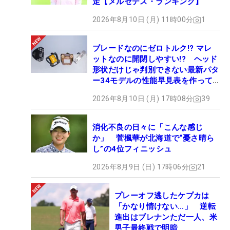
走【メルセデス・ランキング】
2026年8月10日 (月) 11時00分
1
ブレードなのにゼロトルク!? マレ
ットなのに開閉しやすい!? ヘッド
形状だけじゃ判別できない最新パタ
ー34モデルの性能早見表を作って
みた #ギアカタログ2026
2026年8月10日 (月) 17時08分
39
消化不良の日々に「こんな感じ
か」 菅楓華が北海道で“憂さ晴ら
し”の4位フィニッシュ
2026年8月9日 (日) 17時06分
21
プレーオフ逃したケプカは
「かなり情けない…」 逆転
進出はブレナンただ一人、米
男子最終戦で明暗