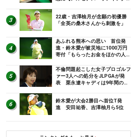
外編】
22歳・吉澤柚月が念願の初優勝
3
「全英の桑木さんから刺激を」
あふれる熊本への思い 首位発
4
進・鈴木愛が被災地に1000万円
寄付「もらったお金をほかの人
に」
不倫問題起こした女子プロゴルフ
5
ァー3人への処分をJLPGAが発
表 栗永遼キャディは9年間の立
ち入り禁止
鈴木愛が大会2勝目へ首位T発
6
進 安田祐香、吉澤柚月ら5位