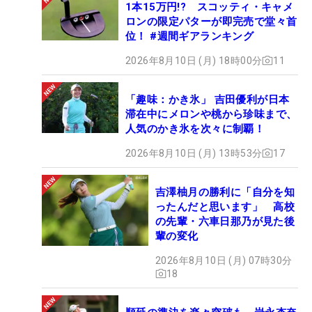
1本15万円!? スコッティ・キャメ
ロンの限定パターが即完売で堂々首
位！ #週間ギアランキング
2026年8月10日 (月) 18時00分
11
「趣味：かき氷」 吉田優利が日本
滞在中にメロンや桃から珍味まで、
人気のかき氷を次々に制覇！
2026年8月10日 (月) 13時53分
17
吉澤柚月の勝利に「自分を知
ったんだと思います」 高校
の先輩・六車日那乃が見た後
輩の変化
2026年8月10日 (月) 07時30分
18