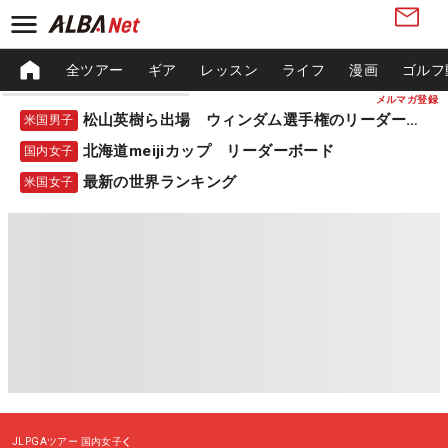
全ツアー
ギア
レッスン
ライフ
漫画
ゴルフ
メルマガ登録
松山英樹ら出場 ウィンダム選手権のリーダーボード
米国男子
北海道meijiカップ リーダーボード
国内女子
最新の世界ランキング
米国女子
JLPGAツアー
国内女子