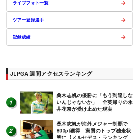
→
ライブフォト一覧
→
ツアー登録選手
→
記録成績
JLPGA 週間アクセスランキング
桑木志帆の優勝に「もう到達しな
1
いんじゃないか」 全英帰りの永
井花奈が受け止めた現実
桑木志帆が海外メジャー制覇で
2
800pt獲得 実質のトップ独走状
態に【メルセデス・ランキング番