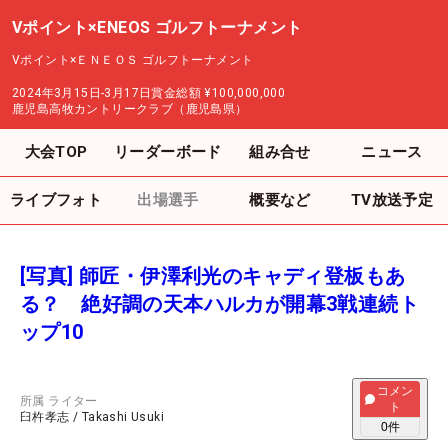
Vポイント×ENEOS ゴルフトーナメント
Vポイント×ＥＮＥＯＳ ゴルフトーナメント
2024年3月15日-3月17日
賞金総額
¥100,000,000
鹿児島高牧カントリークラブ（鹿児島県）
大会TOP
リーダーボード
組み合せ
ニュース
ライブフォト
出場選手
概要など
TV放送予定
[写真] 師匠・伊澤利光のキャディ登板もあ
る？ 絶好調の天本ハルカが開幕3戦連続ト
ップ10
コメン
所属
ライター
ト
臼杵孝志
/
Takashi Usuki
0
件