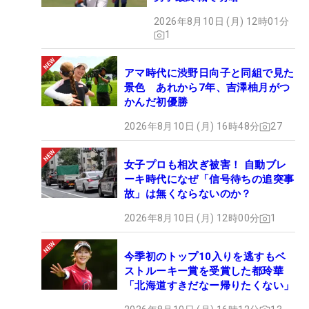
2026年8月10日 (月) 12時01分
1
アマ時代に渋野日向子と同組で見た
景色 あれから7年、吉澤柚月がつ
かんだ初優勝
2026年8月10日 (月) 16時48分
27
女子プロも相次ぎ被害！ 自動ブレ
ーキ時代になぜ「信号待ちの追突事
故」は無くならないのか？
2026年8月10日 (月) 12時00分
1
今季初のトップ10入りを逃すもベ
ストルーキー賞を受賞した都玲華
「北海道すきだなー帰りたくない」