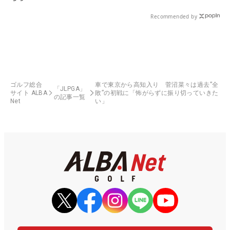
Recommended by
ゴルフ総合
車で東京から高知入り 菅沼菜々は過去”全
「JLPGA」
サイト ALBA
敗”の初戦に「怖がらずに振り切っていきた
の記事一覧
Net
い」