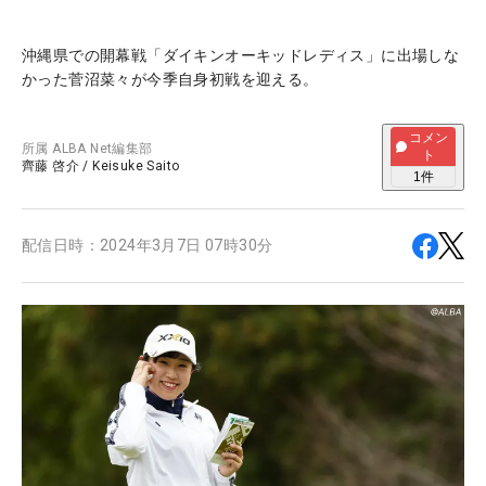
沖縄県での開幕戦「ダイキンオーキッドレディス」に出場しな
かった菅沼菜々が今季自身初戦を迎える。
コメン
所属
ALBA Net編集部
ト
齊藤 啓介
/
Keisuke Saito
1
件
配信日時：
2024年3月7日 07時30分