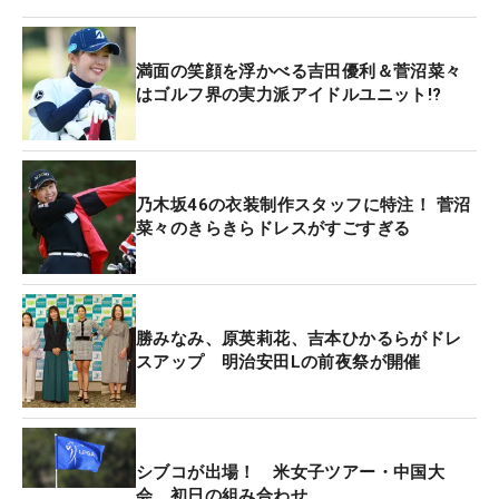
会連続で予選落ちの苦手コース。「いつもダメなの
で、予選を通って上位で争えるように頑張りたい」
と目標は少しばかり控えめ。それでも「怖がらずに
満面の笑顔を浮かべる吉田優利＆菅沼菜々
振り切っていきたい」と同コースへのリベンジに燃
はゴルフ界の実力派アイドルユニット!?
えている。
オフは「100ヤード以内であったり、去年はスイン
乃木坂46の衣装制作スタッフに特注！ 菅沼
グが大分崩れてしまったのでスイングを直すことに
菜々のきらきらドレスがすごすぎる
必死で、細かい調整は1月末から2月末までやった」
とショートゲームに加え、トップ10入りが15回あっ
た一昨年のスイングに戻すことに専念。理想のスイ
ングへ調整を重ねた成果を、今大会から発揮したい
勝みなみ、原英莉花、吉本ひかるらがドレ
スアップ 明治安田Lの前夜祭が開催
ところだ。
今季の目標は年間女王はもちろんのこと、「本当に
メジャー優勝をしたい」と力強く口にする。ただ、
シブコが出場！ 米女子ツアー・中国大
「ソニー 日本女子プロゴルフ選手権」が沖縄開催の
会 初日の組み合わせ