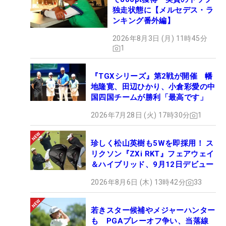
独走状態に【メルセデス・ラ
ンキング番外編】
2026年8月3日 (月) 11時45分
1
『TGXシリーズ』第2戦が開催 幡
地隆寛、田辺ひかり、小倉彩愛の中
国四国チームが勝利「最高です」
2026年7月28日 (火) 17時30分
1
珍しく松山英樹も5Wを即採用！ ス
リクソン『ZXi RKT』フェアウェイ
＆ハイブリッド、9月12日デビュー
2026年8月6日 (木) 13時42分
33
若きスター候補やメジャーハンター
も PGAプレーオフ争い、当落線