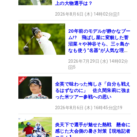
上の大物選手は？
2026年8月6日 (木) 14時02分
1
20年前のモデルが静かなブー
ム!? 飛ばし屋に変貌した菅
沼菜々や神谷そら、三ヶ島か
なも使う“名器”が人気な理由
【ツアープロたちの“飛ばし
2026年7月29日 (水) 14時02分
ギア”】
5
全英で味わった悔しさ「自分も戦え
るはずなのに」 佐久間朱莉に強ま
った米ツアー参戦への思い
2026年8月6日 (木) 16時45分
19
炎天下で選手が魅せた熱戦 懸命に
感じた大会側の暑さ対策【現地記者