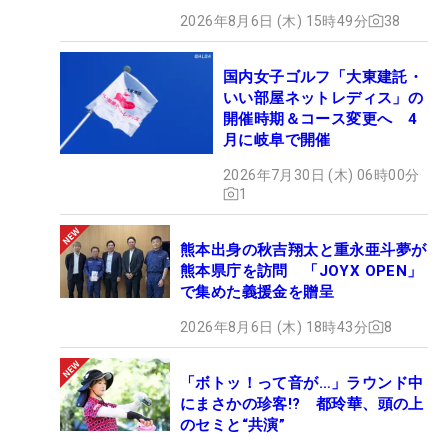
2026年8月6日 (木) 15時49分
38
国内女子ゴルフ「大東建託・
いい部屋ネットレディス」の
開催時期＆コース変更へ 4
月に岐阜で開催
2026年7月30日 (木) 06時00分
1
熊本出身の秋吉翔太と重永亜斗夢が
熊本県庁を訪問 「JOYX OPEN」
で集めた義援金を贈呈
2026年8月6日 (木) 18時43分
8
「ボトッ！って音が…」ラウンド中
にまさかの珍客!? 都玲華、頭の上
のセミと“共演”