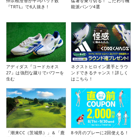
仲宗根澄香が平均パット数
猛暑を乗り切る！ こだわり機
『TRTL』で6人抜き！
能派パンツ4選
アディダス『コードカオス
ネクストヒロイン選手とラウ
27』は強烈な蹴りでパワーを
ンドできるチャンス！詳しく
生む
はこちら！
「潮来CC（茨城県）」＆「鹿
8-9月のプレーに2回使える！