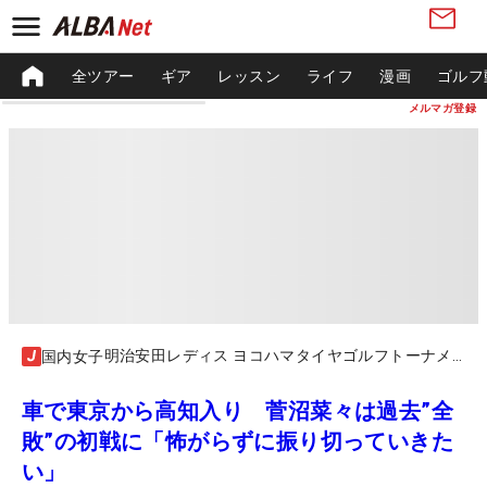
全ツアー
ギア
レッスン
ライフ
漫画
ゴルフ
メルマガ登録
明治安田レディス ヨコハマタイヤゴルフトーナメント
国内女子
車で東京から高知入り 菅沼菜々は過去”全
敗”の初戦に「怖がらずに振り切っていきた
い」