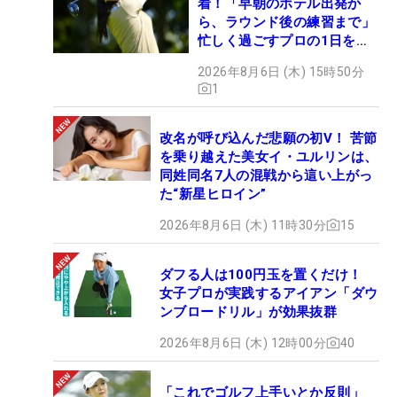
着！「早朝のホテル出発か
ら、ラウンド後の練習まで」
忙しく過ごすプロの1日を公
開
2026年8月6日 (木) 15時50分
1
改名が呼び込んだ悲願の初V！ 苦節
を乗り越えた美女イ・ユルリンは、
同姓同名7人の混戦から這い上がっ
た“新星ヒロイン”
2026年8月6日 (木) 11時30分
15
ダフる人は100円玉を置くだけ！
女子プロが実践するアイアン「ダウ
ンブロードリル」が効果抜群
2026年8月6日 (木) 12時00分
40
「これでゴルフ上手いとか反則」