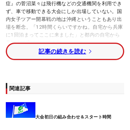
症』の菅沼菜々は飛行機などの交通機関を利用でき
ず、車で移動できる大会にしか出場していない。国
内女子ツアー開幕戦の地は沖縄ということもあり出
場を断念。「12時間くらいですかね。自宅から兵庫
に1回泊まってここに来ました」と都内の自宅から
高知まで車でやってきた。
記事の続きを読む
「みんなが試合してる中、土曜日に移動し始めた。
移動中に試合を見て、やっぱり悔しい気持ちはあ
る」。開幕戦に出場できないもどかしさを感じなが
ら高知入りした。
関連記事
その悔しさをすぐにでも晴らしたいところではある
が、 舞台となる土佐CCは菅沼にとって鬼門。「こ
こは1回も予選が通ってない試合で、全敗だったの
大会初日の組み合わせ＆スタート時間
で印象は良くないです」と、2019年から出場し4大