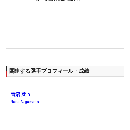
ため、「今年はメジャー大会が1試合出れないの
で」と唇を噛んだ。車でしか移動できないという制
限の中、菅沼の戦いが今年も始まる。（文・齊藤啓
介）
関連する選手プロフィール・成績
菅沼 菜々
Nana Suganuma