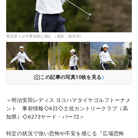
菅沼菜々が今季初戦に挑む （撮影：鈴木祥）
この記事の写真
10
枚を見る
＜明治安田レディス ヨコハマタイヤゴルフトーナメ
ント 事前情報◇6日◇土佐カントリークラブ（高
知県）◇6273ヤード・パー72＞
特定の状況で強い恐怖や不安を感じる『広場恐怖