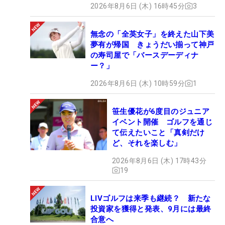
2026年8月6日 (木) 16時45分
3
無念の「全英女子」を終えた山下美
夢有が帰国 きょうだい揃って神戸
の寿司屋で「バースデーディナ
ー？」
2026年8月6日 (木) 10時59分
1
笹生優花が6度目のジュニア
イベント開催 ゴルフを通じ
て伝えたいこと「真剣だけ
ど、それを楽しむ」
2026年8月6日 (木) 17時43分
19
LIVゴルフは来季も継続？ 新たな
投資家を獲得と発表、9月には最終
合意へ