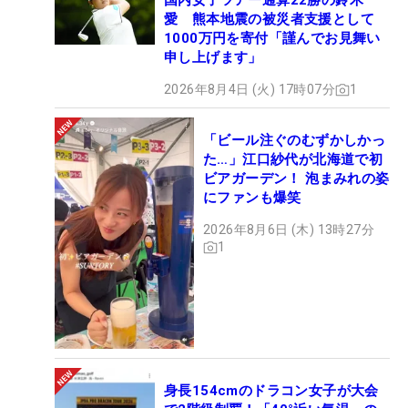
国内女子ツアー通算22勝の鈴木
愛 熊本地震の被災者支援として
1000万円を寄付「謹んでお見舞い
申し上げます」
2026年8月4日 (火) 17時07分
1
「ビール注ぐのむずかしかっ
た…」江口紗代が北海道で初
ビアガーデン！ 泡まみれの姿
にファンも爆笑
2026年8月6日 (木) 13時27分
1
身長154cmのドラコン女子が大会