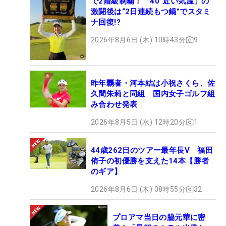
で2階級制覇！「40°近い気温」の
激闘後は“2日連続もつ鍋”でスタミ
ナ回復!?
2026年8月6日 (木) 10時43分
9
昨年覇者・河本結は小祝さくら、佐
久間朱莉と同組 国内女子ゴルフ組
み合わせ発表
2026年8月5日 (水) 12時20分
1
44歳262日のツアー最年長V 福田
侑子の初優勝を支えた14本【勝者
のギア】
2026年8月6日 (木) 08時55分
32
プロアマ当日の脇元華に密