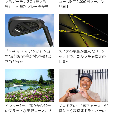
児島ガーデンGC（鹿児島
コース限定2,000円クーポン
県）」の無料プレー券が当た
配布中！
る！！
『G740』アイアンが引き出
スイスの叡智が生んだTPTシ
す“反則級”の寛容性と飛びは
ャフトで、ゴルフを異次元の
本当だった！
世界へ
インター5分、都心から60分
プロギアの「4層フェース」が
のフラットな美観コース。大
切り開く高初速ドライバーの