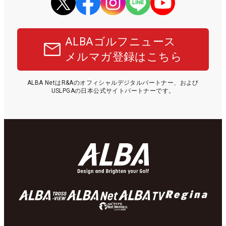
ALBAゴルフニュース
メルマガ登録はこちら
ALBA NetはR&Aのオフィシャルデジタルパートナー、および
USLPGAの日本公式サイトパートナーです。