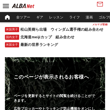
全ツアー
ギア
レッスン
ライフ
漫画
ゴルフ
メルマガ登録
松山英樹ら出場 ウィンダム選手権の組み合わせ
米国男子
北海道meijiカップ 組み合わせ
国内女子
最新の世界ランキング
米国女子
このページが表示されるお客様へ
ページを更新するとサイトの閲覧を続けることがで
きます。
広告ブロッカーやトラッキング防止機能をオンにし