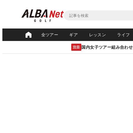
全ツアー
ギア
レッスン
ライフ
国内女子ツアー組み合わせ
注目