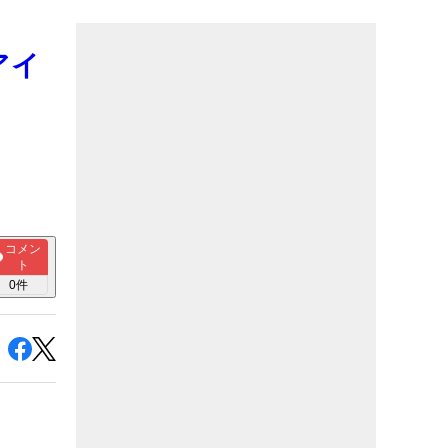
アイ
コメン
ト
0
件