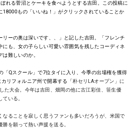
こぼれる菅沼とケーキを食べようとする吉田。この投稿に
18000もの「いいね！」がクリックされていることか
ーリーの奥は深いです、、」と記した吉田。「フレンチ
中にも、女の子らしい可愛い雰囲気を残したコーディネ
デは難しいのか。
の「Qスクール」で7位タイに入り、今季の出場権を獲得
にカリフォルニア州で開幕する「
朴セリLAオープン」に
勝した大会。今年は吉田、畑岡の他に古江彩佳、笹生優
している。
くなることを寂しく思うファンも多いだろうが、米国で
優勝を願って熱い声援を送る。