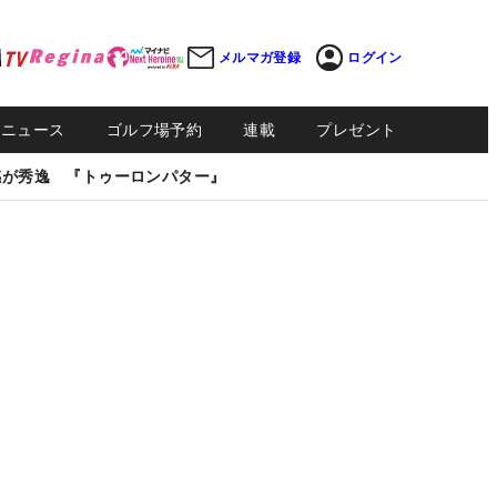
メルマガ登録
ログイン
Sニュース
ゴルフ場予約
連載
プレゼント
感が秀逸 『トゥーロンパター』