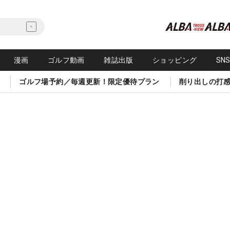
漫画
ゴルフ動画
雑誌出版
ショッピング
SN
ゴルフ場予約／毎週更新！限定優待プラン
削り出しの打