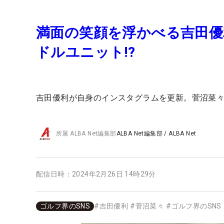
満面の笑顔を浮かべる吉田優
ドルユニット!?
吉田優利が自身のインスタグラムを更新。菅沼菜
所属
ALBA Net編集部
ALBA Net編集部
/
ALBA Net
配信日時：
2024年2月26日 14時29分
ゴルフ界のSNS
#
吉田優利
#
菅沼菜々
#
ゴルフ界のSNS