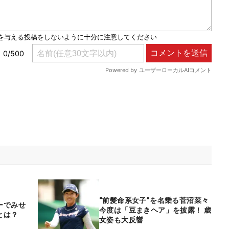
“前髪命系女子”を名乗る菅沼菜々
ーでみせ
今度は「豆まきヘア」を披露！ 歳
とは？
女姿も大反響