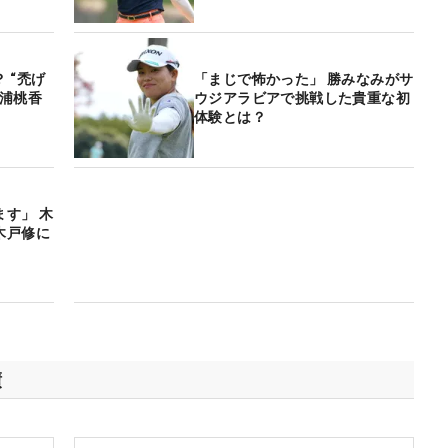
 “禿げ
「まじで怖かった」 勝みなみがサ
三浦桃香
ウジアラビアで挑戦した貴重な初
体験とは？
す」 木
木戸修に
績