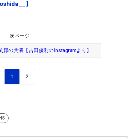
oshida__】
次ページ
顔の共演【吉田優利のInstagramより】
1
2
NS