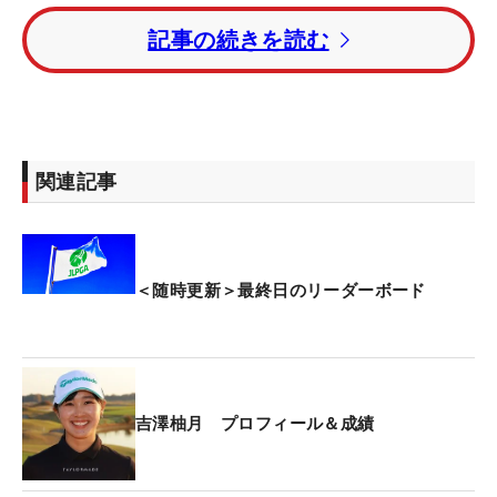
ン（中国）。2打差5位タイには神谷そら、阿部未
記事の続きを読む
悠、森井あやめ、ささきしょうこ、イ・イェウォン
（韓国）が続いている。
昨季年間女王の佐久間朱莉はトータル4アンダー・
15位タイ。昨年覇者の稲垣那奈子はトータル13オー
関連記事
バー・66位タイでホールアウトしている。
賞金総額は1億4000万円。優勝者には2520万円が贈
られる。
＜随時更新＞最終日のリーダーボード
吉澤柚月 プロフィール＆成績