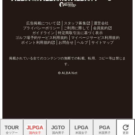
広告掲載について
スタッフ募集
運営会社
プライバシーポリシー
ご利用に際して
会員規約
ガイドライン
特定商取引法に基づく表示
ゴルフ場予約サービス利用規約
マイページサービス利用規約
ポイント利用規約
お問合せ
ヘルプ
サイトマップ
掲載されている全てのコンテンツの無断での転載、転用、コピー等は禁じま
す。
© ALBA Net
TOUR
JLPGA
JGTO
LPGA
PGA
閉じる
全ツアー
国内女子
国内男子
米国女子
米国男子
更新