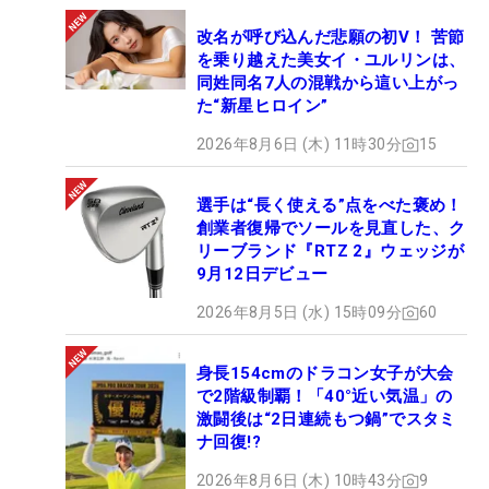
改名が呼び込んだ悲願の初V！ 苦節
を乗り越えた美女イ・ユルリンは、
同姓同名7人の混戦から這い上がっ
た“新星ヒロイン”
2026年8月6日 (木) 11時30分
15
選手は“長く使える”点をべた褒め！
創業者復帰でソールを見直した、ク
リーブランド『RTZ 2』ウェッジが
9月12日デビュー
2026年8月5日 (水) 15時09分
60
身長154cmのドラコン女子が大会
で2階級制覇！「40°近い気温」の
激闘後は“2日連続もつ鍋”でスタミ
ナ回復!?
2026年8月6日 (木) 10時43分
9