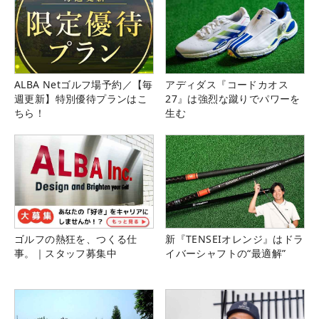
ALBA Netゴルフ場予約／【毎
アディダス『コードカオス
週更新】特別優待プランはこ
27』は強烈な蹴りでパワーを
ちら！
生む
ゴルフの熱狂を、つくる仕
新『TENSEIオレンジ』はドラ
事。｜スタッフ募集中
イバーシャフトの“最適解”