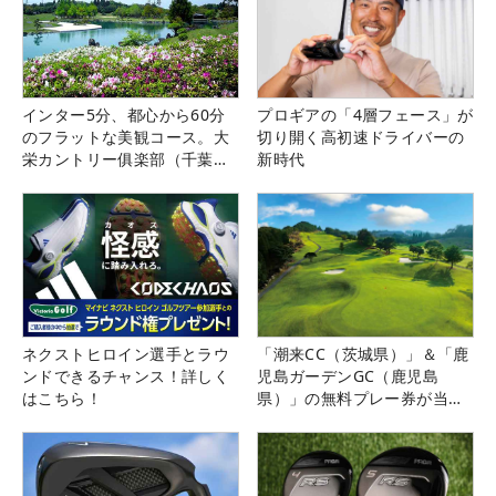
インター5分、都心から60分
プロギアの「4層フェース」が
のフラットな美観コース。大
切り開く高初速ドライバーの
栄カントリー俱楽部（千葉
新時代
県）
ネクストヒロイン選手とラウ
「潮来CC（茨城県）」＆「鹿
ンドできるチャンス！詳しく
児島ガーデンGC（鹿児島
はこちら！
県）」の無料プレー券が当た
る！！