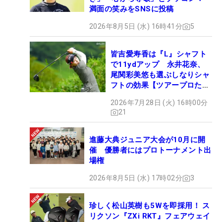
満面の笑みをSNSに投稿
2026年8月5日 (水) 16時41分
5
皆吉愛寿香は『L』シャフト
で11ydアップ 永井花奈、
尾関彩美悠も選ぶしなりシャ
フトの効果【ツアープロたち
の“飛ばしギア”】
2026年7月28日 (火) 16時00分
21
進藤大典ジュニア大会が10月に開
催 優勝者にはプロトーナメント出
場権
2026年8月5日 (水) 17時02分
3
珍しく松山英樹も5Wを即採用！ ス
リクソン『ZXi RKT』フェアウェイ