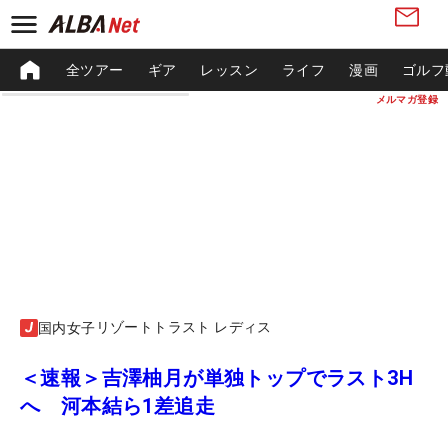
全ツアー
ギア
レッスン
ライフ
漫画
ゴルフ
メルマガ登録
リゾートトラスト レディス
国内女子
＜速報＞吉澤柚月が単独トップでラスト3H
へ 河本結ら1差追走