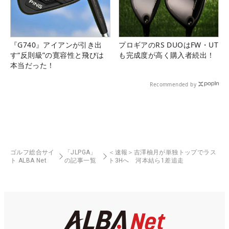
『G740』アイアンが引き出
プロギアのRS DUOはFW・UT
す“反則級”の寛容性と飛びは
も完成度が高く購入者続出！
本当だった！
Recommended by
ゴルフ総合サイ
「JLPGA」
＜速報＞吉澤柚月が単独トップでラス
ト ALBA Net
の記事一覧
ト3Hへ 河本結ら1差追走