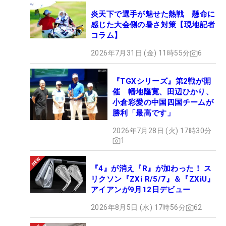
炎天下で選手が魅せた熱戦 懸命に
感じた大会側の暑さ対策【現地記者
コラム】
2026年7月31日 (金) 11時55分
6
『TGXシリーズ』第2戦が開
催 幡地隆寛、田辺ひかり、
小倉彩愛の中国四国チームが
勝利「最高です」
2026年7月28日 (火) 17時30分
1
『4』が消え『R』が加わった！ ス
リクソン『ZXi R/5/7』＆『ZXiU』
アイアンが9月12日デビュー
2026年8月5日 (水) 17時56分
62