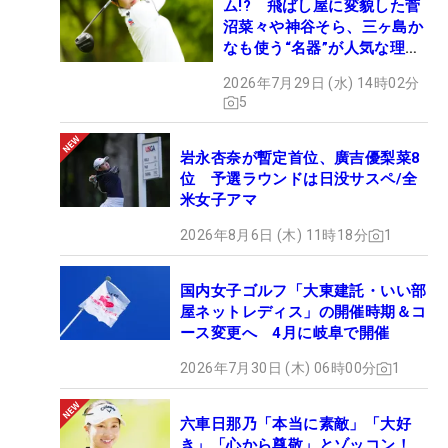
ム!? 飛ばし屋に変貌した菅
沼菜々や神谷そら、三ヶ島か
なも使う“名器”が人気な理由
【ツアープロたちの“飛ばし
2026年7月29日 (水) 14時02分
ギア”】
5
岩永杏奈が暫定首位、廣吉優梨菜8
位 予選ラウンドは日没サスペ/全
米女子アマ
2026年8月6日 (木) 11時18分
1
国内女子ゴルフ「大東建託・いい部
屋ネットレディス」の開催時期＆コ
ース変更へ 4月に岐阜で開催
2026年7月30日 (木) 06時00分
1
六車日那乃「本当に素敵」「大好
き」「心から尊敬」とゾッコン！