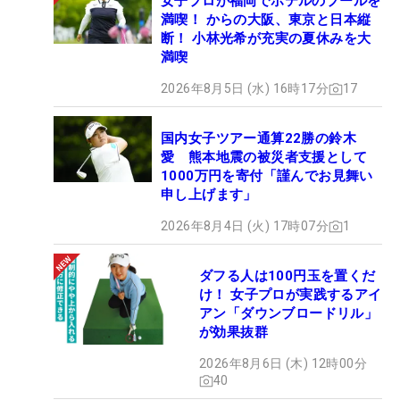
女子プロが福岡でホテルのプールを
満喫！ からの大阪、東京と日本縦
断！ 小林光希が充実の夏休みを大
満喫
2026年8月5日 (水) 16時17分
17
国内女子ツアー通算22勝の鈴木
愛 熊本地震の被災者支援として
1000万円を寄付「謹んでお見舞い
申し上げます」
2026年8月4日 (火) 17時07分
1
ダフる人は100円玉を置くだ
け！ 女子プロが実践するアイ
アン「ダウンブロードリル」
が効果抜群
2026年8月6日 (木) 12時00分
40