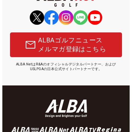
ALBAゴルフニュース
メルマガ登録はこちら
ALBA NetはR&Aのオフィシャルデジタルパートナー、および
USLPGAの日本公式サイトパートナーです。