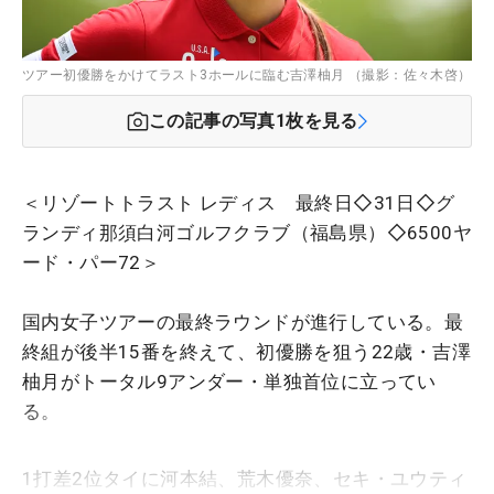
ツアー初優勝をかけてラスト3ホールに臨む吉澤柚月 （撮影：佐々木啓）
この記事の写真
1
枚を見る
＜リゾートトラスト レディス 最終日◇31日◇グ
ランディ那須白河ゴルフクラブ（福島県）◇6500ヤ
ード・パー72＞
国内女子ツアーの最終ラウンドが進行している。最
終組が後半15番を終えて、初優勝を狙う22歳・吉澤
柚月がトータル9アンダー・単独首位に立ってい
る。
1打差2位タイに河本結、荒木優奈、セキ・ユウティ