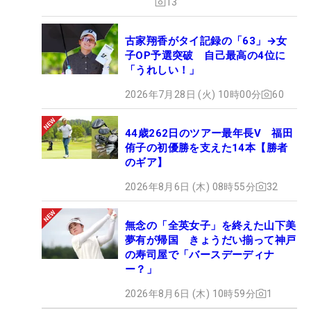
13
古家翔香がタイ記録の「63」→女
子OP予選突破 自己最高の4位に
「うれしい！」
2026年7月28日 (火) 10時00分
60
44歳262日のツアー最年長V 福田
侑子の初優勝を支えた14本【勝者
のギア】
2026年8月6日 (木) 08時55分
32
無念の「全英女子」を終えた山下美
夢有が帰国 きょうだい揃って神戸
の寿司屋で「バースデーディナ
ー？」
2026年8月6日 (木) 10時59分
1