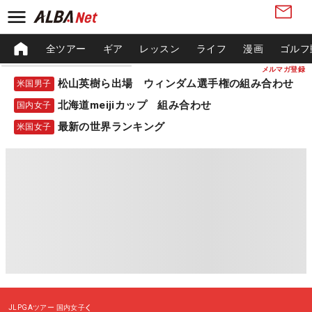
全ツアー
ギア
レッスン
ライフ
漫画
ゴルフ
メルマガ登録
松山英樹ら出場 ウィンダム選手権の組み合わせ
米国男子
北海道meijiカップ 組み合わせ
国内女子
最新の世界ランキング
米国女子
JLPGAツアー
国内女子