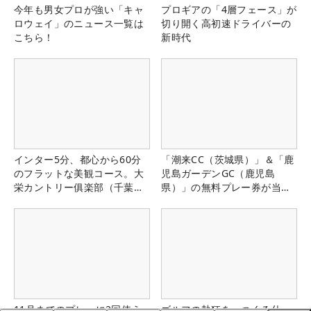
今年も男女プロが強い「キャ
プロギアの「4層フェース」が
ロウェイ」のニュース一覧は
切り開く高初速ドライバーの
こちら！
新時代
インター5分、都心から60分
「潮来CC（茨城県）」＆「鹿
のフラットな美観コース。大
児島ガーデンGC（鹿児島
栄カントリー俱楽部（千葉
県）」の無料プレー券が当た
県）
る！！
11月までのプレーに2回使え
ゴルフの熱狂を、つくる仕