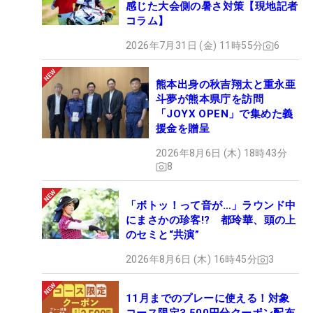
感じた大会側の暑さ対策【現地記者
コラム】
2026年7月31日 (金) 11時55分
6
熊本出身の秋吉翔太と重永亜
斗夢が熊本県庁を訪問
「JOYX OPEN」で集めた義
援金を贈呈
2026年8月6日 (木) 18時43分
8
「ボトッ！って音が…」ラウンド中
にまさかの珍客!? 都玲華、頭の上
のセミと“共演”
2026年8月6日 (木) 16時45分
3
11月までのプレーに使える！対象