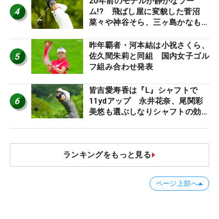
20年前のモデルが静かなブー
4
ム!? 飛ばし屋に変貌した菅沼
菜々や神谷そら、三ヶ島かなも使
う“名器”が人気な理由【ツアープ
ロたちの“飛ばしギア”】
昨年覇者・河本結は小祝さくら、
5
佐久間朱莉と同組 国内女子ゴル
フ組み合わせ発表
皆吉愛寿香は『L』シャフトで
6
11ydアップ 永井花奈、尾関彩
美悠も選ぶしなりシャフトの効果
【ツアープロたちの“飛ばしギ
ア”】
ランキングをもっと見る
ページ上部へ