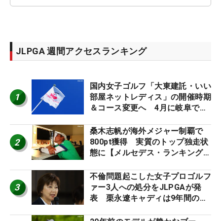
JLPGA 週間アクセスランキング
国内女子ゴルフ「大東建託・いい
1
部屋ネットレディス」の開催時期
＆コース変更へ 4月に岐阜で開
催
桑木志帆が海外メジャー制覇で
2
800pt獲得 実質のトップ独走状
態に【メルセデス・ランキング番
外編】
不倫問題起こした女子プロゴルフ
3
ァー3人への処分をJLPGAが発
表 栗永遼キャディは9年間の立
ち入り禁止