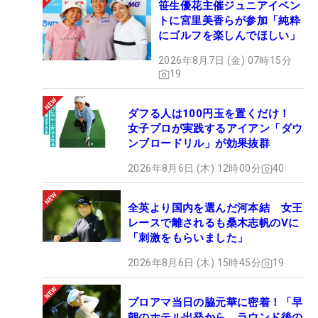
笹生優花主催ジュニアイベン
トに宮里美香らが参加「純粋
にゴルフを楽しんでほしい」
2026年8月7日 (金) 07時15分
19
ダフる人は100円玉を置くだけ！
女子プロが実践するアイアン「ダウ
ンブロードリル」が効果抜群
2026年8月6日 (木) 12時00分
40
全英より国内を選んだ河本結 女王
レースで離されるも桑木志帆のVに
「刺激をもらいました」
2026年8月6日 (木) 15時45分
19
プロアマ当日の脇元華に密着！「早
朝のホテル出発から、ラウンド後の