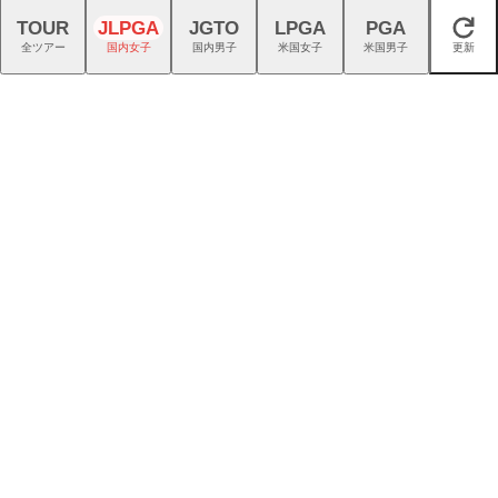
る！コース限定3,500円クー
事。｜スタッフ募集中
TOUR
JLPGA
JGTO
LPGA
PGA
閉じる
ポン配布中！
全ツアー
国内女子
国内男子
米国女子
米国男子
更新
スイスの叡智が生んだTPTシ
新『TENSEIオレンジ』はドラ
ャフトで、ゴルフを異次元の
イバーシャフトの“最適解”
世界へ
仲宗根澄香が平均パット数
プロギアのRS DUOはFW・UT