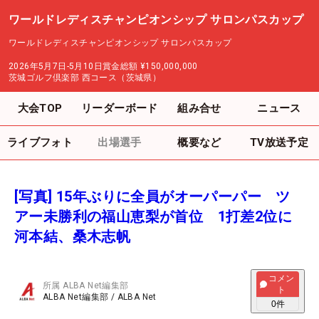
ワールドレディスチャンピオンシップ サロンパスカップ
ワールドレディスチャンピオンシップ サロンパスカップ
2026年5月7日-5月10日
賞金総額
¥150,000,000
茨城ゴルフ倶楽部 西コース（茨城県）
大会TOP
リーダーボード
組み合せ
ニュース
ライブフォト
出場選手
概要など
TV放送予定
[写真] 15年ぶりに全員がオーパーパー ツ
アー未勝利の福山恵梨が首位 1打差2位に
河本結、桑木志帆
コメン
所属
ALBA Net編集部
ト
ALBA Net編集部
/
ALBA Net
0
件