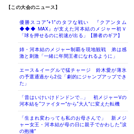
【この大会のニュース】
優勝スコア“+1”のタフな戦い 『クアンタム
◆◆◆ MAX』が支えた河本結のメジャー初Ｖ
「球を押せるのに初速が出る」【勝者のギア】
姉・河本結のメジャー制覇を現地観戦 弟は感
激と刺激「一緒に年間王者になれるように」
エース＆イーグルで猛チャージ 鈴木愛が薄氷
の予選通過から2位「劇的にジャンプアップでき
た」
「昔はいけいけドンドンで…」 初メジャーVの
河本結を“ファイター”から“大人”に変えた転機
「生まれ変わっても私のお母さんで」 新メジ
ャー女王・河本結が母の日に親子でかわした“涙
の抱擁”