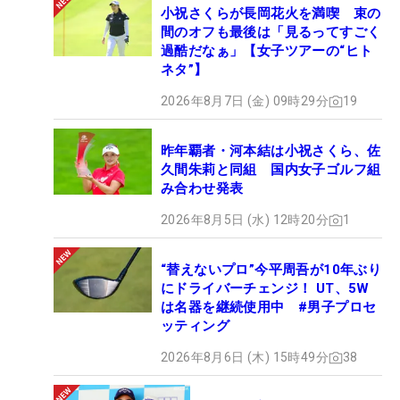
小祝さくらが長岡花火を満喫 束の
間のオフも最後は「見るってすごく
過酷だなぁ」【女子ツアーの“ヒト
ネタ”】
2026年8月7日 (金) 09時29分
19
昨年覇者・河本結は小祝さくら、佐
久間朱莉と同組 国内女子ゴルフ組
み合わせ発表
2026年8月5日 (水) 12時20分
1
“替えないプロ”今平周吾が10年ぶり
にドライバーチェンジ！ UT、5W
は名器を継続使用中 #男子プロセ
ッティング
2026年8月6日 (木) 15時49分
38