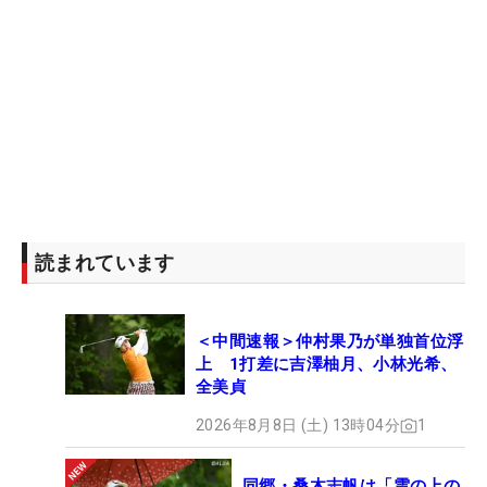
読まれています
＜中間速報＞仲村果乃が単独首位浮
上 1打差に吉澤柚月、小林光希、
全美貞
2026年8月8日 (土) 13時04分
1
同郷・桑木志帆は「雲の上の