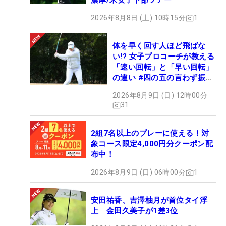
濃厚/米女子下部ツアー
2026年8月8日 (土) 10時15分
1
体を早く回す人ほど飛ばな
い!? 女子プロコーチが教える
「速い回転」と「早い回転」
の違い #四の五の言わず振り
氣れ
2026年8月9日 (日) 12時00分
31
2組7名以上のプレーに使える！対
象コース限定4,000円分クーポン配
布中！
2026年8月9日 (日) 06時00分
1
安田祐香、吉澤柚月が首位タイ浮
上 金田久美子が1差3位