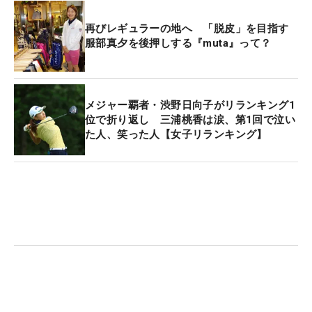
に描かれたトレードマークの「8」の文字。「この
数字は、実は縁があるんです・私のLPGA会員番号
再びレギュラーの地へ 「脱皮」を目指す
服部真夕を後押しする『muta』って？
が888なんです」と、なんとも偶然の一致。プロテ
スト合格から今年の8月1日でちょうど8年の節目。
何か動きそうな気配が数字の「8」には漂ってい
る。
メジャー覇者・渋野日向子がリランキング1
位で折り返し 三浦桃香は涙、第1回で泣い
た人、笑った人【女子リランキング】
17年にはステップ・アップ・ツアーで3勝をマー
ク。年間獲得賞金も1950万円を超え、賞金ランキン
グ2位に入った。惜しくも同1位に与えられる翌年の
ツアー前半戦出場権を逃したが、ポテンシャルは十
分。身長168センチの長身で体にも恵まれている福
山。レギュラーツアーでのブレイクの時を待つのみ
だ。