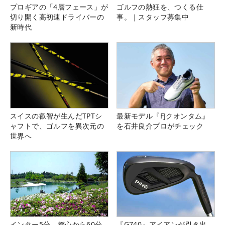
プロギアの「4層フェース」が
ゴルフの熱狂を、つくる仕
切り開く高初速ドライバーの
事。｜スタッフ募集中
新時代
スイスの叡智が生んだTPTシ
最新モデル『FJクオンタム』
ャフトで、ゴルフを異次元の
を石井良介プロがチェック
世界へ
インター5分、都心から60分
『G740』アイアンが引き出