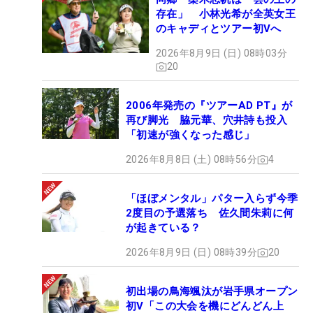
存在」 小林光希が全英女王
のキャディとツアー初Vへ
2026年8月9日 (日) 08時03分
20
2006年発売の『ツアーAD PT』が
再び脚光 脇元華、穴井詩も投入
「初速が強くなった感じ」
2026年8月8日 (土) 08時56分
4
「ほぼメンタル」パター入らず今季
2度目の予選落ち 佐久間朱莉に何
が起きている？
2026年8月9日 (日) 08時39分
20
初出場の鳥海颯汰が岩手県オープン
初V「この大会を機にどんどん上