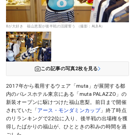
8が大好き 福山恵梨が後半戦の活躍誓う （撮影：ALBA）
この記事の写真
2
枚を見る
2017年から着用するウェア「muta」が展開する都
内のパレスホテル東京にある「muta PALAZZO」の
新装オープンに駆けつけた福山恵梨。前日まで開催
されていた「
アース・モンダミンカップ
」終了時点
のリランキングで22位に入り、後半戦の出場権を獲
得したばかりの福山が、ひとときの和みの時間を過
ごした。