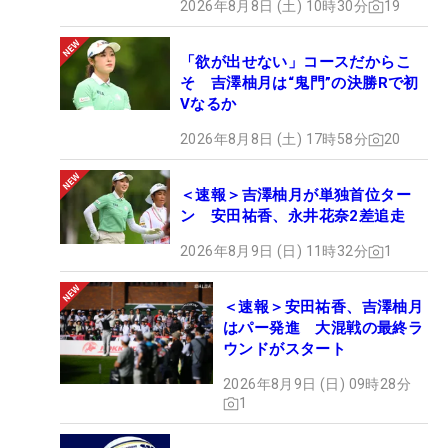
2026年8月8日 (土) 10時30分
19
「欲が出せない」コースだからこ
そ 吉澤柚月は“鬼門”の決勝Rで初
Vなるか
2026年8月8日 (土) 17時58分
20
＜速報＞吉澤柚月が単独首位ター
ン 安田祐香、永井花奈2差追走
2026年8月9日 (日) 11時32分
1
＜速報＞安田祐香、吉澤柚月
はパー発進 大混戦の最終ラ
ウンドがスタート
2026年8月9日 (日) 09時28分
1