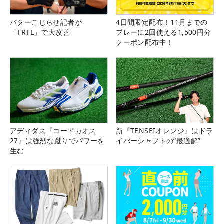
パターこじらせ記者が
4日間限定配布！11月までの
「TRTL」で大改善
プレーに2回使える1,500円分
クーポン配布中！
アディダス『コードカオス
新『TENSEIオレンジ』はドラ
27』は強烈な蹴りでパワーを
イバーシャフトの“最適解”
生む