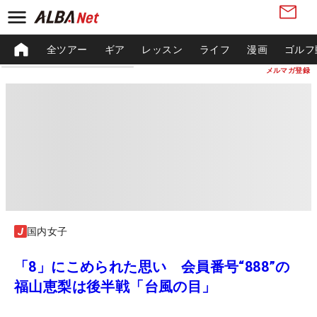
全ツアー
ギア
レッスン
ライフ
漫画
ゴルフ
メルマガ登録
国内女子
「8」にこめられた思い 会員番号“888”の
福山恵梨は後半戦「台風の目」