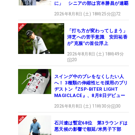
に」 シニアの部は宮本勝昌が連覇
2026年8月8日 (土) 18時25分
72
「打ち方が変わってしまう」
洋芝への苦手意識 安田祐香
が“克服”の首位浮上
2026年8月8日 (土) 18時49分
20
スイング中のブレをなくしたい人
へ！ 3種類の伸縮性ヒモ採用のブリ
ヂストン『ZSP-BITER LIGHT
MAGICLACE』、8月8日デビュー
2026年8月8日 (土) 11時30分
30
石川遼は暫定68位 第3ラウンドは
悪天候の影響で順延/米男子下部