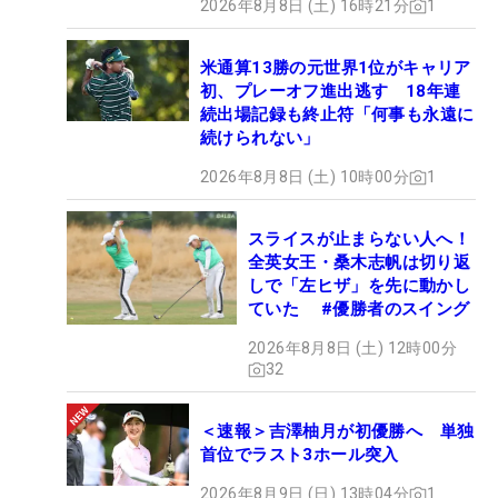
2026年8月8日 (土) 16時21分
1
米通算13勝の元世界1位がキャリア
初、プレーオフ進出逃す 18年連
続出場記録も終止符「何事も永遠に
続けられない」
2026年8月8日 (土) 10時00分
1
スライスが止まらない人へ！
全英女王・桑木志帆は切り返
しで「左ヒザ」を先に動かし
ていた #優勝者のスイング
2026年8月8日 (土) 12時00分
32
＜速報＞吉澤柚月が初優勝へ 単独
首位でラスト3ホール突入
2026年8月9日 (日) 13時04分
1