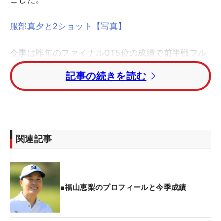
服部真夕と2ショット【写真】
今季は昨年のファイナルQT5位の成績で前半戦フル
参戦。最高成績は「
ニチレイレディス
」の7位タ
記事の続きを読む
イ。635万円あまりを稼ぎ、7月以降の職場を確保し
た。
そんな福山が着用するマリンテイストあふれる
「muta MARINE GOLF」というブランド。元は大人
関連記事
の海をイメージして立ち上がったラインとあって、
「水はけがすごくいいので、レインウェアが嫌いな
私にはぴったりです」と梅雨時のいま、最もその機
能性を発揮しているという。
■福山恵梨のプロフィールと今季成績
デザイン面でも気に入っているのが、小物やバッグ