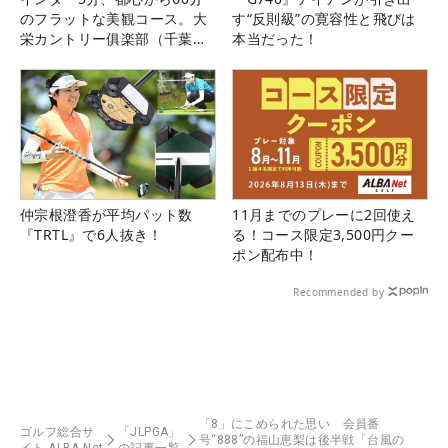
のフラットな美観コース。大
す“反則級”の寛容性と飛びは
栄カントリー俱楽部（千葉
本当だった！
県）
仲宗根澄香が平均パット数
11月までのプレーに2回使え
『TRTL』で6人抜き！
る！コース限定3,500円クー
ポン配布中！
Recommended by
「8」にこめられた思い 会員番
ゴルフ総合サ
「JLPGA」
号“888”の福山恵梨は後半戦「台風の
イト ALBA Net
の記事一覧