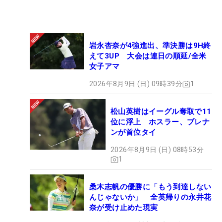
岩永杏奈が4強進出、準決勝は9H終
えて3UP 大会は連日の順延/全米
女子アマ
2026年8月9日 (日) 09時39分
1
松山英樹はイーグル奪取で11
位に浮上 ホスラー、ブレナ
ンが首位タイ
2026年8月9日 (日) 08時53分
1
桑木志帆の優勝に「もう到達しない
んじゃないか」 全英帰りの永井花
奈が受け止めた現実