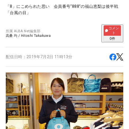
「8」にこめられた思い 会員番号“888”の福山恵梨は後半戦
「台風の目」
コメン
所属
ALBA Net編集部
ト
高桑 均
/
Hitoshi Takakuwa
0
件
配信日時：
2019年7月2日 11時13分