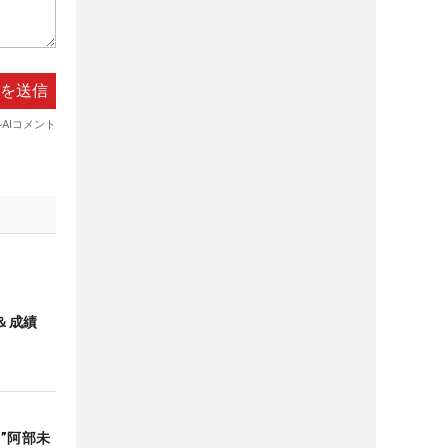
＆成績
”阿部未