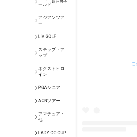
欧州男子
ールド
アジアンツア
ー
LIV GOLF
ステップ・ア
ップ
こ
ネクストヒロ
イン
PGAシニア
ACNツアー
アマチュア・
他
LADY GO CUP