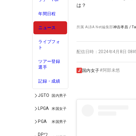
は？
年間日程
所属
ALBA Net編集部
神吉孝昌
/
T
ニュース
ライブフォ
ト
配信日時：
2024年4月8日 08
ツアー登録
選手
#
阿部未悠
国内女子
記録・成績
JGTO
国内男子
LPGA
米国女子
PGA
米国男子
DPワ