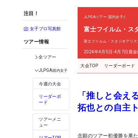
注目！
JLPGAツアー
国内女子
富士フイルム・ス
女子プロ写真館
ツアー情報
富士フイルム・スタジオアリス
2024年4月5日-4月7日
賞金
全ツアー
大会TOP
リーダーボード
JLPGA
国内女子
今週の大会
「推しと会え
リーダーボ
ード
拓也との自主
ツアーメニ
ュー
念願のツアー初優勝を果
ツアーTOP