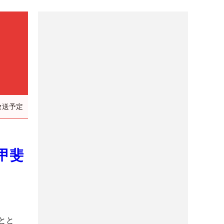
放送予定
甲斐
とと