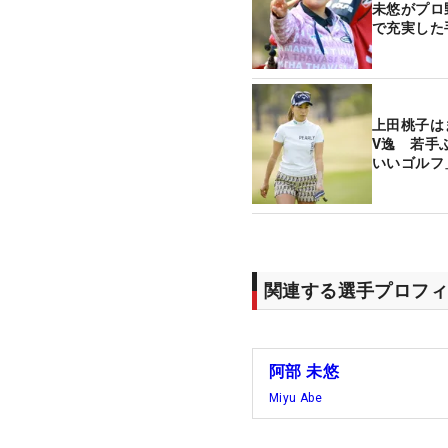
未悠がプロ
で充実した
上田桃子は
V逸 若手
いいゴルフ
関連する選手プロフィ
阿部 未悠
Miyu Abe