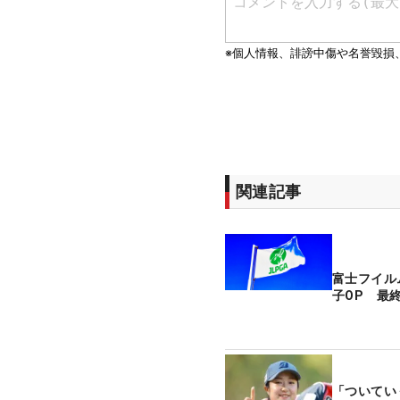
関連記事
富士フイル
子OP 最
「ついてい