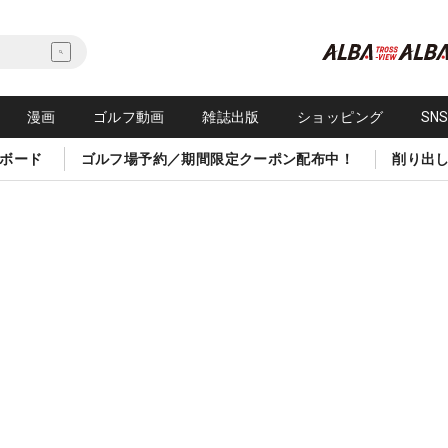
漫画
ゴルフ動画
雑誌出版
ショッピング
SN
ボード
ゴルフ場予約／期間限定クーポン配布中！
削り出