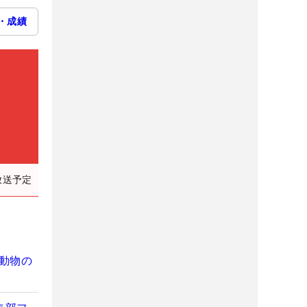
・成績
放送予定
動物の