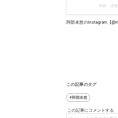
阿部 未悠(
阿部未悠のInstagram【@mi
この記事のタグ
#阿部未悠