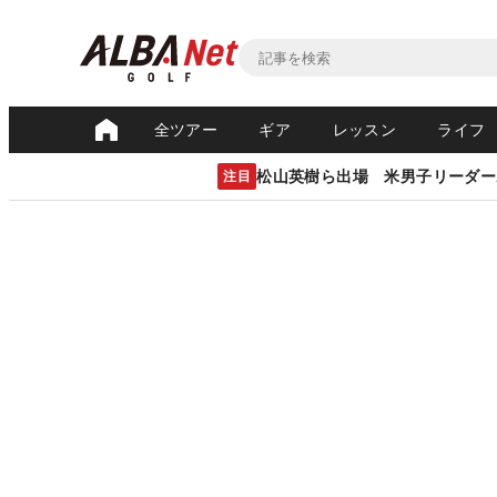
全ツアー
ギア
レッスン
ライフ
松山英樹ら出場 米男子リーダー
注目