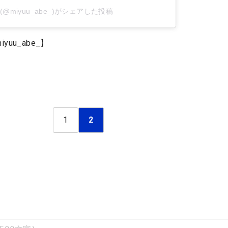
@miyuu_abe_)がシェアした投稿
yuu_abe_】
1
2