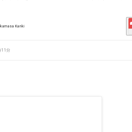
akamasa Kanki
時11分