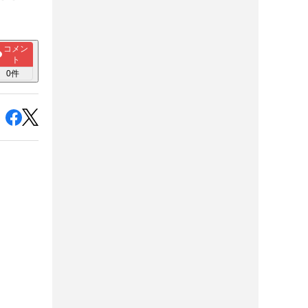
コメン
ト
0
件