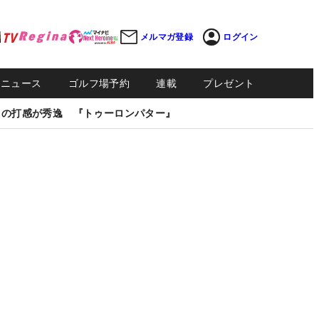
メルマガ登録
ログイン
Sニュース
ゴルフ場予約
連載
プレゼント
しの打感が秀逸 『トゥーロンパター』