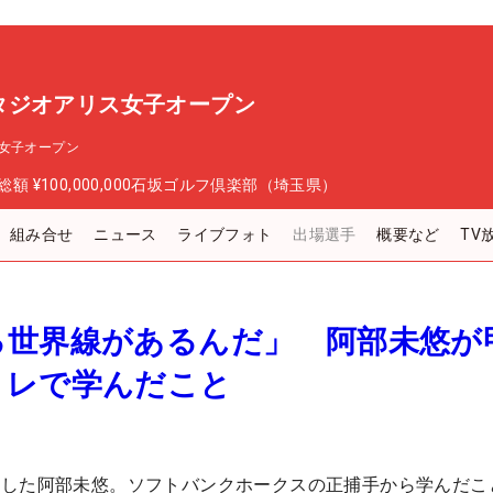
タジオアリス女子オープン
女子オープン
総額
¥100,000,000
石坂ゴルフ倶楽部（埼玉県）
組み合せ
ニュース
ライブフォト
出場選手
概要など
TV
る世界線があるんだ」 阿部未悠が
トレで学んだこと
たした阿部未悠。ソフトバンクホークスの正捕手から学んだこ