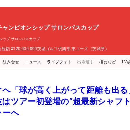
チャンピオンシップ サロンパスカップ
シップ サロンパスカップ
金総額
¥120,000,000
茨城ゴルフ倶楽部 東コース（茨城県）
組み合せ
ニュース
ライブフォト
出場選手
概要など
TV
けへ「球が高く上がって距離も出る
波はツアー初登場の“超最新シャフト
ャーへ