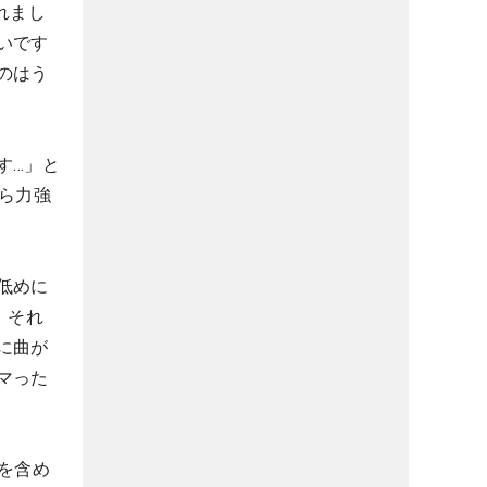
れまし
いです
のはう
す…」と
ら力強
低めに
。それ
に曲が
マった
を含め