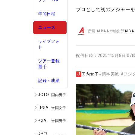
プロとして初のメジャーを
年間日程
ニュース
所属
ALBA Net編集部
ALBA
ライブフォ
ト
配信日時：
2025年5月8日 07
ツアー登録
選手
#
清本美波
#
フジ
国内女子
記録・成績
JGTO
国内男子
LPGA
米国女子
PGA
米国男子
DPワ