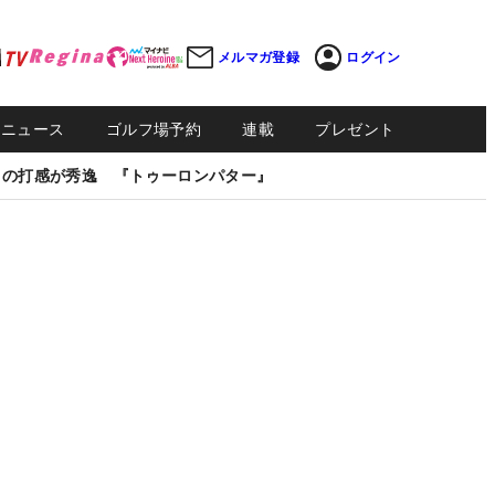
メルマガ登録
ログイン
Sニュース
ゴルフ場予約
連載
プレゼント
しの打感が秀逸 『トゥーロンパター』