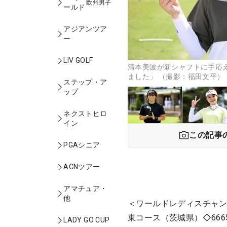
欧州男子
ールド
アジアンツア
ー
LIV GOLF
清本美波が新シャフトに手応
ました」 （撮影：福田文平）
ステップ・ア
ップ
ネクストヒロ
イン
この記事
PGAシニア
ACNツアー
アマチュア・
他
＜ワールドレディスチャン
東コース（茨城県）◇666
LADY GO CUP