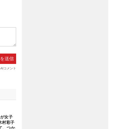
トが女子
木村彩子
て、つか