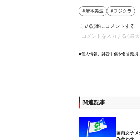
#清本美波
#フジクラ
関連記事
国内女子メ
み合わせ