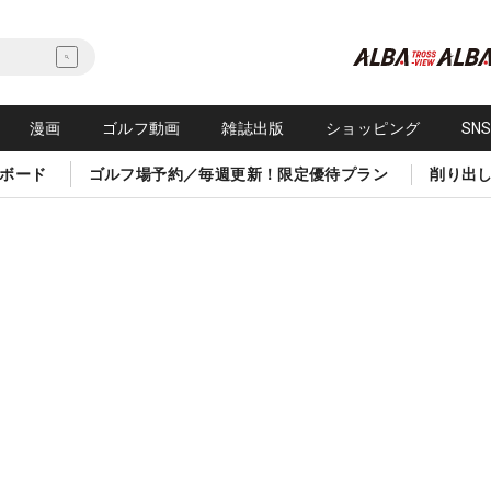
漫画
ゴルフ動画
雑誌出版
ショッピング
SN
ボード
ゴルフ場予約／毎週更新！限定優待プラン
削り出