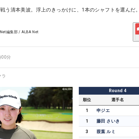
戦う清本美波。浮上のきっかけに、1本のシャフトを選んだ
 Net編集部
/
ALBA Net
時00分
クラ
Round
4
順位
選手名
1
申ジエ
1
藤田 さいき
3
葭葉 ルミ