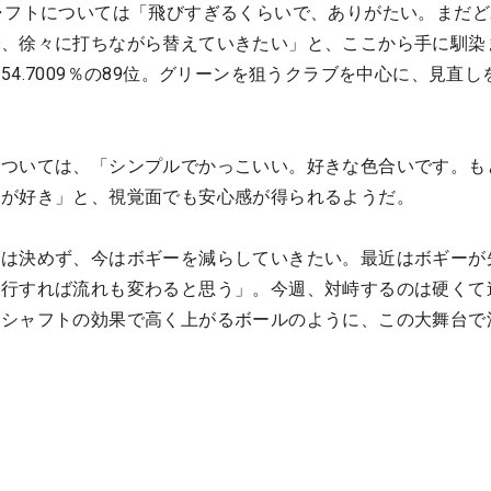
ャフトについては「飛びすぎるくらいで、ありがたい。まだど
で、徐々に打ちながら替えていきたい」と、ここから手に馴染
4.7009％の89位。グリーンを狙うクラブを中心に、見直し
については、「シンプルでかっこいい。好きな色合いです。も
色が好き」と、視覚面でも安心感が得られるようだ。
位は決めず、今はボギーを減らしていきたい。最近はボギーが
先行すれば流れも変わると思う」。今週、対峙するのは硬くて
新シャフトの効果で高く上がるボールのように、この大舞台で