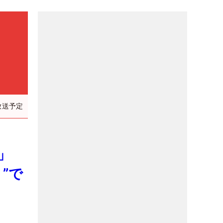
放送予定
」
”で