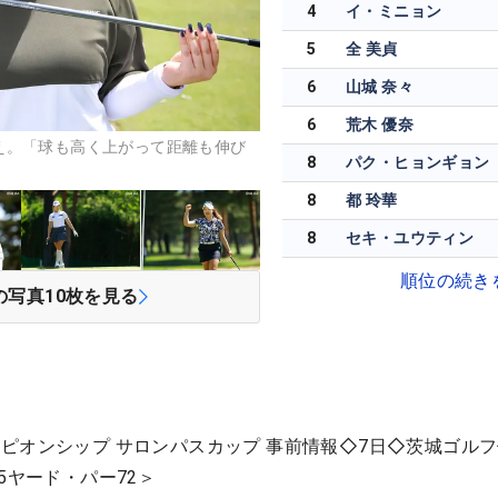
4
イ・ミニョン
5
全 美貞
6
山城 奈々
6
荒木 優奈
え。「球も高く上がって距離も伸び
8
パク・ヒョンギョン
8
都 玲華
8
セキ・ユウティン
順位の続き
の写真
10
枚を見る
ピオンシップ サロンパスカップ 事前情報◇7日◇茨城ゴル
5ヤード・パー72＞