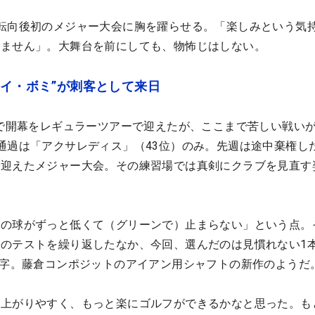
転向後初のメジャー大会に胸を躍らせる。「楽しみという気
りません」。大舞台を前にしても、物怖じはしない。
 イ・ボミ”が刺客として来日
位で開幕をレギュラーツアーで迎えたが、ここまで苦しい戦い
通過は「アクサレディス」（43位）のみ。先週は途中棄権し
で迎えたメジャー大会。その練習場では真剣にクラブを見直す
ンの球がずっと低くて（グリーンで）止まらない」という点。
のテストを繰り返したなか、今回、選んだのは見慣れない1
文字。藤倉コンポジットのアイアン用シャフトの新作のようだ
）上がりやすく、もっと楽にゴルフができるかなと思った。も