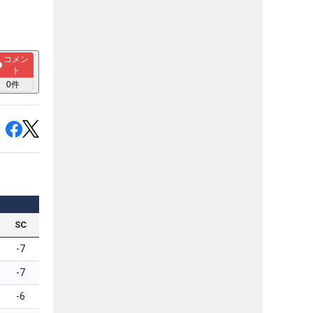
。
コメン
ト
0
件
SC
-7
-7
-6