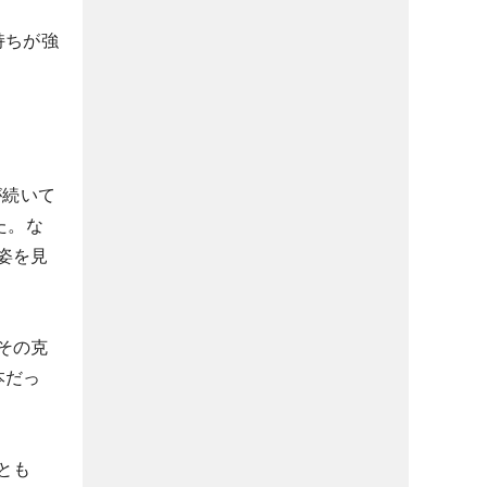
持ちが強
が続いて
た。な
姿を見
その克
本だっ
。
とも