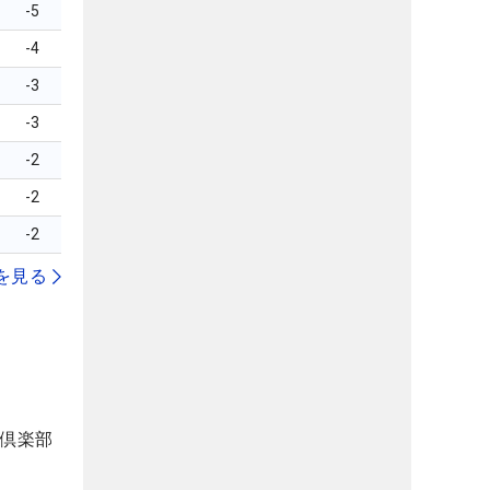
-5
-4
-3
-3
-2
-2
-2
を見る
フ倶楽部