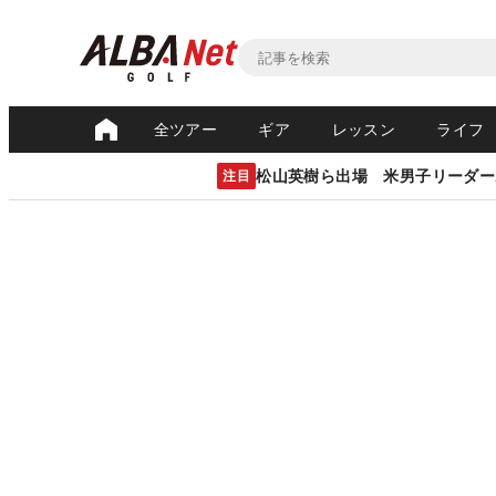
全ツアー
ギア
レッスン
ライフ
松山英樹ら出場 米男子リーダー
注目