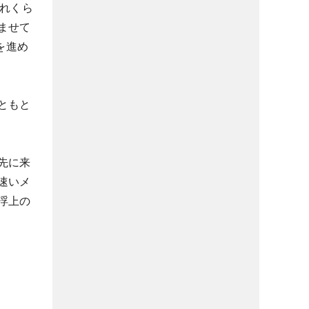
れくら
ませて
を進め
ともと
先に来
速いメ
浮上の