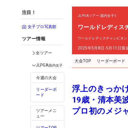
注目！
JLPGAツアー
国内女子
ワールドレディス
女子プロ写真館
ツアー情報
ワールドレディスチャンピオン
2025年5月8日-5月11日
賞
全ツアー
大会TOP
リーダーボード
JLPGA
国内女子
今週の大会
浮上のきっか
リーダーボ
ード
19歳・清本美
プロ初のメジ
ツアーメニ
ュー
ツアーTOP