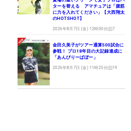
夏場の重いグリーンで女子プロはパ
ターを替える アマチュアは「腹筋
に力を入れてください」【大西翔太
のHOTSHOT】
2026年8月7日 (金) 12時00分
7
金田久美子がツアー通算500試合に
参戦！ プロ18年目の大記録達成に
「あんびりーばぼー」
2026年8月7日 (金) 11時25分
19