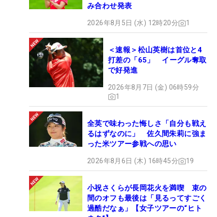
み合わせ発表
2026年8月5日 (水) 12時20分
1
＜速報＞松山英樹は首位と4
打差の「65」 イーグル奪取
で好発進
2026年8月7日 (金) 06時59分
1
全英で味わった悔しさ「自分も戦え
るはずなのに」 佐久間朱莉に強ま
った米ツアー参戦への思い
2026年8月6日 (木) 16時45分
19
小祝さくらが長岡花火を満喫 束の
間のオフも最後は「見るってすごく
過酷だなぁ」【女子ツアーの“ヒト