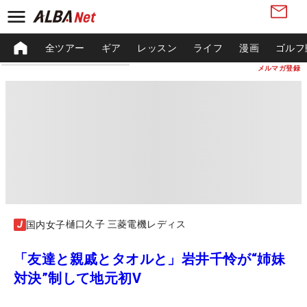
全ツアー
ギア
レッスン
ライフ
漫画
ゴルフ
メルマガ登録
樋口久子 三菱電機レディス
国内女子
「友達と親戚とタオルと」岩井千怜が“姉妹
対決”制して地元初V