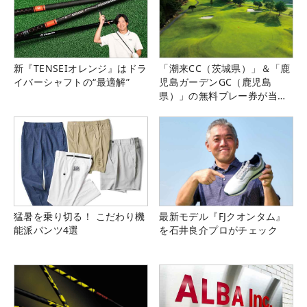
新『TENSEIオレンジ』はドラ
「潮来CC（茨城県）」＆「鹿
イバーシャフトの“最適解”
児島ガーデンGC（鹿児島
県）」の無料プレー券が当た
る！！
猛暑を乗り切る！ こだわり機
最新モデル『FJクオンタム』
能派パンツ4選
を石井良介プロがチェック