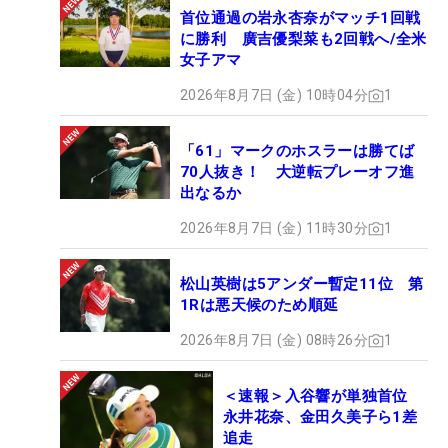
首位通過の岩永杏奈がマッチ1回戦
に勝利 廣吉優梨菜も2回戦へ/全米
女子アマ
2026年8月7日 (金) 10時04分
1
「61」マークのホスラーは勝てば
70人抜き！ 大逆転プレーオフ進
出なるか
2026年8月7日 (金) 11時30分
1
松山英樹は5アンダー暫定11位 第
1Rは悪天候のため順延
2026年8月7日 (金) 08時26分
1
＜速報＞入谷響が単独首位
永井花奈、金田久美子ら1差
追走