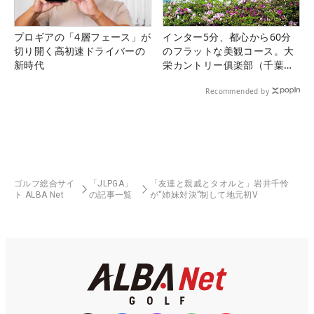
プロギアの「4層フェース」が
インター5分、都心から60分
切り開く高初速ドライバーの
のフラットな美観コース。大
新時代
栄カントリー俱楽部（千葉
県）
Recommended by
ゴルフ総合サイ
「JLPGA」
「友達と親戚とタオルと」岩井千怜
ト ALBA Net
の記事一覧
が“姉妹対決”制して地元初V