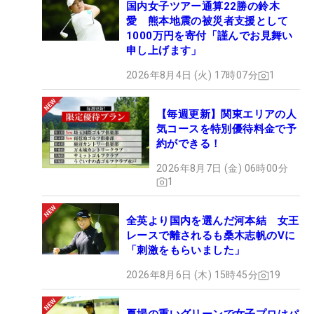
国内女子ツアー通算22勝の鈴木
愛 熊本地震の被災者支援として
1000万円を寄付「謹んでお見舞い
申し上げます」
2026年8月4日 (火) 17時07分
1
【毎週更新】関東エリアの人
気コースを特別優待料金で予
約ができる！
2026年8月7日 (金) 06時00分
1
全英より国内を選んだ河本結 女王
レースで離されるも桑木志帆のVに
「刺激をもらいました」
2026年8月6日 (木) 15時45分
19