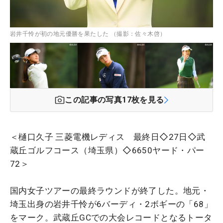
岩井千怜が初の地元優勝を果たした （撮影：佐々木啓）
この記事の写真
17
枚を見る
＜樋口久子 三菱電機レディス 最終日◇27日◇武
蔵丘ゴルフコース（埼玉県）◇6650ヤード・パー
72＞
国内女子ツアーの最終ラウンドが終了した。地元・
埼玉出身の岩井千怜が6バーディ・2ボギーの「68」
をマーク。武蔵丘GCでの大会レコードとなるトータ