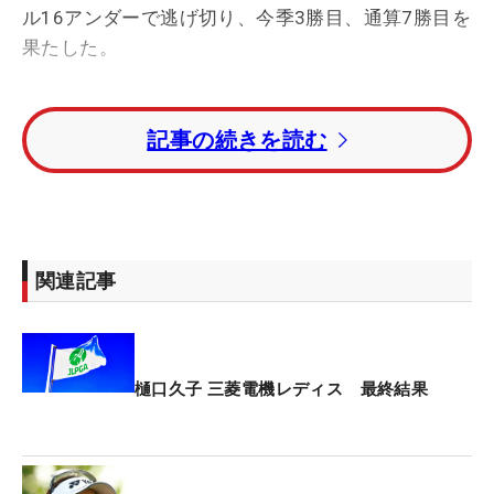
ル16アンダーで逃げ切り、今季3勝目、通算7勝目を
果たした。
後続と1打差でティオフし、前半は3バーディ・1ボ
記事の続きを読む
ギー。2打にリードを広げて後半に入った。12番で
はボギーを喫したが、13番、16番でバーディを奪
い、最終18番パー5では貫禄のバーディ締め。猛追
してきた姉・明愛らを2打差で退けて地元Vを飾っ
た。
関連記事
優勝スピーチでは「地元・埼玉で優勝することが今
年の目標でもあったので、達成できて本当にうれし
く思います」と、自身初の地元優勝を喜んだ。
樋口久子 三菱電機レディス 最終結果
ツアーきっての人気者。さらに地元とあって、大ギ
ャラリーが応援グッズのタオルを手に声援を送っ