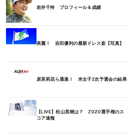
た。「3日間、友達と、親戚と、たくさんのタオル
岩井千怜 プロフィール＆成績
と。応援していただいて、本当に力になりました。
残り試合は少ないですが、優勝目指して頑張ってい
きます」。
1、2フィニッシュを決めた姉・明愛とともに、12月
美麗！ 吉田優利の最新ドレス姿【写真】
の米国女子ツアー最終予選会（Qシリーズ）に挑戦
する。残り1カ月。埼玉が生んだ最強ツインズが夢
の舞台に向けてラストスパートをかける。
原英莉花ら通過！ 米女子2次予選会の結果
【LIVE】松山英樹は？ ZOZO選手権のス
コア速報