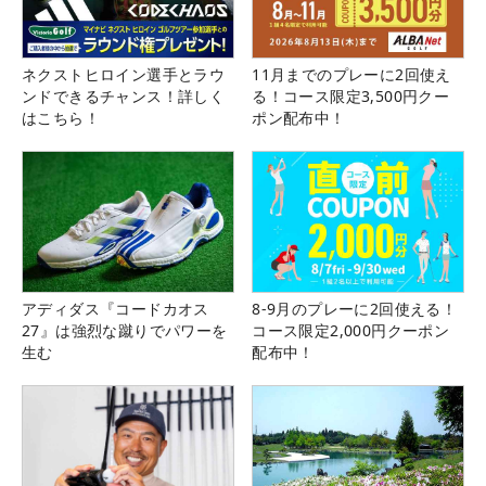
ネクストヒロイン選手とラウ
11月までのプレーに2回使え
ンドできるチャンス！詳しく
る！コース限定3,500円クー
はこちら！
ポン配布中！
アディダス『コードカオス
8-9月のプレーに2回使える！
27』は強烈な蹴りでパワーを
コース限定2,000円クーポン
生む
配布中！