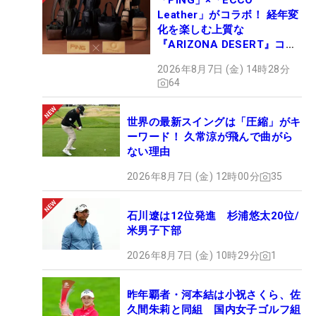
「PING」×「ECCO
Leather」がコラボ！ 経年変
化を楽しむ上質な
『ARIZONA DESERT』コレ
クション、9月15日限定デビ
2026年8月7日 (金) 14時28分
ュー
64
世界の最新スイングは「圧縮」がキ
ーワード！ 久常涼が飛んで曲がら
ない理由
2026年8月7日 (金) 12時00分
35
石川遼は12位発進 杉浦悠太20位/
米男子下部
2026年8月7日 (金) 10時29分
1
昨年覇者・河本結は小祝さくら、佐
久間朱莉と同組 国内女子ゴルフ組