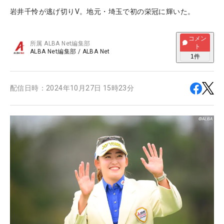
岩井千怜が逃げ切りV。地元・埼玉で初の栄冠に輝いた。
コメン
所属
ALBA Net編集部
ト
ALBA Net編集部
/
ALBA Net
1
件
配信日時：
2024年10月27日 15時23分