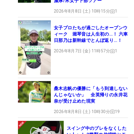
濃厚/米女子下部ツアー
2026年8月8日 (土) 10時15分
1
女子プロたちが過ごしたオープンウ
ィーク 堀琴音は人生初の…！ 六車
日那乃は新幹線でとんぼ返り…！
2026年8月7日 (金) 11時57分
1
桑木志帆の優勝に「もう到達しない
んじゃないか」 全英帰りの永井花
奈が受け止めた現実
2026年8月8日 (土) 10時30分
19
スイング中のブレをなくした