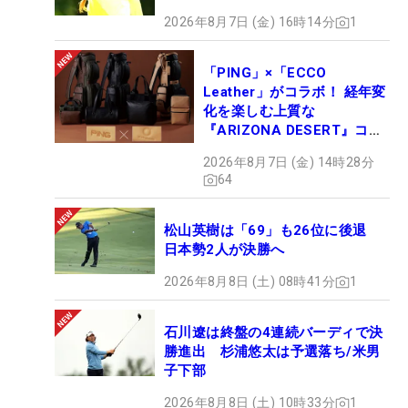
2026年8月7日 (金) 16時14分
1
「PING」×「ECCO
Leather」がコラボ！ 経年変
化を楽しむ上質な
『ARIZONA DESERT』コレ
クション、9月15日限定デビ
2026年8月7日 (金) 14時28分
ュー
64
松山英樹は「69」も26位に後退
日本勢2人が決勝へ
2026年8月8日 (土) 08時41分
1
石川遼は終盤の4連続バーディで決
勝進出 杉浦悠太は予選落ち/米男
子下部
2026年8月8日 (土) 10時33分
1