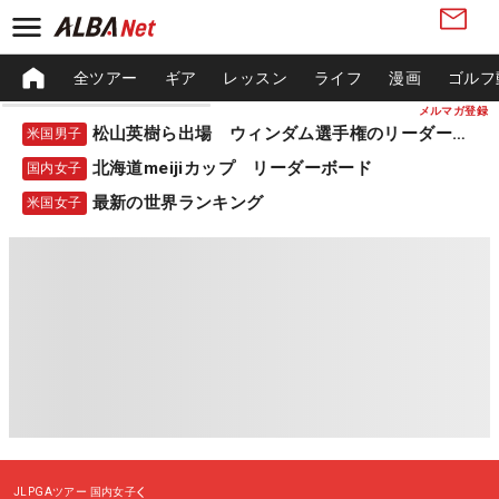
全ツアー
ギア
レッスン
ライフ
漫画
ゴルフ
メルマガ登録
松山英樹ら出場 ウィンダム選手権のリーダーボード
米国男子
北海道meijiカップ リーダーボード
国内女子
最新の世界ランキング
米国女子
JLPGAツアー
国内女子