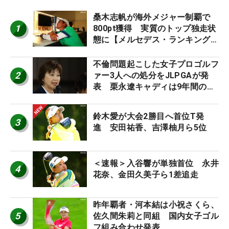
桑木志帆が海外メジャー制覇で
1
800pt獲得 実質のトップ独走状
態に【メルセデス・ランキング番
外編】
不倫問題起こした女子プロゴルフ
2
ァー3人への処分をJLPGAが発
表 栗永遼キャディは9年間の立
ち入り禁止
鈴木愛が大会2勝目へ首位T発
3
進 安田祐香、吉澤柚月ら5位
＜速報＞入谷響が単独首位 永井
4
花奈、金田久美子ら1差追走
昨年覇者・河本結は小祝さくら、
5
佐久間朱莉と同組 国内女子ゴル
フ組み合わせ発表