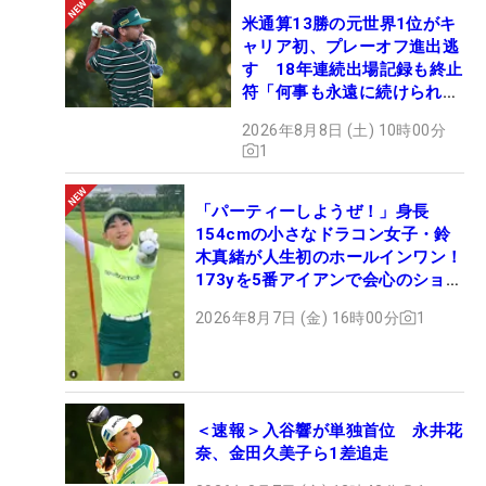
米通算13勝の元世界1位がキ
ャリア初、プレーオフ進出逃
す 18年連続出場記録も終止
符「何事も永遠に続けられな
い」
2026年8月8日 (土) 10時00分
1
「パーティーしようぜ！」身長
154cmの小さなドラコン女子・鈴
木真緒が人生初のホールインワン！
173yを5番アイアンで会心のショッ
ト
2026年8月7日 (金) 16時00分
1
＜速報＞入谷響が単独首位 永井花
奈、金田久美子ら1差追走