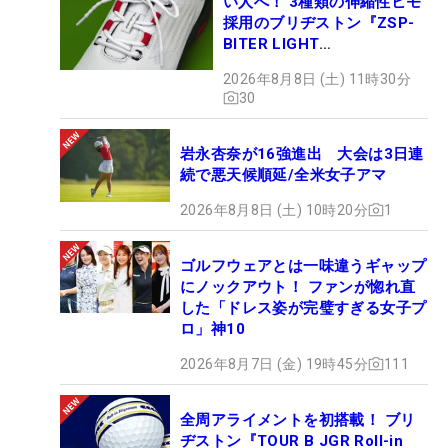
い人へ！ 3種類の伸縮性ヒモ
採用のブリヂストン『ZSP-
BITER LIGHT
MAGICLACE』、8月8日デビ
2026年8月8日 (土) 11時30分
ュー
30
岩永杏奈が16強進出 大会は3日連
続で悪天候順延/全米女子アマ
2026年8月8日 (土) 10時20分
1
ゴルフウェアとは一味違うギャップ
にノックアウト！ ファンが惚れ直
した「ドレス姿が完璧すぎる女子プ
ロ」神10
2026年8月7日 (金) 19時45分
111
全周アライメントを初搭載！ ブリ
ヂストン『TOUR B JGR Roll-in