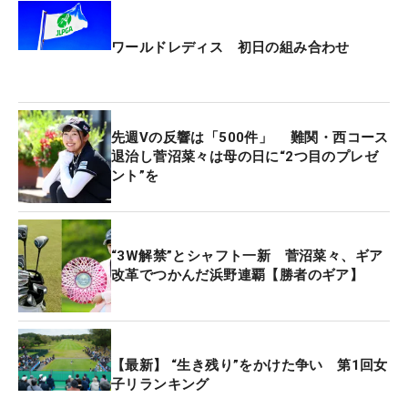
ワールドレディス 初日の組み合わせ
先週Vの反響は「500件」 難関・西コース
退治し菅沼菜々は母の日に“2つ目のプレゼ
ント”を
“3W解禁”とシャフト一新 菅沼菜々、ギア
改革でつかんだ浜野連覇【勝者のギア】
【最新】 “生き残り”をかけた争い 第1回女
子リランキング