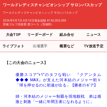
ワールドレディスチャンピオンシップ サロンパスカップ
ワールドレディスチャンピオンシップ サロンパスカップ
2026年5月7日-5月10日
賞金総額
¥150,000,000
茨城ゴルフ倶楽部 西コース（茨城県）
大会TOP
リーダーボード
組み合せ
ニュース
ライブフォト
出場選手
概要など
TV放送予定
【この大会のニュース】
優勝スコア“+1”のタフな戦い 『クアンタム
◆◆◆ MAX』が支えた河本結のメジャー初Ｖ
「球を押せるのに初速が出る」【勝者のギア】
姉・河本結のメジャー制覇を現地観戦 弟は感
激と刺激「一緒に年間王者になれるように」