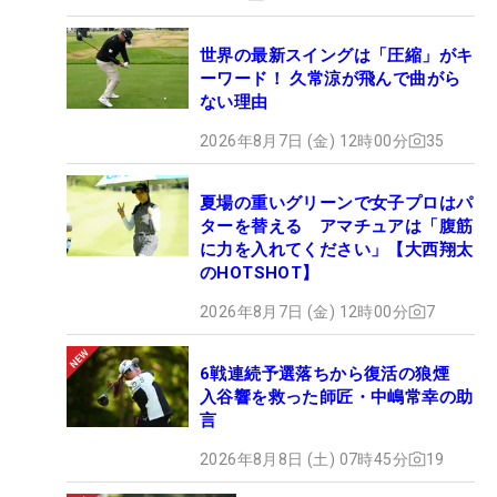
世界の最新スイングは「圧縮」がキ
ーワード！ 久常涼が飛んで曲がら
ない理由
2026年8月7日 (金) 12時00分
35
夏場の重いグリーンで女子プロはパ
ターを替える アマチュアは「腹筋
に力を入れてください」【大西翔太
のHOTSHOT】
2026年8月7日 (金) 12時00分
7
6戦連続予選落ちから復活の狼煙
入谷響を救った師匠・中嶋常幸の助
言
2026年8月8日 (土) 07時45分
19