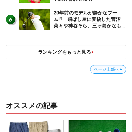
20年前のモデルが静かなブー
6
ム!? 飛ばし屋に変貌した菅沼
菜々や神谷そら、三ヶ島かなも使
う“名器”が人気な理由【ツアープ
ロたちの“飛ばしギア”】
ランキングをもっと見る
ページ上部へ
オススメの記事