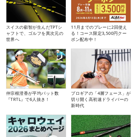
スイスの叡智が生んだTPTシ
11月までのプレーに2回使え
ャフトで、ゴルフを異次元の
る！コース限定3,500円クー
世界へ
ポン配布中！
仲宗根澄香が平均パット数
プロギアの「4層フェース」が
『TRTL』で6人抜き！
切り開く高初速ドライバーの
新時代