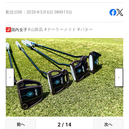
配信日時：
2026年5月6日 08時15分
#
山路晶
#
テーラーメイド
#
パター
国内女子
2
/
14
前へ
次へ