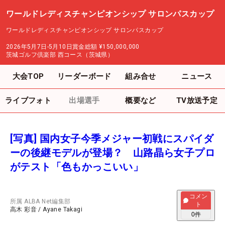
ワールドレディスチャンピオンシップ サロンパスカップ
ワールドレディスチャンピオンシップ サロンパスカップ
2026年5月7日-5月10日
賞金総額
¥150,000,000
茨城ゴルフ倶楽部 西コース（茨城県）
大会TOP
リーダーボード
組み合せ
ニュース
ライブフォト
出場選手
概要など
TV放送予定
[写真] 国内女子今季メジャー初戦にスパイダ
ーの後継モデルが登場？ 山路晶ら女子プロ
がテスト「色もかっこいい」
コメン
所属
ALBA Net編集部
ト
高木 彩音
/
Ayane Takagi
0
件