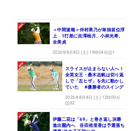
＜中間速報＞仲村果乃が単独首位浮
上 1打差に吉澤柚月、小林光希、
全美貞
2026年8月8日 (土) 13時04分
1
スライスが止まらない人へ！
全英女王・桑木志帆は切り返
しで「左ヒザ」を先に動かし
ていた #優勝者のスイング
2026年8月8日 (土) 12時00分
32
伊藤二花は「69」と巻き返し決勝
進出圏内へ 谷田侑里香は予選落ち