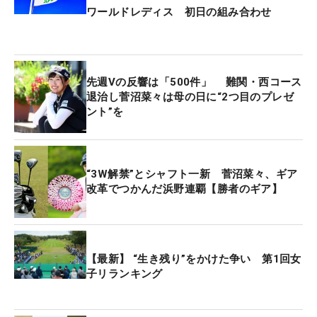
ワールドレディス 初日の組み合わせ
先週Vの反響は「500件」 難関・西コース
退治し菅沼菜々は母の日に“2つ目のプレゼ
ント”を
“3W解禁”とシャフト一新 菅沼菜々、ギア
改革でつかんだ浜野連覇【勝者のギア】
【最新】 “生き残り”をかけた争い 第1回女
子リランキング