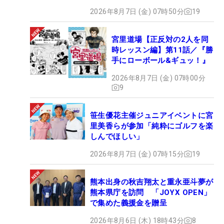
2026年8月7日 (金) 07時50分
19
宮里道場【正反対の2人を同
時レッスン編】第11話／『勝
手にローボール&ギュッ！』
2026年8月7日 (金) 07時00分
9
笹生優花主催ジュニアイベントに宮
里美香らが参加「純粋にゴルフを楽
しんでほしい」
2026年8月7日 (金) 07時15分
19
熊本出身の秋吉翔太と重永亜斗夢が
熊本県庁を訪問 「JOYX OPEN」
で集めた義援金を贈呈
2026年8月6日 (木) 18時43分
8