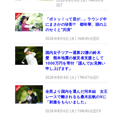
2026年8月6日 (木) 14時09分
7
「ボトッ！って音が…」ラウンド中
にまさかの珍客!? 都玲華、頭の上
のセミと“共演”
2026年8月6日 (木) 16時45分
3
国内女子ツアー通算22勝の鈴木
愛 熊本地震の被災者支援として
1000万円を寄付「謹んでお見舞い
申し上げます」
2026年8月4日 (火) 17時07分
1
全英より国内を選んだ河本結 女王
レースで離されるも桑木志帆のVに
「刺激をもらいました」
2026年8月6日 (木) 15時45分
19