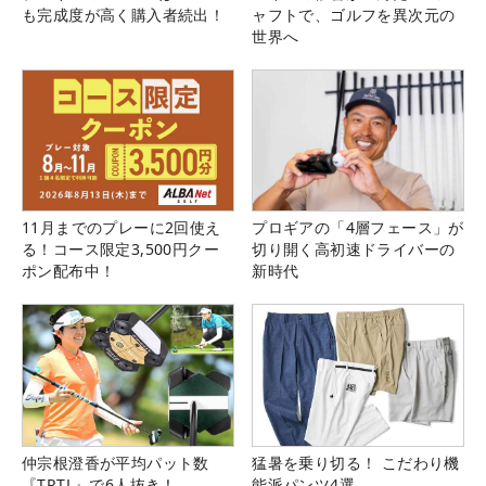
も完成度が高く購入者続出！
ャフトで、ゴルフを異次元の
世界へ
11月までのプレーに2回使え
プロギアの「4層フェース」が
る！コース限定3,500円クー
切り開く高初速ドライバーの
ポン配布中！
新時代
仲宗根澄香が平均パット数
猛暑を乗り切る！ こだわり機
『TRTL』で6人抜き！
能派パンツ4選