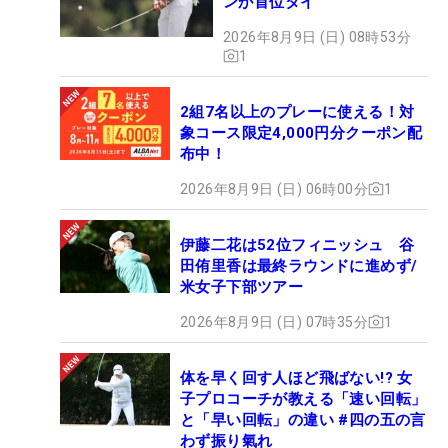
ンが首位タイ
2026年8月9日 (日) 08時53分
1
2組7名以上のプレーに使える！対
象コース限定4,000円分クーポン配
布中！
2026年8月9日 (日) 06時00分
1
伊藤二花は52位フィニッシュ 谷
田侑里香は最終ラウンドに進めず/
米女子下部ツアー
2026年8月9日 (日) 07時35分
1
体を早く回す人ほど飛ばない!? 女
子プロコーチが教える「速い回転」
と「早い回転」の違い #四の五の言
わず振り氣れ