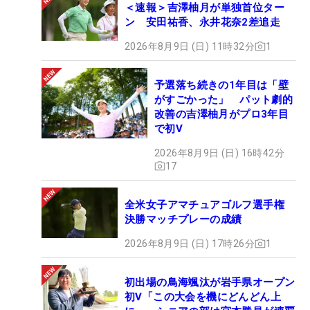
＜速報＞吉澤柚月が単独首位ター
ン 安田祐香、永井花奈2差追走
2026年8月9日 (日) 11時32分
1
予選落ち続きの1年目は「壁
がすごかった」 パット劇的
改善の吉澤柚月がプロ3年目
で初V
2026年8月9日 (日) 16時42分
17
全米女子アマチュアゴルフ選手権
決勝マッチプレーの成績
2026年8月9日 (日) 17時26分
1
初出場の鳥海颯汰が岩手県オープン
初V「この大会を機にどんどん上