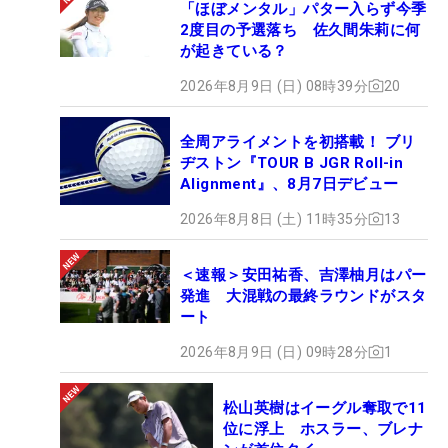
「ほぼメンタル」パター入らず今季
2度目の予選落ち 佐久間朱莉に何
が起きている？
2026年8月9日 (日) 08時39分
20
全周アライメントを初搭載！ ブリ
ヂストン『TOUR B JGR Roll-in
Alignment』、8月7日デビュー
2026年8月8日 (土) 11時35分
13
＜速報＞安田祐香、吉澤柚月はパー
発進 大混戦の最終ラウンドがスタ
ート
2026年8月9日 (日) 09時28分
1
松山英樹はイーグル奪取で11
位に浮上 ホスラー、ブレナ