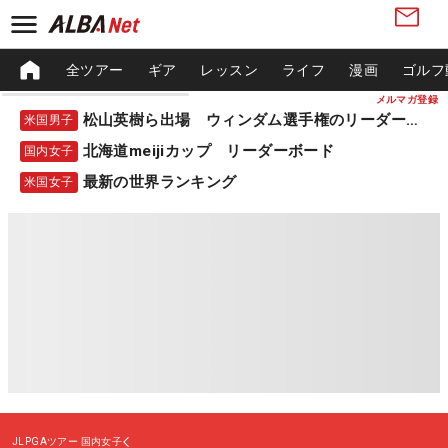
全ツアー
ギア
レッスン
ライフ
漫画
ゴルフ
メルマガ登録
松山英樹ら出場 ウィンダム選手権のリーダーボード
米国男子
北海道meijiカップ リーダーボード
国内女子
最新の世界ランキング
米国女子
JLPGAツアー
国内女子