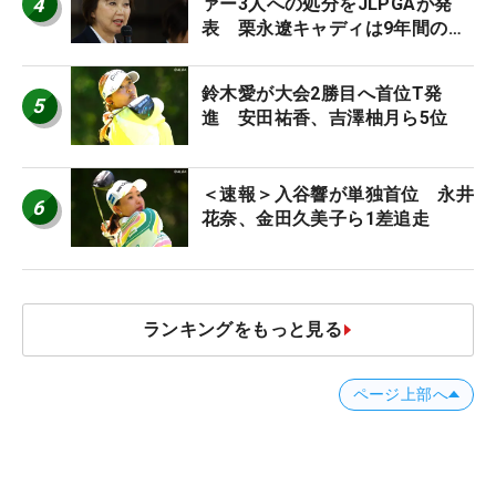
4
ァー3人への処分をJLPGAが発
表 栗永遼キャディは9年間の立
ち入り禁止
鈴木愛が大会2勝目へ首位T発
5
進 安田祐香、吉澤柚月ら5位
＜速報＞入谷響が単独首位 永井
6
花奈、金田久美子ら1差追走
ランキングをもっと見る
ページ上部へ