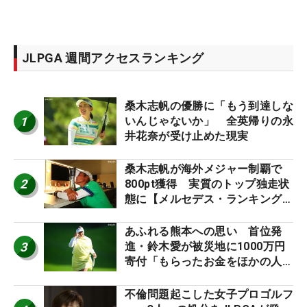
JLPGA 週間アクセスランキング
桑木志帆の優勝に「もう到達しな
1
いんじゃないか」 全英帰りの永
井花奈が受け止めた現実
桑木志帆が海外メジャー制覇で
2
800pt獲得 実質のトップ独走状
態に【メルセデス・ランキング番
外編】
あふれる熊本への思い 首位発
3
進・鈴木愛が被災地に1000万円
寄付「もらったお金をほかの人
に」
不倫問題起こした女子プロゴルフ