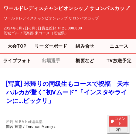
ワールドレディスチャンピオンシップ サロンパスカップ
ワールドレディスチャンピオンシップ サロンパスカップ
2024年5月2日-5月5日
賞金総額
¥120,000,000
茨城ゴルフ倶楽部 東コース（茨城県）
大会TOP
リーダーボード
組み合せ
ニュース
ライブフォト
出場選手
概要など
TV放送予定
[写真] 米帰りの同級生もコースで祝福 天本
ハルカが驚く“初Vムード”「インスタやライ
ンに…ビックリ」
コメン
所属
ALBA Net編集部
ト
間宮 輝憲
/
Terunori Mamiya
0
件