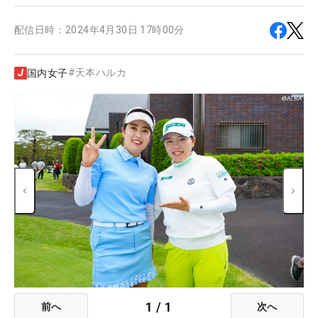
配信日時：
2024年4月30日 17時00分
#
天本ハルカ
国内女子
1
/
1
前へ
次へ