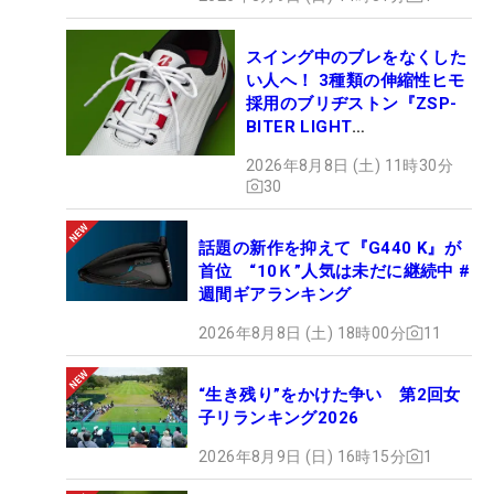
スイング中のブレをなくした
い人へ！ 3種類の伸縮性ヒモ
採用のブリヂストン『ZSP-
BITER LIGHT
MAGICLACE』、8月8日デビ
2026年8月8日 (土) 11時30分
ュー
30
話題の新作を抑えて『G440 K』が
首位 “10Ｋ”人気は未だに継続中 #
週間ギアランキング
2026年8月8日 (土) 18時00分
11
“生き残り”をかけた争い 第2回女
子リランキング2026
2026年8月9日 (日) 16時15分
1