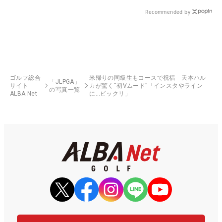
Recommended by
ゴルフ総合
米帰りの同級生もコースで祝福 天本ハル
「JLPGA」
サイト
カが驚く“初Vムード”「インスタやライン
の写真一覧
ALBA Net
に…ビックリ」