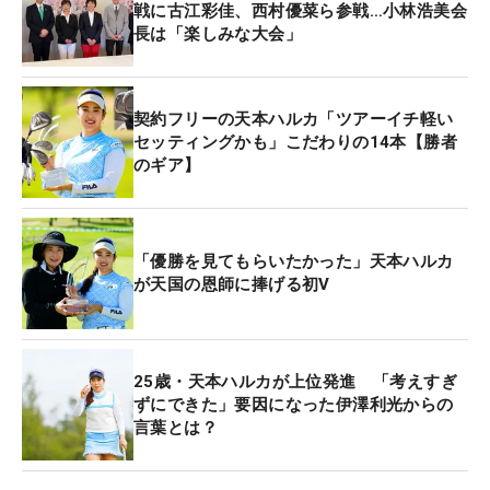
戦に古江彩佳、西村優菜ら参戦…小林浩美会
長は「楽しみな大会」
契約フリーの天本ハルカ「ツアーイチ軽い
セッティングかも」こだわりの14本【勝者
のギア】
「優勝を見てもらいたかった」天本ハルカ
が天国の恩師に捧げる初V
25歳・天本ハルカが上位発進 「考えすぎ
ずにできた」要因になった伊澤利光からの
言葉とは？