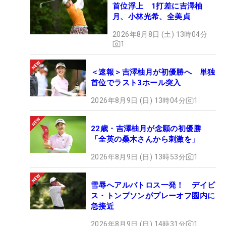
首位浮上 1打差に吉澤柚
月、小林光希、全美貞
2026年8月8日 (土) 13時04分
1
＜速報＞吉澤柚月が初優勝へ 単独
首位でラスト3ホール突入
2026年8月9日 (日) 13時04分
1
22歳・吉澤柚月が念願の初優勝
「全英の桑木さんから刺激を」
2026年8月9日 (日) 13時53分
1
雪辱へアルバトロス一発！ デイビ
ス・トンプソンがプレーオフ圏内に
急接近
2026年8月9日 (日) 14時31分
1