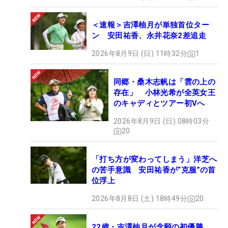
＜速報＞吉澤柚月が単独首位ター
ン 安田祐香、永井花奈2差追走
2026年8月9日 (日) 11時32分
1
同郷・桑木志帆は「雲の上の
存在」 小林光希が全英女王
のキャディとツアー初Vへ
2026年8月9日 (日) 08時03分
20
「打ち方が変わってしまう」洋芝へ
の苦手意識 安田祐香が“克服”の首
位浮上
2026年8月8日 (土) 18時49分
20
22歳・吉澤柚月が念願の初優勝