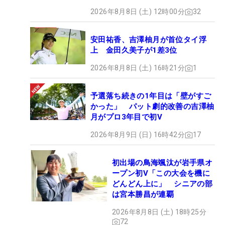
2026年8月8日 (土) 12時00分
32
安田祐香、吉澤柚月が首位タイ浮
上 金田久美子が1差3位
2026年8月8日 (土) 16時21分
1
予選落ち続きの1年目は「壁がすご
かった」 パット劇的改善の吉澤柚
月がプロ3年目で初V
2026年8月9日 (日) 16時42分
17
初出場の鳥海颯汰が岩手県オ
ープン初V「この大会を機に
どんどん上に」 シニアの部
は宮本勝昌が連覇
2026年8月8日 (土) 18時25分
72