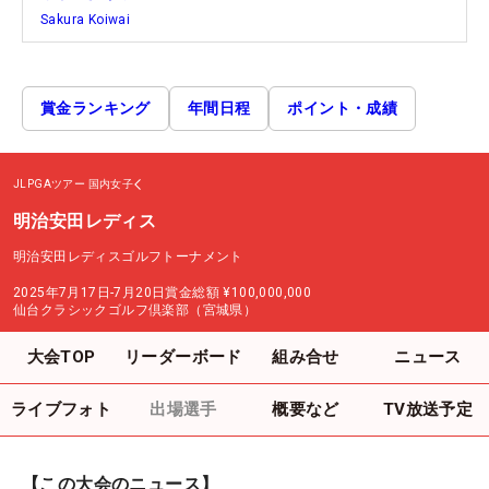
Sakura Koiwai
賞金ランキング
年間日程
ポイント・成績
JLPGAツアー
国内女子
明治安田レディス
明治安田レディスゴルフトーナメント
2025年7月17日-7月20日
賞金総額
¥100,000,000
仙台クラシックゴルフ倶楽部（宮城県）
大会TOP
リーダーボード
組み合せ
ニュース
ライブフォト
出場選手
概要など
TV放送予定
【この大会のニュース】