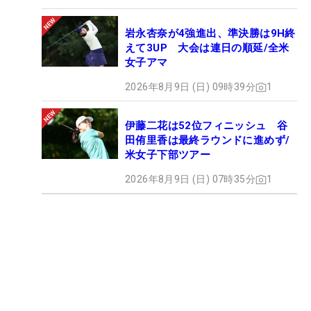
岩永杏奈が4強進出、準決勝は9H終
えて3UP 大会は連日の順延/全米
女子アマ
2026年8月9日 (日) 09時39分
1
伊藤二花は52位フィニッシュ 谷
田侑里香は最終ラウンドに進めず/
米女子下部ツアー
2026年8月9日 (日) 07時35分
1