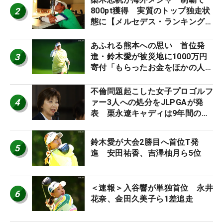
2
800pt獲得 実質のトップ独走状
態に【メルセデス・ランキング番
外編】
あふれる熊本への思い 首位発
3
進・鈴木愛が被災地に1000万円
寄付「もらったお金をほかの人
に」
不倫問題起こした女子プロゴルフ
4
ァー3人への処分をJLPGAが発
表 栗永遼キャディは9年間の立
ち入り禁止
鈴木愛が大会2勝目へ首位T発
5
進 安田祐香、吉澤柚月ら5位
＜速報＞入谷響が単独首位 永井
6
花奈、金田久美子ら1差追走