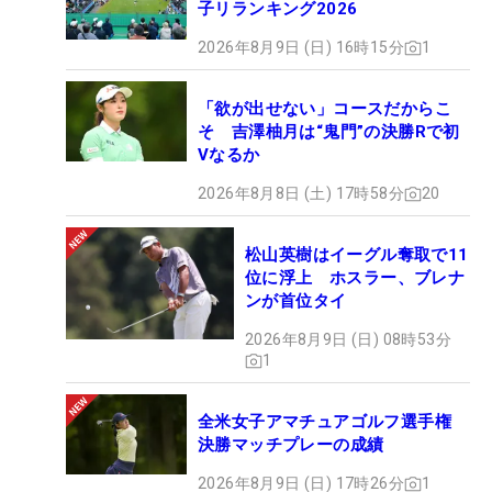
子リランキング2026
2026年8月9日 (日) 16時15分
1
「欲が出せない」コースだからこ
そ 吉澤柚月は“鬼門”の決勝Rで初
Vなるか
2026年8月8日 (土) 17時58分
20
松山英樹はイーグル奪取で11
位に浮上 ホスラー、ブレナ
ンが首位タイ
2026年8月9日 (日) 08時53分
1
全米女子アマチュアゴルフ選手権
決勝マッチプレーの成績
2026年8月9日 (日) 17時26分
1