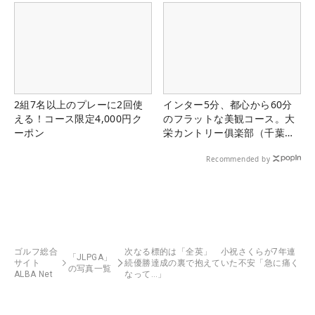
2組7名以上のプレーに2回使
インター5分、都心から60分
える！コース限定4,000円ク
のフラットな美観コース。大
ーポン
栄カントリー俱楽部（千葉
県）
Recommended by
ゴルフ総合
次なる標的は「全英」 小祝さくらが7年連
「JLPGA」
サイト
続優勝達成の裏で抱えていた不安「急に痛く
の写真一覧
ALBA Net
なって…」