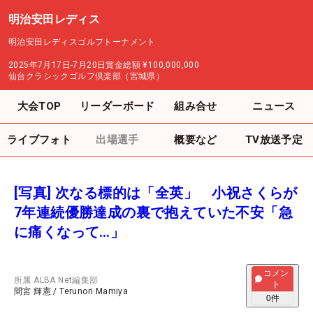
明治安田レディス
明治安田レディスゴルフトーナメント
2025年7月17日-7月20日
賞金総額
¥100,000,000
仙台クラシックゴルフ倶楽部（宮城県）
大会TOP
リーダーボード
組み合せ
ニュース
ライブフォト
出場選手
概要など
TV放送予定
[写真] 次なる標的は「全英」 小祝さくらが
7年連続優勝達成の裏で抱えていた不安「急
に痛くなって…」
コメン
所属
ALBA Net編集部
ト
間宮 輝憲
/
Terunori Mamiya
0
件