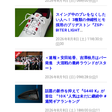
2026年8月9日 (日) 06時00分
1
スイング中のブレをなくした
い人へ！ 3種類の伸縮性ヒモ
採用のブリヂストン『ZSP-
BITER LIGHT
MAGICLACE』、8月8日デビ
2026年8月8日 (土) 11時30分
ュー
30
＜速報＞安田祐香、吉澤柚月はパー
発進 大混戦の最終ラウンドがスタ
ート
2026年8月9日 (日) 09時28分
1
話題の新作を抑えて『G440 K』が
首位 “10Ｋ”人気は未だに継続中 #
週間ギアランキング
2026年8月8日 (土) 18時00分
11