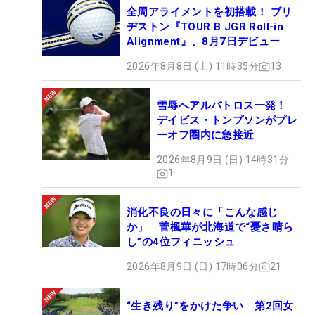
全周アライメントを初搭載！ ブリ
ヂストン『TOUR B JGR Roll-in
Alignment』、8月7日デビュー
2026年8月8日 (土) 11時35分
13
雪辱へアルバトロス一発！
デイビス・トンプソンがプレ
ーオフ圏内に急接近
2026年8月9日 (日) 14時31分
1
消化不良の日々に「こんな感じ
か」 菅楓華が北海道で“憂さ晴ら
し”の4位フィニッシュ
2026年8月9日 (日) 17時06分
21
“生き残り”をかけた争い 第2回女