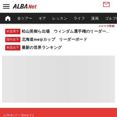
全ツアー
ギア
レッスン
ライフ
漫画
ゴルフ
メルマガ登録
松山英樹ら出場 ウィンダム選手権のリーダーボード
米国男子
北海道meijiカップ リーダーボード
国内女子
最新の世界ランキング
米国女子
JLPGAツアー
国内女子