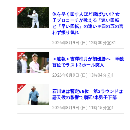
体を早く回す人ほど飛ばない!? 女
子プロコーチが教える「速い回転」
と「早い回転」の違い #四の五の言
わず振り氣れ
2026年8月9日 (日) 12時00分
31
＜速報＞吉澤柚月が初優勝へ 単独
首位でラスト3ホール突入
2026年8月9日 (日) 13時04分
1
石川遼は暫定68位 第3ラウンドは
悪天候の影響で順延/米男子下部
2026年8月9日 (日) 11時15分
1