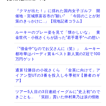
『クマが出た！』に揺れた国内女子ゴルフ 開
催地・宮城県富谷市の“願い” 「今回のことが対
策のきっかけに…」【現地記者コラム】
ルーキーのプレー姿を見て「懐かしいな」 黄
金世代・小祝さくらが語った“若手選手”への想い
「“借金中”なのでお父さんに（笑）」 ルーキー
都玲華はバーディ賞＆ベスト新人賞の2冠で100
万円ゲット
通算12勝目の小祝さくら 「全英に向けて」ア
イアン型UTの3番を投入し今季初V【勝者のギ
ア】
ツアー5人目の3日連続イーグルに“史上初”ので
きごとも… 「笑顔」貫いた仲村果乃は涙の惜敗