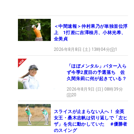
＜中間速報＞仲村果乃が単独首位浮
上 1打差に吉澤柚月、小林光希、
全美貞
2026年8月8日 (土) 13時04分
1
「ほぼメンタル」パター入ら
ず今季2度目の予選落ち 佐
久間朱莉に何が起きている？
2026年8月9日 (日) 08時39分
20
スライスが止まらない人へ！ 全英
女王・桑木志帆は切り返しで「左ヒ
ザ」を先に動かしていた #優勝者
のスイング