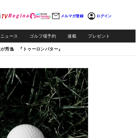
メルマガ登録
ログイン
Sニュース
ゴルフ場予約
連載
プレゼント
感が秀逸 『トゥーロンパター』