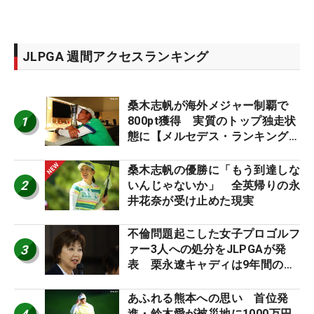
JLPGA 週間アクセスランキング
桑木志帆が海外メジャー制覇で
1
800pt獲得 実質のトップ独走状
態に【メルセデス・ランキング番
外編】
桑木志帆の優勝に「もう到達しな
2
いんじゃないか」 全英帰りの永
井花奈が受け止めた現実
不倫問題起こした女子プロゴルフ
3
ァー3人への処分をJLPGAが発
表 栗永遼キャディは9年間の立
ち入り禁止
あふれる熊本への思い 首位発
進・鈴木愛が被災地に1000万円