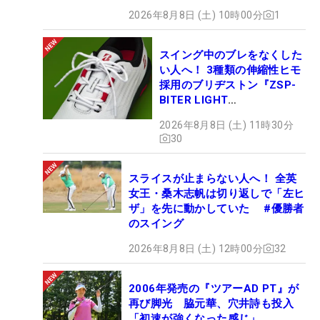
2026年8月8日 (土) 10時00分
1
スイング中のブレをなくした
い人へ！ 3種類の伸縮性ヒモ
採用のブリヂストン『ZSP-
BITER LIGHT
MAGICLACE』、8月8日デビ
2026年8月8日 (土) 11時30分
ュー
30
スライスが止まらない人へ！ 全英
女王・桑木志帆は切り返しで「左ヒ
ザ」を先に動かしていた #優勝者
のスイング
2026年8月8日 (土) 12時00分
32
2006年発売の『ツアーAD PT』が
再び脚光 脇元華、穴井詩も投入
「初速が強くなった感じ」