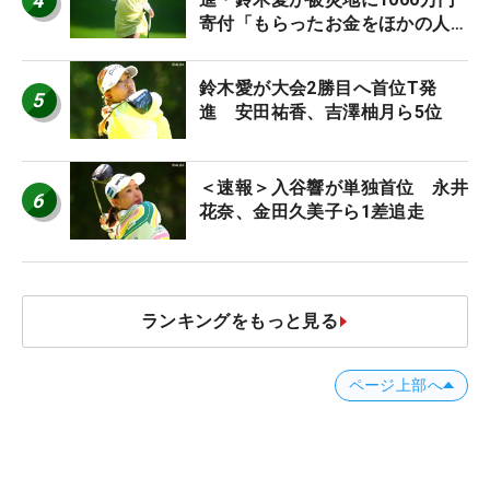
4
寄付「もらったお金をほかの人
に」
鈴木愛が大会2勝目へ首位T発
5
進 安田祐香、吉澤柚月ら5位
＜速報＞入谷響が単独首位 永井
6
花奈、金田久美子ら1差追走
ランキングをもっと見る
ページ上部へ