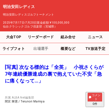
明治安田レディス
明治安田レディスゴルフトーナメント
2025年7月17日-7月20日
賞金総額
¥100,000,000
仙台クラシックゴルフ倶楽部（宮城県）
大会TOP
リーダーボード
組み合せ
ニュース
ライブフォト
出場選手
概要など
TV放送予定
[写真] 次なる標的は「全英」 小祝さくらが
7年連続優勝達成の裏で抱えていた不安「急
に痛くなって…」
コメン
所属
ALBA Net編集部
ト
間宮 輝憲
/
Terunori Mamiya
0
件