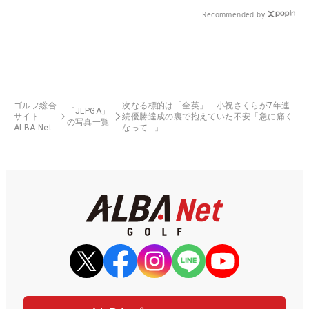
Recommended by
ゴルフ総合
次なる標的は「全英」 小祝さくらが7年連
「JLPGA」
サイト
続優勝達成の裏で抱えていた不安「急に痛く
の写真一覧
ALBA Net
なって…」