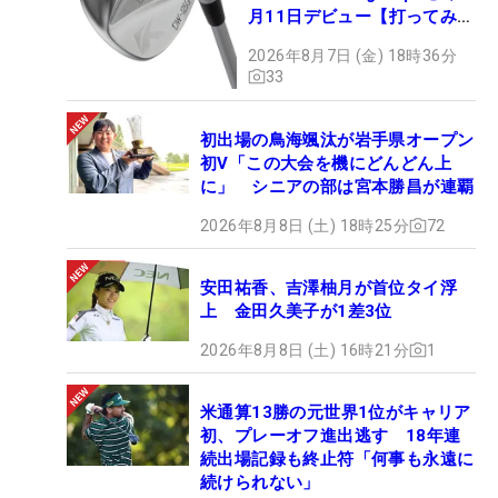
月11日デビュー【打ってみ
た】
2026年8月7日 (金) 18時36分
33
初出場の鳥海颯汰が岩手県オープン
初V「この大会を機にどんどん上
に」 シニアの部は宮本勝昌が連覇
2026年8月8日 (土) 18時25分
72
安田祐香、吉澤柚月が首位タイ浮
上 金田久美子が1差3位
2026年8月8日 (土) 16時21分
1
米通算13勝の元世界1位がキャリア
初、プレーオフ進出逃す 18年連
続出場記録も終止符「何事も永遠に
続けられない」