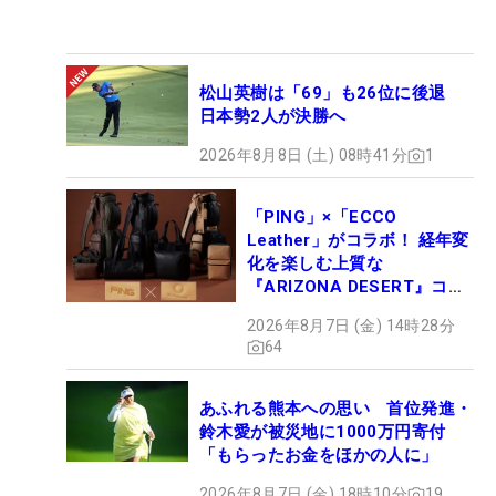
松山英樹は「69」も26位に後退
日本勢2人が決勝へ
2026年8月8日 (土) 08時41分
1
「PING」×「ECCO
Leather」がコラボ！ 経年変
化を楽しむ上質な
『ARIZONA DESERT』コレ
クション、9月15日限定デビ
2026年8月7日 (金) 14時28分
ュー
64
あふれる熊本への思い 首位発進・
鈴木愛が被災地に1000万円寄付
「もらったお金をほかの人に」
2026年8月7日 (金) 18時10分
19