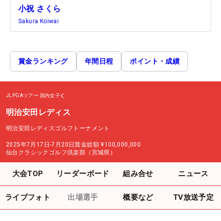
小祝 さくら
Sakura Koiwai
賞金ランキング
年間日程
ポイント・成績
JLPGAツアー
国内女子
明治安田レディス
明治安田レディスゴルフトーナメント
2025年7月17日-7月20日
賞金総額
¥100,000,000
仙台クラシックゴルフ倶楽部（宮城県）
大会TOP
リーダーボード
組み合せ
ニュース
ライブフォト
出場選手
概要など
TV放送予定