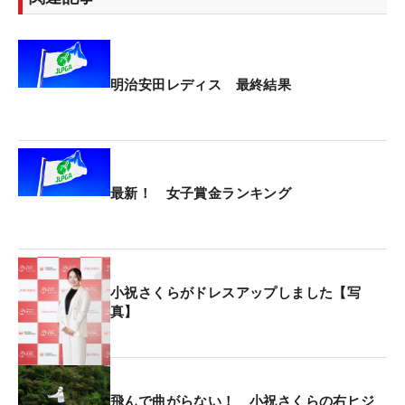
明治安田レディス 最終結果
最新！ 女子賞金ランキング
小祝さくらがドレスアップしました【写
真】
飛んで曲がらない！ 小祝さくらの右ヒジ