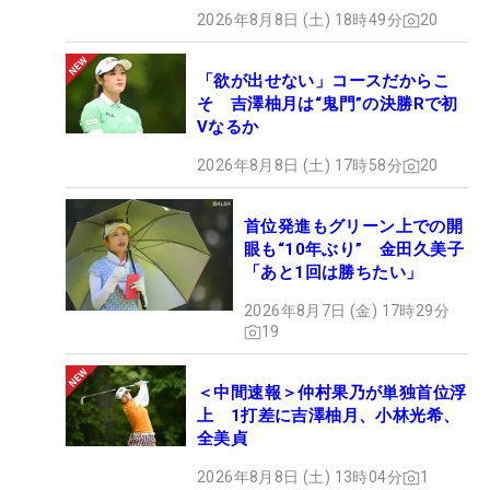
2026年8月8日 (土) 18時49分
20
「欲が出せない」コースだからこ
そ 吉澤柚月は“鬼門”の決勝Rで初
Vなるか
2026年8月8日 (土) 17時58分
20
首位発進もグリーン上での開
眼も“10年ぶり” 金田久美子
「あと1回は勝ちたい」
2026年8月7日 (金) 17時29分
19
＜中間速報＞仲村果乃が単独首位浮
上 1打差に吉澤柚月、小林光希、
全美貞
2026年8月8日 (土) 13時04分
1