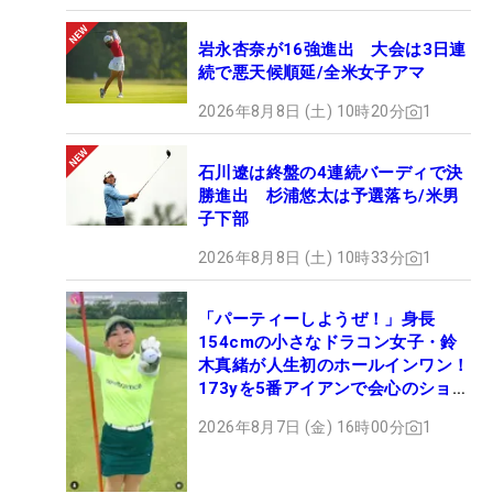
岩永杏奈が16強進出 大会は3日連
続で悪天候順延/全米女子アマ
2026年8月8日 (土) 10時20分
1
石川遼は終盤の4連続バーディで決
勝進出 杉浦悠太は予選落ち/米男
子下部
2026年8月8日 (土) 10時33分
1
「パーティーしようぜ！」身長
154cmの小さなドラコン女子・鈴
木真緒が人生初のホールインワン！
173yを5番アイアンで会心のショッ
ト
2026年8月7日 (金) 16時00分
1