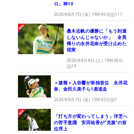
ロ」神10
2026年8月7日 (金) 19時45分
111
桑木志帆の優勝に「もう到達
しないんじゃないか」 全英
帰りの永井花奈が受け止めた
現実
2026年8月8日 (土) 10時30分
19
＜速報＞入谷響が単独首位 永井花
奈、金田久美子ら1差追走
2026年8月7日 (金) 12時42分
1
「打ち方が変わってしまう」洋芝へ
の苦手意識 安田祐香が“克服”の首
位浮上