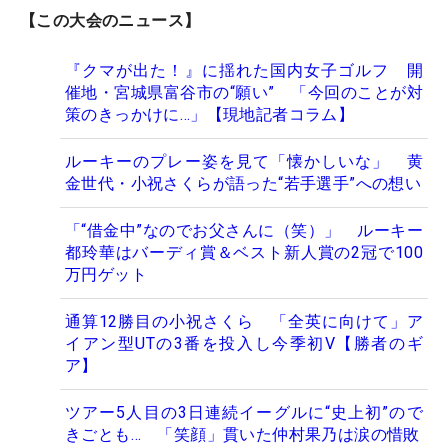
【この大会のニュース】
『クマが出た！』に揺れた国内女子ゴルフ 開
催地・宮城県富谷市の“願い” 「今回のことが対
策のきっかけに…」【現地記者コラム】
ルーキーのプレー姿を見て「懐かしいな」 黄
金世代・小祝さくらが語った“若手選手”への想い
「“借金中”なのでお父さんに（笑）」 ルーキー
都玲華はバーディ賞＆ベスト新人賞の2冠で100
万円ゲット
通算12勝目の小祝さくら 「全英に向けて」ア
イアン型UTの3番を投入し今季初V【勝者のギ
ア】
ツアー5人目の3日連続イーグルに“史上初”ので
きごとも… 「笑顔」貫いた仲村果乃は涙の惜敗