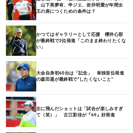
山下美夢有、申ジエ、岩井明愛が年間女
王の座につくための条件は？
かつてはギャラリーとして応援 櫻井心那
が最終戦で2位発進「このまま終わりたくな
い」
大会自身初60台は「記念」 単独首位発進
の森田遥が最終戦で“したくないこと”
左に飛んだショットは「試合が楽しみすぎ
て（笑）」 古江彩佳が『69』好発進