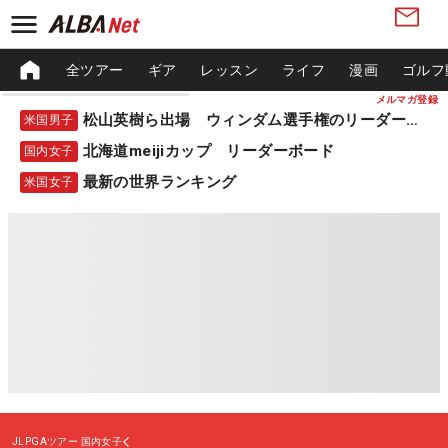
全ツアー
ギア
レッスン
ライフ
漫画
ゴルフ
メルマガ登録
松山英樹ら出場 ウィンダム選手権のリーダーボード
米国男子
北海道meijiカップ リーダーボード
国内女子
最新の世界ランキング
米国女子
JLPGAツアー
国内女子