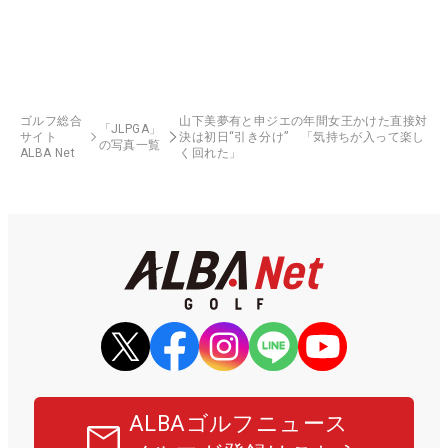
ゴルフ総合
山下美夢有と申ジエの年間女王かけた直接対
「JLPGA」
サイト
決は初日“引き分け” 「気持ちが入って楽し
の写真一覧
ALBA Net
く回れた」
ALBAゴルフニュース