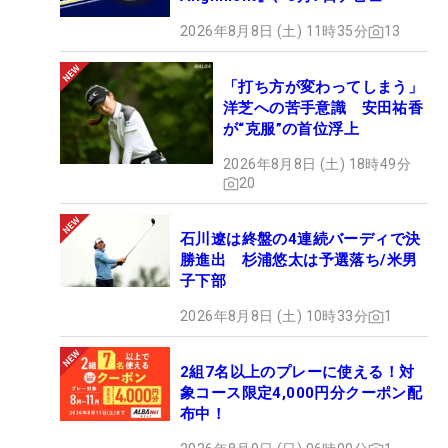
2026年8月8日 (土) 11時35分
13
「打ち方が変わってしまう」
洋芝への苦手意識 安田祐香
が“克服”の首位浮上
2026年8月8日 (土) 18時49分
20
石川遼は終盤の4連続バーディで決
勝進出 杉浦悠太は予選落ち/米男
子下部
2026年8月8日 (土) 10時33分
1
2組7名以上のプレーに使える！対
象コース限定4,000円分クーポン配
布中！