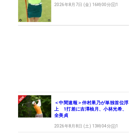
ト
2026年8月7日 (金) 16時00分
1
＜中間速報＞仲村果乃が単独首位浮
上 1打差に吉澤柚月、小林光希、
全美貞
2026年8月8日 (土) 13時04分
1