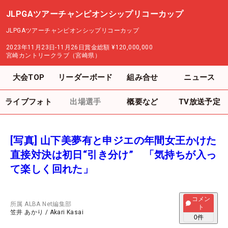
JLPGAツアーチャンピオンシップリコーカップ
JLPGAツアーチャンピオンシップリコーカップ
2023年11月23日-11月26日
賞金総額
¥120,000,000
宮崎カントリークラブ（宮崎県）
大会TOP
リーダーボード
組み合せ
ニュース
ライブフォト
出場選手
概要など
TV放送予定
[写真] 山下美夢有と申ジエの年間女王かけた
直接対決は初日“引き分け” 「気持ちが入っ
て楽しく回れた」
コメン
所属
ALBA Net編集部
ト
笠井 あかり
/
Akari Kasai
0
件