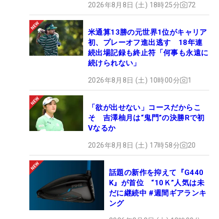
2026年8月8日 (土) 18時25分
72
米通算13勝の元世界1位がキャリア
初、プレーオフ進出逃す 18年連
続出場記録も終止符「何事も永遠に
続けられない」
2026年8月8日 (土) 10時00分
1
「欲が出せない」コースだからこ
そ 吉澤柚月は“鬼門”の決勝Rで初
Vなるか
2026年8月8日 (土) 17時58分
20
話題の新作を抑えて『G440
K』が首位 “10Ｋ”人気は未
だに継続中 #週間ギアランキ
ング