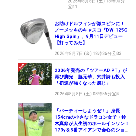
2026年8月8日 (土) 18時00分
11
お助けドルフィンが激スピンに！
ノーメッキのキャスコ『DW-125G
High Spin』、9月11日デビュー
【打ってみた】
2026年8月7日 (金) 18時36分
33
2006年発売の『ツアーAD PT』が
再び脚光 脇元華、穴井詩も投入
「初速が強くなった感じ」
2026年8月8日 (土) 08時56分
4
「パーティーしようぜ！」身長
154cmの小さなドラコン女子・鈴
木真緒が人生初のホールインワン！
173yを5番アイアンで会心のショッ