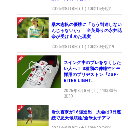
2026年8月8日 (土) 10時15分
1
桑木志帆の優勝に「もう到達しない
んじゃないか」 全英帰りの永井花
奈が受け止めた現実
2026年8月8日 (土) 10時30分
19
スイング中のブレをなくした
い人へ！ 3種類の伸縮性ヒモ
採用のブリヂストン『ZSP-
BITER LIGHT
MAGICLACE』、8月8日デビ
2026年8月8日 (土) 11時30分
ュー
30
岩永杏奈が16強進出 大会は3日連
続で悪天候順延/全米女子アマ
2026年8月8日 (土) 10時20分
1