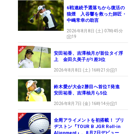
6戦連続予選落ちから復活の
狼煙 入谷響を救った師匠・
中嶋常幸の助言
2026年8月8日 (土) 07時45分
19
安田祐香、吉澤柚月が首位タイ浮
上 金田久美子が1差3位
2026年8月8日 (土) 16時21分
1
鈴木愛が大会2勝目へ首位T発進
安田祐香、吉澤柚月ら5位
2026年8月7日 (金) 16時14分
1
全周アライメントを初搭載！ ブリ
ヂストン『TOUR B JGR Roll-in
Alignment』、8月7日デビュー