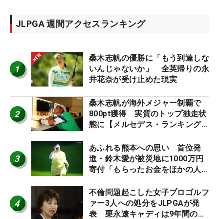
JLPGA 週間アクセスランキング
桑木志帆の優勝に「もう到達しな
1
いんじゃないか」 全英帰りの永
井花奈が受け止めた現実
桑木志帆が海外メジャー制覇で
2
800pt獲得 実質のトップ独走状
態に【メルセデス・ランキング番
外編】
あふれる熊本への思い 首位発
3
進・鈴木愛が被災地に1000万円
寄付「もらったお金をほかの人
に」
不倫問題起こした女子プロゴルフ
4
ァー3人への処分をJLPGAが発
表 栗永遼キャディは9年間の立