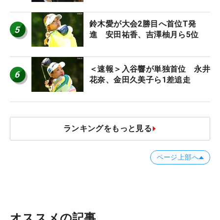
ち入り禁止
鈴木愛が大会2勝目へ首位T発
5
進 安田祐香、吉澤柚月ら5位
＜速報＞入谷響が単独首位 永井
6
花奈、金田久美子ら1差追走
ランキングをもっと見る
ページ上部へ
オススメの記事