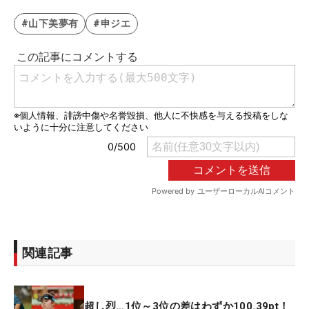
#山下美夢有
#申ジエ
関連記事
超し烈…1位～3位の差はわずか100.39pt！