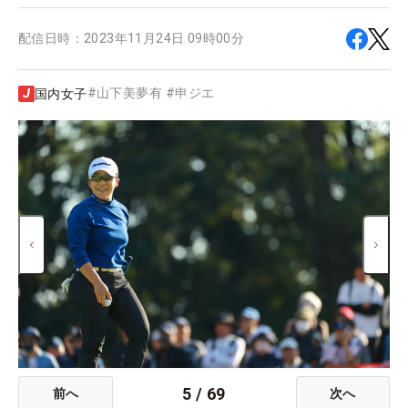
配信日時：
2023年11月24日 09時00分
#
山下美夢有
#
申ジエ
国内女子
5
/
69
前へ
次へ