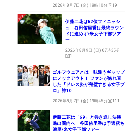
2026年8月7日 (金) 18時10分
19
伊藤二花は52位フィニッシ
ュ 谷田侑里香は最終ラウン
ドに進めず/米女子下部ツア
ー
2026年8月9日 (日) 07時35分
1
ゴルフウェアとは一味違うギャップ
にノックアウト！ ファンが惚れ直
した「ドレス姿が完璧すぎる女子プ
ロ」神10
2026年8月7日 (金) 19時45分
111
伊藤二花は「69」と巻き返し決勝
進出圏内へ 谷田侑里香は予選落ち
濃厚/米女子下部ツアー