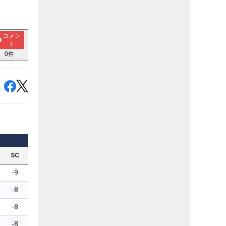
コメン
ト
0
件
SC
-9
-8
-8
-8