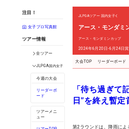
注目！
JLPGAツアー
国内女子
アース・モンダミ
女子プロ写真館
ツアー情報
アース・モンダミンカップ
2024年6月20日-6月24日
賞
全ツアー
大会TOP
リーダーボード
JLPGA
国内女子
今週の大会
「待ち過ぎて
リーダーボ
ード
日”を終え暫定
ツアーメニ
ュー
第2ラウンドは、降雨によ
ツアーTOP