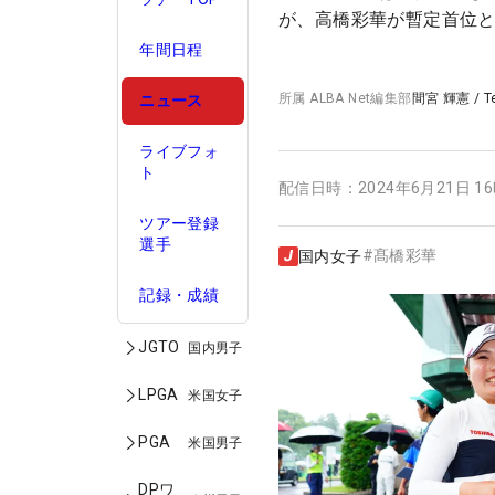
が、高橋彩華が暫定首位
年間日程
所属
ALBA Net編集部
間宮 輝憲
/
T
ニュース
ライブフォ
ト
配信日時：
2024年6月21日 1
ツアー登録
選手
#
髙橋彩華
国内女子
記録・成績
JGTO
国内男子
LPGA
米国女子
PGA
米国男子
DPワ