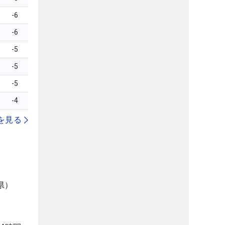
-6
-6
-5
-5
-5
-4
を見る
県）