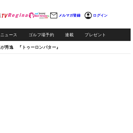
メルマガ登録
ログイン
Sニュース
ゴルフ場予約
連載
プレゼント
感が秀逸 『トゥーロンパター』