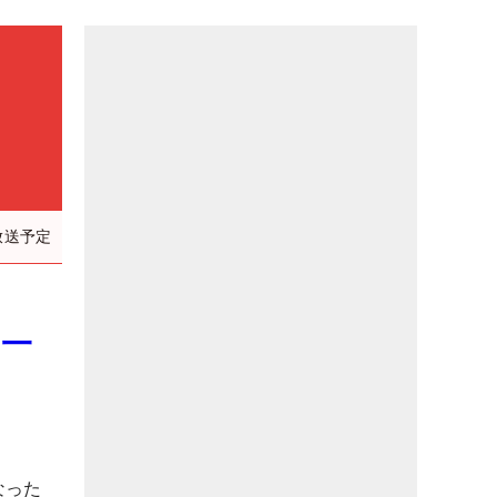
放送予定
い一
なった