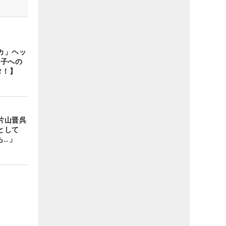
カ」ヘッ
息子への
タ！】
片山晋呉
として
度も…」