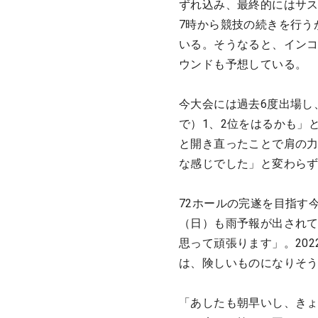
ずれ込み、最終的にはサス
7時から競技の続きを行う
いる。そうなると、イン
ウンドも予想している。
今大会には過去6度出場し
で）1、2位をはるかも」
と開き直ったことで肩の力
な感じでした」と変わら
72ホールの完遂を目指す
（日）も雨予報が出されて
思って頑張ります」。20
は、険しいものになりそ
「あしたも朝早いし、き