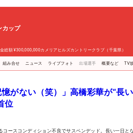
ンカップ
金総額
¥300,000,000
カメリアヒルズカントリークラブ（千葉県）
組み合せ
ニュース
ライブフォト
出場選手
概要など
TV
記憶がない（笑）」高橋彩華が“長
首位
るコースコンディション不良でサスペンデッド。長い一日と