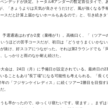
ペンデッドが決定。トータル8アンダーの暫定首位タイで、
が、「きょうよりは天気が良さそうだけど、風が強くなる予
コースだと計算上届かないホールもあるので」と、引き続きタ
、予選通過はわずか2度（棄権が1）。高橋曰く、「（ツアー
というほどの苦手コースだが、初日は「どうせうまくいかない
が抜け、好スコアにつながった。それは第2ラウンドでも「
ず、しっかりと雨のなか耐え続けた。
今大会は、24日（月）に予備日が設定されている。最終日の2
いることもあり“長丁場”になる可能性も考えられる。「長く
22年の「フジサンケイレディス」に続くツアー2勝目を目指す
うだ。
ょうも早かったので、ゆっくり寝たいです。寝ます」。まずは