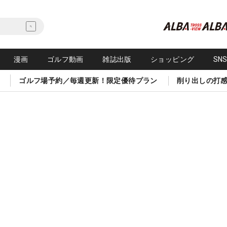
漫画
ゴルフ動画
雑誌出版
ショッピング
SN
ゴルフ場予約／毎週更新！限定優待プラン
削り出しの打