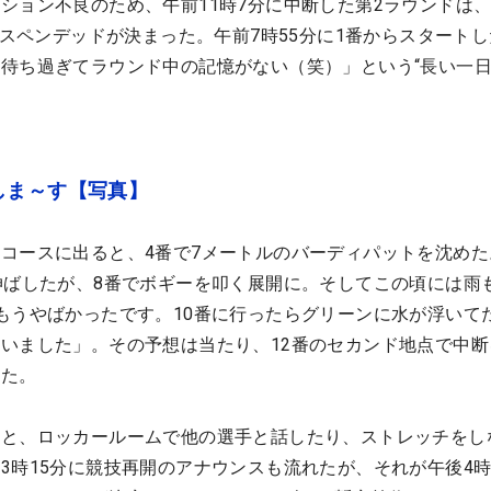
ション不良のため、午前11時7分に中断した第2ラウンドは、
サスペンデッドが決まった。午前7時55分に1番からスタート
待ち過ぎてラウンド中の記憶がない（笑）」という“長い一日
しま～す【写真】
コースに出ると、4番で7メートルのバーディパットを沈めた
伸ばしたが、8番でボギーを叩く展開に。そしてこの頃には雨
もうやばかったです。10番に行ったらグリーンに水が浮いて
いました」。その予想は当たり、12番のセカンド地点で中断
った。
ると、ロッカールームで他の選手と話したり、ストレッチをし
3時15分に競技再開のアナウンスも流れたが、それが午後4時