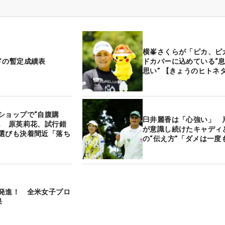
横峯さくらが「ピカ、ピ
ドの暫定成績表
ドカバーに込めている“
思い” 【きょうのヒトネ
ショップで“自腹購
臼井麗香は「心強い」 
も 原英莉花、試行錯
が意識し続けたキャディ
選びも決着間近「落ち
の“伝え方”「ダメは一
発進！ 全米女子プロ
果