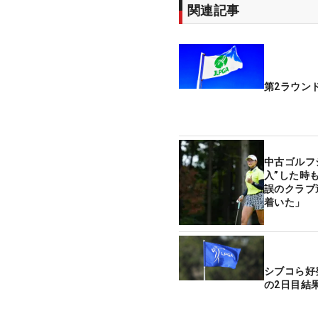
関連記事
第2ラウン
中古ゴルフ
入”した時
誤のクラブ
着いた」
シブコら好
の2日目結