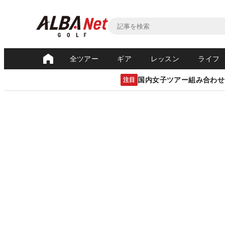
全ツアー
ギア
レッスン
ライフ
国内女子ツアー組み合わせ
注目