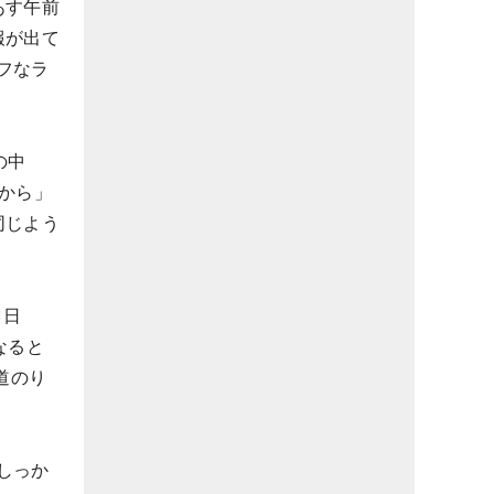
あす午前
報が出て
フなラ
の中
から」
同じよう
3日
なると
道のり
しっか