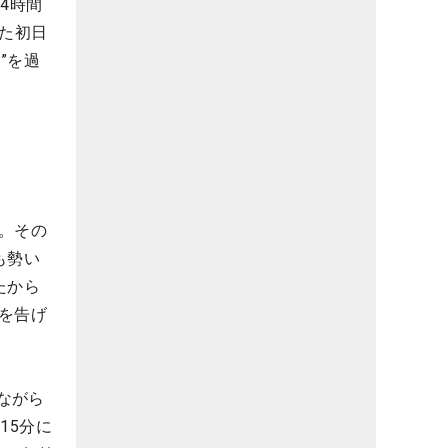
4時間
した初日
”を過
。その
も勢い
たから
を告げ
ながら
15分に