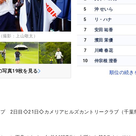
5
沖 せいら
5
リ・ハナ
7
安田 祐香
（撮影：上山敬太）
7
濱田 茉優
7
川﨑 春花
10
仲宗根 澄香
の写真
19
枚を見る
順位の続き
プ 2日目◇21日◇カメリアヒルズカントリークラブ（千葉