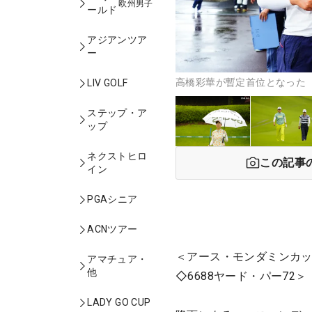
欧州男子
ールド
アジアンツア
ー
高橋彩華が暫定首位となった 
LIV GOLF
ステップ・ア
ップ
ネクストヒロ
この記事
イン
PGAシニア
ACNツアー
＜アース・モンダミンカッ
アマチュア・
他
◇6688ヤード・パー72＞
LADY GO CUP