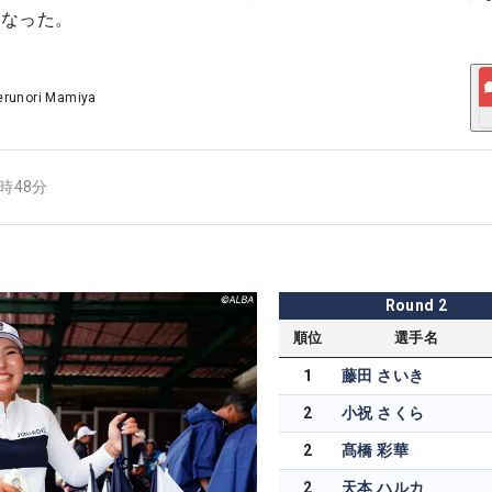
となった。
erunori Mamiya
6時48分
Round
2
順位
選手名
1
藤田 さいき
2
小祝 さくら
2
髙橋 彩華
2
天本 ハルカ