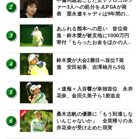
不倫問題起こした女子プロゴルフ
2
ァー3人への処分をJLPGAが発
表 栗永遼キャディは9年間の立
ち入り禁止
あふれる熊本への思い 首位発
3
進・鈴木愛が被災地に1000万円
寄付「もらったお金をほかの人
に」
鈴木愛が大会2勝目へ首位T発
4
進 安田祐香、吉澤柚月ら5位
＜速報＞入谷響が単独首位 永井
5
花奈、金田久美子ら1差追走
桑木志帆の優勝に「もう到達しな
6
いんじゃないか」 全英帰りの永
井花奈が受け止めた現実