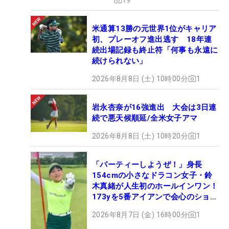
米通算13勝の元世界1位がキャリア
初、プレーオフ進出逃す 18年連
続出場記録も終止符「何事も永遠に
続けられない」
2026年8月8日 (土) 10時00分
1
岩永杏奈が16強進出 大会は3日連
続で悪天候順延/全米女子アマ
2026年8月8日 (土) 10時20分
1
「パーティーしようぜ！」身長
154cmの小さなドラコン女子・鈴
木真緒が人生初のホールインワン！
173yを5番アイアンで会心のショッ
ト
2026年8月7日 (金) 16時00分
1