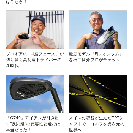
はこちら！
プロギアの「4層フェース」が
最新モデル『FJクオンタム』
切り開く高初速ドライバーの
を石井良介プロがチェック
新時代
『G740』アイアンが引き出
スイスの叡智が生んだTPTシ
す“反則級”の寛容性と飛びは
ャフトで、ゴルフを異次元の
本当だった！
世界へ