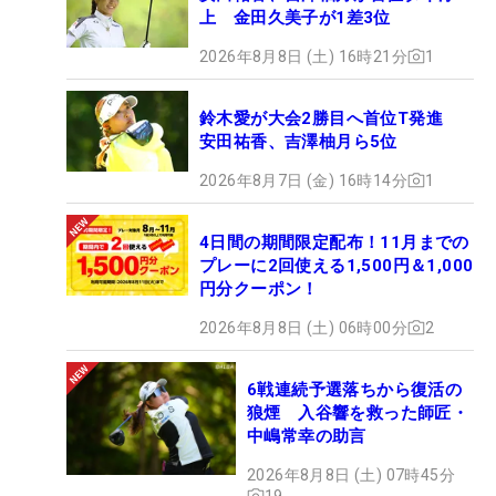
上 金田久美子が1差3位
2026年8月8日 (土) 16時21分
1
鈴木愛が大会2勝目へ首位T発進
安田祐香、吉澤柚月ら5位
2026年8月7日 (金) 16時14分
1
4日間の期間限定配布！11月までの
プレーに2回使える1,500円＆1,000
円分クーポン！
2026年8月8日 (土) 06時00分
2
6戦連続予選落ちから復活の
狼煙 入谷響を救った師匠・
中嶋常幸の助言
2026年8月8日 (土) 07時45分
19