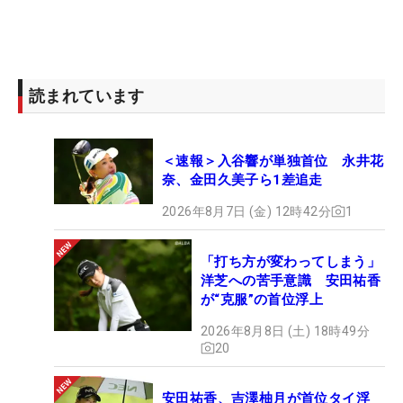
読まれています
＜速報＞入谷響が単独首位 永井花
奈、金田久美子ら1差追走
2026年8月7日 (金) 12時42分
1
「打ち方が変わってしまう」
洋芝への苦手意識 安田祐香
が“克服”の首位浮上
2026年8月8日 (土) 18時49分
20
安田祐香、吉澤柚月が首位タイ浮