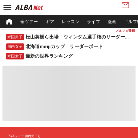
全ツアー
ギア
レッスン
ライフ
漫画
ゴルフ
メルマガ登録
松山英樹ら出場 ウィンダム選手権のリーダーボード
米国男子
北海道meijiカップ リーダーボード
国内女子
最新の世界ランキング
米国女子
JLPGAツアー
国内女子