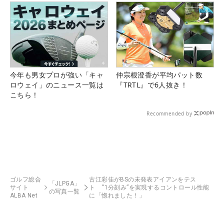
今年も男女プロが強い「キャ
仲宗根澄香が平均パット数
ロウェイ」のニュース一覧は
『TRTL』で6人抜き！
こちら！
Recommended by
ゴルフ総合
古江彩佳がBSの未発表アイアンをテス
「JLPGA」
サイト
ト “1分刻み”を実現するコントロール性能
の写真一覧
ALBA Net
に「惚れました！」