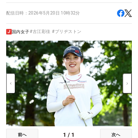
配信日時：
2026年5月20日 10時32分
#
古江彩佳
#
ブリヂストン
国内女子
1
/
1
前へ
次へ