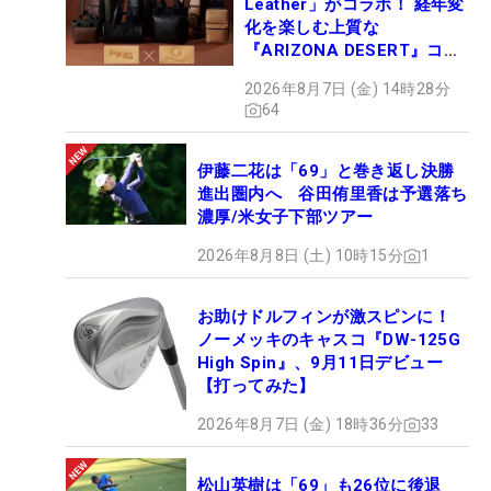
Leather」がコラボ！ 経年変
化を楽しむ上質な
『ARIZONA DESERT』コレ
クション、9月15日限定デビ
2026年8月7日 (金) 14時28分
ュー
64
伊藤二花は「69」と巻き返し決勝
進出圏内へ 谷田侑里香は予選落ち
濃厚/米女子下部ツアー
2026年8月8日 (土) 10時15分
1
お助けドルフィンが激スピンに！
ノーメッキのキャスコ『DW-125G
High Spin』、9月11日デビュー
【打ってみた】
2026年8月7日 (金) 18時36分
33
松山英樹は「69」も26位に後退