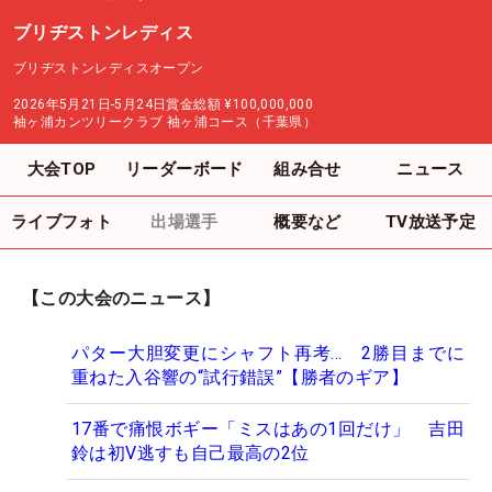
ブリヂストンレディス
ブリヂストンレディスオープン
2026年5月21日-5月24日
賞金総額
¥100,000,000
袖ヶ浦カンツリークラブ 袖ヶ浦コース（千葉県）
大会TOP
リーダーボード
組み合せ
ニュース
ライブフォト
出場選手
概要など
TV放送予定
【この大会のニュース】
パター大胆変更にシャフト再考… 2勝目までに
重ねた入谷響の“試行錯誤”【勝者のギア】
17番で痛恨ボギー「ミスはあの1回だけ」 吉田
鈴は初V逃すも自己最高の2位