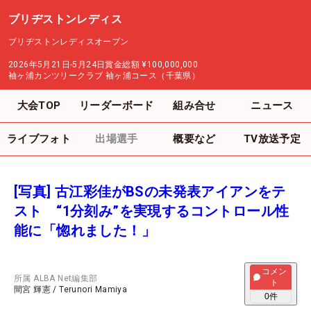
ブリヂストンレディス
ブリヂストンレディスオープン
2026年5月21日-5月24日
賞金総額
¥100,000,000
袖ヶ浦カンツリークラブ 袖ヶ浦コース（千葉県）
大会TOP
リーダーボード
組み合せ
ニュース
ライブフォト
出場選手
概要など
TV放送予定
[写真] 古江彩佳がBSの未発表アイアンをテ
スト “1分刻み”を実現するコントロール性
能に「惚れました！」
コメン
所属
ALBA Net編集部
ト
間宮 輝憲
/
Terunori Mamiya
0
件