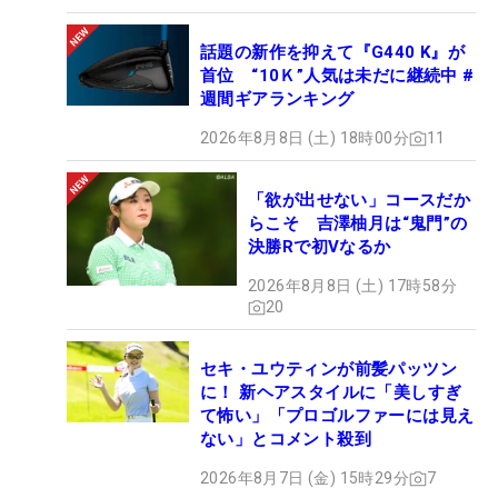
話題の新作を抑えて『G440 K』が
首位 “10Ｋ”人気は未だに継続中 #
週間ギアランキング
2026年8月8日 (土) 18時00分
11
「欲が出せない」コースだか
らこそ 吉澤柚月は“鬼門”の
決勝Rで初Vなるか
2026年8月8日 (土) 17時58分
20
セキ・ユウティンが前髪パッツン
に！ 新ヘアスタイルに「美しすぎ
て怖い」「プロゴルファーには見え
ない」とコメント殺到
2026年8月7日 (金) 15時29分
7