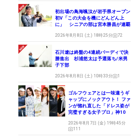
初出場の鳥海颯汰が岩手県オープン
初V「この大会を機にどんどん上
に」 シニアの部は宮本勝昌が連覇
2026年8月8日 (土) 18時25分
72
石川遼は終盤の4連続バーディで決
勝進出 杉浦悠太は予選落ち/米男
子下部
2026年8月8日 (土) 10時33分
1
ゴルフウェアとは一味違うギ
ャップにノックアウト！ ファ
ンが惚れ直した「ドレス姿が
完璧すぎる女子プロ」神10
2026年8月7日 (金) 19時45分
111