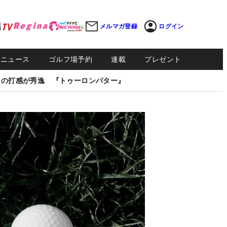
メルマガ登録
ログイン
Sニュース
ゴルフ場予約
連載
プレゼント
しの打感が秀逸 『トゥーロンパター』