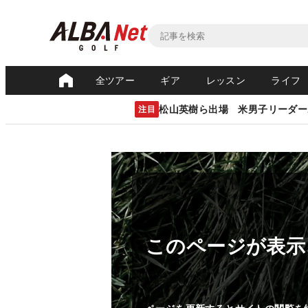
全ツアー
ギア
レッスン
ライフ
松山英樹ら出場 米男子リーダー
注目
このページが表示