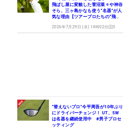
飛ばし屋に変貌した菅沼菜々や神谷
そら、三ヶ島かなも使う“名器”が人
気な理由【ツアープロたちの“飛ば
しギア”】
2026年7月29日 (水) 14時02分
5
“替えないプロ”今平周吾が10年ぶり
にドライバーチェンジ！ UT、5W
は名器を継続使用中 #男子プロセ
ッティング