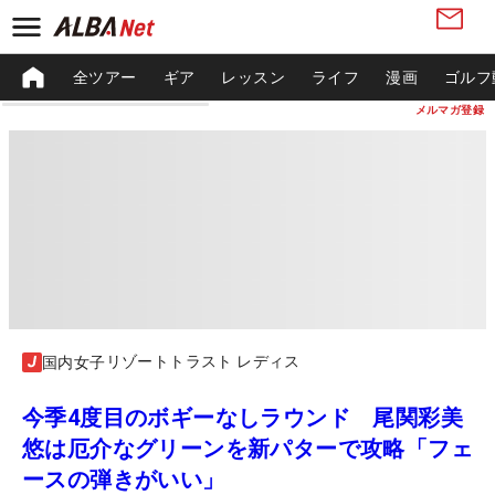
全ツアー
ギア
レッスン
ライフ
漫画
ゴルフ
メルマガ登録
リゾートトラスト レディス
国内女子
今季4度目のボギーなしラウンド 尾関彩美
悠は厄介なグリーンを新パターで攻略「フェ
ースの弾きがいい」