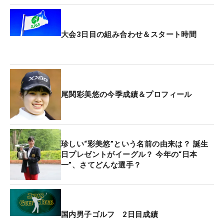
転がりがいい、伸びてくれるパターに替えた」と、
ピンゴルフの小ぶりなマレット型『DS72』を初めて
大会3日目の組み合わせ＆スタート時間
投入した。「グリーンの重さを気にせずに打ちたい
といろいろ試して、いいパターに出会えました。フ
ェースの部分がメタルで弾きがいいんです」。
大会終了後には海外メジャー初挑戦となる「全米女
尾関彩美悠の今季成績＆プロフィール
子オープン」に向けて出発する。プロ3年目で迎え
る初の海外での試合。「高速グリーン、打ちづらい
グリーン、重たいグリーンにそれぞれ対応できるよ
珍しい“彩美悠”という名前の由来は？ 誕生
うにパターは3本持っていくつもりだけど、今週用
日プレゼントがイーグル？ 今年の“日本
に見つけたのがすごく良かったので、重いグリーン
一”、さてどんな選手？
用に持っていくことに決めました」。最高峰メジャ
ーに向けた懸案事項も一つ解消した。新相棒と挑む
渡米前最後の試合。2打差の6位から2年ぶりとなる
ツアー2勝目を置き土産に米国へ乗り込む。（文・
国内男子ゴルフ 2日目成績