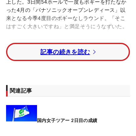
上した。3日間54ホールで一度もボギーを打たなか
った4月の「パナソニックオープンレディース」以
来となる今季4度目のボギーなしラウンド。「そこ
はすごく大きいですね」と満足そうにうなずいた。
多くの選手を悩ます、起伏のある大きなグリーンを
記事の続きを読む
苦にしなかった。「アンジュレーションがある方が
逆にラインが読みやすくて好きです。芝目も傾斜通
りだし、気にならない。パターはもともと得意なの
で」。インから出た12番パー4は7メートルのスライ
スライン、17番パー3はピン手前6メートル、4番パ
関連記事
ー3は7メートル、7番パー5は8メートルのフックラ
インを鮮やかに読み切った。初日は26パットで、3
回しかグリーンを外さなかったこの日は29パット。
硬さも増したグリーンを苦もなく攻略した。
国内女子ツアー 2日目の成績
準備も万全だった。「今週のグリーンは重いので、