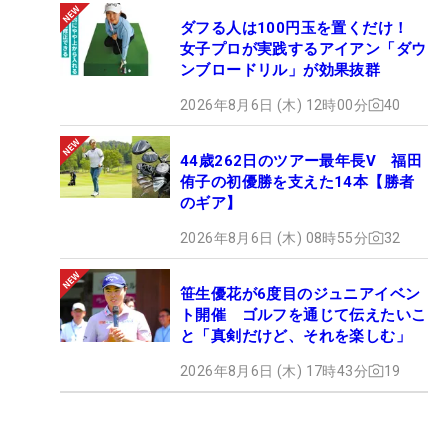
ダフる人は100円玉を置くだけ！
女子プロが実践するアイアン「ダウ
ンブロードリル」が効果抜群
2026年8月6日 (木) 12時00分
40
44歳262日のツアー最年長V 福田
侑子の初優勝を支えた14本【勝者
のギア】
2026年8月6日 (木) 08時55分
32
笹生優花が6度目のジュニアイベン
ト開催 ゴルフを通じて伝えたいこ
と「真剣だけど、それを楽しむ」
2026年8月6日 (木) 17時43分
19