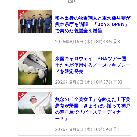
1
熊本出身の秋吉翔太と重永亜斗夢が
熊本県庁を訪問 「JOYX OPEN」
で集めた義援金を贈呈
2026年8月6日 (木) 18時43分
8
米国キャロウェイ、PGAツアー選
手たちが使用するノーメッキブレー
ドを限定発売
2026年8月6日 (木) 10時37分
33
無念の「全英女子」を終えた山下美
夢有が帰国 きょうだい揃って神戸
の寿司屋で「バースデーディナ
ー？」
2026年8月6日 (木) 10時59分
1