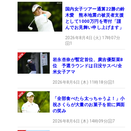
国内女子ツアー通算22勝の鈴
木愛 熊本地震の被災者支援
として1000万円を寄付「謹
んでお見舞い申し上げます」
2026年8月4日 (火) 17時07分
1
岩永杏奈が暫定首位、廣吉優梨菜8
位 予選ラウンドは日没サスペ/全
米女子アマ
2026年8月6日 (木) 11時18分
1
「全部食べたら太っちゃうよ！」小
祝さくらが大量のお菓子を前に満面
の笑み
2026年8月6日 (木) 14時09分
7