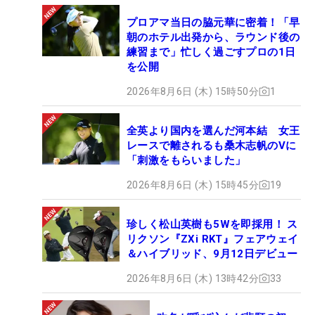
プロアマ当日の脇元華に密着！「早
朝のホテル出発から、ラウンド後の
練習まで」忙しく過ごすプロの1日
を公開
2026年8月6日 (木) 15時50分
1
全英より国内を選んだ河本結 女王
レースで離されるも桑木志帆のVに
「刺激をもらいました」
2026年8月6日 (木) 15時45分
19
珍しく松山英樹も5Wを即採用！ ス
リクソン『ZXi RKT』フェアウェイ
＆ハイブリッド、9月12日デビュー
2026年8月6日 (木) 13時42分
33