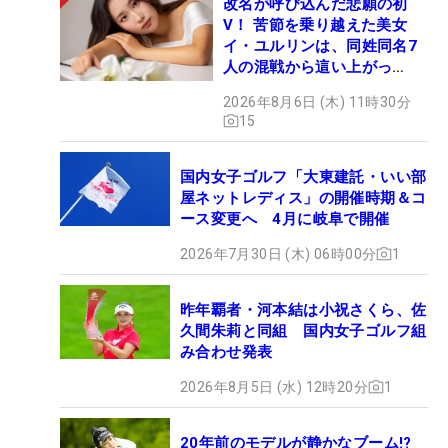
改名が呼び込んだ悲願の初
V！ 苦節を乗り越えた美女
イ・ユルリンは、同姓同名7
人の混戦から這い上がっ
た“新星ヒロイン”
2026年8月6日 (木) 11時30分
15
国内女子ゴルフ「大東建託・いい部
屋ネットレディス」の開催時期＆コ
ース変更へ 4月に岐阜で開催
2026年7月30日 (木) 06時00分
1
昨年覇者・河本結は小祝さくら、佐
久間朱莉と同組 国内女子ゴルフ組
み合わせ発表
2026年8月5日 (水) 12時20分
1
20年前のモデルが静かなブーム!?