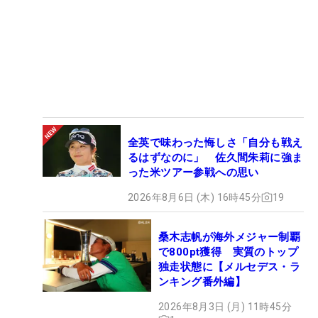
全英で味わった悔しさ「自分も戦え
るはずなのに」 佐久間朱莉に強ま
った米ツアー参戦への思い
2026年8月6日 (木) 16時45分
19
桑木志帆が海外メジャー制覇
で800pt獲得 実質のトップ
独走状態に【メルセデス・ラ
ンキング番外編】
2026年8月3日 (月) 11時45分