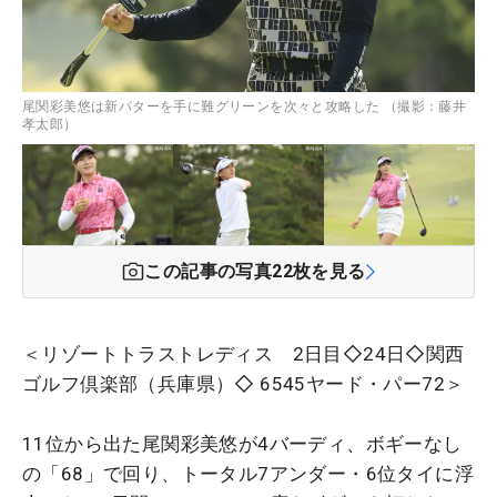
尾関彩美悠は新パターを手に難グリーンを次々と攻略した （撮影：藤井
孝太郎）
この記事の写真
22
枚を見る
＜リゾートトラストレディス 2日目◇24日◇関西
ゴルフ倶楽部（兵庫県）◇ 6545ヤード・パー72＞
11位から出た尾関彩美悠が4バーディ、ボギーなし
の「68」で回り、トータル7アンダー・6位タイに浮