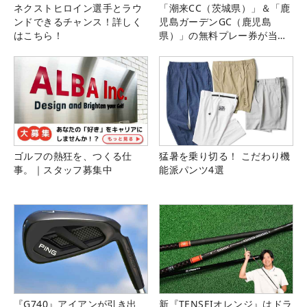
ネクストヒロイン選手とラウ
「潮来CC（茨城県）」＆「鹿
ンドできるチャンス！詳しく
児島ガーデンGC（鹿児島
はこちら！
県）」の無料プレー券が当た
る！！
ゴルフの熱狂を、つくる仕
猛暑を乗り切る！ こだわり機
事。｜スタッフ募集中
能派パンツ4選
『G740』アイアンが引き出
新『TENSEIオレンジ』はドラ