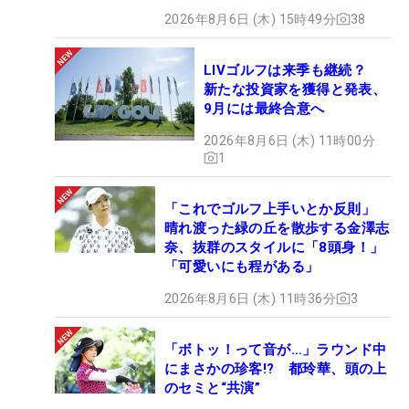
2026年8月6日 (木) 15時49分
38
LIVゴルフは来季も継続？
新たな投資家を獲得と発表、
9月には最終合意へ
2026年8月6日 (木) 11時00分
1
「これでゴルフ上手いとか反則」
晴れ渡った緑の丘を散歩する金澤志
奈、抜群のスタイルに「8頭身！」
「可愛いにも程がある」
2026年8月6日 (木) 11時36分
3
「ボトッ！って音が…」ラウンド中
にまさかの珍客!? 都玲華、頭の上
のセミと“共演”