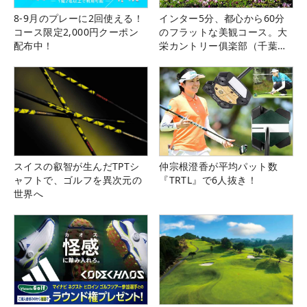
8-9月のプレーに2回使える！
インター5分、都心から60分
コース限定2,000円クーポン
のフラットな美観コース。大
配布中！
栄カントリー俱楽部（千葉
県）
スイスの叡智が生んだTPTシ
仲宗根澄香が平均パット数
ャフトで、ゴルフを異次元の
『TRTL』で6人抜き！
世界へ