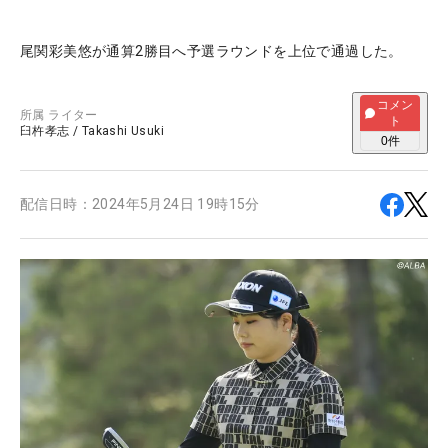
尾関彩美悠が通算2勝目へ予選ラウンドを上位で通過した。
コメン
所属
ライター
ト
臼杵孝志
/
Takashi Usuki
0
件
配信日時：
2024年5月24日 19時15分