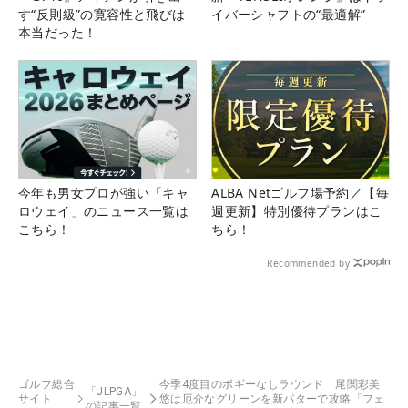
す“反則級”の寛容性と飛びは
イバーシャフトの“最適解”
本当だった！
今年も男女プロが強い「キャ
ALBA Netゴルフ場予約／【毎
ロウェイ」のニュース一覧は
週更新】特別優待プランはこ
こちら！
ちら！
Recommended by
ゴルフ総合
今季4度目のボギーなしラウンド 尾関彩美
「JLPGA」
サイト
悠は厄介なグリーンを新パターで攻略「フェ
の記事一覧