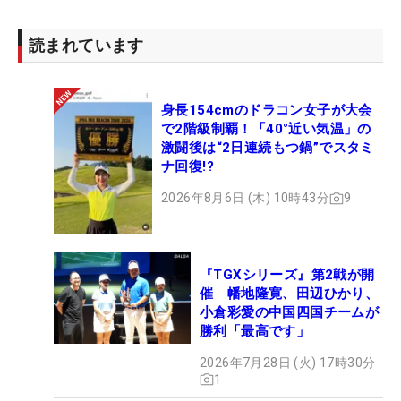
読まれています
身長154cmのドラコン女子が大会
で2階級制覇！「40°近い気温」の
激闘後は“2日連続もつ鍋”でスタミ
ナ回復!?
2026年8月6日 (木) 10時43分
9
『TGXシリーズ』第2戦が開
催 幡地隆寛、田辺ひかり、
小倉彩愛の中国四国チームが
勝利「最高です」
2026年7月28日 (火) 17時30分
1