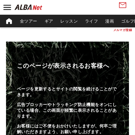
全ツアー
ギア
レッスン
ライフ
漫画
ゴルフ
メルマガ登録
このページが表示されるお客様へ
ページを更新するとサイトの閲覧を続けることがで
きます。
広告ブロッカーやトラッキング防止機能をオンにし
ている場合、この画面が頻繁に表示されることがあ
ります。
お客様にはご不便をおかけいたしますが、何卒ご理
解いただきますよう、お願い申し上げます。