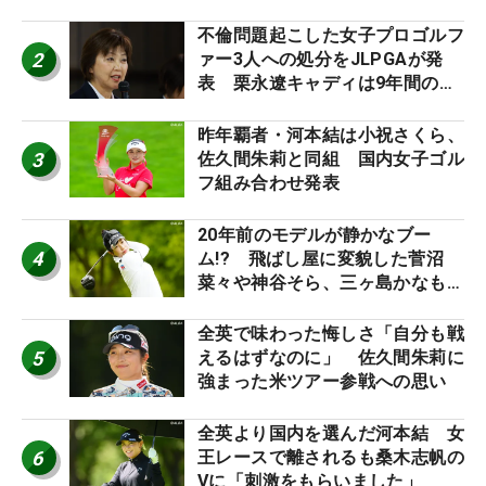
外編】
不倫問題起こした女子プロゴルフ
2
ァー3人への処分をJLPGAが発
表 栗永遼キャディは9年間の立
ち入り禁止
昨年覇者・河本結は小祝さくら、
3
佐久間朱莉と同組 国内女子ゴル
フ組み合わせ発表
20年前のモデルが静かなブー
4
ム!? 飛ばし屋に変貌した菅沼
菜々や神谷そら、三ヶ島かなも使
う“名器”が人気な理由【ツアープ
ロたちの“飛ばしギア”】
全英で味わった悔しさ「自分も戦
5
えるはずなのに」 佐久間朱莉に
強まった米ツアー参戦への思い
全英より国内を選んだ河本結 女
6
王レースで離されるも桑木志帆の
Vに「刺激をもらいました」