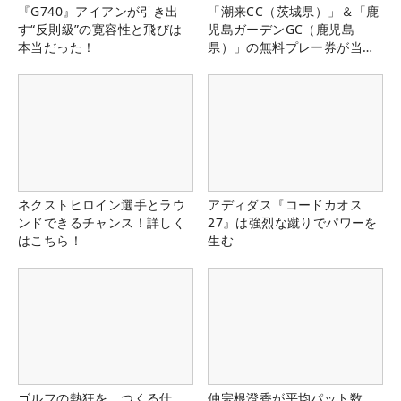
『G740』アイアンが引き出
「潮来CC（茨城県）」＆「鹿
す“反則級”の寛容性と飛びは
児島ガーデンGC（鹿児島
本当だった！
県）」の無料プレー券が当た
る！！
ネクストヒロイン選手とラウ
アディダス『コードカオス
ンドできるチャンス！詳しく
27』は強烈な蹴りでパワーを
はこちら！
生む
ゴルフの熱狂を、つくる仕
仲宗根澄香が平均パット数