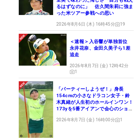
全英で味わった悔しさ「自分も戦え
るはずなのに」 佐久間朱莉に強ま
った米ツアー参戦への思い
2026年8月6日 (木) 16時45分
19
＜速報＞入谷響が単独首位
永井花奈、金田久美子ら1差
追走
2026年8月7日 (金) 12時42分
1
「パーティーしようぜ！」身長
154cmの小さなドラコン女子・鈴
木真緒が人生初のホールインワン！
173yを5番アイアンで会心のショッ
ト
2026年8月7日 (金) 16時00分
1