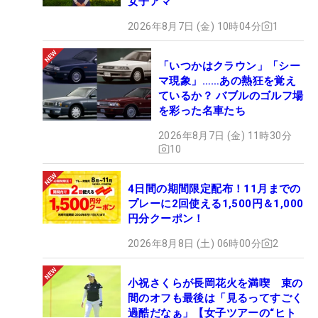
女子アマ
2026年8月7日 (金) 10時04分
1
「いつかはクラウン」「シー
マ現象」……あの熱狂を覚え
ているか？ バブルのゴルフ場
を彩った名車たち
2026年8月7日 (金) 11時30分
10
4日間の期間限定配布！11月までの
プレーに2回使える1,500円＆1,000
円分クーポン！
2026年8月8日 (土) 06時00分
2
小祝さくらが長岡花火を満喫 束の
間のオフも最後は「見るってすごく
過酷だなぁ」【女子ツアーの“ヒト