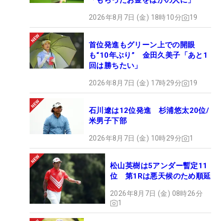
「もらったお金をほかの人に」
2026年8月7日 (金) 18時10分
19
首位発進もグリーン上での開眼
も“10年ぶり” 金田久美子「あと1
回は勝ちたい」
2026年8月7日 (金) 17時29分
19
石川遼は12位発進 杉浦悠太20位/
米男子下部
2026年8月7日 (金) 10時29分
1
松山英樹は5アンダー暫定11
位 第1Rは悪天候のため順延
2026年8月7日 (金) 08時26分
1