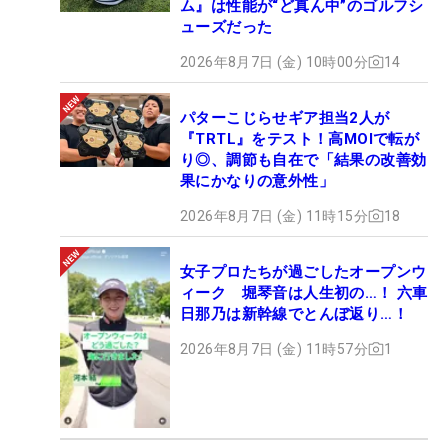
ム』は性能が“ど真ん中”のゴルフシ
ューズだった
2026年8月7日 (金) 10時00分
14
パターこじらせギア担当2人が
『TRTL』をテスト！高MOIで転が
り◎、調節も自在で「結果の改善効
果にかなりの意外性」
2026年8月7日 (金) 11時15分
18
女子プロたちが過ごしたオープンウ
ィーク 堀琴音は人生初の…！ 六車
日那乃は新幹線でとんぼ返り…！
2026年8月7日 (金) 11時57分
1