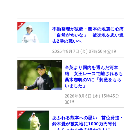
不動裕理が故郷・熊本の地震に心痛
「自然が怖いな」 被災地を思い過
去2勝の戦いへ
2026年8月7日 (金) 07時50分
19
全英より国内を選んだ河本
結 女王レースで離されるも
桑木志帆のVに「刺激をもら
いました」
2026年8月6日 (木) 15時45分
19
あふれる熊本への思い 首位発進・
鈴木愛が被災地に1000万円寄付