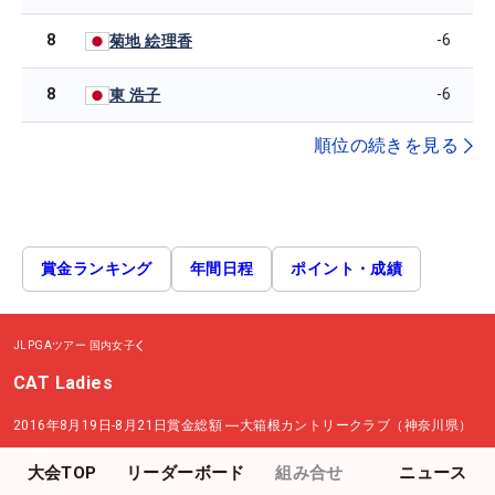
8
-6
菊地 絵理香
8
-6
東 浩子
順位の続きを見る
賞金ランキング
年間日程
ポイント・成績
JLPGAツアー
国内女子
CAT Ladies
2016年8月19日-8月21日
賞金総額
―
大箱根カントリークラブ（神奈川県）
大会TOP
リーダーボード
組み合せ
ニュース