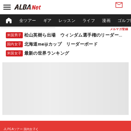
全ツアー
ギア
レッスン
ライフ
漫画
ゴルフ
メルマガ登録
松山英樹ら出場 ウィンダム選手権のリーダーボード
米国男子
北海道meijiカップ リーダーボード
国内女子
最新の世界ランキング
米国女子
JLPGAツアー
国内女子