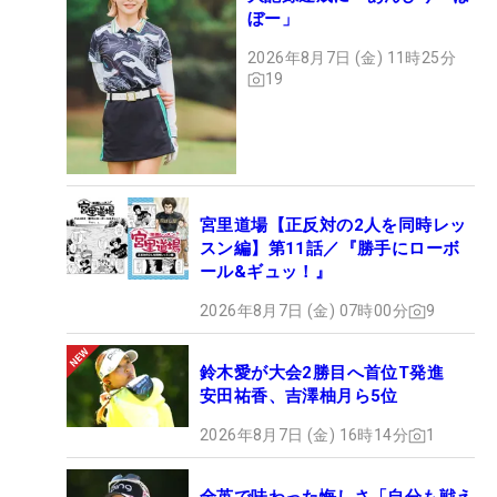
ぼー」
2026年8月7日 (金) 11時25分
19
宮里道場【正反対の2人を同時レッ
スン編】第11話／『勝手にローボ
ール&ギュッ！』
2026年8月7日 (金) 07時00分
9
鈴木愛が大会2勝目へ首位T発進
安田祐香、吉澤柚月ら5位
2026年8月7日 (金) 16時14分
1