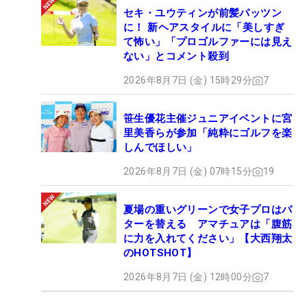
セキ・ユウティンが前髪パッツン
に！ 新ヘアスタイルに「美しすぎ
て怖い」「プロゴルファーには見え
ない」とコメント殺到
2026年8月7日 (金) 15時29分
7
笹生優花主催ジュニアイベントに宮
里美香らが参加「純粋にゴルフを楽
しんでほしい」
2026年8月7日 (金) 07時15分
19
夏場の重いグリーンで女子プロはパ
ターを替える アマチュアは「腹筋
に力を入れてください」【大西翔太
のHOTSHOT】
2026年8月7日 (金) 12時00分
7