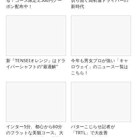
る！コース限定3,500円クー
切り開く高初速ドライバーの
ポン配布中！
新時代
新『TENSEIオレンジ』はドラ
今年も男女プロが強い「キャ
イバーシャフトの“最適解”
ロウェイ」のニュース一覧は
こちら！
インター5分、都心から60分
パターこじらせ記者が
のフラットな美観コース。大
「TRTL」で大改善