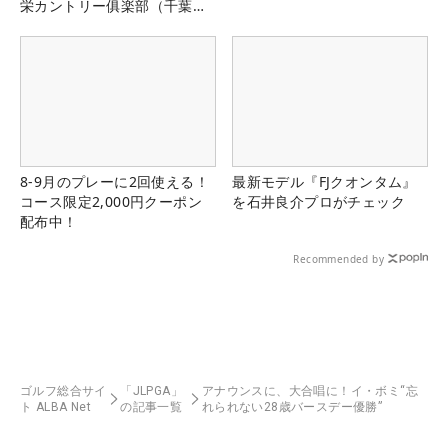
栄カントリー俱楽部（千葉
県）
8-9月のプレーに2回使える！
最新モデル『FJクオンタム』
コース限定2,000円クーポン
を石井良介プロがチェック
配布中！
Recommended by
ゴルフ総合サイ
「JLPGA」
アナウンスに、大合唱に！イ・ボミ“忘
ト ALBA Net
の記事一覧
れられない28歳バースデー優勝”