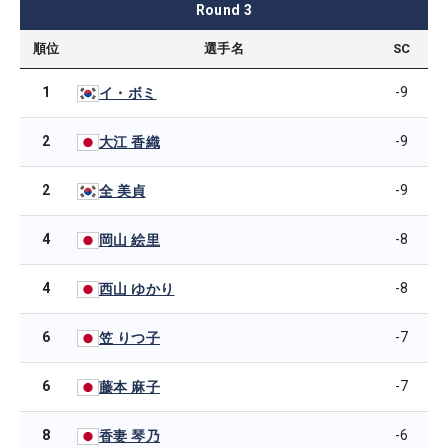
Round
3
順位
選手名
SC
1
-9
イ・ボミ
2
-9
大江 香織
2
-9
全 美貞
4
-8
岡山 絵里
4
-8
西山 ゆかり
6
-7
笠 りつ子
6
-7
藤本 麻子
8
-6
香妻 琴乃