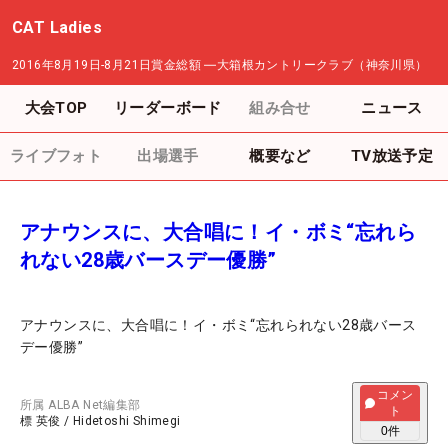
CAT Ladies
2016年8月19日-8月21日
賞金総額
―
大箱根カントリークラブ（神奈川県）
大会TOP
リーダーボード
組み合せ
ニュース
ライブフォト
出場選手
概要など
TV放送予定
アナウンスに、大合唱に！イ・ボミ“忘れら
れない28歳バースデー優勝”
アナウンスに、大合唱に！イ・ボミ“忘れられない28歳バース
デー優勝”
コメン
所属
ALBA Net編集部
ト
標 英俊
/
Hidetoshi Shimegi
0
件