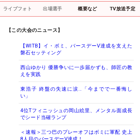
ライブフォト
出場選手
概要など
TV放送予定
【この大会のニュース】
【WITB】イ・ボミ、バースデーV達成を支えた
磐石セッティング
西山ゆかり 優勝争いに一歩届かずも、師匠の教
えを実践
東浩子 終盤の失速に涙…「今までで一番悔し
い」
4位Tフィニッシュの岡山絵里、メンタル面成長
でシード当確ランプ
＜速報＞三つ巴のプレーオフはボミに軍配 史上
8人目のバースデーV達成！