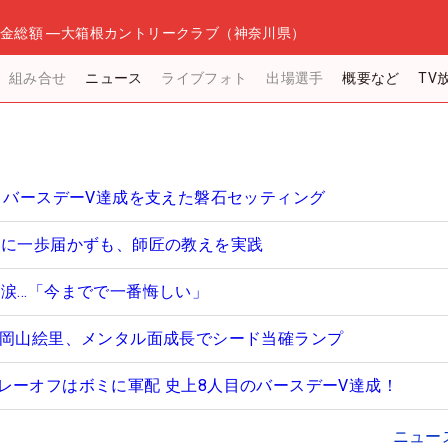
金総額
―
大箱根カントリークラブ（神奈川県）
組み合せ
ニュース
ライブフォト
出場選手
概要など
TV
ミ、バースデーV達成を支えた磐石セッティング
いに一歩届かずも、師匠の教えを実践
に涙…「今までで一番悔しい」
の岡山絵里、メンタル面成長でシード当確ランプ
レーオフはボミに軍配 史上8人目のバースデーV達成！
ニュー