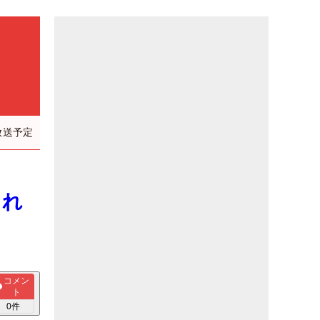
放送予定
られ
コメン
ト
0
件