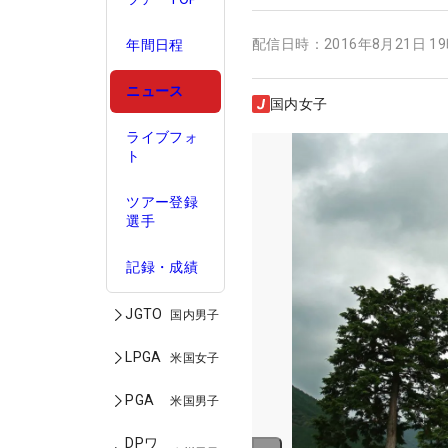
配信日時：
2016年8月21日 1
年間日程
ニュース
国内女子
ライブフォ
ト
ツアー登録
選手
記録・成績
JGTO
国内男子
LPGA
米国女子
PGA
米国男子
DPワ