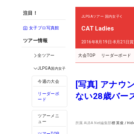
注目！
JLPGAツアー
国内女子
CAT Ladies
女子プロ写真館
ツアー情報
2016年8月19日-8月21日
賞
大会TOP
リーダーボード
全ツアー
JLPGA
国内女子
今週の大会
[写真] アナ
ない28歳バー
リーダーボ
ード
ツアーメニ
ュー
所属
ALBA Net編集部
標 英俊
/
Hid
ツアーTOP