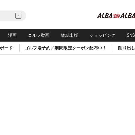
漫画
ゴルフ動画
雑誌出版
ショッピング
SN
ボード
ゴルフ場予約／期間限定クーポン配布中！
削り出