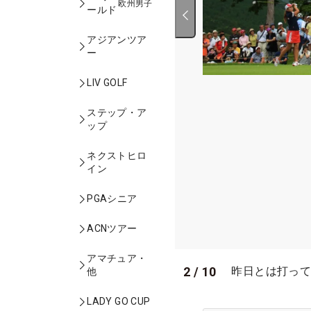
欧州男子
ールド
アジアンツア
ー
LIV GOLF
ステップ・ア
ップ
ネクストヒロ
イン
PGAシニア
ACNツアー
アマチュア・
2
/
10
昨日とは打って
他
LADY GO CUP