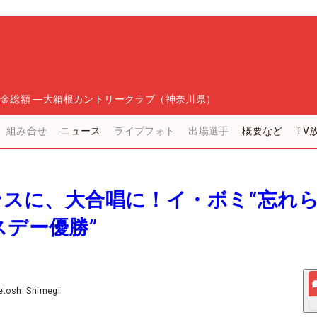
金総額
―
大箱根カントリークラブ（神奈川県）
組み合せ
ニュース
ライブフォト
出場選手
概要など
TV
ウンスに、大合唱に！イ・ボミ“忘れ
スデー優勝”
etoshi Shimegi