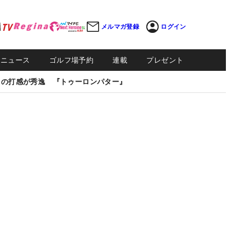
メルマガ登録
ログイン
Sニュース
ゴルフ場予約
連載
プレゼント
しの打感が秀逸 『トゥーロンパター』