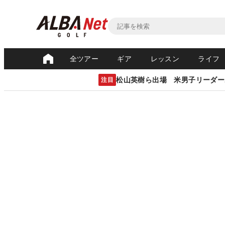
全ツアー
ギア
レッスン
ライフ
松山英樹ら出場 米男子リーダー
注目