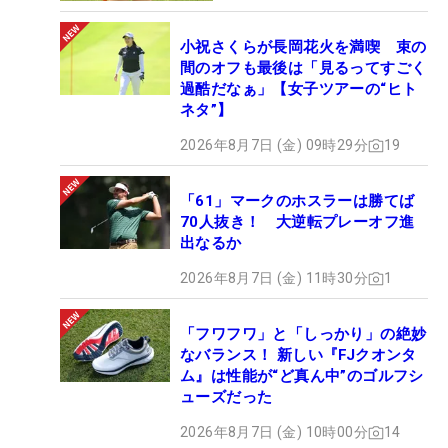
小祝さくらが長岡花火を満喫 束の
間のオフも最後は「見るってすごく
過酷だなぁ」【女子ツアーの“ヒト
ネタ”】
2026年8月7日 (金) 09時29分
19
「61」マークのホスラーは勝てば
70人抜き！ 大逆転プレーオフ進
出なるか
2026年8月7日 (金) 11時30分
1
「フワフワ」と「しっかり」の絶妙
なバランス！ 新しい『FJクオンタ
ム』は性能が“ど真ん中”のゴルフシ
ューズだった
2026年8月7日 (金) 10時00分
14