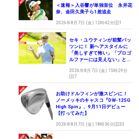
＜速報＞入谷響が単独首位 永井花
奈、金田久美子ら1差追走
2026年8月7日 (金) 12時42分
1
セキ・ユウティンが前髪パッ
ツンに！ 新ヘアスタイルに
「美しすぎて怖い」「プロゴ
ルファーには見えない」とコ
メント殺到
2026年8月7日 (金) 15時29分
7
お助けドルフィンが激スピンに！
ノーメッキのキャスコ『DW-125G
High Spin』、9月11日デビュー
【打ってみた】
2026年8月7日 (金) 18時36分
33