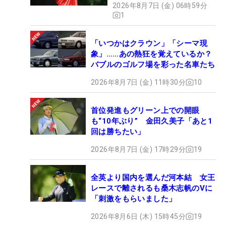
2026年8月7日 (金) 06時59分
1
「いつかはクラウン」「シーマ現
象」……あの熱狂を覚えているか？
バブルのゴルフ場を彩った名車たち
2026年8月7日 (金) 11時30分
10
首位発進もグリーン上での開眼
も“10年ぶり” 金田久美子「あと1
回は勝ちたい」
2026年8月7日 (金) 17時29分
19
全英より国内を選んだ河本結 女王
レースで離されるも桑木志帆のVに
「刺激をもらいました」
2026年8月6日 (木) 15時45分
19