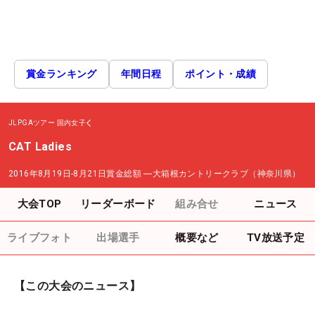
賞金ランキング
年間日程
ポイント・成績
JLPGAツアー
国内女子
CAT Ladies
2016年8月19日-8月21日
賞金総額
―
大箱根カントリークラブ（神奈川県）
大会TOP
リーダーボード
組み合せ
ニュース
ライブフォト
出場選手
概要など
TV放送予定
【この大会のニュース】