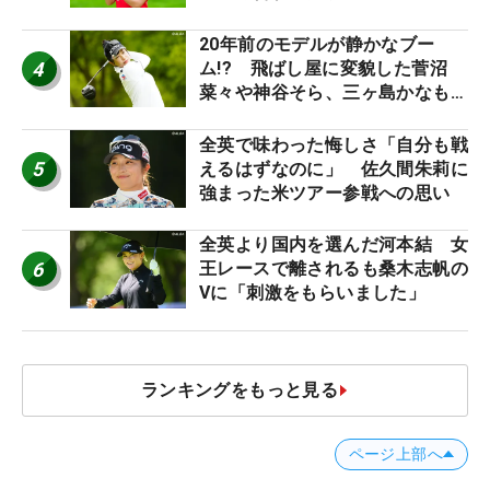
20年前のモデルが静かなブー
4
ム!? 飛ばし屋に変貌した菅沼
菜々や神谷そら、三ヶ島かなも使
う“名器”が人気な理由【ツアープ
ロたちの“飛ばしギア”】
全英で味わった悔しさ「自分も戦
5
えるはずなのに」 佐久間朱莉に
強まった米ツアー参戦への思い
全英より国内を選んだ河本結 女
6
王レースで離されるも桑木志帆の
Vに「刺激をもらいました」
ランキングをもっと見る
ページ上部へ