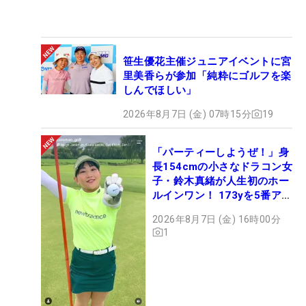
笹生優花主催ジュニアイベントに宮
里美香らが参加「純粋にゴルフを楽
しんでほしい」
2026年8月7日 (金) 07時15分
19
「パーティーしようぜ！」身
長154cmの小さなドラコン女
子・鈴木真緒が人生初のホー
ルインワン！ 173yを5番アイ
アンで会心のショット
2026年8月7日 (金) 16時00分
1