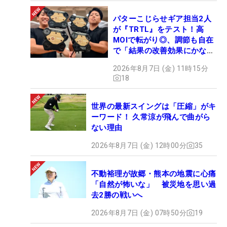
パターこじらせギア担当2人
が『TRTL』をテスト！高
MOIで転がり◎、調節も自在
で「結果の改善効果にかなり
の意外性」
2026年8月7日 (金) 11時15分
18
世界の最新スイングは「圧縮」がキ
ーワード！ 久常涼が飛んで曲がら
ない理由
2026年8月7日 (金) 12時00分
35
不動裕理が故郷・熊本の地震に心痛
「自然が怖いな」 被災地を思い過
去2勝の戦いへ
2026年8月7日 (金) 07時50分
19