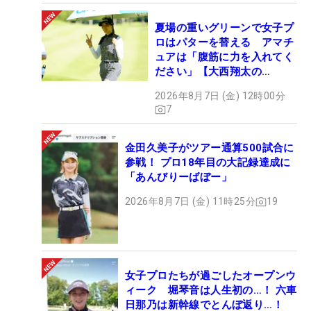
夏場の重いグリーンで女子プ
ロはパターを替える アマチ
ュアは「腹筋に力を入れてく
ださい」【大西翔太の
HOTSHOT】
2026年8月7日 (金) 12時00分
7
金田久美子がツアー通算500試合に
参戦！ プロ18年目の大記録達成に
「あんびりーばぼー」
2026年8月7日 (金) 11時25分
19
女子プロたちが過ごしたオープンウ
ィーク 堀琴音は人生初の…！ 六車
日那乃は新幹線でとんぼ返り…！