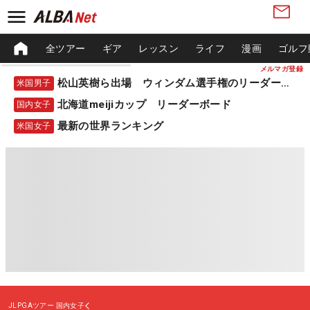
全ツアー
ギア
レッスン
ライフ
漫画
ゴルフ
メルマガ登録
松山英樹ら出場 ウィンダム選手権のリーダーボード
米国男子
北海道meijiカップ リーダーボード
国内女子
最新の世界ランキング
米国女子
JLPGAツアー
国内女子