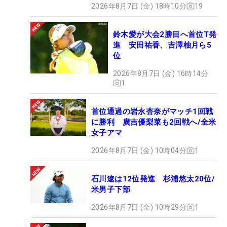
2026年8月7日 (金) 18時10分
19
鈴木愛が大会2勝目へ首位T発
進 安田祐香、吉澤柚月ら5
位
2026年8月7日 (金) 16時14分
1
首位通過の岩永杏奈がマッチ1回戦
に勝利 廣吉優梨菜も2回戦へ/全米
女子アマ
2026年8月7日 (金) 10時04分
1
石川遼は12位発進 杉浦悠太20位/
米男子下部
2026年8月7日 (金) 10時29分
1