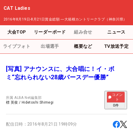
CAT Ladies
2016年8月19日-8月21日
賞金総額
―
大箱根カントリークラブ（神奈川県）
大会TOP
リーダーボード
組み合せ
ニュース
ライブフォト
出場選手
概要など
TV放送予定
[写真] アナウンスに、大合唱に！イ・ボ
ミ“忘れられない28歳バースデー優勝”
コメン
所属
ALBA Net編集部
ト
標 英俊
/
Hidetoshi Shimegi
0
件
配信日時：
2016年8月21日 19時09分