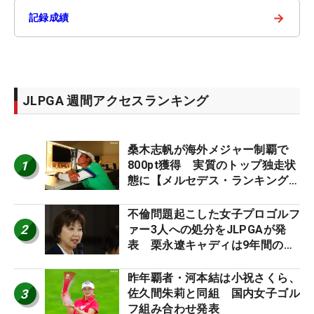
→
記録成績
JLPGA 週間アクセスランキング
桑木志帆が海外メジャー制覇で
1
800pt獲得 実質のトップ独走状
態に【メルセデス・ランキング番
外編】
不倫問題起こした女子プロゴルフ
2
ァー3人への処分をJLPGAが発
表 栗永遼キャディは9年間の立
ち入り禁止
昨年覇者・河本結は小祝さくら、
3
佐久間朱莉と同組 国内女子ゴル
フ組み合わせ発表