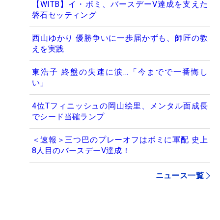
【WITB】イ・ボミ、バースデーV達成を支えた
磐石セッティング
西山ゆかり 優勝争いに一歩届かずも、師匠の教
えを実践
東浩子 終盤の失速に涙…「今までで一番悔し
い」
4位Tフィニッシュの岡山絵里、メンタル面成長
でシード当確ランプ
＜速報＞三つ巴のプレーオフはボミに軍配 史上
8人目のバースデーV達成！
ニュース一覧