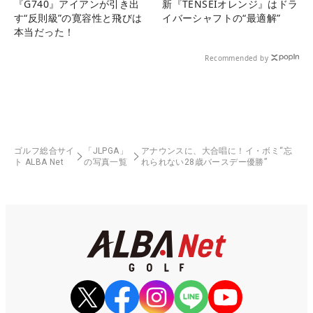
『G740』アイアンが引き出
新『TENSEIオレンジ』はドラ
す“反則級”の寛容性と飛びは
イバーシャフトの“最適解”
本当だった！
Recommended by
ゴルフ総合サイ
「JLPGA」
アナウンスに、大合唱に！イ・ボミ“忘
ト ALBA Net
の写真一覧
れられない28歳バースデー優勝”