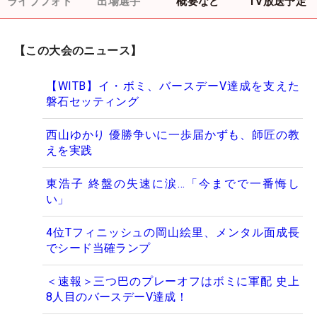
ライブフォト
出場選手
概要など
TV放送予定
【この大会のニュース】
【WITB】イ・ボミ、バースデーV達成を支えた
磐石セッティング
西山ゆかり 優勝争いに一歩届かずも、師匠の教
えを実践
東浩子 終盤の失速に涙…「今までで一番悔し
い」
4位Tフィニッシュの岡山絵里、メンタル面成長
でシード当確ランプ
＜速報＞三つ巴のプレーオフはボミに軍配 史上
8人目のバースデーV達成！