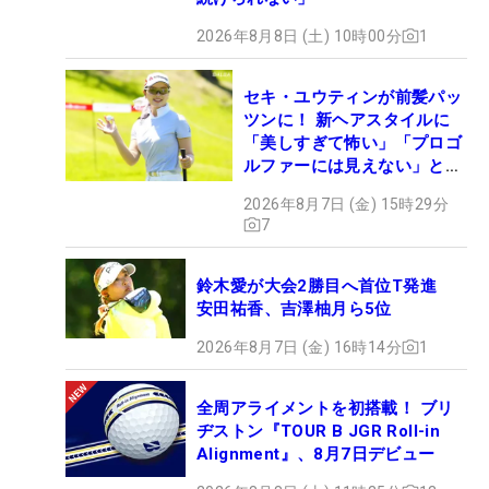
2026年8月8日 (土) 10時00分
1
セキ・ユウティンが前髪パッ
ツンに！ 新ヘアスタイルに
「美しすぎて怖い」「プロゴ
ルファーには見えない」とコ
メント殺到
2026年8月7日 (金) 15時29分
7
鈴木愛が大会2勝目へ首位T発進
安田祐香、吉澤柚月ら5位
2026年8月7日 (金) 16時14分
1
全周アライメントを初搭載！ ブリ
ヂストン『TOUR B JGR Roll-in
Alignment』、8月7日デビュー