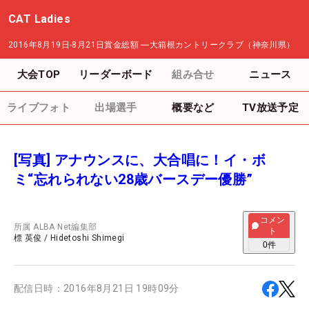
CAT Ladies
2016年8月19日-8月21日
賞金総額
―
大箱根カントリークラブ（神奈川県）
大会TOP
リーダーボード
組み合せ
ニュース
ライブフォト
出場選手
概要など
TV放送予定
[写真] アナウンスに、大合唱に！イ・ボ
ミ“忘れられない28歳バースデー優勝”
コメン
所属
ALBA Net編集部
ト
標 英俊
/
Hidetoshi Shimegi
0
件
配信日時：
2016年8月21日 19時09分