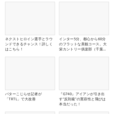
ネクストヒロイン選手とラウ
インター5分、都心から60分
ンドできるチャンス！詳しく
のフラットな美観コース。大
はこちら！
栄カントリー俱楽部（千葉
県）
パターこじらせ記者が
『G740』アイアンが引き出
「TRTL」で大改善
す“反則級”の寛容性と飛びは
本当だった！