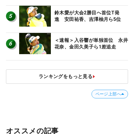
に」
鈴木愛が大会2勝目へ首位T発
5
進 安田祐香、吉澤柚月ら5位
＜速報＞入谷響が単独首位 永井
6
花奈、金田久美子ら1差追走
ランキングをもっと見る
ページ上部へ
オススメの記事