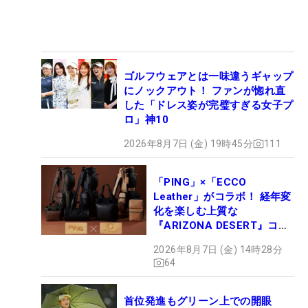
ゴルフウェアとは一味違うギャップ
にノックアウト！ ファンが惚れ直
した「ドレス姿が完璧すぎる女子プ
ロ」神10
2026年8月7日 (金) 19時45分
111
「PING」×「ECCO
Leather」がコラボ！ 経年変
化を楽しむ上質な
『ARIZONA DESERT』コレ
クション、9月15日限定デビ
2026年8月7日 (金) 14時28分
ュー
64
首位発進もグリーン上での開眼