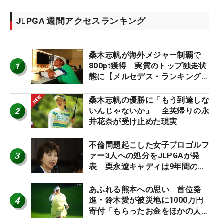
JLPGA 週間アクセスランキング
桑木志帆が海外メジャー制覇で
1
800pt獲得 実質のトップ独走状
態に【メルセデス・ランキング番
外編】
桑木志帆の優勝に「もう到達しな
2
いんじゃないか」 全英帰りの永
井花奈が受け止めた現実
不倫問題起こした女子プロゴルフ
3
ァー3人への処分をJLPGAが発
表 栗永遼キャディは9年間の立
ち入り禁止
あふれる熊本への思い 首位発
4
進・鈴木愛が被災地に1000万円
寄付「もらったお金をほかの人