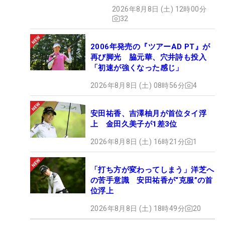
2026年8月8日 (土) 12時00分
32
2006年発売の『ツアーAD PT』が
再び脚光 脇元華、穴井詩も投入
「初速が強くなった感じ」
2026年8月8日 (土) 08時56分
4
安田祐香、吉澤柚月が首位タイ浮
上 金田久美子が1差3位
2026年8月8日 (土) 16時21分
1
「打ち方が変わってしまう」洋芝へ
の苦手意識 安田祐香が“克服”の首
位浮上
2026年8月8日 (土) 18時49分
20