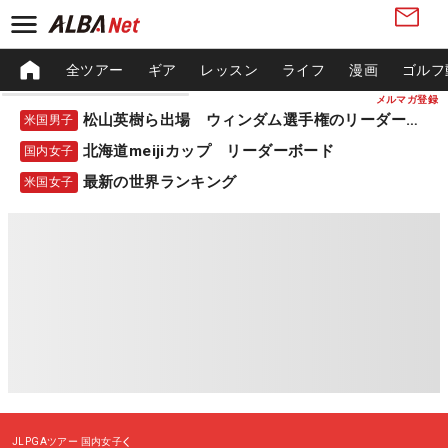
全ツアー
ギア
レッスン
ライフ
漫画
ゴルフ
メルマガ登録
松山英樹ら出場 ウィンダム選手権のリーダーボード
米国男子
北海道meijiカップ リーダーボード
国内女子
最新の世界ランキング
米国女子
JLPGAツアー
国内女子