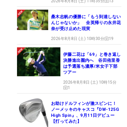
2026年8月8日 (土) 11時35分
13
桑木志帆の優勝に「もう到達しない
んじゃないか」 全英帰りの永井花
奈が受け止めた現実
2026年8月8日 (土) 10時30分
19
伊藤二花は「69」と巻き返し
決勝進出圏内へ 谷田侑里香
は予選落ち濃厚/米女子下部
ツアー
2026年8月8日 (土) 10時15分
1
お助けドルフィンが激スピンに！
ノーメッキのキャスコ『DW-125G
High Spin』、9月11日デビュー
【打ってみた】