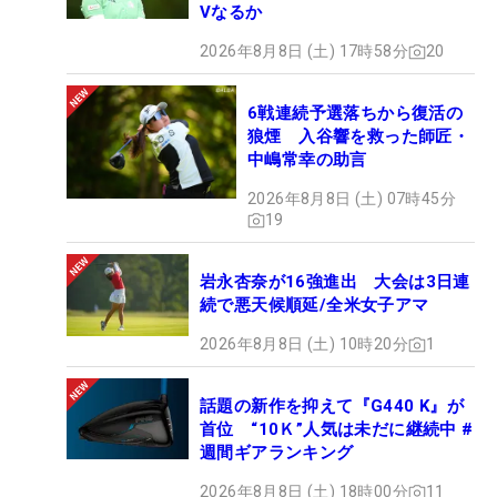
Vなるか
2026年8月8日 (土) 17時58分
20
6戦連続予選落ちから復活の
狼煙 入谷響を救った師匠・
中嶋常幸の助言
2026年8月8日 (土) 07時45分
19
岩永杏奈が16強進出 大会は3日連
続で悪天候順延/全米女子アマ
2026年8月8日 (土) 10時20分
1
話題の新作を抑えて『G440 K』が
首位 “10Ｋ”人気は未だに継続中 #
週間ギアランキング
2026年8月8日 (土) 18時00分
11