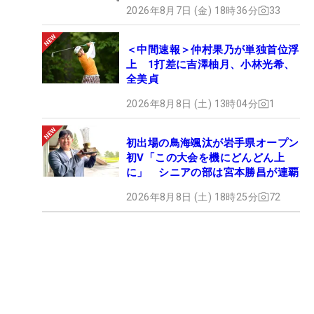
2026年8月7日 (金) 18時36分
33
＜中間速報＞仲村果乃が単独首位浮
上 1打差に吉澤柚月、小林光希、
全美貞
2026年8月8日 (土) 13時04分
1
初出場の鳥海颯汰が岩手県オープン
初V「この大会を機にどんどん上
に」 シニアの部は宮本勝昌が連覇
2026年8月8日 (土) 18時25分
72