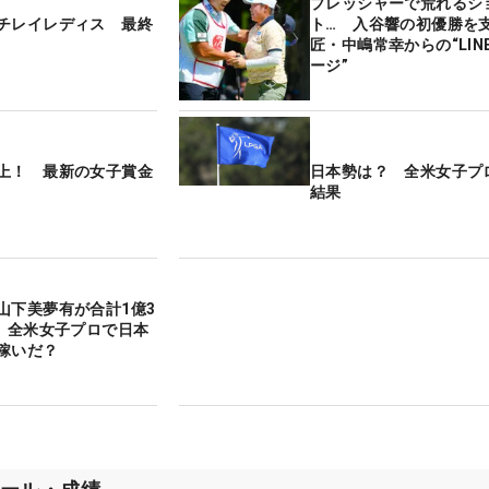
プレッシャーで荒れるシ
チレイレディス 最終
ト… 入谷響の初優勝を
匠・中嶋常幸からの“LIN
ージ”
上！ 最新の女子賞金
日本勢は？ 全米女子プ
結果
山下美夢有が合計1億3
超 全米女子プロで日本
稼いだ？