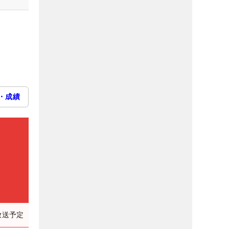
・成績
放送予定