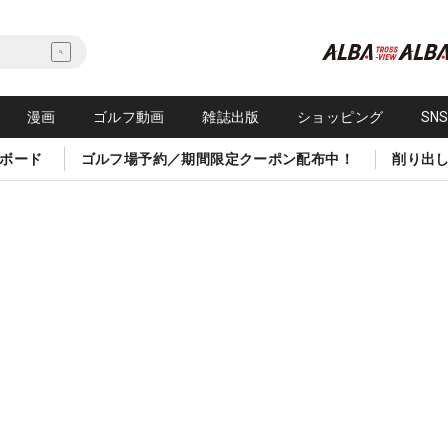
漫画
ゴルフ動画
雑誌出版
ショッピング
SN
ボード
ゴルフ場予約／期間限定クーポン配布中！
削り出