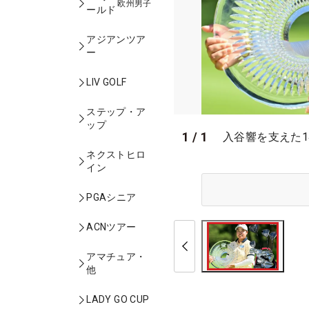
欧州男子
ールド
アジアンツア
ー
LIV GOLF
ステップ・ア
ップ
1
/
1
入谷響を支えた14
ネクストヒロ
イン
PGAシニア
ACNツアー
アマチュア・
他
LADY GO CUP