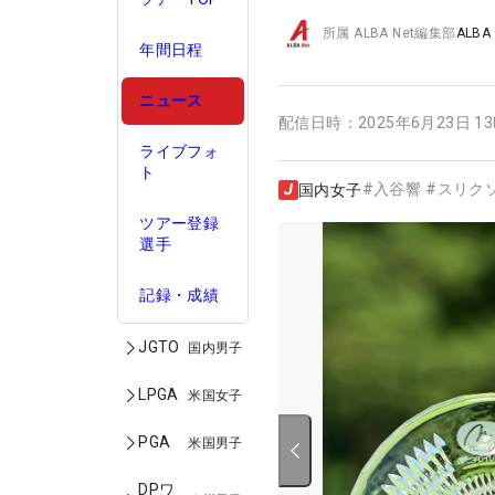
所属
ALBA Net編集部
ALBA
年間日程
ニュース
配信日時：
2025年6月23日 1
ライブフォ
ト
#
入谷響
#
スリク
国内女子
ツアー登録
選手
記録・成績
JGTO
国内男子
LPGA
米国女子
PGA
米国男子
DPワ