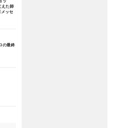
ョッ
支えた師
Eメッセ
ロの最終