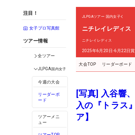
注目！
JLPGAツアー
国内女子
ニチレイレディス
女子プロ写真館
ツアー情報
ニチレイレディス
2025年6月20日-6月22日
賞
全ツアー
大会TOP
リーダーボード
JLPGA
国内女子
今週の大会
[写真] 入谷
リーダーボ
ード
入の『トラス』
ア】
ツアーメニ
ュー
ツアーTOP