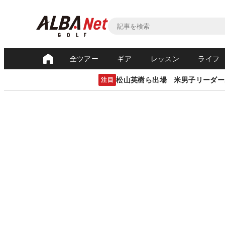
全ツアー
ギア
レッスン
ライフ
松山英樹ら出場 米男子リーダー
注目