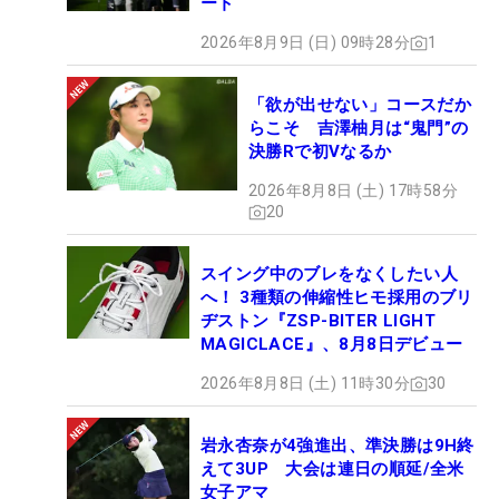
ート
2026年8月9日 (日) 09時28分
1
「欲が出せない」コースだか
らこそ 吉澤柚月は“鬼門”の
決勝Rで初Vなるか
2026年8月8日 (土) 17時58分
20
スイング中のブレをなくしたい人
へ！ 3種類の伸縮性ヒモ採用のブリ
ヂストン『ZSP-BITER LIGHT
MAGICLACE』、8月8日デビュー
2026年8月8日 (土) 11時30分
30
岩永杏奈が4強進出、準決勝は9H終
えて3UP 大会は連日の順延/全米
女子アマ