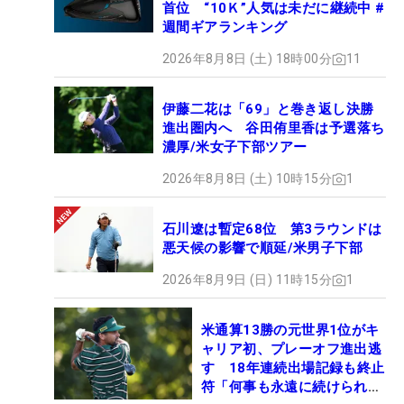
首位 “10Ｋ”人気は未だに継続中 #
週間ギアランキング
2026年8月8日 (土) 18時00分
11
伊藤二花は「69」と巻き返し決勝
進出圏内へ 谷田侑里香は予選落ち
濃厚/米女子下部ツアー
2026年8月8日 (土) 10時15分
1
石川遼は暫定68位 第3ラウンドは
悪天候の影響で順延/米男子下部
2026年8月9日 (日) 11時15分
1
米通算13勝の元世界1位がキ
ャリア初、プレーオフ進出逃
す 18年連続出場記録も終止
符「何事も永遠に続けられな