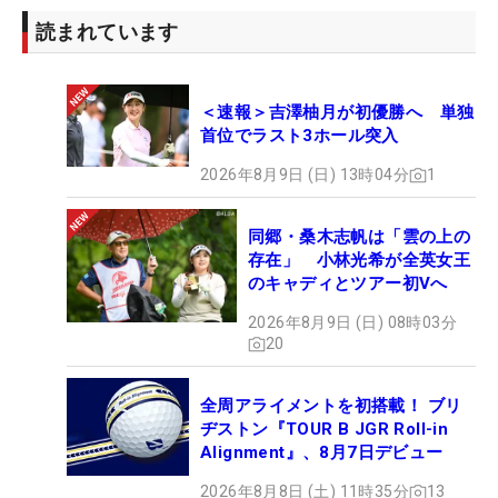
読まれています
＜速報＞吉澤柚月が初優勝へ 単独
首位でラスト3ホール突入
2026年8月9日 (日) 13時04分
1
同郷・桑木志帆は「雲の上の
存在」 小林光希が全英女王
のキャディとツアー初Vへ
2026年8月9日 (日) 08時03分
20
全周アライメントを初搭載！ ブリ
ヂストン『TOUR B JGR Roll-in
Alignment』、8月7日デビュー
2026年8月8日 (土) 11時35分
13