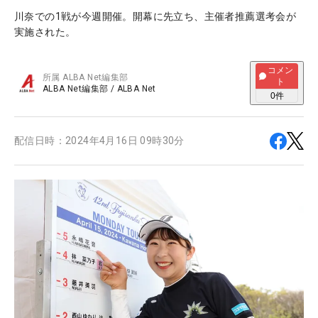
川奈での1戦が今週開催。開幕に先立ち、主催者推薦選考会が
実施された。
コメン
所属
ALBA Net編集部
ト
ALBA Net編集部
/
ALBA Net
0
件
配信日時：
2024年4月16日 09時30分