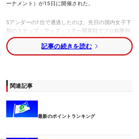
ーナメント）が15日に開催された。
5アンダーの1位で通過したのは、先日の国内女子下
部のステップ・アップ・ツアー開幕戦でプロ初勝利
を挙げた永嶋花音。2位タイの林菜乃子、ルーキー
記事の続きを読む
の上久保実咲、アマチュアの岩永杏奈も本戦出場権
を獲得した。
58人が出場し、14人が出場権を獲得。昨年6月に第
一子を出産した淺井咲希も選考会を突破。2022年
関連記事
11月以来のレギュラーツアー出場となる。
【選考会通過者】
永嶋花音
最新のポイントランキング
林菜乃子
上久保実咲