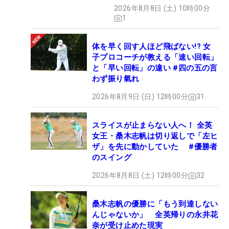
い」
2026年8月8日 (土) 10時00分
1
体を早く回す人ほど飛ばない!? 女
子プロコーチが教える「速い回転」
と「早い回転」の違い #四の五の言
わず振り氣れ
2026年8月9日 (日) 12時00分
31
スライスが止まらない人へ！ 全英
女王・桑木志帆は切り返しで「左ヒ
ザ」を先に動かしていた #優勝者
のスイング
2026年8月8日 (土) 12時00分
32
桑木志帆の優勝に「もう到達しない
んじゃないか」 全英帰りの永井花
奈が受け止めた現実