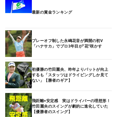
岩永杏奈（アマ）
藤井美羽
最新の賞金ランキング
西山ゆかり
辻梨恵
倉田珠里亜
横山珠々奈（アマ）
プレーオフ制した永嶋花音が満開の初V
伊藤二花（アマ）
「ハナサカ」でプロ3年目が“花”咲かす
稲垣那奈子
種子田香夏
神谷もも（アマ）
初優勝の竹田麗央、昨年よりパットが向上
淺井咲希
するも「スタッツはドライビングしか見て
ない」【勝者のギア】
飛距離×安定感 実はドライバーの理想形！
竹田麗央のスイングが劇的に進化していた
【優勝者のスイング】