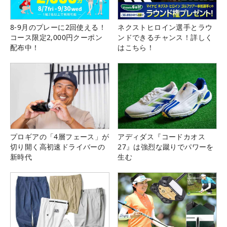
8-9月のプレーに2回使える！
ネクストヒロイン選手とラウ
コース限定2,000円クーポン
ンドできるチャンス！詳しく
配布中！
はこちら！
プロギアの「4層フェース」が
アディダス『コードカオス
切り開く高初速ドライバーの
27』は強烈な蹴りでパワーを
新時代
生む