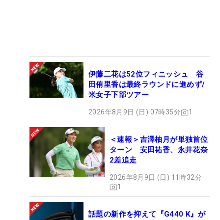
伊藤二花は52位フィニッシュ 谷
田侑里香は最終ラウンドに進めず/
米女子下部ツアー
2026年8月9日 (日) 07時35分
1
＜速報＞吉澤柚月が単独首位
ターン 安田祐香、永井花奈
2差追走
2026年8月9日 (日) 11時32分
1
話題の新作を抑えて『G440 K』が