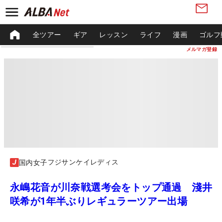
全ツアー
ギア
レッスン
ライフ
漫画
ゴルフ
メルマガ登録
フジサンケイレディス
国内女子
永嶋花音が川奈戦選考会をトップ通過 淺井
咲希が1年半ぶりレギュラーツアー出場