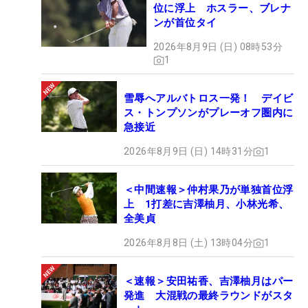
位に浮上 ホスラー、ブレナ
ンが首位タイ
2026年8月9日 (日) 08時53分
1
雪辱へアルバトロス一発！ デイビ
ス・トンプソンがプレーオフ圏内に
急接近
2026年8月9日 (日) 14時31分
1
＜中間速報＞仲村果乃が単独首位浮
上 1打差に吉澤柚月、小林光希、
全美貞
2026年8月8日 (土) 13時04分
1
＜速報＞安田祐香、吉澤柚月はパー
発進 大混戦の最終ラウンドがスタ