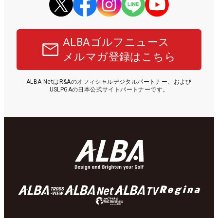
ALBAゴルフニュース
メルマガ登録はこちら
ALBA NetはR&Aのオフィシャルデジタルパートナー、および
USLPGAの日本公式サイトパートナーです。