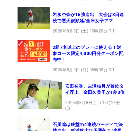
岩永杏奈が16強進出 大会は3日連
続で悪天候順延/全米女子アマ
2026年8月8日 (土) 10時20分
1
2組7名以上のプレーに使える！対
象コース限定4,000円分クーポン配
布中！
2026年8月9日 (日) 06時00分
1
安田祐香、吉澤柚月が首位タ
イ浮上 金田久美子が1差3位
2026年8月8日 (土) 16時21分
1
石川遼は終盤の4連続バーディで決
勝進出 杉浦悠太は予選落ち/米男