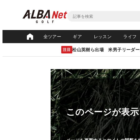
全ツアー
ギア
レッスン
ライフ
松山英樹ら出場 米男子リーダー
注目
このページが表示