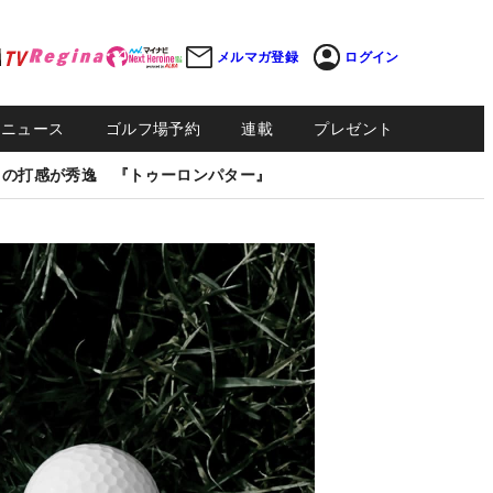
メルマガ登録
ログイン
Sニュース
ゴルフ場予約
連載
プレゼント
しの打感が秀逸 『トゥーロンパター』