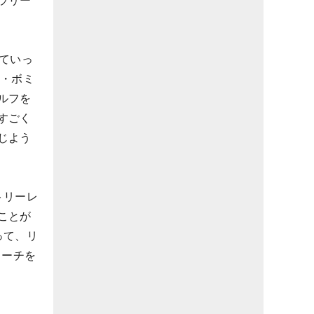
ラリー
ていっ
イ・ボミ
ルフを
すごく
じよう
トリーレ
ことが
って、リ
ローチを