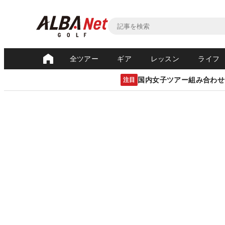
全ツアー
ギア
レッスン
ライフ
国内女子ツアー組み合わせ
注目