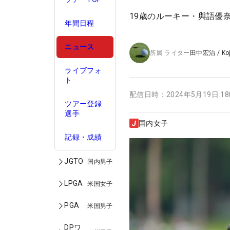
19歳のルーキー・與語優
年間日程
ニュース
所属
ライター
田中宏治
/
Ko
ライブフォ
ト
配信日時：
2024年5月19日 1
ツアー登録
選手
国内女子
記録・成績
JGTO
国内男子
LPGA
米国女子
PGA
米国男子
DPワ