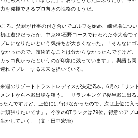
打ったら入ってくれました」。おっとりした口ぶりだが、ギャ
で力を発揮できるプロ向きの性格のようだ。
のころ。父親が仕事の付き合いでゴルフを始め、練習場につい
初は遊びだったが、中京GC石野コースで行われた今大会で
、プロになりたいという気持ちが大きくなった。「そんなにゴ
はなかったので、技術的なことは分からなかったんですけど、
、カッコ良かったというのが印象に残っています」。與語も同
き連れてプレーする未来を描いている。
来週のリゾートトラストレディスが決定済み。6月の「サン
ナメントから本戦出場を狙う。「リランキングで後半戦に出る
ったんですけど、上位には行けなかったので、次は上位に入
に頑張りたいです」。今季のQTランクは79位。得意のアプ
を生かしていく。（文・田中宏治）