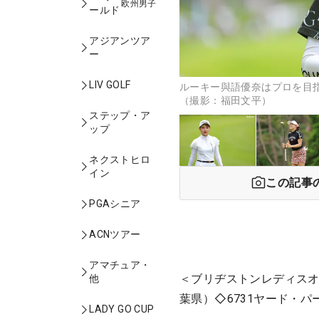
欧州男子
ールド
アジアンツア
ー
LIV GOLF
ルーキー與語優奈はプロを目
（撮影：福田文平）
ステップ・ア
ップ
ネクストヒロ
イン
この記事
PGAシニア
ACNツアー
アマチュア・
＜ブリヂストンレディスオ
他
葉県）◇6731ヤード・パー
LADY GO CUP