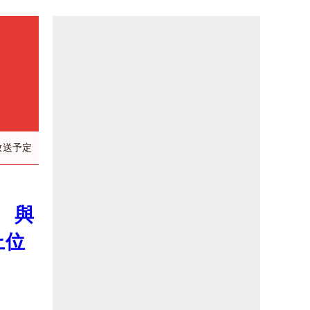
）
放送予定
 與
上位