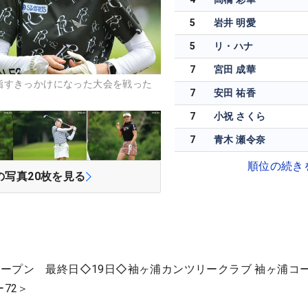
5
岩井 明愛
5
リ・ハナ
7
宮田 成華
指すきっかけになった大会を戦った
7
安田 祐香
7
小祝 さくら
7
青木 瀬令奈
順位の続き
の写真
20
枚を見る
ープン 最終日◇19日◇袖ヶ浦カンツリークラブ 袖ヶ浦コ
72＞