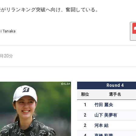
奈がリランキング突破へ向け、奮闘している。
ji Tanaka
8時20分
Round
4
順位
選手名
1
竹田 麗央
2
山下 美夢有
2
河本 結
4
髙橋 彩華