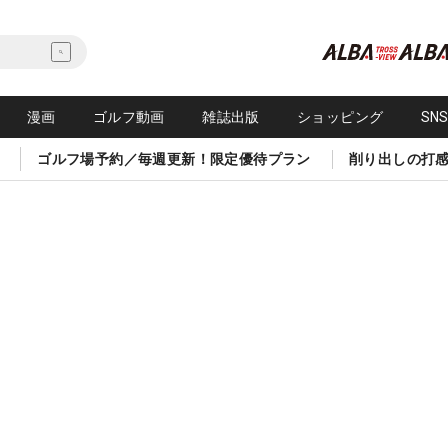
漫画
ゴルフ動画
雑誌出版
ショッピング
SN
ゴルフ場予約／毎週更新！限定優待プラン
削り出しの打