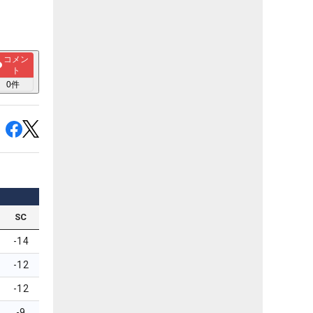
コメン
ト
0
件
SC
-14
-12
-12
-9