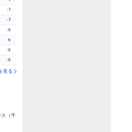
-7
-7
-6
-6
-6
-6
を見る
ース（千