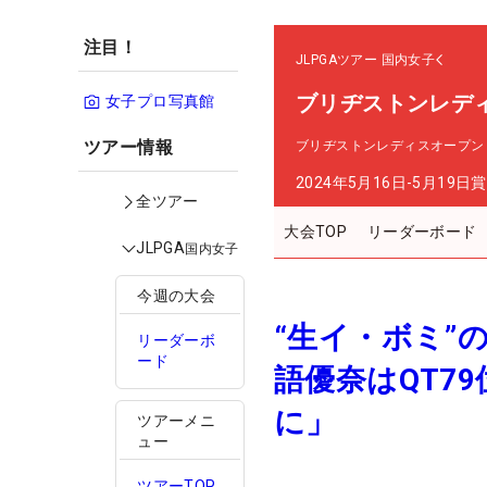
注目！
JLPGAツアー
国内女子
ブリヂストンレデ
女子プロ写真館
ツアー情報
ブリヂストンレディスオープン
2024年5月16日-5月19日
賞
全ツアー
大会TOP
リーダーボード
JLPGA
国内女子
今週の大会
“生イ・ボミ”
リーダーボ
ード
語優奈はQT7
に」
ツアーメニ
ュー
ツアーTOP