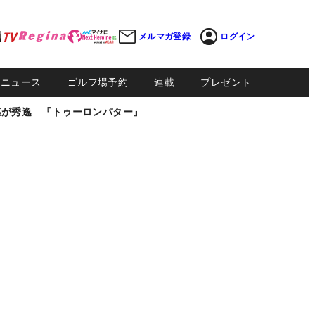
メルマガ登録
ログイン
Sニュース
ゴルフ場予約
連載
プレゼント
感が秀逸 『トゥーロンパター』