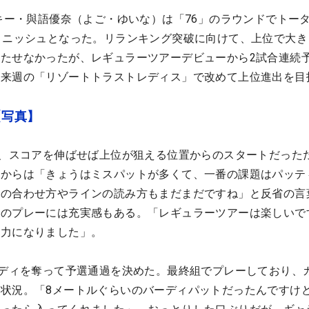
ーキー・與語優奈（よご・ゆいな）は「76」のラウンドでトータ
ィニッシュとなった。リランキング突破に向けて、上位で大き
たせなかったが、レギュラーツアーデビューから2試合連続
。来週の「リゾートトラストレディス」で改めて上位進出を目
【写真】
し、スコアを伸ばせば上位が狙える位置からのスタートだった
語からは「きょうはミスパットが多くて、一番の課題はパッテ
チの合わせ方やラインの読み方もまだまだですね」と反省の言
でのプレーには充実感もある。「レギュラーツアーは楽しいで
も力になりました」。
ーディを奪って予選通過を決めた。最終組でプレーしており、
状況。「8メートルぐらいのバーディパットだったんですけ