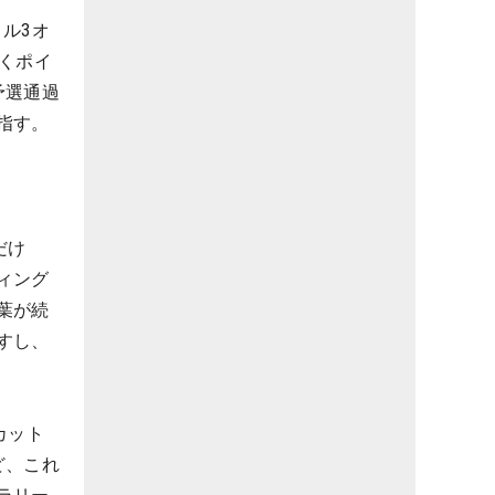
ル3オ
くポイ
予選通過
指す。
だけ
ィング
葉が続
すし、
カット
ど、これ