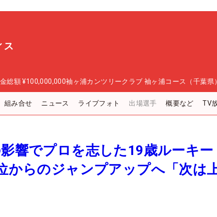
ィス
金総額
¥100,000,000
袖ヶ浦カンツリークラブ 袖ヶ浦コース（千葉県
組み合せ
ニュース
ライブフォト
出場選手
概要など
TV
の影響でプロを志した19歳ルーキー
9位からのジャンプアップへ「次は