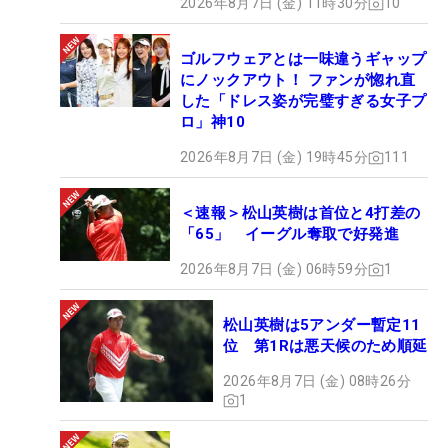
2026年8月7日 (金) 11時30分
10
ゴルフウェアとは一味違うギャップ
にノックアウト！ ファンが惚れ直
した「ドレス姿が完璧すぎる女子プ
ロ」神10
2026年8月7日 (金) 19時45分
111
＜速報＞松山英樹は首位と4打差の
「65」 イーグル奪取で好発進
2026年8月7日 (金) 06時59分
1
松山英樹は5アンダー暫定11
位 第1Rは悪天候のため順延
2026年8月7日 (金) 08時26分
1