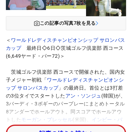
この記事の写真
7
枚を見る
＜
ワールドレディスチャンピオンシップ サロンパス
カップ
最終日◇6日◇茨城ゴルフ倶楽部 西コース
(6,649ヤード・パー72)＞
茨城ゴルフ倶楽部 西コースで開催された、国内女
子メジャー初戦「
ワールドレディスチャンピオンシ
ップ サロンパスカップ
」の最終日。首位とは3打差
の3位タイでスタートした
アン・ソンジュ
(韓国)が、
3バーディ・3ボギーのパープレーにまとめトータル
8アンダーでホールアウト。同スコアでホールアウ
トした
モーガン・プレッセル
(米国)、
インビー・パ
ーク
(韓国)とのプレーオフを制して逆転優勝を飾っ