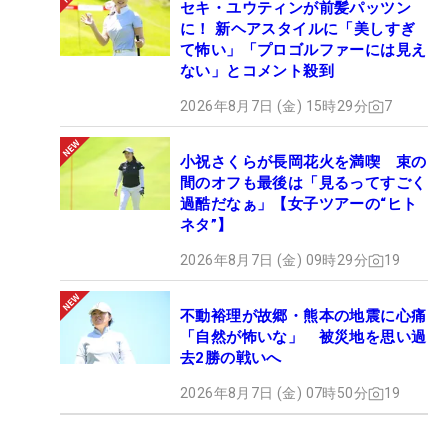
セキ・ユウティンが前髪パッツン
に！ 新ヘアスタイルに「美しすぎ
て怖い」「プロゴルファーには見え
ない」とコメント殺到
2026年8月7日 (金) 15時29分
7
小祝さくらが長岡花火を満喫 束の
間のオフも最後は「見るってすごく
過酷だなぁ」【女子ツアーの“ヒト
ネタ”】
2026年8月7日 (金) 09時29分
19
不動裕理が故郷・熊本の地震に心痛
「自然が怖いな」 被災地を思い過
去2勝の戦いへ
2026年8月7日 (金) 07時50分
19