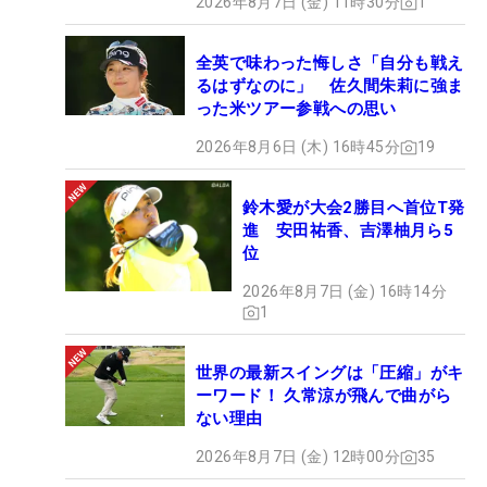
2026年8月7日 (金) 11時30分
1
全英で味わった悔しさ「自分も戦え
るはずなのに」 佐久間朱莉に強ま
った米ツアー参戦への思い
2026年8月6日 (木) 16時45分
19
鈴木愛が大会2勝目へ首位T発
進 安田祐香、吉澤柚月ら5
位
2026年8月7日 (金) 16時14分
1
世界の最新スイングは「圧縮」がキ
ーワード！ 久常涼が飛んで曲がら
ない理由
2026年8月7日 (金) 12時00分
35