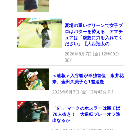
夏場の重いグリーンで女子プ
ロはパターを替える アマチ
ュアは「腹筋に力を入れてく
ださい」【大西翔太の
HOTSHOT】
2026年8月7日 (金) 12時00分
7
＜速報＞入谷響が単独首位 永井花
奈、金田久美子ら1差追走
2026年8月7日 (金) 12時42分
1
「61」マークのホスラーは勝てば
70人抜き！ 大逆転プレーオフ進
出なるか