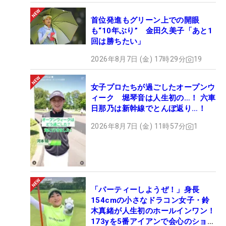
首位発進もグリーン上での開眼
も“10年ぶり” 金田久美子「あと1
回は勝ちたい」
2026年8月7日 (金) 17時29分
19
女子プロたちが過ごしたオープンウ
ィーク 堀琴音は人生初の…！ 六車
日那乃は新幹線でとんぼ返り…！
2026年8月7日 (金) 11時57分
1
「パーティーしようぜ！」身長
154cmの小さなドラコン女子・鈴
木真緒が人生初のホールインワン！
173yを5番アイアンで会心のショッ