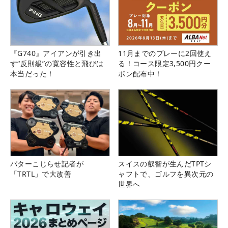
『G740』アイアンが引き出
11月までのプレーに2回使え
す“反則級”の寛容性と飛びは
る！コース限定3,500円クー
本当だった！
ポン配布中！
パターこじらせ記者が
スイスの叡智が生んだTPTシ
「TRTL」で大改善
ャフトで、ゴルフを異次元の
世界へ