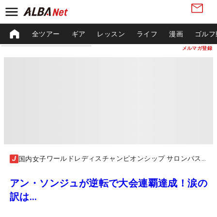
全ツアー
ギア
レッスン
ライフ
漫画
ゴルフ
メルマガ登録
ワールドレディスチャンピオンシップ サロンパスカップ
国内女子
アン・ソンジュが逆転で大会連覇達成！涙の
訳は…