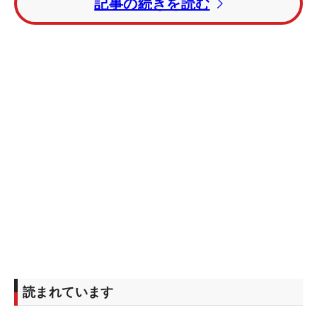
記事の続きを読む
た。
撮れたて！トーナメントLIVE写真館
終盤はアン、プレッセル、パークの3選手がトー
タル8アンダーで首位に並ぶが、アンは17番で痛恨
のボギーを叩いて後退。先にパークがホールアウト
していたため、アンは最終18番でバーディを奪うし
かなかった。
その18番でアンは、セカンドショットをピン右5
メートルにつけると、バーディパット執念でねじ込
み渾身のガッツポーズ。「18番でチャンスをくださ
った神様に感謝しました」メジャー優勝経験がある
2人相手のプレーオフとなった。
読まれています
勝負は1ホール目で決着。パークはセカンドショ