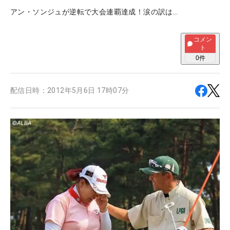
アン・ソンジュが逆転で大会連覇達成！涙の訳は…
コメン
ト
0
件
配信日時：
2012年5月6日 17時07分