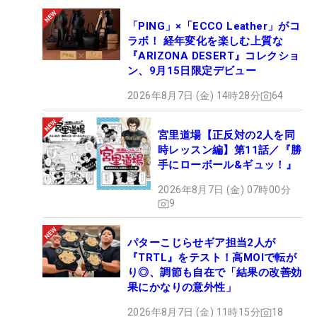
ットが右のバンカーにつかまり、プレッセルは手前
「PING」×「ECCO Leather」がコ
7メートル。アンは1.5メートルのチャンスにつける
ラボ！ 経年変化を楽しむ上質な
と、ただ1人バーディを奪い大会連覇を達成した。
『ARIZONA DESERT』コレクショ
ン、9月15日限定デビュー
2026年8月7日 (金) 14時28分
64
宮里道場【正反対の2人を同
時レッスン編】第11話／『勝
手にローボール&ギュッ！』
2026年8月7日 (金) 07時00分
9
パターこじらせギア担当2人が
『TRTL』をテスト！高MOIで転が
り◎、調節も自在で「結果の改善効
果にかなりの意外性」
2026年8月7日 (金) 11時15分
18