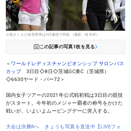
小祝さくらと稲見萌寧は3日連続で同組 （撮影：鈴木祥）
この記事の写真
1
枚を見る
＜
ワールドレディスチャンピオンシップ サロンパス
カップ
3日目◇8日◇茨城GC東C（茨城県）
◇6630ヤード・パー72＞
国内女子ツアーの2021年公式戦初戦は3日目の競技
がスタート。今年初のメジャー覇者の称号をかけた
戦いが、いよいよムービングデーに突入する。
大会は決勝Rへ きょうも写真を直送中【LIVEフォ