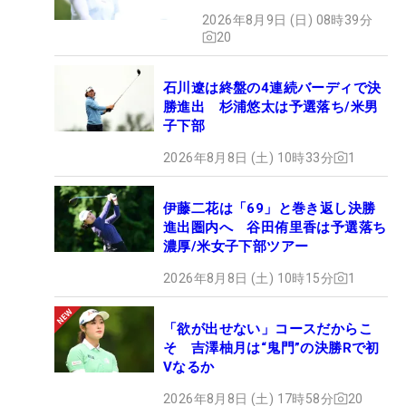
2026年8月9日 (日) 08時39分
20
石川遼は終盤の4連続バーディで決
勝進出 杉浦悠太は予選落ち/米男
子下部
2026年8月8日 (土) 10時33分
1
伊藤二花は「69」と巻き返し決勝
進出圏内へ 谷田侑里香は予選落ち
濃厚/米女子下部ツアー
2026年8月8日 (土) 10時15分
1
「欲が出せない」コースだからこ
そ 吉澤柚月は“鬼門”の決勝Rで初
Vなるか
2026年8月8日 (土) 17時58分
20