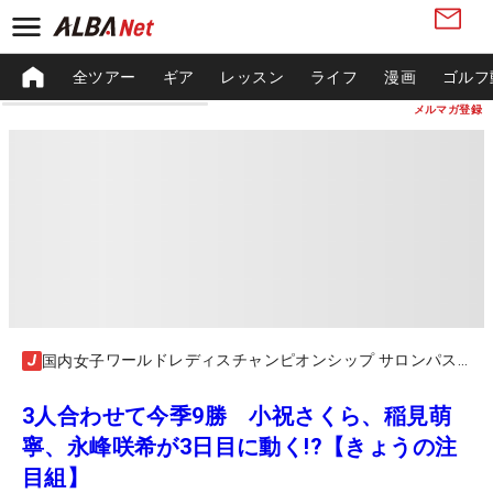
全ツアー
ギア
レッスン
ライフ
漫画
ゴルフ
メルマガ登録
ワールドレディスチャンピオンシップ サロンパスカップ
国内女子
3人合わせて今季9勝 小祝さくら、稲見萌
寧、永峰咲希が3日目に動く!?【きょうの注
目組】