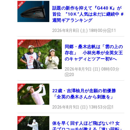
話題の新作を抑えて『G440 K』が
首位 “10Ｋ”人気は未だに継続中 #
週間ギアランキング
2026年8月8日 (土) 18時00分
11
同郷・桑木志帆は「雲の上の
存在」 小林光希が全英女王
のキャディとツアー初Vへ
2026年8月9日 (日) 08時03分
20
22歳・吉澤柚月が念願の初優勝
「全英の桑木さんから刺激を」
2026年8月9日 (日) 13時53分
1
体を早く回す人ほど飛ばない!? 女
子プロコーチが教える「速い回転」