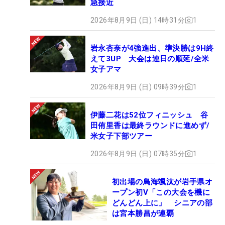
急接近
2026年8月9日 (日) 14時31分
1
岩永杏奈が4強進出、準決勝は9H終
えて3UP 大会は連日の順延/全米
女子アマ
2026年8月9日 (日) 09時39分
1
伊藤二花は52位フィニッシュ 谷
田侑里香は最終ラウンドに進めず/
米女子下部ツアー
2026年8月9日 (日) 07時35分
1
初出場の鳥海颯汰が岩手県オ
ープン初V「この大会を機に
どんどん上に」 シニアの部
は宮本勝昌が連覇