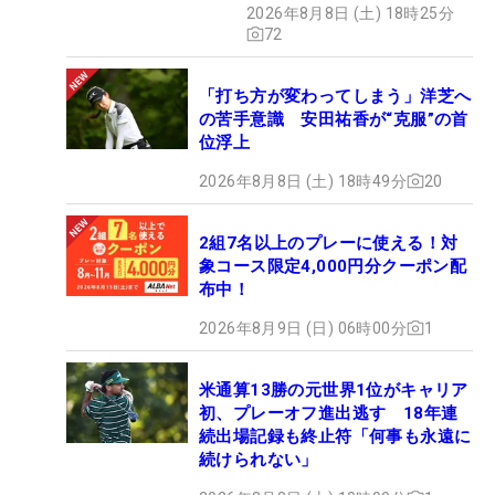
2026年8月8日 (土) 18時25分
72
「打ち方が変わってしまう」洋芝へ
の苦手意識 安田祐香が“克服”の首
位浮上
2026年8月8日 (土) 18時49分
20
2組7名以上のプレーに使える！対
象コース限定4,000円分クーポン配
布中！
2026年8月9日 (日) 06時00分
1
米通算13勝の元世界1位がキャリア
初、プレーオフ進出逃す 18年連
続出場記録も終止符「何事も永遠に
続けられない」