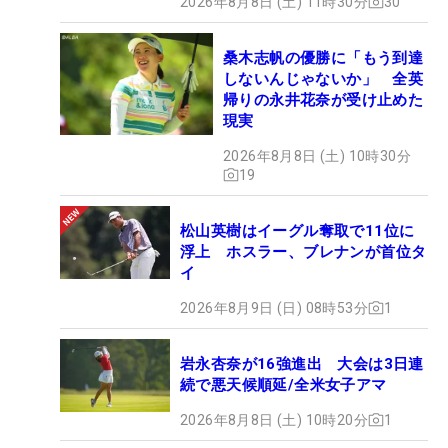
2026年8月8日 (土) 11時30分
30
桑木志帆の優勝に「もう到達
しないんじゃないか」 全英
帰りの永井花奈が受け止めた
現実
2026年8月8日 (土) 10時30分
19
松山英樹はイーグル奪取で11位に
浮上 ホスラー、ブレナンが首位タ
イ
2026年8月9日 (日) 08時53分
1
岩永杏奈が16強進出 大会は3日連
続で悪天候順延/全米女子アマ
2026年8月8日 (土) 10時20分
1