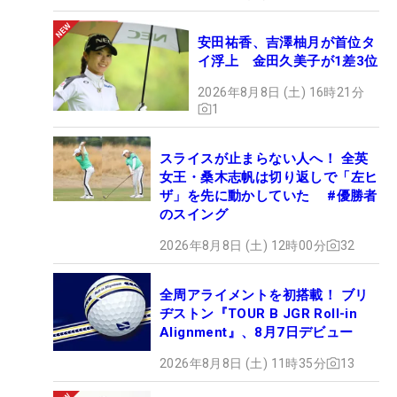
安田祐香、吉澤柚月が首位タ
イ浮上 金田久美子が1差3位
2026年8月8日 (土) 16時21分
1
スライスが止まらない人へ！ 全英
女王・桑木志帆は切り返しで「左ヒ
ザ」を先に動かしていた #優勝者
のスイング
2026年8月8日 (土) 12時00分
32
全周アライメントを初搭載！ ブリ
ヂストン『TOUR B JGR Roll-in
Alignment』、8月7日デビュー
2026年8月8日 (土) 11時35分
13