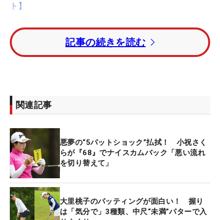
ト】
予選ラウンドを終えて首位に立つのは黄金世代の高
記事の続きを読む
橋彩華。ツアー未勝利でこれまでもたびたび上位進
出を果たしているが、決勝ラウンドで失速するケー
スが目立っていた。今回こそはの気持ちは強い。
上位勢には上田桃子、鈴木愛といった実力者もひし
関連記事
めくが、予選ラウンドでやや出遅れた実力者たちの
ジャンプアップも期待される。
悪夢の“5パットショック”払拭！ 小祝さく
なかでも、今季3勝の小祝さくら、今季5勝の稲見萌
らが『68』でナイスカムバック「悪い流れ
を切り替えて」
寧、今季1勝の永峰咲希の組に注目。小祝は今年に
入って2勝。稲見はなんと4勝。そして永峰は昨年9
月の「日本女子プロゴルフ選手権コニカミノルタ
大里桃子のパッティングが面白い！ 握り
杯」でメジャー制覇を遂げている。
は「気分で」3種類、中尺“未満”パターで入