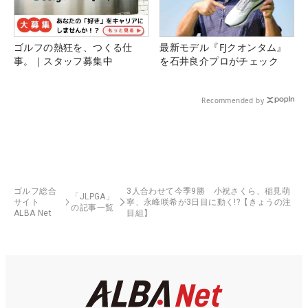
ゴルフの熱狂を、つくる仕
最新モデル『FJクオンタム』
事。｜スタッフ募集中
を石井良介プロがチェック
Recommended by
ゴルフ総合
3人合わせて今季9勝 小祝さくら、稲見萌
「JLPGA」
サイト
寧、永峰咲希が3日目に動く!?【きょうの注
の記事一覧
ALBA Net
目組】