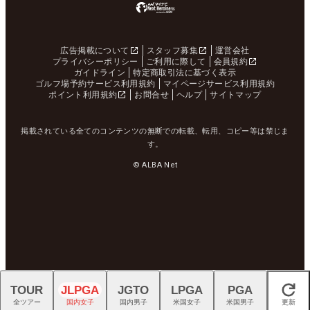
広告掲載について
スタッフ募集
運営会社
プライバシーポリシー
ご利用に際して
会員規約
ガイドライン
特定商取引法に基づく表示
ゴルフ場予約サービス利用規約
マイページサービス利用規約
ポイント利用規約
お問合せ
ヘルプ
サイトマップ
掲載されている全てのコンテンツの無断での転載、転用、コピー等は禁じま
す。
© ALBA Net
TOUR
JLPGA
JGTO
LPGA
PGA
閉じる
全ツアー
国内女子
国内男子
米国女子
米国男子
更新