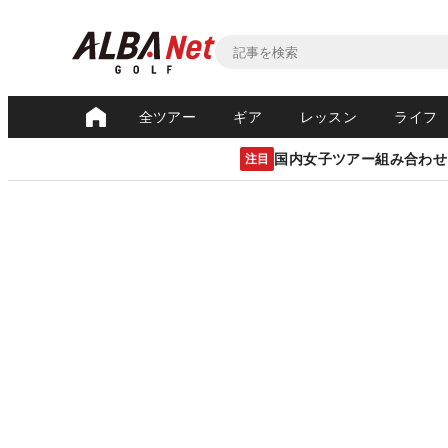
全ツアー
ギア
レッスン
ライフ
国内女子ツアー組み合わせ
注目