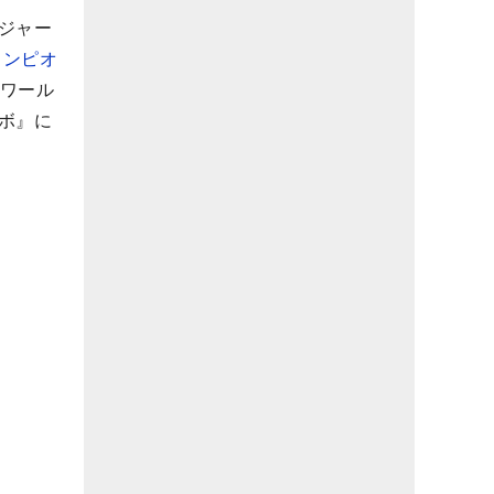
ジャー
ャンピオ
。ワール
ボ』に