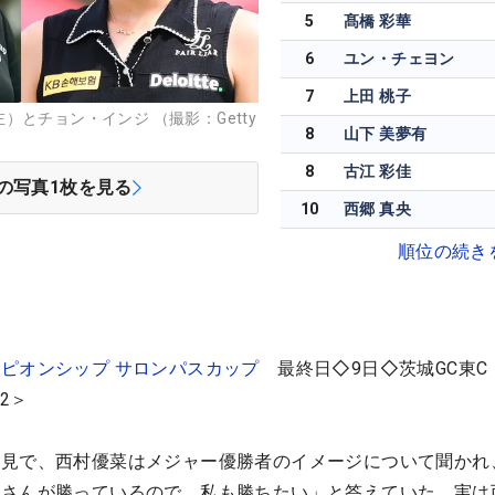
5
髙橋 彩華
6
ユン・チェヨン
7
上田 桃子
とチョン・インジ （撮影：Getty
8
山下 美夢有
8
古江 彩佳
の写真
1
枚を見る
10
西郷 真央
順位の続き
ピオンシップ サロンパスカップ
最終日◇9日◇茨城GC東C
2＞
会見で、西村優菜はメジャー優勝者のイメージについて聞かれ
ジ
さんが勝っているので、私も勝ちたい」と答えていた。実は