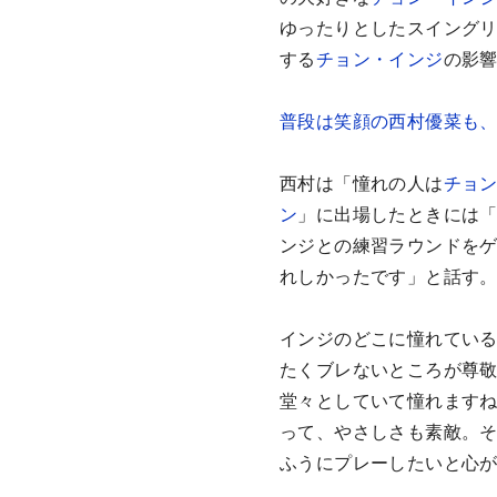
ゆったりとしたスイング
する
チョン・インジ
の影
普段は笑顔の西村優菜も、
西村は「憧れの人は
チョ
ン
」に出場したときには
ンジとの練習ラウンドを
れしかったです」と話す
インジのどこに憧れてい
たくブレないところが尊
堂々としていて憧れます
って、やさしさも素敵。
ふうにプレーしたいと心