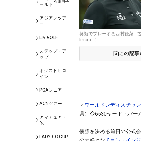
欧州男子
ールド
アジアンツア
ー
笑顔でプレーする西村優菜（左）
LIV GOLF
Images）
ステップ・ア
この記事
ップ
ネクストヒロ
イン
PGAシニア
ACNツアー
＜
ワールドレディスチャン
県）◇6630ヤード・パー7
アマチュア・
他
優勝を決める前日の公式
LADY GO CUP
の大好きな
チョン・イン