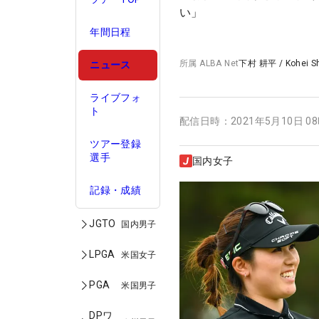
い」
年間日程
所属
ALBA Net
下村 耕平
/
Kohei 
ニュース
ライブフォ
ト
配信日時：
2021年5月10日 0
ツアー登録
選手
国内女子
記録・成績
JGTO
国内男子
LPGA
米国女子
PGA
米国男子
DPワ