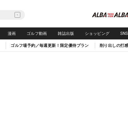
漫画
ゴルフ動画
雑誌出版
ショッピング
SN
ゴルフ場予約／毎週更新！限定優待プラン
削り出しの打