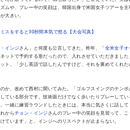
リズムや、プレー中の笑顔は、韓国出身で米国女子ツアーを主
響が大きい。
ミスをすると30秒間本気で怒る【大会写真】
ン・インジ
さん」と何度も公言してきた。昨年、「
全米女子オ
「ネットで予約する形だったので、入れさせていただきました
ゲット。「少し英語で話したんですけど、それを褒めてくれた
。
るのか、改めて西村に聞いてみた。「ゴルフスイングのテンポ
敬している部分です。技術面だけでなく歩いたりプレーしてい
ね。一緒に練習ラウンドしたときには、本当に気さくに話して
それから
チョン・インジ
さんのプレー中の笑顔を見習って、こ
がけています」と、インジへのリスペクトが止まらない。