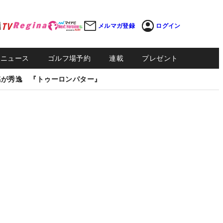
メルマガ登録
ログイン
Sニュース
ゴルフ場予約
連載
プレゼント
感が秀逸 『トゥーロンパター』