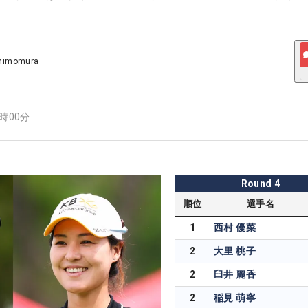
Shimomura
8時00分
Round
4
順位
選手名
1
西村 優菜
2
大里 桃子
2
臼井 麗香
2
稲見 萌寧