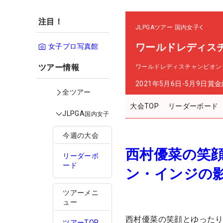
注目！
JLPGAツアー
国内女子
ワールドレディス
女子プロ写真館
ツアー情報
ワールドレディスチャンピオン
2021年5月6日-5月9日
賞金
全ツアー
大会TOP
リーダーボード
JLPGA
国内女子
今週の大会
西村優菜の笑
リーダーボ
ード
ン・インジの
ツアーメニ
ュー
西村優菜の笑顔とゆった
ツアーTOP