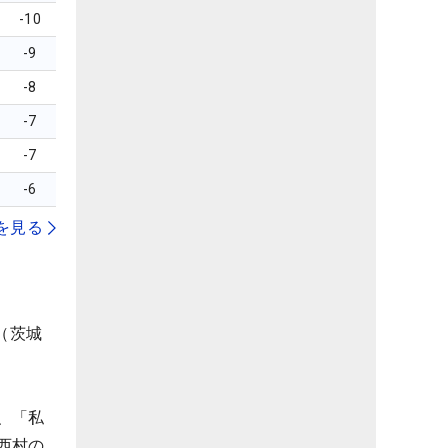
-10
-9
-8
-7
-7
-6
を見る
（茨城
、「私
西村の