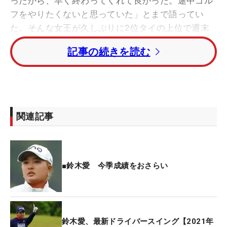
ったから、早く終わってくれて良かった。途中ゴル
フをやりたくないと思っていた」とまで語ってい
た。そんな女王が久しぶりに2位タイの上位で週末
を迎える。
記事の続きを読む
気持ちよくドライバーを振り抜く鈴木愛【写真】
今年に入ってもなかなか調子が上がらなかった鈴
木。転機が訪れたのは、2週間前の「フジサンケイ
関連記事
レディス」だった。頼んでいたキャディの体調が悪
くなり、急きょ、鈴木のクラブを長年担当している
ピンの浦山康雄氏が、鈴木のバッグを担ぐことにな
った。
■鈴木愛 今季成績をおさらい
ドライバーで左へのミスが目立っていた鈴木。それ
を見た浦山氏は「鈴木プロの持ち球はドローで、右
に打ち出してから左に戻ってくる。そのときはフッ
鈴木愛、最新ドライバースイング【2021年