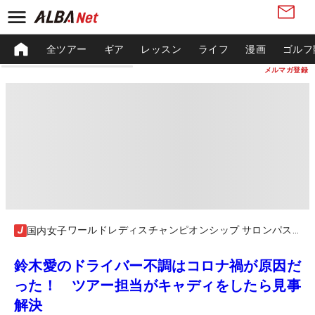
全ツアー
ギア
レッスン
ライフ
漫画
ゴルフ
メルマガ登録
ワールドレディスチャンピオンシップ サロンパスカップ
国内女子
鈴木愛のドライバー不調はコロナ禍が原因だ
った！ ツアー担当がキャディをしたら見事
解決