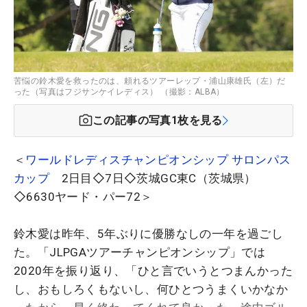
苦悩の鈴木愛を救ったのは、頼れるツアーレップ・浦山康雄氏（左）だ
った（写真はフジサンケイレディス） （撮影：ALBA）
この記事の写真
1
枚を見る
＜
ワールドレディスチャンピオンシップ サロンパス
カップ
2日目◇7日◇茨城GC東C（茨城県）
◇6630ヤード・パー72＞
鈴木愛は昨年、5年ぶりに優勝なしの一年を過ごし
た。「JLPGAツアーチャンピオンシップ」では
2020年を振り返り、「ひと言でいうとつまんかった
し、おもしろくもないし、何ひとつうまくいかなか