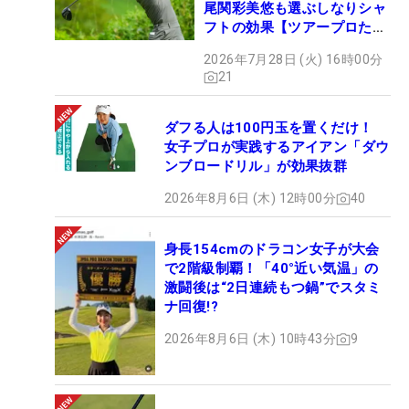
尾関彩美悠も選ぶしなりシャ
フトの効果【ツアープロたち
の“飛ばしギア”】
2026年7月28日 (火) 16時00分
21
ダフる人は100円玉を置くだけ！
女子プロが実践するアイアン「ダウ
ンブロードリル」が効果抜群
2026年8月6日 (木) 12時00分
40
身長154cmのドラコン女子が大会
で2階級制覇！「40°近い気温」の
激闘後は“2日連続もつ鍋”でスタミ
ナ回復!?
2026年8月6日 (木) 10時43分
9