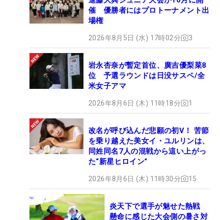
催 優勝者にはプロトーナメント出
場権
2026年8月5日 (水) 17時02分
3
岩永杏奈が暫定首位、廣吉優梨菜8
位 予選ラウンドは日没サスペ/全
米女子アマ
2026年8月6日 (木) 11時18分
1
改名が呼び込んだ悲願の初V！ 苦節
を乗り越えた美女イ・ユルリンは、
同姓同名7人の混戦から這い上がっ
た“新星ヒロイン”
2026年8月6日 (木) 11時30分
15
炎天下で選手が魅せた熱戦
懸命に感じた大会側の暑さ対