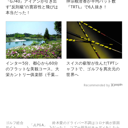
『G740』アイアンが引き出
仲宗根澄香が平均パット数
す“反則級”の寛容性と飛びは
『TRTL』で6人抜き！
本当だった！
インター5分、都心から60分
スイスの叡智が生んだTPTシ
のフラットな美観コース。大
ャフトで、ゴルフを異次元の
栄カントリー俱楽部（千葉
世界へ
県）
Recommended by
ゴルフ総合
鈴木愛のドライバー不調はコロナ禍が原因
「JLPGA」
サイト
だった！ ツアー担当がキャディをしたら