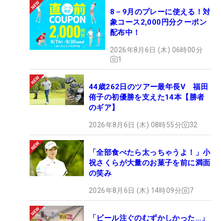
8－9月のプレーに使える！対
象コース2,000円分クーポン
配布中！
2026年8月6日 (木) 06時00分
1
44歳262日のツアー最年長V 福田
侑子の初優勝を支えた14本【勝者
のギア】
2026年8月6日 (木) 08時55分
32
「全部食べたら太っちゃうよ！」小
祝さくらが大量のお菓子を前に満面
の笑み
2026年8月6日 (木) 14時09分
7
「ビール注ぐのむずかしかった…」