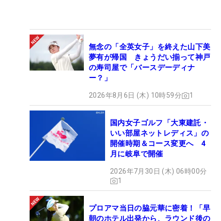
無念の「全英女子」を終えた山下美
夢有が帰国 きょうだい揃って神戸
の寿司屋で「バースデーディナ
ー？」
2026年8月6日 (木) 10時59分
1
国内女子ゴルフ「大東建託・
いい部屋ネットレディス」の
開催時期＆コース変更へ 4
月に岐阜で開催
2026年7月30日 (木) 06時00分
1
プロアマ当日の脇元華に密着！「早
朝のホテル出発から、ラウンド後の