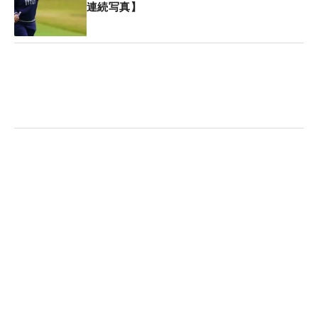
連続写真】
クの度合いが強くて左にミスしていた。もともと右
プッシュは出るけど、左へのミスは出るタイプでは
ない」と鈴木の変化に気づいた。
このエピソードで『何をいまさら』と思うかもしれ
ないが、昨年からのコロナ対策で、浦山氏をはじめ
とするツアーレップはコースの練習場には入れるも
のの、練習ラウンドや試合の様子を直接見ることが
できない。ところが、鈴木のバッグを担いだことで
「実際に見たのと、話で聞いていたのとは違う」と
浦山氏は感じたのだ。試合で鈴木に起こっているこ
とがようやく理解できた。