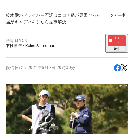
鈴木愛のドライバー不調はコロナ禍が原因だった！ ツアー担
当がキャディをしたら見事解決
コメン
所属
ALBA Net
ト
下村 耕平
/
Kohei Shimomura
0
件
配信日時：
2021年5月7日 20時00分