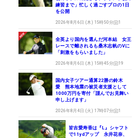
練習まで」忙しく過ごすプロの1日
を公開
2026年8月6日 (木) 15時50分
1
全英より国内を選んだ河本結 女王
レースで離されるも桑木志帆のVに
「刺激をもらいました」
2026年8月6日 (木) 15時45分
19
国内女子ツアー通算22勝の鈴木
愛 熊本地震の被災者支援として
1000万円を寄付「謹んでお見舞い
申し上げます」
2026年8月4日 (火) 17時07分
1
皆吉愛寿香は『L』シャフト
で11ydアップ 永井花奈、