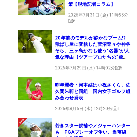
策【現地記者コラム】
2026年7月31日 (金) 11時55分
6
20年前のモデルが静かなブーム!?
飛ばし屋に変貌した菅沼菜々や神谷
そら、三ヶ島かなも使う“名器”が人
気な理由【ツアープロたちの“飛ば
しギア”】
2026年7月29日 (水) 14時02分
5
昨年覇者・河本結は小祝さくら、佐
久間朱莉と同組 国内女子ゴルフ組
み合わせ発表
2026年8月5日 (水) 12時20分
1
若きスター候補やメジャーハンター
も PGAプレーオフ争い、当落線