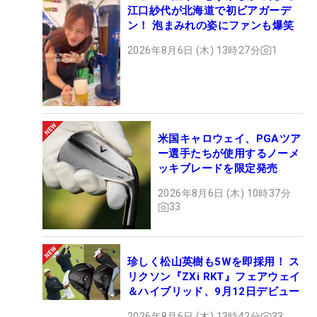
江口紗代が北海道で初ビアガーデ
ン！ 泡まみれの姿にファンも爆笑
2026年8月6日 (木) 13時27分
1
米国キャロウェイ、PGAツア
ー選手たちが使用するノーメ
ッキブレードを限定発売
2026年8月6日 (木) 10時37分
33
珍しく松山英樹も5Wを即採用！ ス
リクソン『ZXi RKT』フェアウェイ
＆ハイブリッド、9月12日デビュー
2026年8月6日 (木) 13時42分
33