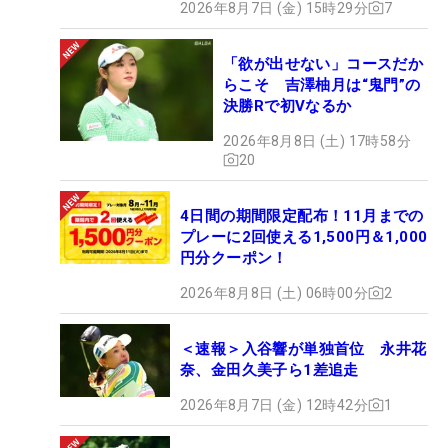
2026年8月7日 (金) 15時29分
7
「欲が出せない」コースだか
らこそ 吉澤柚月は“鬼門”の
決勝Rで初Vなるか
2026年8月8日 (土) 17時58分
20
4日間の期間限定配布！11月までの
プレーに2回使える1,500円＆1,000
円分クーポン！
2026年8月8日 (土) 06時00分
2
＜速報＞入谷響が単独首位 永井花
奈、金田久美子ら1差追走
2026年8月7日 (金) 12時42分
1