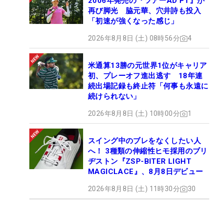
2006年発売の『ツアーAD PT』が
再び脚光 脇元華、穴井詩も投入
「初速が強くなった感じ」
2026年8月8日 (土) 08時56分
4
米通算13勝の元世界1位がキャリア
初、プレーオフ進出逃す 18年連
続出場記録も終止符「何事も永遠に
続けられない」
2026年8月8日 (土) 10時00分
1
スイング中のブレをなくしたい人
へ！ 3種類の伸縮性ヒモ採用のブリ
ヂストン『ZSP-BITER LIGHT
MAGICLACE』、8月8日デビュー
2026年8月8日 (土) 11時30分
30