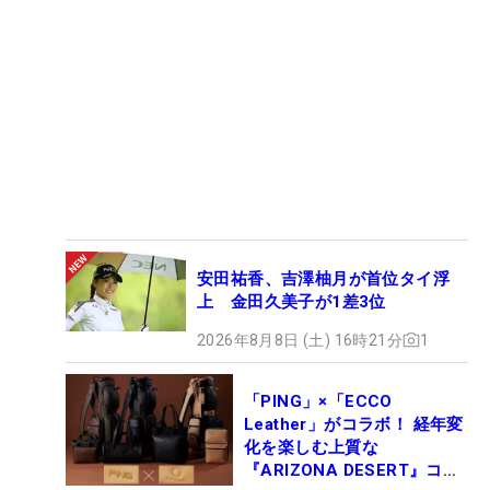
安田祐香、吉澤柚月が首位タイ浮
上 金田久美子が1差3位
2026年8月8日 (土) 16時21分
1
「PING」×「ECCO
Leather」がコラボ！ 経年変
化を楽しむ上質な
『ARIZONA DESERT』コレ