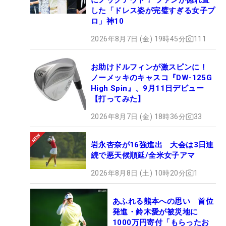
した「ドレス姿が完璧すぎる女子プ
ロ」神10
2026年8月7日 (金) 19時45分
111
お助けドルフィンが激スピンに！
ノーメッキのキャスコ『DW-125G
High Spin』、9月11日デビュー
【打ってみた】
2026年8月7日 (金) 18時36分
33
岩永杏奈が16強進出 大会は3日連
続で悪天候順延/全米女子アマ
2026年8月8日 (土) 10時20分
1
あふれる熊本への思い 首位
発進・鈴木愛が被災地に
1000万円寄付「もらったお