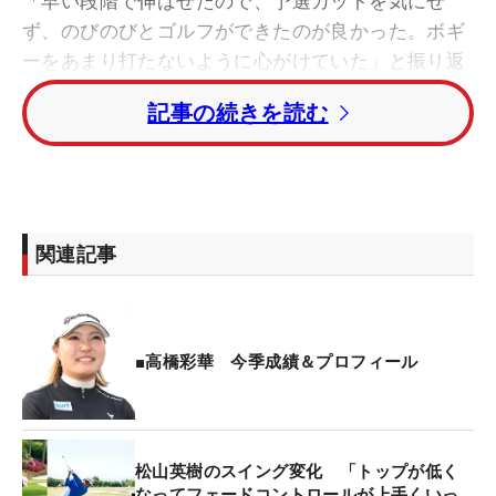
「早い段階で伸ばせたので、予選カットを気にせ
ず、のびのびとゴルフができたのが良かった。ボギ
ーをあまり打たないように心がけていた」と振り返
る。
記事の続きを読む
余裕さえ見える？ 会心のラウンドにニッコリ【写
真】
高橋はきのうの初日、16ホールを終えた時点で、1
関連記事
オーバーの下位に沈んでいた。17ホール目の8番パ
ー4では残り160ヤード弱から7番アイアンでショッ
トイン・イーグル。18番パー5でもきっちりバーデ
ィを奪って、2アンダーまでスコアを上げて良い形
■高橋彩華 今季成績＆プロフィール
で2日目を迎えていた。この20ホールで考えれば、
10個スコアを伸ばしたことになる。
松山英樹のスイング変化 「トップが低く
今年4月の「
ヤマハ
レディースオープン葛城」では
なってフェードコントロールが上手くいっ