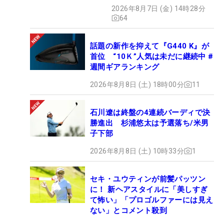
クション、9月15日限定デビ
2026年8月7日 (金) 14時28分
ュー
64
話題の新作を抑えて『G440 K』が
首位 “10Ｋ”人気は未だに継続中 #
週間ギアランキング
2026年8月8日 (土) 18時00分
11
石川遼は終盤の4連続バーディで決
勝進出 杉浦悠太は予選落ち/米男
子下部
2026年8月8日 (土) 10時33分
1
セキ・ユウティンが前髪パッツン
に！ 新ヘアスタイルに「美しすぎ
て怖い」「プロゴルファーには見え
ない」とコメント殺到