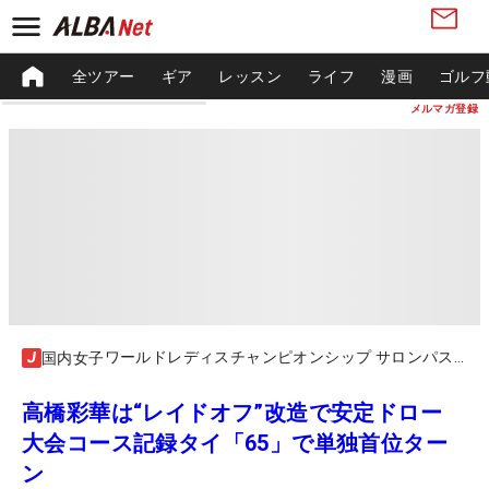
全ツアー
ギア
レッスン
ライフ
漫画
ゴルフ
メルマガ登録
ワールドレディスチャンピオンシップ サロンパスカップ
国内女子
高橋彩華は“レイドオフ”改造で安定ドロー
大会コース記録タイ「65」で単独首位ター
ン