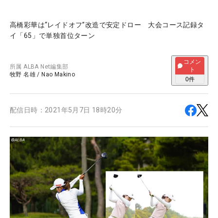
高橋彩華は“レイドオフ”改造で安定ドロー 大会コース記録タ
イ「65」で単独首位ターン
コメン
所属
ALBA Net編集部
ト
牧野 名雄
/
Nao Makino
0
件
配信日時：
2021年5月7日 18時20分