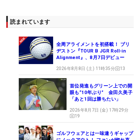
読まれています
全周アライメントを初搭載！ ブリ
ヂストン『TOUR B JGR Roll-in
Alignment』、8月7日デビュー
2026年8月8日 (土) 11時35分
13
首位発進もグリーン上での開
眼も“10年ぶり” 金田久美子
「あと1回は勝ちたい」
2026年8月7日 (金) 17時29分
19
ゴルフウェアとは一味違うギャップ
にノックアウト！ ファンが惚れ直