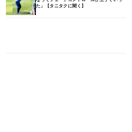
首位タイで最終日を迎えるも、稲見萌寧に逆転を許
た」【タニタクに聞く】
して3位。また、その翌々週の「KKT杯バンテリンレ
ディス」では単独トップで迎えた最終日に「79」と
崩れて15位タイ。初優勝に手が届きそうな位置には
来ているが、勝ちきれない試合が続いている。
悔しさが残るKKT杯バンテリンレディス帰りの空港
で、母・真由美さんから「毎週トップ10が目標でい
いじゃない」と励まされた。「そこから心が軽くな
った。無理して優勝争いを狙わなくてもいいかなと
思いました」と高橋は語る。『優勝争い』から『ト
ップテン10』に目標を下げたことで、「重苦しい感
じも減って、前より気楽にゴルフができるようにな
った」。