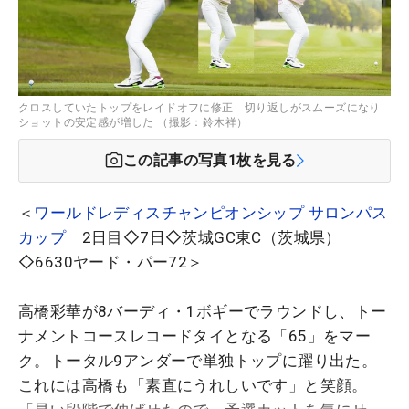
クロスしていたトップをレイドオフに修正 切り返しがスムーズになり
ショットの安定感が増した （撮影：鈴木祥）
この記事の写真
1
枚を見る
＜
ワールドレディスチャンピオンシップ サロンパス
カップ
2日目◇7日◇茨城GC東C（茨城県）
◇6630ヤード・パー72＞
高橋彩華が8バーディ・1ボギーでラウンドし、トー
ナメントコースレコードタイとなる「65」をマー
ク。トータル9アンダーで単独トップに躍り出た。
これには高橋も「素直にうれしいです」と笑顔。