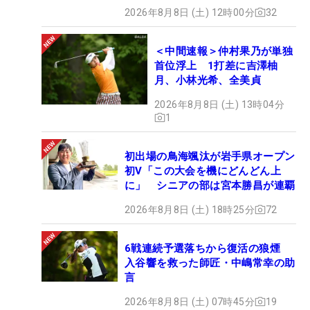
2026年8月8日 (土) 12時00分
32
＜中間速報＞仲村果乃が単独
首位浮上 1打差に吉澤柚
月、小林光希、全美貞
2026年8月8日 (土) 13時04分
1
初出場の鳥海颯汰が岩手県オープン
初V「この大会を機にどんどん上
に」 シニアの部は宮本勝昌が連覇
2026年8月8日 (土) 18時25分
72
6戦連続予選落ちから復活の狼煙
入谷響を救った師匠・中嶋常幸の助
言
2026年8月8日 (土) 07時45分
19