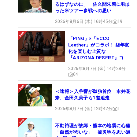
るはずなのに」 佐久間朱莉に強ま
った米ツアー参戦への思い
2026年8月6日 (木) 16時45分
19
「PING」×「ECCO
Leather」がコラボ！ 経年変
化を楽しむ上質な
『ARIZONA DESERT』コレ
クション、9月15日限定デビ
2026年8月7日 (金) 14時28分
ュー
64
＜速報＞入谷響が単独首位 永井花
奈、金田久美子ら1差追走
2026年8月7日 (金) 12時42分
1
不動裕理が故郷・熊本の地震に心痛
「自然が怖いな」 被災地を思い過