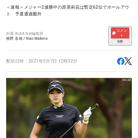
＜速報＞メジャー2連勝中の原英莉花は暫定62位でホールアウ
ト 予選通過圏外
コメン
所属
ALBA Net編集部
ト
牧野 名雄
/
Nao Makino
0
件
配信日時：
2021年5月7日 12時32分