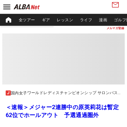
全ツアー
ギア
レッスン
ライフ
漫画
ゴルフ
メルマガ登録
ワールドレディスチャンピオンシップ サロンパスカップ
国内女子
＜速報＞メジャー2連勝中の原英莉花は暫定
62位でホールアウト 予選通過圏外