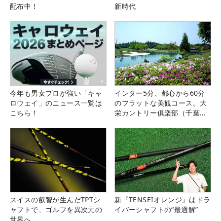
配布中！
新時代
今年も男女プロが強い「キャ
インター5分、都心から60分
ロウェイ」のニュース一覧は
のフラットな美観コース。大
こちら！
栄カントリー俱楽部（千葉
県）
スイスの叡智が生んだTPTシ
新『TENSEIオレンジ』はドラ
ャフトで、ゴルフを異次元の
イバーシャフトの“最適解”
世界へ