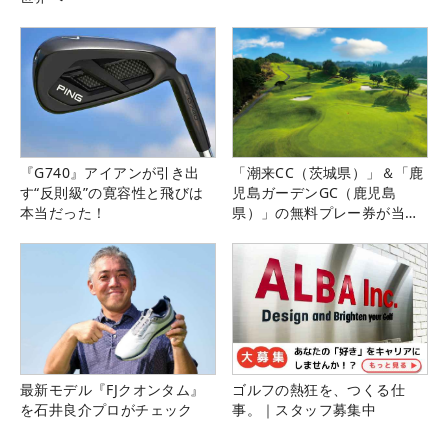
『G740』アイアンが引き出
「潮来CC（茨城県）」＆「鹿
す“反則級”の寛容性と飛びは
児島ガーデンGC（鹿児島
本当だった！
県）」の無料プレー券が当た
る！！
最新モデル『FJクオンタム』
ゴルフの熱狂を、つくる仕
を石井良介プロがチェック
事。｜スタッフ募集中