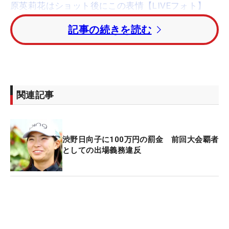
原英莉花はショット後にこの表情【LIVEフォト】
記事の続きを読む
現在のカットラインはトータル1オーバー・47位タ
イ。2つ伸ばした原だが、予選通過圏内には1打及ば
ず。決勝進出は後続の選手たち次第となっている。
トータル9アンダー・単独首位には、トーナメント
関連記事
コースレコードタイ「65」をたたき出した高橋彩
華。1打差2位タイには同じく「65」をマークした上
田桃子、昨季賞金女王の鈴木愛が続いている。
渋野日向子に100万円の罰金 前回大会覇者
としての出場義務違反
今年4勝の稲見萌寧はトータル1アンダー・28位タ
イ。賞金ランキング1位の小祝さくらも同順位で最
終18番をプレーしている。