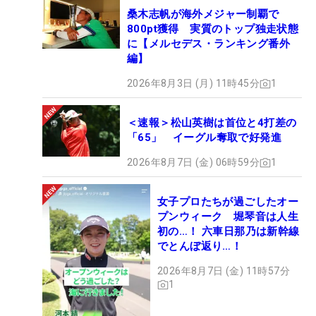
桑木志帆が海外メジャー制覇で
800pt獲得 実質のトップ独走状態
に【メルセデス・ランキング番外
編】
2026年8月3日 (月) 11時45分
1
＜速報＞松山英樹は首位と4打差の
「65」 イーグル奪取で好発進
2026年8月7日 (金) 06時59分
1
女子プロたちが過ごしたオー
プンウィーク 堀琴音は人生
初の…！ 六車日那乃は新幹線
でとんぼ返り…！
2026年8月7日 (金) 11時57分
1