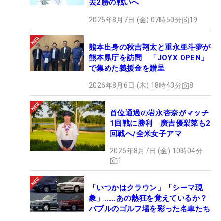
去2勝の戦いへ
2026年8月7日 (金) 07時50分
19
熊本出身の秋吉翔太と重永亜斗夢が
熊本県庁を訪問 「JOYX OPEN」
で集めた義援金を贈呈
2026年8月6日 (木) 18時43分
8
首位通過の岩永杏奈がマッチ
1回戦に勝利 廣吉優梨菜も2
回戦へ/全米女子アマ
2026年8月7日 (金) 10時04分
1
「いつかはクラウン」「シーマ現
象」……あの熱狂を覚えているか？
バブルのゴルフ場を彩った名車たち