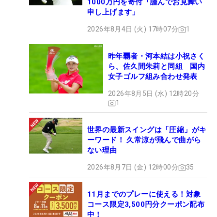
1000万円を寄付「謹んでお見舞い
申し上げます」
2026年8月4日 (火) 17時07分
1
昨年覇者・河本結は小祝さく
ら、佐久間朱莉と同組 国内
女子ゴルフ組み合わせ発表
2026年8月5日 (水) 12時20分
1
世界の最新スイングは「圧縮」がキ
ーワード！ 久常涼が飛んで曲がら
ない理由
2026年8月7日 (金) 12時00分
35
11月までのプレーに使える！対象
コース限定3,500円分クーポン配布
中！