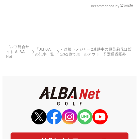
Recommended by
ゴルフ総合サ
「JLPGA」
＜速報＞メジャー2連勝中の原英莉花は暫
イト ALBA
の記事一覧
定62位でホールアウト 予選通過圏外
Net