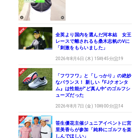
全英より国内を選んだ河本結 女王
レースで離されるも桑木志帆のVに
「刺激をもらいました」
2026年8月6日 (木) 15時45分
19
「フワフワ」と「しっかり」の絶妙
なバランス！ 新しい『FJクオンタ
ム』は性能が“ど真ん中”のゴルフシ
ューズだった
2026年8月7日 (金) 10時00分
14
笹生優花主催ジュニアイベントに宮
里美香らが参加「純粋にゴルフを楽
しんでほしい」