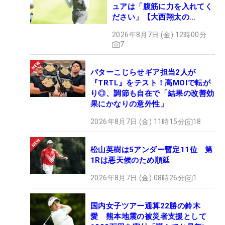
ュアは「腹筋に力を入れてく
ださい」【大西翔太の
HOTSHOT】
2026年8月7日 (金) 12時00分
7
パターこじらせギア担当2人が
『TRTL』をテスト！高MOIで転が
り◎、調節も自在で「結果の改善効
果にかなりの意外性」
2026年8月7日 (金) 11時15分
18
松山英樹は5アンダー暫定11位 第
1Rは悪天候のため順延
2026年8月7日 (金) 08時26分
1
国内女子ツアー通算22勝の鈴木
愛 熊本地震の被災者支援として