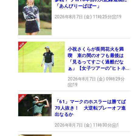
「あんびりーばぼー」
2026年8月7日 (金) 11時25分
19
小祝さくらが長岡花火を満
喫 束の間のオフも最後は
「見るってすごく過酷だな
ぁ」【女子ツアーの“ヒトネ
タ”】
2026年8月7日 (金) 09時29分
19
「61」マークのホスラーは勝てば
70人抜き！ 大逆転プレーオフ進
出なるか
2026年8月7日 (金) 11時30分
1