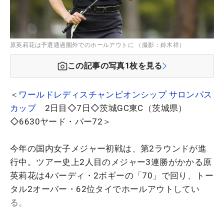
原英莉花は予選通過圏外でのホールアウトに （撮影：鈴木祥）
この記事の写真
1
枚を見る
＜
ワールドレディスチャンピオンシップ サロンパス
カップ
2日目◇7日◇茨城GC東C（茨城県）
◇6630ヤード・パー72＞
今年の国内女子メジャー初戦は、第2ラウンドが進
行中。ツアー史上2人目のメジャー3連勝がかかる原
英莉花は4バーディ・2ボギーの「70」で回り、トー
タル2オーバー・62位タイでホールアウトしてい
る。