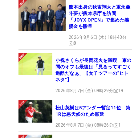
熊本出身の秋吉翔太と重永亜
斗夢が熊本県庁を訪問
「JOYX OPEN」で集めた義
援金を贈呈
2026年8月6日 (木) 18時43分
8
小祝さくらが長岡花火を満喫 束の
間のオフも最後は「見るってすごく
過酷だなぁ」【女子ツアーの“ヒト
ネタ”】
2026年8月7日 (金) 09時29分
19
松山英樹は5アンダー暫定11位 第
1Rは悪天候のため順延
2026年8月7日 (金) 08時26分
1