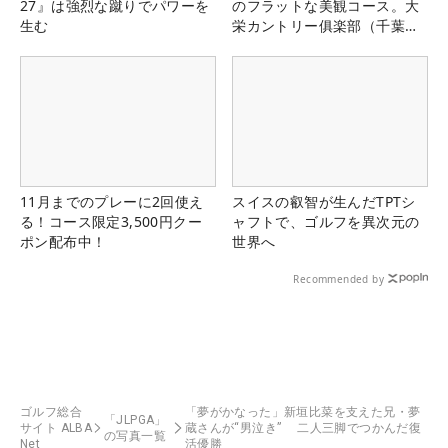
27』は強烈な蹴りでパワーを
のフラットな美観コース。大
生む
栄カントリー俱楽部（千葉
県）
11月までのプレーに2回使え
スイスの叡智が生んだTPTシ
る！コース限定3,500円クー
ャフトで、ゴルフを異次元の
ポン配布中！
世界へ
Recommended by
ゴルフ総合
「夢がかなった」新垣比菜を支えた兄・夢
「JLPGA」
サイト ALBA
蔵さんが“男泣き” 二人三脚でつかんだ復
の写真一覧
Net
活優勝