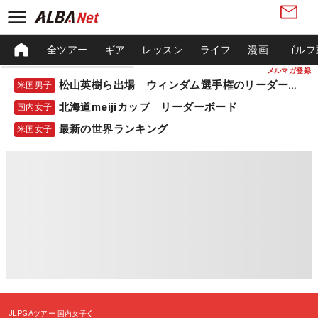
全ツアー
ギア
レッスン
ライフ
漫画
ゴルフ
メルマガ登録
松山英樹ら出場 ウィンダム選手権のリーダーボード
米国男子
北海道meijiカップ リーダーボード
国内女子
最新の世界ランキング
米国女子
JLPGAツアー
国内女子