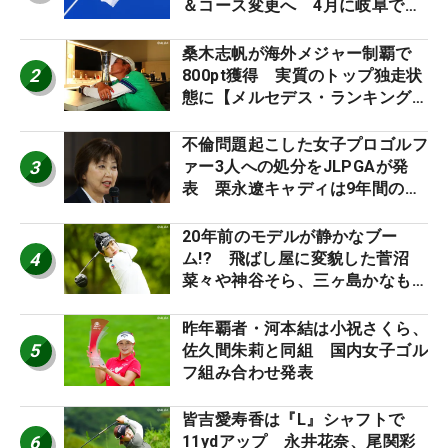
＆コース変更へ 4月に岐阜で開
催
桑木志帆が海外メジャー制覇で
2
800pt獲得 実質のトップ独走状
態に【メルセデス・ランキング番
外編】
不倫問題起こした女子プロゴルフ
3
ァー3人への処分をJLPGAが発
表 栗永遼キャディは9年間の立
ち入り禁止
20年前のモデルが静かなブー
4
ム!? 飛ばし屋に変貌した菅沼
菜々や神谷そら、三ヶ島かなも使
う“名器”が人気な理由【ツアープ
ロたちの“飛ばしギア”】
昨年覇者・河本結は小祝さくら、
5
佐久間朱莉と同組 国内女子ゴル
フ組み合わせ発表
皆吉愛寿香は『L』シャフトで
6
11ydアップ 永井花奈、尾関彩