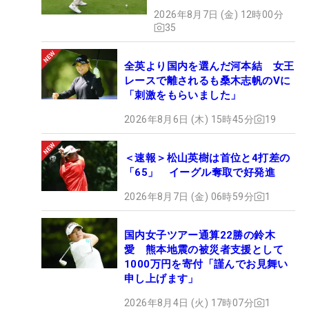
2026年8月7日 (金) 12時00分
35
全英より国内を選んだ河本結 女王
レースで離されるも桑木志帆のVに
「刺激をもらいました」
2026年8月6日 (木) 15時45分
19
＜速報＞松山英樹は首位と4打差の
「65」 イーグル奪取で好発進
2026年8月7日 (金) 06時59分
1
国内女子ツアー通算22勝の鈴木
愛 熊本地震の被災者支援として
1000万円を寄付「謹んでお見舞い
申し上げます」
2026年8月4日 (火) 17時07分
1