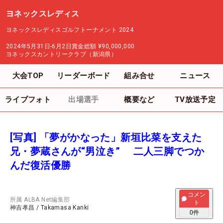
ヨネックスレディス
ヨネックスレディスゴルフトーナメント 2024
2024年5月31日-6月2日
賞金総額
¥90,000,000
ヨネックスカントリークラブ（新潟県）
大会TOP
リーダーボード
組み合せ
ニュース
ライブフォト
出場選手
概要など
TV放送予定
[写真] 「夢がかなった」新垣比菜を支えた
兄・夢蔵さんが“男泣き” 二人三脚でつか
んだ復活優勝
コメン
所属
ALBA Net編集部
ト
神吉孝昌
/
Takamasa Kanki
0
件