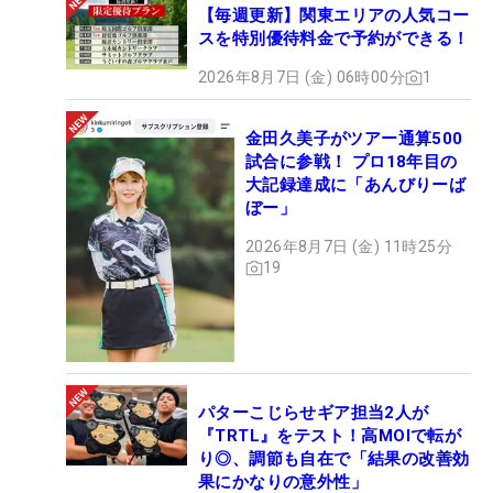
【毎週更新】関東エリアの人気コー
スを特別優待料金で予約ができる！
2026年8月7日 (金) 06時00分
1
金田久美子がツアー通算500
試合に参戦！ プロ18年目の
大記録達成に「あんびりーば
ぼー」
2026年8月7日 (金) 11時25分
19
パターこじらせギア担当2人が
『TRTL』をテスト！高MOIで転が
り◎、調節も自在で「結果の改善効
果にかなりの意外性」