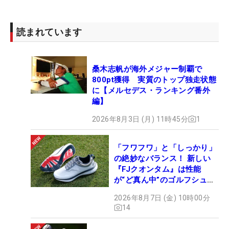
読まれています
桑木志帆が海外メジャー制覇で
800pt獲得 実質のトップ独走状態
に【メルセデス・ランキング番外
編】
2026年8月3日 (月) 11時45分
1
「フワフワ」と「しっかり」
の絶妙なバランス！ 新しい
『FJクオンタム』は性能
が“ど真ん中”のゴルフシュー
ズだった
2026年8月7日 (金) 10時00分
14