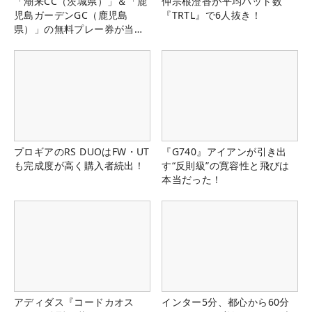
「潮来CC（茨城県）」＆「鹿
仲宗根澄香が平均パット数
児島ガーデンGC（鹿児島
『TRTL』で6人抜き！
県）」の無料プレー券が当た
る！！
プロギアのRS DUOはFW・UT
『G740』アイアンが引き出
も完成度が高く購入者続出！
す“反則級”の寛容性と飛びは
本当だった！
アディダス『コードカオス
インター5分、都心から60分