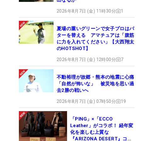
2026年8月7日 (金) 11時30分
1
夏場の重いグリーンで女子プロはパ
ターを替える アマチュアは「腹筋
に力を入れてください」【大西翔太
のHOTSHOT】
2026年8月7日 (金) 12時00分
7
不動裕理が故郷・熊本の地震に心痛
「自然が怖いな」 被災地を思い過
去2勝の戦いへ
2026年8月7日 (金) 07時50分
19
「PING」×「ECCO
Leather」がコラボ！ 経年変
化を楽しむ上質な
『ARIZONA DESERT』コレ