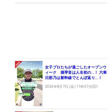
女子プロたちが過ごしたオープンウ
ィーク 堀琴音は人生初の…！ 六車
日那乃は新幹線でとんぼ返り…！
2026年8月7日 (金) 11時57分
1