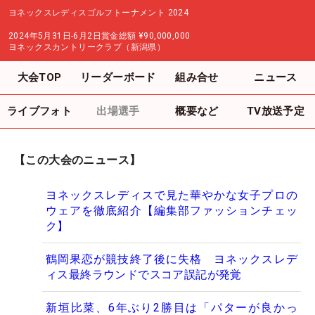
ヨネックスレディスゴルフトーナメント 2024
2024年5月31日-6月2日
賞金総額
¥90,000,000
ヨネックスカントリークラブ（新潟県）
大会TOP
リーダーボード
組み合せ
ニュース
ライブフォト
出場選手
概要など
TV放送予定
【この大会のニュース】
ヨネックスレディスで見た華やかな女子プロの
ウェアを徹底紹介【編集部ファッションチェッ
ク】
鶴岡果恋が競技終了後に失格 ヨネックスレデ
ィス最終ラウンドでスコア誤記が発覚
新垣比菜、6年ぶり2勝目は「パターが良かっ