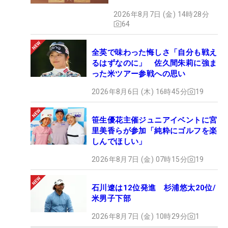
クション、9月15日限定デビ
2026年8月7日 (金) 14時28分
ュー
64
全英で味わった悔しさ「自分も戦え
るはずなのに」 佐久間朱莉に強ま
った米ツアー参戦への思い
2026年8月6日 (木) 16時45分
19
笹生優花主催ジュニアイベントに宮
里美香らが参加「純粋にゴルフを楽
しんでほしい」
2026年8月7日 (金) 07時15分
19
石川遼は12位発進 杉浦悠太20位/
米男子下部
2026年8月7日 (金) 10時29分
1