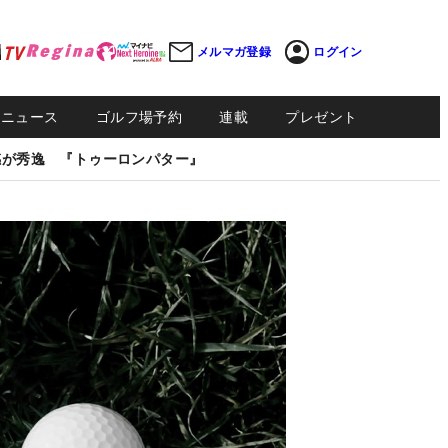
メルマガ登録
ログイン
Sニュース
ゴルフ場予約
連載
プレゼント
感が秀逸 『トゥーロンパター』