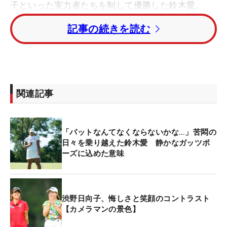
子といった実力者たちを制して優勝した鈴木愛。
「一番大きかった」という一打が14番のティショッ
記事の続きを読む
ト。右からの風に対して右に打ち出したが、打球は
風に乗って流されていく。左の林のなかに入ること
を覚悟したが、なんと木に当たってフェアウェイ
に。ソンジュと同スコアで並ぶ状況だけにとてつも
ないラッキーだった。
関連記事
よほどうれしかったのだろう。鈴木は優勝争い中に
も関わらず当たった木を探してペコリと一礼した。
「パットなんてなくならないかな…」苦悶の
この光景を撮影していた鈴木祥カメラマンも驚きを
日々を乗り越えた鈴木愛 静かなガッツポ
ーズに込めた意味
隠せなかった。
「最初は『何だろう』と見入ってしまったが、すぐ
に我に返りシャッターを押しました。優勝会見で
渋野日向子、悔しさと笑顔のコントラスト
【カメラマンの景色】
『久々のラッキーでした』と話していたようです
が、その後
PING
の関係者の方も『見ていても鈴木プ