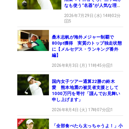
なも使う“名器”が人気な理由
【ツアープロたちの“飛ばし
2026年7月29日 (水) 14時02分
ギア”】
5
桑木志帆が海外メジャー制覇で
800pt獲得 実質のトップ独走状態
に【メルセデス・ランキング番外
編】
2026年8月3日 (月) 11時45分
1
国内女子ツアー通算22勝の鈴木
愛 熊本地震の被災者支援として
1000万円を寄付「謹んでお見舞い
申し上げます」
2026年8月4日 (火) 17時07分
1
「全部食べたら太っちゃうよ！」小