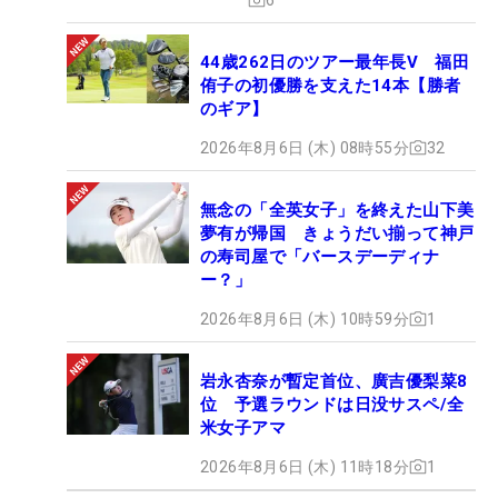
44歳262日のツアー最年長V 福田
侑子の初優勝を支えた14本【勝者
のギア】
2026年8月6日 (木) 08時55分
32
無念の「全英女子」を終えた山下美
夢有が帰国 きょうだい揃って神戸
の寿司屋で「バースデーディナ
ー？」
2026年8月6日 (木) 10時59分
1
岩永杏奈が暫定首位、廣吉優梨菜8
位 予選ラウンドは日没サスペ/全
米女子アマ
2026年8月6日 (木) 11時18分
1