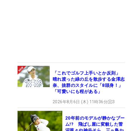
「これでゴルフ上手いとか反則」
晴れ渡った緑の丘を散歩する金澤志
奈、抜群のスタイルに「8頭身！」
「可愛いにも程がある」
2026年8月6日 (木) 11時36分
3
20年前のモデルが静かなブー
ム!? 飛ばし屋に変貌した菅
沼菜々や神谷そら、三ヶ島か