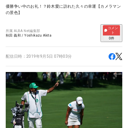
優勝争い中のお礼！？鈴木愛に訪れた久々の幸運【カメラマン
の景色】
コメン
所属
ALBA Net編集部
ト
秋田 義和
/
Yoshikazu Akita
0
件
配信日時：
2019年9月5日 07時03分