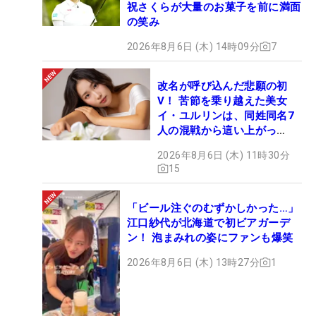
祝さくらが大量のお菓子を前に満面
の笑み
2026年8月6日 (木) 14時09分
7
改名が呼び込んだ悲願の初
V！ 苦節を乗り越えた美女
イ・ユルリンは、同姓同名7
人の混戦から這い上がっ
た“新星ヒロイン”
2026年8月6日 (木) 11時30分
15
「ビール注ぐのむずかしかった…」
江口紗代が北海道で初ビアガーデ
ン！ 泡まみれの姿にファンも爆笑
2026年8月6日 (木) 13時27分
1