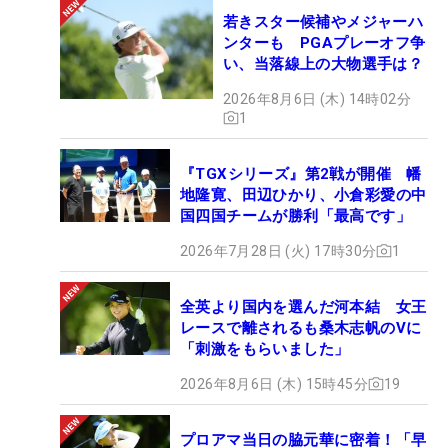
若きスター候補やメジャーハ
ンターも PGAプレーオフ争
い、当落線上の大物選手は？
2026年8月6日 (木) 14時02分
1
『TGXシリーズ』第2戦が開催 幡
地隆寛、田辺ひかり、小倉彩愛の中
国四国チームが勝利「最高です」
2026年7月28日 (火) 17時30分
1
全英より国内を選んだ河本結 女王
レースで離されるも桑木志帆のVに
「刺激をもらいました」
2026年8月6日 (木) 15時45分
19
プロアマ当日の脇元華に密着！「早