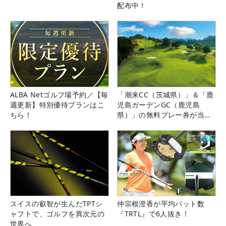
配布中！
ALBA Netゴルフ場予約／【毎
「潮来CC（茨城県）」＆「鹿
週更新】特別優待プランはこ
児島ガーデンGC（鹿児島
ちら！
県）」の無料プレー券が当た
る！！
スイスの叡智が生んだTPTシ
仲宗根澄香が平均パット数
ャフトで、ゴルフを異次元の
『TRTL』で6人抜き！
世界へ