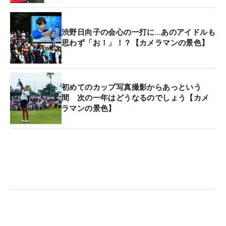
ロは今年は本当にアンラッキーが多かったんです』
と話していました。それだけにお礼を言いたくなっ
渋野日向子の会心の一打に…あのアイドルも
たんだと思います」（鈴木カメラマン）
思わず「お！」！？【カメラマンの景色】
ウイニングパットを決めた後もかみしめるようなガ
ッツポーズだったため、こちらにも驚いたという鈴
初めてのカップ写真撮影からあっという
木カメラマン。「不運やパッティングの不調を乗り
間 次の一年はどうなるのでしょう【カメ
越えての優勝でかみしめるようなガッツポーズでし
ラマンの景色】
たが、愛ちゃんらしいド派手なガッツポーズもまた
撮りたいですね」と次なる勝利を撮影する機会を心
待ちにした。