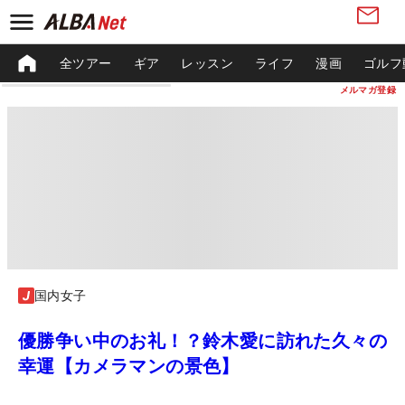
全ツアー
ギア
レッスン
ライフ
漫画
ゴルフ
メルマガ登録
国内女子
優勝争い中のお礼！？鈴木愛に訪れた久々の
幸運【カメラマンの景色】