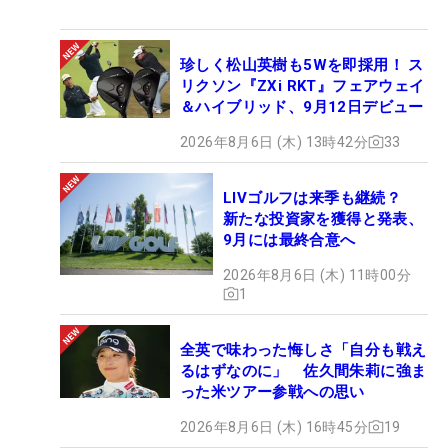
珍しく松山英樹も5Wを即採用！ ス
リクソン『ZXi RKT』フェアウェイ
＆ハイブリッド、9月12日デビュー
2026年8月6日 (木) 13時42分
33
LIVゴルフは来季も継続？
新たな投資家を獲得と発表、
9月には最終合意へ
2026年8月6日 (木) 11時00分
1
全英で味わった悔しさ「自分も戦え
るはずなのに」 佐久間朱莉に強ま
った米ツアー参戦への思い
2026年8月6日 (木) 16時45分
19