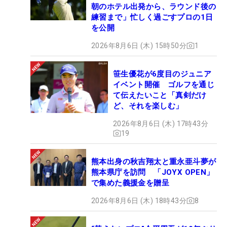
朝のホテル出発から、ラウンド後の
練習まで」忙しく過ごすプロの1日
を公開
2026年8月6日 (木) 15時50分
1
笹生優花が6度目のジュニア
イベント開催 ゴルフを通じ
て伝えたいこと「真剣だけ
ど、それを楽しむ」
2026年8月6日 (木) 17時43分
19
熊本出身の秋吉翔太と重永亜斗夢が
熊本県庁を訪問 「JOYX OPEN」
で集めた義援金を贈呈
2026年8月6日 (木) 18時43分
8