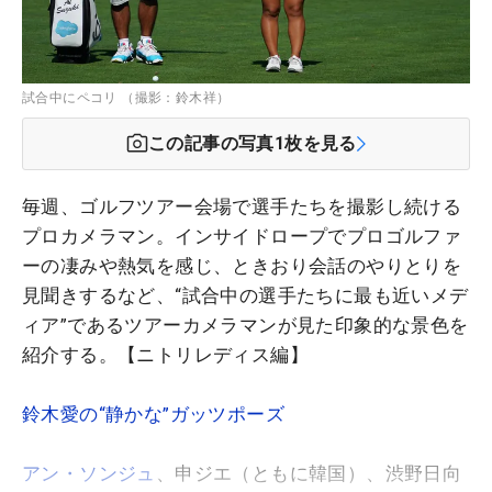
試合中にペコリ （撮影：鈴木祥）
この記事の写真
1
枚を見る
毎週、ゴルフツアー会場で選手たちを撮影し続ける
プロカメラマン。インサイドロープでプロゴルファ
ーの凄みや熱気を感じ、ときおり会話のやりとりを
見聞きするなど、“試合中の選手たちに最も近いメデ
ィア”であるツアーカメラマンが見た印象的な景色を
紹介する。【ニトリレディス編】
鈴木愛の“静かな”ガッツポーズ
アン・ソンジュ
、申ジエ（ともに韓国）、渋野日向