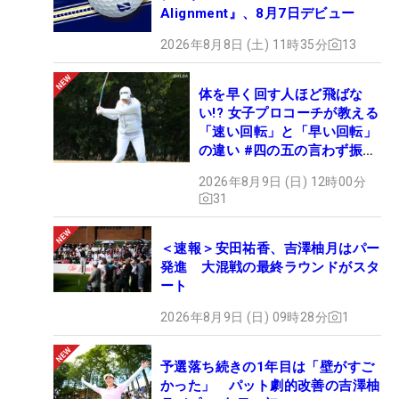
Alignment』、8月7日デビュー
2026年8月8日 (土) 11時35分
13
体を早く回す人ほど飛ばな
い!? 女子プロコーチが教える
「速い回転」と「早い回転」
の違い #四の五の言わず振り
氣れ
2026年8月9日 (日) 12時00分
31
＜速報＞安田祐香、吉澤柚月はパー
発進 大混戦の最終ラウンドがスタ
ート
2026年8月9日 (日) 09時28分
1
予選落ち続きの1年目は「壁がすご
かった」 パット劇的改善の吉澤柚