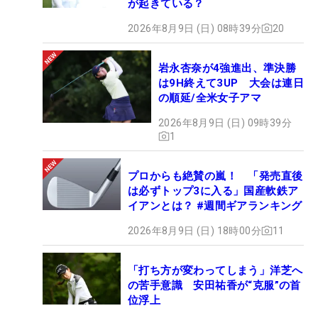
が起きている？
2026年8月9日 (日) 08時39分
20
岩永杏奈が4強進出、準決勝
は9H終えて3UP 大会は連日
の順延/全米女子アマ
2026年8月9日 (日) 09時39分
1
プロからも絶賛の嵐！ 「発売直後
は必ずトップ3に入る」国産軟鉄ア
イアンとは？ #週間ギアランキング
2026年8月9日 (日) 18時00分
11
「打ち方が変わってしまう」洋芝へ
の苦手意識 安田祐香が“克服”の首
位浮上