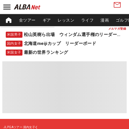
全ツアー
ギア
レッスン
ライフ
漫画
ゴルフ
メルマガ登録
松山英樹ら出場 ウィンダム選手権のリーダーボード
米国男子
北海道meijiカップ リーダーボード
国内女子
最新の世界ランキング
米国女子
JLPGAツアー
国内女子