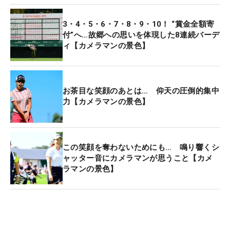
3・4・5・6・7・8・9・10！ “賞金全額寄
付”へ…故郷への思いを体現した8連続バーデ
ィ【カメラマンの景色】
お茶目な笑顔のあとは… 仰天の圧倒的集中
力【カメラマンの景色】
この笑顔を奪わないためにも… 鳴り響くシ
ャッター音にカメラマンが思うこと【カメ
ラマンの景色】