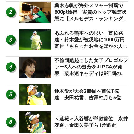
桑木志帆が海外メジャー制覇で
2
800pt獲得 実質のトップ独走状
態に【メルセデス・ランキング番
外編】
あふれる熊本への思い 首位発
3
進・鈴木愛が被災地に1000万円
寄付「もらったお金をほかの人
に」
不倫問題起こした女子プロゴルフ
4
ァー3人への処分をJLPGAが発
表 栗永遼キャディは9年間の立
ち入り禁止
鈴木愛が大会2勝目へ首位T発
5
進 安田祐香、吉澤柚月ら5位
＜速報＞入谷響が単独首位 永井
6
花奈、金田久美子ら1差追走