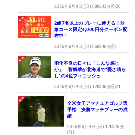
2026年8月9日 (日) 08時03分
20
2組7名以上のプレーに使える！対
象コース限定4,000円分クーポン配
布中！
2026年8月9日 (日) 06時00分
1
消化不良の日々に「こんな感じ
か」 菅楓華が北海道で“憂さ晴ら
し”の4位フィニッシュ
2026年8月9日 (日) 17時06分
21
全米女子アマチュアゴルフ選
手権 決勝マッチプレーの成
績
2026年8月9日 (日) 17時26分
1