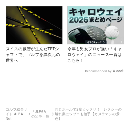
スイスの叡智が生んだTPTシ
今年も男女プロが強い「キャ
ャフトで、ゴルフを異次元の
ロウェイ」のニュース一覧は
世界へ
こちら！
Recommended by
ゴルフ総合サ
同じホールで2度ビックリ！ レクシーの
「JLPGA」
イト ALBA
離れ業にシブコも拍手【カメラマンの景
の記事一覧
Net
色】