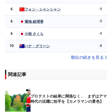
6
-9
フォン・シャンシャン
6
-9
菊地 絵理香
6
-9
小祝 さくら
10
-8
ハナ・グリーン
順位の続きを見る
関連記事
プロテストの結果に関係なく… まずはアマ
時代の活躍に拍手を【カメラマンの景色】