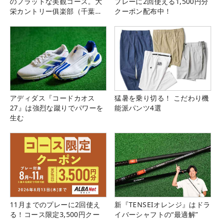
のフラットな美観コース。大
プレーに2回使える1,500円分
栄カントリー俱楽部（千葉
クーポン配布中！
県）
アディダス『コードカオス
猛暑を乗り切る！ こだわり機
27』は強烈な蹴りでパワーを
能派パンツ4選
生む
11月までのプレーに2回使え
新『TENSEIオレンジ』はドラ
る！コース限定3,500円クー
イバーシャフトの“最適解”