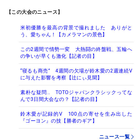
【この大会のニュース】
米初優勝を最高の背景で撮れました ありがと
う、愛ちゃん！【カメラマンの景色】
この2週間で情勢一変 大熱闘の終盤戦、五輪へ
の争いが早くも激化【記者の目】
“寝るも商売” 4週間の欠場が鈴木愛の2週連続V
に与えた影響を考察【辻にぃ見聞】
素朴な疑問… TOTOジャパンクラシックってな
んで3日間大会なの？【記者の目】
鈴木愛が記録的V 100点の寄せを生み出した
『ゴーヨン』の技【勝者のギア】
ニュース一覧