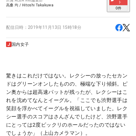
所属
ALBA Net編集部
ト
高桑 均
/
Hitoshi Takakuwa
0
件
配信日時：
2019年11月13日 15時18分
国内女子
驚きはこれだけではない。レクシーの放ったセカン
ドはグリーンオンしたものの、極端な下り傾斜。ピ
ン奥からは超高速パットが残ったが、レクシーはこ
れを沈めてなんとイーグル。「ここでも渋野選手は
笑顔を浮かべてイーグルを祝福していました。レク
シー選手のスコアはさんざんでしたけど、渋野選手
にとっては2度ビックリのホールだったのではない
でしょうか」（上山カメラマン）。