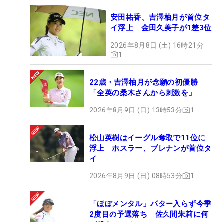
安田祐香、吉澤柚月が首位タ
イ浮上 金田久美子が1差3位
2026年8月8日 (土) 16時21分
1
22歳・吉澤柚月が念願の初優勝
「全英の桑木さんから刺激を」
2026年8月9日 (日) 13時53分
1
松山英樹はイーグル奪取で11位に
浮上 ホスラー、ブレナンが首位タ
イ
2026年8月9日 (日) 08時53分
1
「ほぼメンタル」パター入らず今季
2度目の予選落ち 佐久間朱莉に何