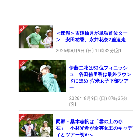
＜速報＞吉澤柚月が単独首位ター
ン 安田祐香、永井花奈2差追走
2026年8月9日 (日) 11時32分
1
伊藤二花は52位フィニッシ
ュ 谷田侑里香は最終ラウン
ドに進めず/米女子下部ツア
ー
2026年8月9日 (日) 07時35分
1
同郷・桑木志帆は「雲の上の存
在」 小林光希が全英女王のキャデ
ィとツアー初Vへ