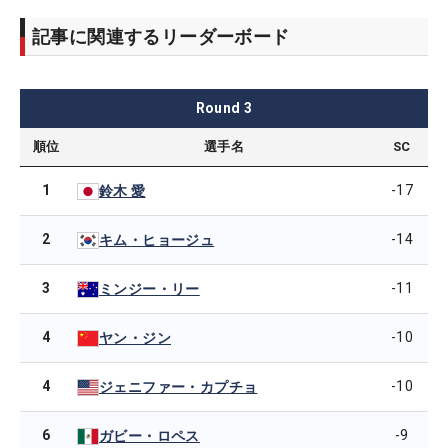
記事に関連するリーダーボード
Round
3
順位
選手名
SC
1
-17
鈴木 愛
2
-14
キム・ヒョージュ
3
-11
ミンジー・リー
4
-10
ヤン・ジン
4
-10
ジェニファー・カプチョ
6
-9
ガビー・ロペス