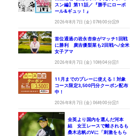
スン編】第11話／『勝手にローボ
ール&ギュッ！』
2026年8月7日 (金) 07時00分
9
首位通過の岩永杏奈がマッチ1回戦
に勝利 廣吉優梨菜も2回戦へ/全米
女子アマ
2026年8月7日 (金) 10時04分
1
11月までのプレーに使える！対象
コース限定3,500円分クーポン配布
中！
2026年8月7日 (金) 06時00分
1
全英より国内を選んだ河本
結 女王レースで離されるも
桑木志帆のVに「刺激をもら