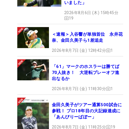
いました」
2026年8月6日 (木) 15時45分
19
＜速報＞入谷響が単独首位 永井花
奈、金田久美子ら1差追走
2026年8月7日 (金) 12時42分
1
「61」マークのホスラーは勝てば
70人抜き！ 大逆転プレーオフ進
出なるか
2026年8月7日 (金) 11時30分
1
金田久美子がツアー通算500試合に
参戦！ プロ18年目の大記録達成に
「あんびりーばぼー」
2026年8月7日 (金) 11時25分
19