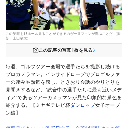
この笑顔を18ホール見ることができるのが一番ファンが喜ぶことだ （撮
影：上山敬太）
この記事の写真
1
枚を見る
毎週、ゴルフツアー会場で選手たちを撮影し続ける
プロカメラマン。インサイドロープでプロゴルファ
ーの凄みや熱気を感じ、ときおり会話のやりとりを
見聞きするなど、“試合中の選手たちに最も近いメデ
ィア”であるツアーカメラマンが見た印象的な景色を
紹介する。【ミヤギテレビ杯
ダンロップ
女子オープ
ン編】