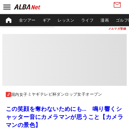
全ツアー
ギア
レッスン
ライフ
漫画
ゴルフ
メルマガ登録
ミヤギテレビ杯ダンロップ女子オープン
国内女子
この笑顔を奪わないためにも… 鳴り響くシ
ャッター音にカメラマンが思うこと【カメラ
マンの景色】