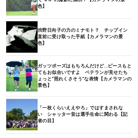
色】
このできごとは、ロープの中に入り、撮影をするカ
メラマンにとって複雑なこと。プレー中のシャッタ
ー音は、なにも今に始まったことではないが、フィ
渋野日向子の力のミナモト？ チップイン
ーバーの真っただ中にいる渋野がプレーした時に発
直前に受け取った手紙【カメラマンの景
色】
生するとどうしても浮き彫りになってしまう。上山
カメラマンは、“立場が違う”ことや、“時にカメラマ
ンがギャラリーの邪魔になっているのでは？”という
ガッツポーズはもちろんだけど…ピースもと
思い、さらに“自分は撮影できてしまう”ということ
てもお似合いですよ ベテランが見せたち
などもあり、携帯電話で撮影するギャラリーを見か
ょっと“照れくさそう”な表情【カメラマンの
景色】
けても、声をかけることはできないと話した。
そして、上山カメラマンは「プレーに集中すべき選
「一枚くらいええやろ」ではすまされな
手がそれを注意しなくてはならない状況。おそらく
い シャッター音は選手生命に関わる【記
渋野プロは、自分が撮影されることより、同伴競技
者の目】
者への迷惑を考えて言っているように私には聞こえ
ました。人に注意をするのは、勇気も使うし、精神