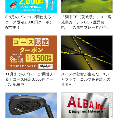
8-9月のプレーに2回使える！
「潮来CC（茨城県）」＆「鹿
コース限定2,000円クーポン
児島ガーデンGC（鹿児島
配布中！
県）」の無料プレー券が当た
る！！
11月までのプレーに2回使え
スイスの叡智が生んだTPTシ
る！コース限定3,500円クー
ャフトで、ゴルフを異次元の
ポン配布中！
世界へ