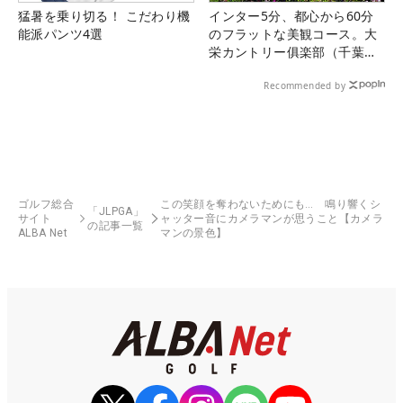
猛暑を乗り切る！ こだわり機
インター5分、都心から60分
能派パンツ4選
のフラットな美観コース。大
栄カントリー俱楽部（千葉
県）
Recommended by
ゴルフ総合
この笑顔を奪わないためにも… 鳴り響くシ
「JLPGA」
サイト
ャッター音にカメラマンが思うこと【カメラ
の記事一覧
ALBA Net
マンの景色】