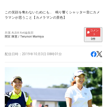
この笑顔を奪わないためにも… 鳴り響くシャッター音にカメ
ラマンが思うこと【カメラマンの景色】
コメン
所属
ALBA Net編集部
ト
間宮 輝憲
/
Terunori Mamiya
0
件
配信日時：
2019年10月3日 08時01分