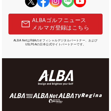
ALBAゴルフニュース
メルマガ登録はこちら
ALBA NetはR&Aのオフィシャルデジタルパートナー、および
USLPGAの日本公式サイトパートナーです。