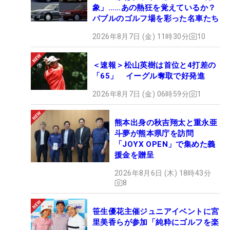
象」……あの熱狂を覚えているか？
バブルのゴルフ場を彩った名車たち
2026年8月7日 (金) 11時30分
10
＜速報＞松山英樹は首位と4打差の
「65」 イーグル奪取で好発進
2026年8月7日 (金) 06時59分
1
熊本出身の秋吉翔太と重永亜
斗夢が熊本県庁を訪問
「JOYX OPEN」で集めた義
援金を贈呈
2026年8月6日 (木) 18時43分
8
笹生優花主催ジュニアイベントに宮
里美香らが参加「純粋にゴルフを楽