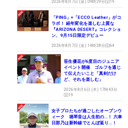
2026年8月7日 (金) 09時29分
19
「PING」×「ECCO Leather」がコ
ラボ！ 経年変化を楽しむ上質な
『ARIZONA DESERT』コレクショ
ン、9月15日限定デビュー
2026年8月7日 (金) 14時28分
64
笹生優花が6度目のジュニア
イベント開催 ゴルフを通じ
て伝えたいこと「真剣だけ
ど、それを楽しむ」
2026年8月6日 (木) 17時43分
19
女子プロたちが過ごしたオープンウ
ィーク 堀琴音は人生初の…！ 六車
日那乃は新幹線でとんぼ返り…！