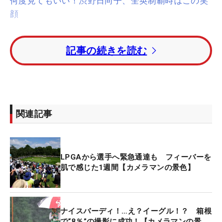
何度見てもいい！渋野日向子、全英制覇時はこの笑
顔
先週の大会初日。大ギャラリーの注目を集めたの
記事の続きを読む
が、渋野日向子、畑岡奈紗に前年覇者・大江香織を
加えた第12組だった。スタートの1番ホールからテ
ィを取り囲むファン達。“時の人”渋野、普段は米国
で戦う実力者・畑岡、東北・山形出身の大江の組と
あって、3者それぞれに大きな拍手が送られた。
関連記事
ティショットを放ち、その週渋野のキャディを務め
た高校1年生・湯淺芹さんと笑顔でセカンド地点、
LPGAから選手へ緊急通達も フィーバーを
さらにはグリーンへと歩いて行った。しかし、そこ
肌で感じた1週間【カメラマンの景色】
で渋野の表情が少し曇るできごとが起こったのを、
大会を撮影した上山敬太カメラマンは目撃。ギャラ
リーに『撮影はダメですよ』というお願いをする、
ナイスバーディ！…え？イーグル！？ 箱根
渋野の姿があった。
で“8％”の撮影に成功！【カメラマンの景