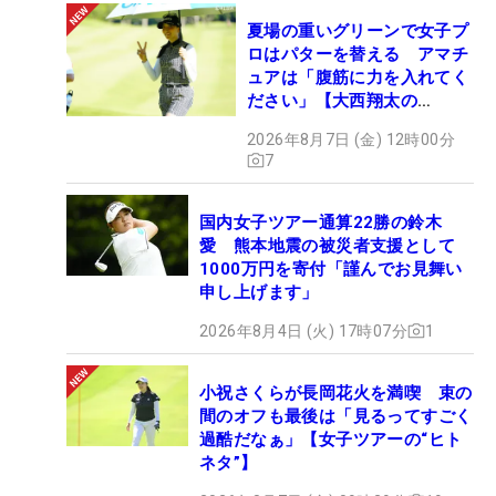
夏場の重いグリーンで女子プ
ロはパターを替える アマチ
ュアは「腹筋に力を入れてく
ださい」【大西翔太の
HOTSHOT】
2026年8月7日 (金) 12時00分
7
国内女子ツアー通算22勝の鈴木
愛 熊本地震の被災者支援として
1000万円を寄付「謹んでお見舞い
申し上げます」
2026年8月4日 (火) 17時07分
1
小祝さくらが長岡花火を満喫 束の
間のオフも最後は「見るってすごく
過酷だなぁ」【女子ツアーの“ヒト
ネタ”】