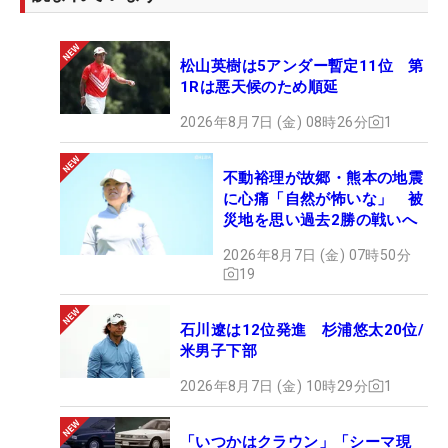
松山英樹は5アンダー暫定11位 第
1Rは悪天候のため順延
2026年8月7日 (金) 08時26分
1
不動裕理が故郷・熊本の地震
に心痛「自然が怖いな」 被
災地を思い過去2勝の戦いへ
2026年8月7日 (金) 07時50分
19
石川遼は12位発進 杉浦悠太20位/
米男子下部
2026年8月7日 (金) 10時29分
1
「いつかはクラウン」「シーマ現